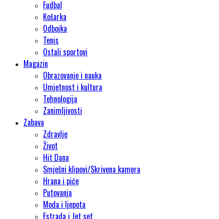
Fudbal
Košarka
Odbojka
Tenis
Ostali sportovi
Magazin
Obrazovanje i nauka
Umjetnost i kultura
Tehnologija
Zanimljivosti
Zabava
Zdravlje
Život
Hit Dana
Smješni klipovi/Skrivena kamera
Hrana i piće
Putovanja
Moda i ljepota
Estrada i Jet set