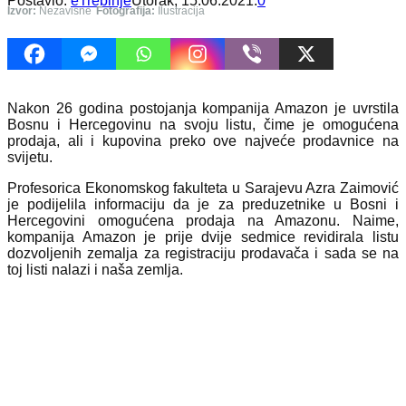
Postavio:
eTrebinje
Utorak, 15.06.2021.
0
Izvor:
Nezavisne
Fotografija:
Ilustracija
Nakon 26 godina postojanja kompanija Amazon je uvrstila
Bosnu i Hercegovinu na svoju listu, čime je omogućena
prodaja, ali i kupovina preko ove najveće prodavnice na
svijetu.
Profesorica Ekonomskog fakulteta u Sarajevu Azra Zaimović
je podijelila informaciju da je za preduzetnike u Bosni i
Hercegovini omogućena prodaja na Amazonu. Naime,
kompanija Amazon je prije dvije sedmice revidirala listu
dozvoljenih zemalja za registraciju prodavača i sada se na
toj listi nalazi i naša zemlja.