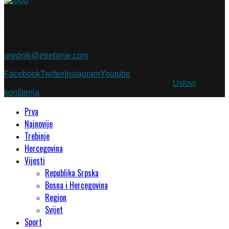
Portal je nastao 2012. godine. Pratimo dešavanja iz gradova
i mjesta Istočne i stare Hercegovine, te regiona i svijeta.
Ukoliko želite da nam pošaljete tekst, sliku ili neku
informaciju slobodno nam se javite.
Kontakti: Telefon +387 66 148 087 ili email
urednik@etrebinje.com
Pratite nas
Facebook
Twitter
Instagram
Youtube
© 2012 - 2023 eTrebinje. Sva prava zadržana.
Uslovi
korištenja
Prva
Najnovije
Trebinje
Hercegovina
Vijesti
Republika Srpska
Bosna i Hercegovina
Region
Svijet
Sport