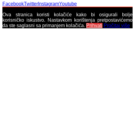
Facebook
Twitter
Instagram
Youtube
Ova stranica koristi kolačiće kako bi osigurali bolje
korisničko iskustvo. Nastavkom korištenja pretpostavićemo
da ste saglasni sa primanjem kolačića.
Prihvati
Pročitaj više