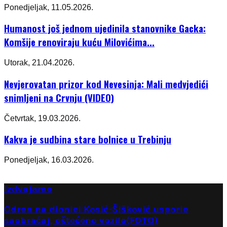
Ponedjeljak, 11.05.2026.
Humanost još jednom ujedinila stanovnike Gacka:
Komšije renoviraju kuću Milovićima...
Utorak, 21.04.2026.
Nevjerovatan prizor kod Nevesinja: Mali medvjedići
snimljeni na Crvnju (VIDEO)
Četvrtak, 19.03.2026.
Kakva je sudbina stare bolnice u Trebinju
Ponedjeljak, 16.03.2026.
Izdvajamo
Odron na dionici Kosić-Šišković usporio
saobraćaj, oštećeno vozilo(FOTO)