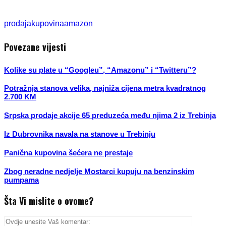
prodaja
kupovina
amazon
Povezane vijesti
Kolike su plate u “Googleu”, “Amazonu” i “Twitteru”?
Potražnja stanova velika, najniža cijena metra kvadratnog
2.700 KM
Srpska prodaje akcije 65 preduzeća među njima 2 iz Trebinja
Iz Dubrovnika navala na stanove u Trebinju
Panična kupovina šećera ne prestaje
Zbog neradne nedjelje Mostarci kupuju na benzinskim
pumpama
Šta Vi mislite o ovome?