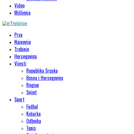
Video
Mišljenja
Prva
Najnovije
Trebinje
Hercegovina
Vijesti
Republika Srpska
Bosna i Hercegovina
Region
Svijet
Sport
Fudbal
Košarka
Odbojka
Tenis