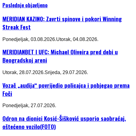
Poslednje objavljeno
MERIDIAN KAZINO: Zavrti spinove i pokori Winning
Streak Fest
Ponedjeljak, 03.08.2026.
Utorak, 04.08.2026.
MERIDIANBET I UFC: Michael Oliveira pred debi u
Beogradskoj areni
Utorak, 28.07.2026.
Srijeda, 29.07.2026.
Vozač „audija“ povrijedio policajca i pobjegao prema
Foči
Ponedjeljak, 27.07.2026.
Odron na dionici Kosić-Šišković usporio saobraćaj,
oštećeno vozilo(FOTO)