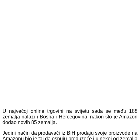
U najvećoj online trgovini na svijetu sada se među 188
zemalja nalazi i Bosna i Hercegovina, nakon što je Amazon
dodao novih 85 zemalja.
Jedini način da prodavači iz BiH prodaju svoje proizvode na
Amazonu bio je taj da osnuju preduzeće i u nekoj od zemalja