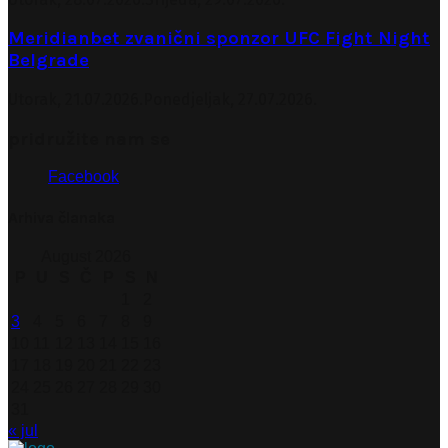
Meridianbet zvanični sponzor UFC Fight Night
Belgrade
Utorak, 21.07.2026.
Ponedjeljak, 27.07.2026.
pridružite nam se
Facebook
Arhiva članaka
August 2026
P
U
S
Č
P
S
N
1
2
3
4
5
6
7
8
9
10
11
12
13
14
15
16
17
18
19
20
21
22
23
24
25
26
27
28
29
30
31
« jul