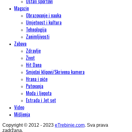
Ostali sportovi
Magazin
Obrazovanje i nauka
Umjetnost i kultura
Tehnologija
Zanimljivosti
Zabava
Zdravlje
Život
Hit Dana
Smješni klipovi/Skrivena kamera
Hrana i piće
Putovanja
Moda i ljepota
Estrada i Jet set
Video
Mišljenja
Copyright © 2012 - 2023
eTrebinje.com
. Sva prava
zadržana.