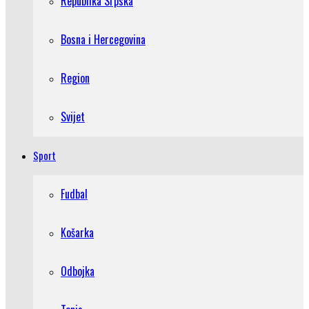
Republika Srpska
Bosna i Hercegovina
Region
Svijet
Sport
Fudbal
Košarka
Odbojka