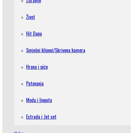
Zdravlje
Život
Hit Dana
Smješni klipovi/Skrivena kamera
Hrana i piće
Putovanja
Moda i ljepota
Estrada i Jet set