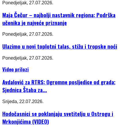
Ponedjeljak, 27.07.2026.
Maja Čečur – najbolji nastavnik regiona: Podrška
učenika je najveće priznanje
Ponedjeljak, 27.07.2026.
Ulazimo u novi toplotni talas, stižu i tropske noći
Ponedjeljak, 27.07.2026.
Video prilozi
Avdalović za RTRS: Ogromne posljedice od grada;
Sjednica Štaba za...
Srijeda, 22.07.2026.
Hodočasnici se poklanjaju svetitelju u Ostrogu i
Mrkonjićima (VIDEO)