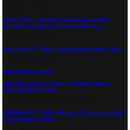
Ponedjeljak, 27.07.2026.
Maja Čečur – najbolji nastavnik regiona:
Podrška učenika je najveće priznanje
Ponedjeljak, 27.07.2026.
Nevrijeme u Trebinju praćeno obilnom kišom
Ponedjeljak, 27.07.2026.
Sponzorisani članci
MERIDIAN KAZINO: Zavrti spinove i pokori
Winning Streak Fest
Ponedjeljak, 03.08.2026.
Utorak, 04.08.2026.
MERIDIANBET I UFC: Michael Oliveira pred debi
u Beogradskoj areni
Utorak, 28.07.2026.
Srijeda, 29.07.2026.