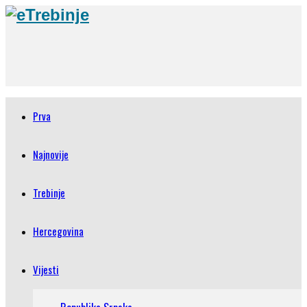
Prva
Najnovije
Trebinje
Hercegovina
Vijesti