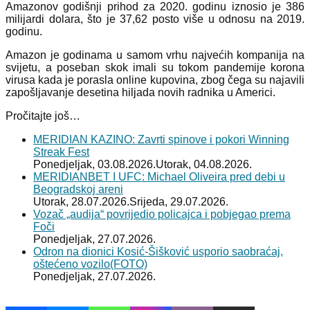
Amazonov godišnji prihod za 2020. godinu iznosio je 386
milijardi dolara, što je 37,62 posto više u odnosu na 2019.
godinu.
Amazon je godinama u samom vrhu najvećih kompanija na
svijetu, a poseban skok imali su tokom pandemije korona
virusa kada je porasla online kupovina, zbog čega su najavili
zapošljavanje desetina hiljada novih radnika u Americi.
Pročitajte još…
MERIDIAN KAZINO: Zavrti spinove i pokori Winning
Streak Fest
Ponedjeljak, 03.08.2026.
Utorak, 04.08.2026.
MERIDIANBET I UFC: Michael Oliveira pred debi u
Beogradskoj areni
Utorak, 28.07.2026.
Srijeda, 29.07.2026.
Vozač „audija“ povrijedio policajca i pobjegao prema
Foči
Ponedjeljak, 27.07.2026.
Odron na dionici Kosić-Šišković usporio saobraćaj,
oštećeno vozilo(FOTO)
Ponedjeljak, 27.07.2026.