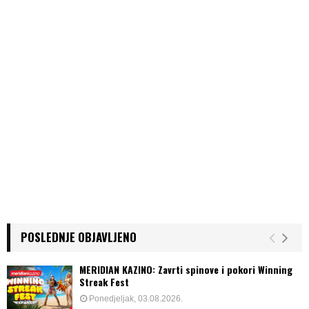
g
i
n
a
t
i
o
n
POSLEDNJE OBJAVLJENO
MERIDIAN KAZINO: Zavrti spinove i pokori Winning
Streak Fest
Ponedjeljak, 03.08.2026.