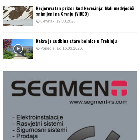
Nevjerovatan prizor kod Nevesinja: Mali medvjedići
snimljeni na Crvnju (VIDEO)
Četvrtak, 19.03.2026.
Kakva je sudbina stare bolnice u Trebinju
Ponedjeljak, 16.03.2026.