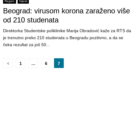
E
Region
Vijesti
Beograd: virusom korona zaraženo više
N
od 210 studenata
Direktorka Studentske poliklinike Marija Obradović kaže za RTS da
U
je trenutno preko 210 studenata u Beogradu pozitivno, a da se
čeka rezultat za još 50...
P
1
…
6
7
o
s
t
s
p
a