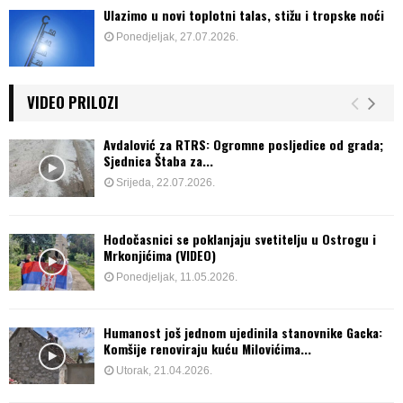
Ulazimo u novi toplotni talas, stižu i tropske noći
Ponedjeljak, 27.07.2026.
VIDEO PRILOZI
Avdalović za RTRS: Ogromne posljedice od grada;
Sjednica Štaba za...
Srijeda, 22.07.2026.
Hodočasnici se poklanjaju svetitelju u Ostrogu i
Mrkonjićima (VIDEO)
Ponedjeljak, 11.05.2026.
Humanost još jednom ujedinila stanovnike Gacka:
Komšije renoviraju kuću Milovićima...
Utorak, 21.04.2026.