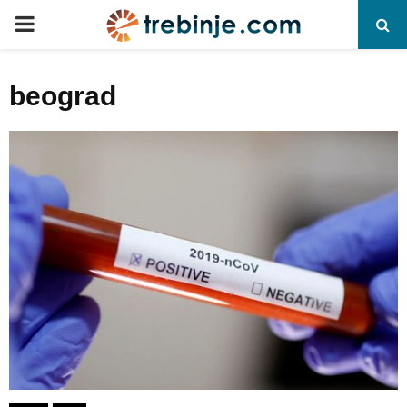
P
R
beograd
I
M
A
R
Y
M