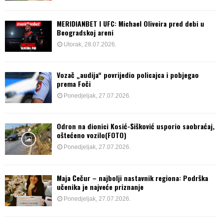
MERIDIANBET I UFC: Michael Oliveira pred debi u
Beogradskoj areni
Utorak, 28.07.2026.
Vozač „audija“ povrijedio policajca i pobjegao
prema Foči
Ponedjeljak, 27.07.2026.
Odron na dionici Kosić-Šišković usporio saobraćaj,
oštećeno vozilo(FOTO)
Ponedjeljak, 27.07.2026.
Maja Čečur – najbolji nastavnik regiona: Podrška
učenika je najveće priznanje
Ponedjeljak, 27.07.2026.