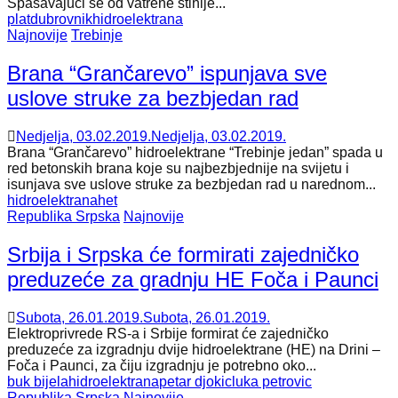
Spašavajući se od vatrene stihije...
plat
dubrovnik
hidroelektrana
Najnovije
Trebinje
Brana “Grančarevo” ispunjava sve
uslove struke za bezbjedan rad
Nedjelja, 03.02.2019.
Nedjelja, 03.02.2019.
Brana “Grančarevo” hidroelektrane “Trebinje jedan” spada u
red betonskih brana koje su najbezbjednije na svijetu i
isunjava sve uslove struke za bezbjedan rad u narednom...
hidroelektrana
het
Republika Srpska
Najnovije
Srbija i Srpska će formirati zajedničko
preduzeće za gradnju HE Foča i Paunci
Subota, 26.01.2019.
Subota, 26.01.2019.
Elektroprivrede RS-a i Srbije formirat će zajedničko
preduzeće za izgradnju dvije hidroelektrane (HE) na Drini –
Foča i Paunci, za čiju izgradnju je potrebno oko...
buk bijela
hidroelektrana
petar djokic
luka petrovic
Republika Srpska
Najnovije