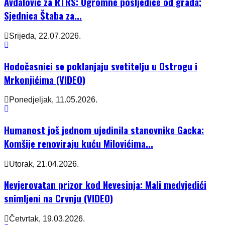
Avdalović za RTRS: Ogromne posljedice od grada;
Sjednica Štaba za...
Srijeda, 22.07.2026.
Hodočasnici se poklanjaju svetitelju u Ostrogu i
Mrkonjićima (VIDEO)
Ponedjeljak, 11.05.2026.
Humanost još jednom ujedinila stanovnike Gacka:
Komšije renoviraju kuću Milovićima...
Utorak, 21.04.2026.
Nevjerovatan prizor kod Nevesinja: Mali medvjedići
snimljeni na Crvnju (VIDEO)
Četvrtak, 19.03.2026.