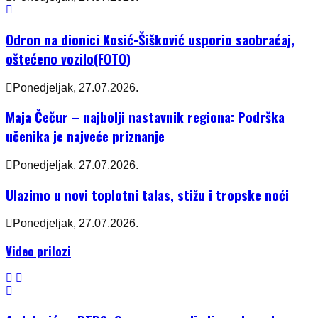
Odron na dionici Kosić-Šišković usporio saobraćaj,
oštećeno vozilo(FOTO)
Ponedjeljak, 27.07.2026.
Maja Čečur – najbolji nastavnik regiona: Podrška
učenika je najveće priznanje
Ponedjeljak, 27.07.2026.
Ulazimo u novi toplotni talas, stižu i tropske noći
Ponedjeljak, 27.07.2026.
Video prilozi