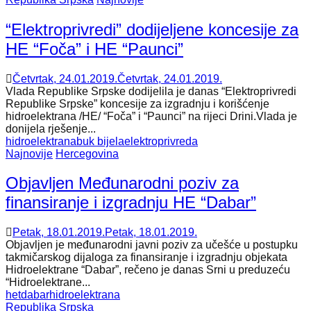
“Elektroprivredi” dodijeljene koncesije za
HE “Foča” i HE “Paunci”
Četvrtak, 24.01.2019.
Četvrtak, 24.01.2019.
Vlada Republike Srpske dodijelila je danas “Elektroprivredi
Republike Srpske” koncesije za izgradnju i korišćenje
hidroelektrana /HE/ “Foča” i “Paunci” na rijeci Drini.Vlada je
donijela rješenje...
hidroelektrana
buk bijela
elektroprivreda
Najnovije
Hercegovina
Objavljen Međunarodni poziv za
finansiranje i izgradnju HE “Dabar”
Petak, 18.01.2019.
Petak, 18.01.2019.
Objavljen je međunarodni javni poziv za učešće u postupku
takmičarskog dijaloga za finansiranje i izgradnju objekata
Hidroelektrane “Dabar”, rečeno je danas Srni u preduzeću
“Hidroelektrane...
het
dabar
hidroelektrana
Republika Srpska