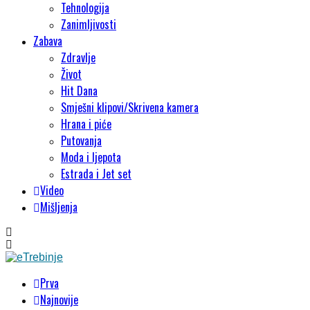
Tehnologija
Zanimljivosti
Zabava
Zdravlje
Život
Hit Dana
Smješni klipovi/Skrivena kamera
Hrana i piće
Putovanja
Moda i ljepota
Estrada i Jet set
Video
Mišljenja
Prva
Najnovije