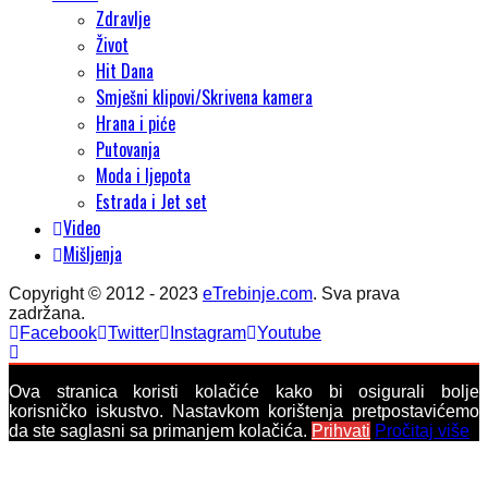
Zdravlje
Život
Hit Dana
Smješni klipovi/Skrivena kamera
Hrana i piće
Putovanja
Moda i ljepota
Estrada i Jet set
Video
Mišljenja
Copyright © 2012 - 2023
eTrebinje.com
. Sva prava
zadržana.
Facebook
Twitter
Instagram
Youtube
Ova stranica koristi kolačiće kako bi osigurali bolje
korisničko iskustvo. Nastavkom korištenja pretpostavićemo
da ste saglasni sa primanjem kolačića.
Prihvati
Pročitaj više