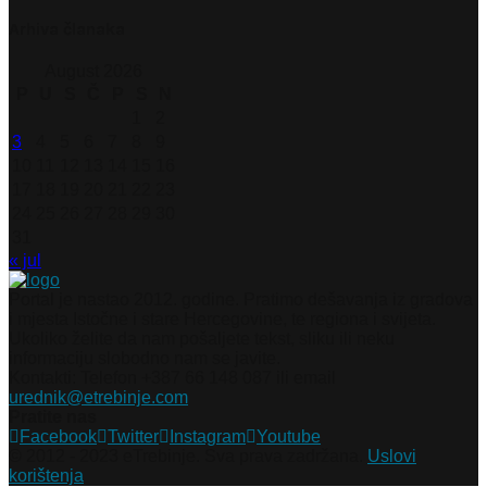
Arhiva članaka
August 2026
P
U
S
Č
P
S
N
1
2
3
4
5
6
7
8
9
10
11
12
13
14
15
16
17
18
19
20
21
22
23
24
25
26
27
28
29
30
31
« jul
Portal je nastao 2012. godine. Pratimo dešavanja iz gradova
i mjesta Istočne i stare Hercegovine, te regiona i svijeta.
Ukoliko želite da nam pošaljete tekst, sliku ili neku
informaciju slobodno nam se javite.
Kontakti: Telefon +387 66 148 087 ili email
urednik@etrebinje.com
Pratite nas
Facebook
Twitter
Instagram
Youtube
© 2012 - 2023 eTrebinje. Sva prava zadržana.
Uslovi
korištenja