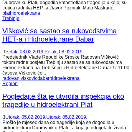
Dubrovniku Platu dogodila katastroflana tragedija u kojoj su
trojica radnika HEP -a Davor Pozniak, Mato Maškarić...
plat
hidroelektrana
Trebinje
Višković se sastao sa rukovodstvima
HET-a i Hidroelektrane Dabar
Petak, 08.02.2019.
Petak, 08.02.2019.
Predsjednik Vlade Republike Srpske Radovan Višković
tokom radne posjetu Trebinju sastao se sa rukovodstvima
Hidroelektrana na Trebišnjici i Hidroelektrane Dabar. U 11.00
časova Višković će...
radovan viskovic
dabar
hidroelektrana
Region
Pogledajte šta je utvrdila inspekcija oko
tragedije u hidroelektrani Plat
Utorak, 05.02.2019.
Utorak, 05.02.2019.
Prošlo je mjesec dana od tragedije koja se dogodila u
hidroelektrani Dubrovnik u Platu, a koja je odnijela tri života.