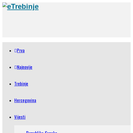
Prva
Najnovije
Trebinje
Hercegovina
Vijesti