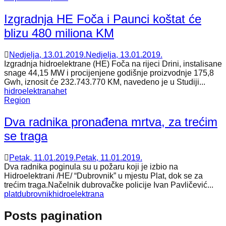
Izgradnja HE Foča i Paunci koštat će
blizu 480 miliona KM
Nedjelja, 13.01.2019.
Nedjelja, 13.01.2019.
Izgradnja hidroelektrane (HE) Foča na rijeci Drini, instalisane
snage 44,15 MW i procijenjene godišnje proizvodnje 175,8
Gwh, iznosit će 232.743.770 KM, navedeno je u Studiji...
hidroelektrana
het
Region
Dva radnika pronađena mrtva, za trećim
se traga
Petak, 11.01.2019.
Petak, 11.01.2019.
Dva radnika poginula su u požaru koji je izbio na
Hidroelektrani /HE/ “Dubrovnik” u mjestu Plat, dok se za
trećim traga.Načelnik dubrovačke policije Ivan Pavličević...
plat
dubrovnik
hidroelektrana
Posts pagination