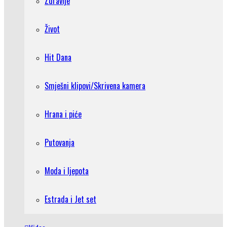
Zdravlje
Život
Hit Dana
Smješni klipovi/Skrivena kamera
Hrana i piće
Putovanja
Moda i ljepota
Estrada i Jet set