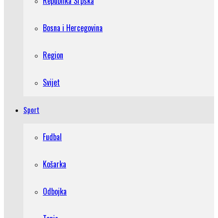
Republika Srpska
Bosna i Hercegovina
Region
Svijet
Sport
Fudbal
Košarka
Odbojka