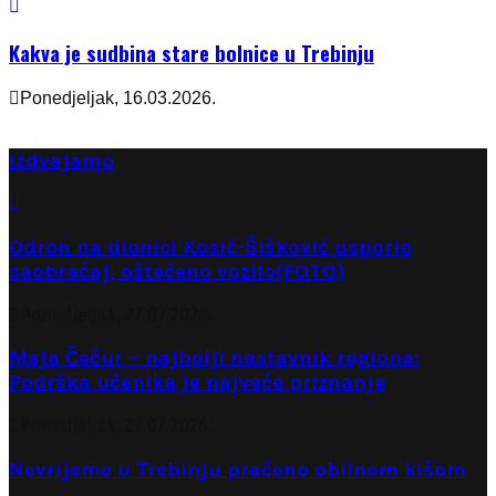
Kakva je sudbina stare bolnice u Trebinju
Ponedjeljak, 16.03.2026.
Izdvajamo
Odron na dionici Kosić-Šišković usporio
saobraćaj, oštećeno vozilo(FOTO)
Ponedjeljak, 27.07.2026.
Maja Čečur – najbolji nastavnik regiona:
Podrška učenika je najveće priznanje
Ponedjeljak, 27.07.2026.
Nevrijeme u Trebinju praćeno obilnom kišom