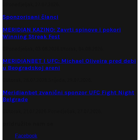
Ponedjeljak, 27.07.2026.
Sponzorisani članci
MERIDIAN KAZINO: Zavrti spinove i pokori
Winning Streak Fest
Ponedjeljak, 03.08.2026.
Utorak, 04.08.2026.
MERIDIANBET I UFC: Michael Oliveira pred debi
u Beogradskoj areni
Utorak, 28.07.2026.
Srijeda, 29.07.2026.
Meridianbet zvanični sponzor UFC Fight Night
Belgrade
Utorak, 21.07.2026.
Ponedjeljak, 27.07.2026.
pridružite nam se
Facebook