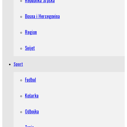
Republika Srpska
Bosna i Hercegovina
Region
Svijet
Sport
Fudbal
Košarka
Odbojka