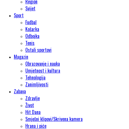
Region
Svijet
Sport
Fudbal
Košarka
Odbojka
Tenis
Ostali sportovi
Magazin
Obrazovanje i nauka
Umjetnost i kultura
Tehnologija
Zanimljivosti
Zabava
Zdravlje
Život
Hit Dana
Smješni klipovi/Skrivena kamera
Hrana i piće