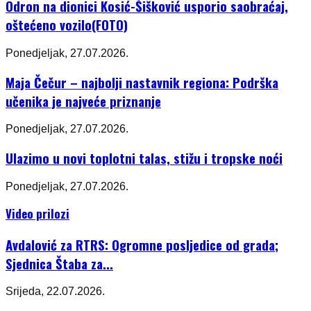
Odron na dionici Kosić-Šišković usporio saobraćaj,
oštećeno vozilo(FOTO)
Ponedjeljak, 27.07.2026.
Maja Čečur – najbolji nastavnik regiona: Podrška
učenika je najveće priznanje
Ponedjeljak, 27.07.2026.
Ulazimo u novi toplotni talas, stižu i tropske noći
Ponedjeljak, 27.07.2026.
Video prilozi
Avdalović za RTRS: Ogromne posljedice od grada;
Sjednica Štaba za...
Srijeda, 22.07.2026.