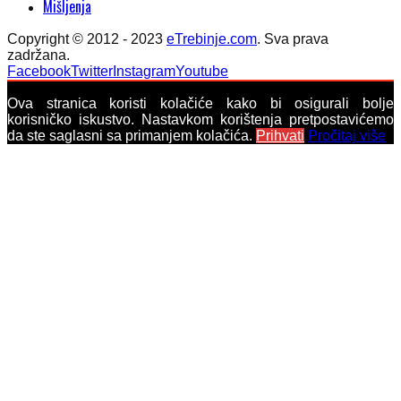
Mišljenja
Copyright © 2012 - 2023
eTrebinje.com
. Sva prava
zadržana.
Facebook
Twitter
Instagram
Youtube
Ova stranica koristi kolačiće kako bi osigurali bolje
korisničko iskustvo. Nastavkom korištenja pretpostavićemo
da ste saglasni sa primanjem kolačića.
Prihvati
Pročitaj više