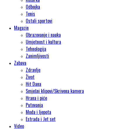
Odbojka
Tenis
Ostali sportovi
Magazin
Obrazovanje i nauka
Umjetnost i kultura
Tehnologija
Zanimljivosti
Zabava
Zdravlje
Život
Hit Dana
Smješni klipovi/Skrivena kamera
Hrana i piće
Putovanja
Moda i ljepota
Estrada i Jet set
Video