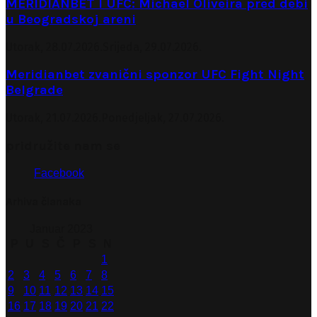
MERIDIANBET I UFC: Michael Oliveira pred debi
u Beogradskoj areni
Utorak, 28.07.2026.
Srijeda, 29.07.2026.
Meridianbet zvanični sponzor UFC Fight Night
Belgrade
Utorak, 21.07.2026.
Ponedjeljak, 27.07.2026.
pridružite nam se
Facebook
Arhiva članaka
Januar 2023
P
U
S
Č
P
S
N
1
2
3
4
5
6
7
8
9
10
11
12
13
14
15
16
17
18
19
20
21
22