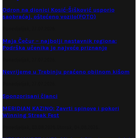
Odron na dionici Kosić-Šišković usporio
saobraćaj, oštećeno vozilo(FOTO)
Ponedjeljak, 27.07.2026.
Maja Čečur – najbolji nastavnik regiona:
Podrška učenika je najveće priznanje
Ponedjeljak, 27.07.2026.
Nevrijeme u Trebinju praćeno obilnom kišom
Ponedjeljak, 27.07.2026.
Sponzorisani članci
MERIDIAN KAZINO: Zavrti spinove i pokori
Winning Streak Fest
Ponedjeljak, 03.08.2026.
Utorak, 04.08.2026.