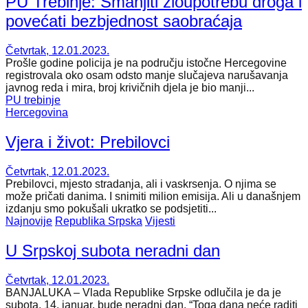
PU Trebinje: Smanjiti zloupotrebu droga i
povećati bezbjednost saobraćaja
Četvrtak, 12.01.2023.
Prošle godine policija je na području istočne Hercegovine
registrovala oko osam odsto manje slučajeva narušavanja
javnog reda i mira, broj krivičnih djela je bio manji...
PU trebinje
Hercegovina
Vjera i život: Prebilovci
Četvrtak, 12.01.2023.
Prebilovci, mjesto stradanja, ali i vaskrsenja. O njima se
može pričati danima. I snimiti milion emisija. Ali u današnjem
izdanju smo pokušali ukratko se podsjetiti...
Najnovije
Republika Srpska
Vijesti
U Srpskoj subota neradni dan
Četvrtak, 12.01.2023.
BANJALUKA – Vlada Republike Srpske odlučila je da je
subota, 14. januar, bude neradni dan. “Toga dana neće raditi