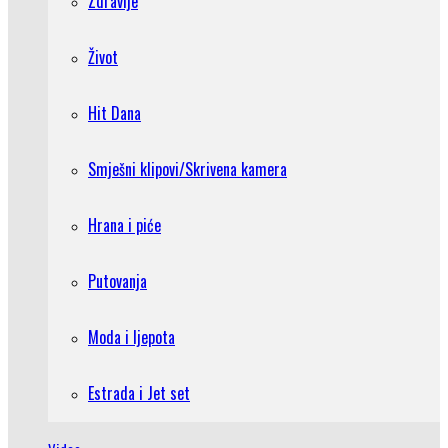
Zdravlje
Život
Hit Dana
Smješni klipovi/Skrivena kamera
Hrana i piće
Putovanja
Moda i ljepota
Estrada i Jet set