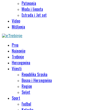
Putovanja
Moda i ljepota
Estrada i Jet set
Video
Mišljenja
Prva
Najnovije
Trebinje
Hercegovina
Vijesti
Republika Srpska
Bosna i Hercegovina
Region
Svijet
Sport
Fudbal
Košarka