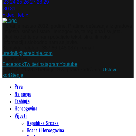
23
24
25
26
27
28
29
30
31
« dec
feb »
Portal je nastao 2012. godine. Pratimo dešavanja iz gradova
i mjesta Istočne i stare Hercegovine, te regiona i svijeta.
Ukoliko želite da nam pošaljete tekst, sliku ili neku
informaciju slobodno nam se javite.
Kontakti: Telefon +387 66 148 087 ili email
urednik@etrebinje.com
Pratite nas
Facebook
Twitter
Instagram
Youtube
© 2012 - 2023 eTrebinje. Sva prava zadržana.
Uslovi
korištenja
Prva
Najnovije
Trebinje
Hercegovina
Vijesti
Republika Srpska
Bosna i Hercegovina