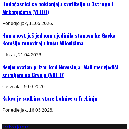
Hodočasnici se poklanjaju svetitelju u Ostrogu i
Mrkonjićima (VIDEO)
Ponedjeljak, 11.05.2026.
Humanost još jednom ujedinila stanovnike Gacka:
Komšije renoviraju kuću Milovićima...
Utorak, 21.04.2026.
Nevjerovatan prizor kod Nevesinja: Mali medvjedići
snimljeni na Crvnju (VIDEO)
Četvrtak, 19.03.2026.
Kakva je sudbina stare bolnice u Trebinju
Ponedjeljak, 16.03.2026.
Izdvajamo