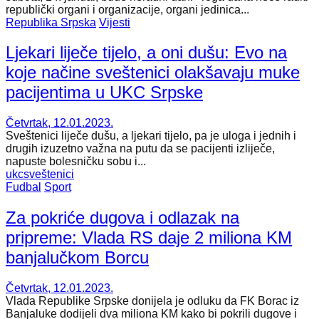
republički organi i organizacije, organi jedinica...
Republika Srpska
Vijesti
Ljekari liječe tijelo, a oni dušu: Evo na
koje načine sveštenici olakšavaju muke
pacijentima u UKC Srpske
Četvrtak, 12.01.2023.
Sveštenici liječe dušu, a ljekari tijelo, pa je uloga i jednih i
drugih izuzetno važna na putu da se pacijenti izliječe,
napuste bolesničku sobu i...
ukc
sveštenici
Fudbal
Sport
Za pokriće dugova i odlazak na
pripreme: Vlada RS daje 2 miliona KM
banjalučkom Borcu
Četvrtak, 12.01.2023.
Vlada Republike Srpske donijela je odluku da FK Borac iz
Banjaluke dodijeli dva miliona KM kako bi pokrili dugove i