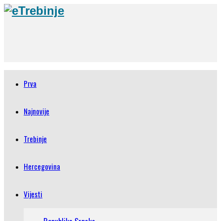
Prva
Najnovije
Trebinje
Hercegovina
Vijesti