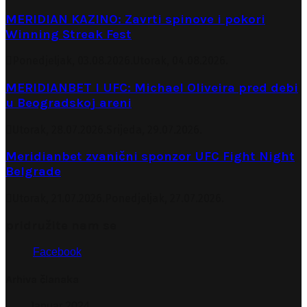
MERIDIAN KAZINO: Zavrti spinove i pokori
Winning Streak Fest
Ponedjeljak, 03.08.2026.
Utorak, 04.08.2026.
MERIDIANBET I UFC: Michael Oliveira pred debi
u Beogradskoj areni
Utorak, 28.07.2026.
Srijeda, 29.07.2026.
Meridianbet zvanični sponzor UFC Fight Night
Belgrade
Utorak, 21.07.2026.
Ponedjeljak, 27.07.2026.
pridružite nam se
Facebook
Arhiva članaka
Januar 2024