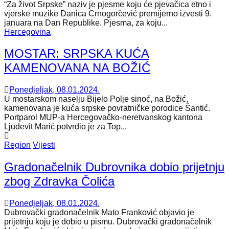
“Za život Srpske” naziv je pjesme koju će pjevačica etno i
vjerske muzike Danica Crnogorčević premijerno izvesti 9.
januara na Dan Republike. Pjesma, za koju...
Hercegovina
MOSTAR: SRPSKA KUĆA
KAMENOVANA NA BOŽIĆ
Ponedjeljak, 08.01.2024.
U mostarskom naselju Bijelo Polje sinoć, na Božić,
kamenovana je kuća srpske povratničke porodice Šantić.
Portparol MUP-a Hercegovačko-neretvanskog kantona
Ljudevit Marić potvrdio je za Top...
Region
Vijesti
Gradonačelnik Dubrovnika dobio prijetnju
zbog Zdravka Čolića
Ponedjeljak, 08.01.2024.
Dubrovački gradonačelnik Mato Franković objavio je
prijetnju koju je dobio u pismu. Dubrovački gradonačelnik