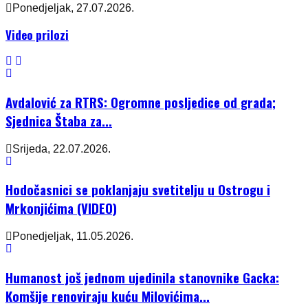
Ponedjeljak, 27.07.2026.
Video prilozi
Avdalović za RTRS: Ogromne posljedice od grada;
Sjednica Štaba za...
Srijeda, 22.07.2026.
Hodočasnici se poklanjaju svetitelju u Ostrogu i
Mrkonjićima (VIDEO)
Ponedjeljak, 11.05.2026.
Humanost još jednom ujedinila stanovnike Gacka:
Komšije renoviraju kuću Milovićima...