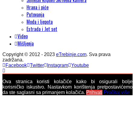
Smješni klipovi/Skrivena kamera
Hrana i piće
Putovanja
Moda i ljepota
Estrada i Jet set
Video
Mišljenja
Copyright © 2012 - 2023
eTrebinje.com
. Sva prava
zadržana.
Facebook
Twitter
Instagram
Youtube
Ova stranica koristi kolačiće kako bi osigurali bolje
korisničko iskustvo. Nastavkom korištenja pretpostavićemo
da ste saglasni sa primanjem kolačića.
Prihvati
Pročitaj više