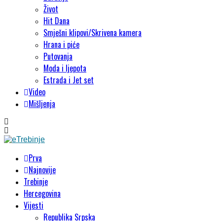
Život
Hit Dana
Smješni klipovi/Skrivena kamera
Hrana i piće
Putovanja
Moda i ljepota
Estrada i Jet set
Video
Mišljenja
Prva
Najnovije
Trebinje
Hercegovina
Vijesti
Republika Srpska