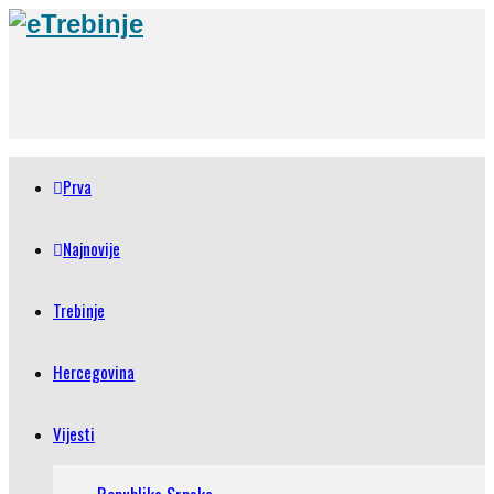
Prva
Najnovije
Trebinje
Hercegovina
Vijesti