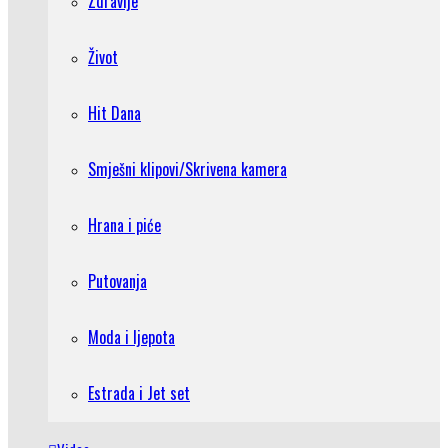
Zdravlje
Život
Hit Dana
Smješni klipovi/Skrivena kamera
Hrana i piće
Putovanja
Moda i ljepota
Estrada i Jet set