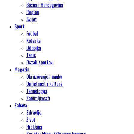
Bosna i Hercegovina
Region
Svijet
Sport
Fudbal
Košarka
Odbojka
Tenis
Ostali sportovi
Magazin
Obrazovanje i nauka
Umjetnost i kultura
Tehnologija
Zanimljivosti
Zabava
Zdravlje
Život
Hit Dana