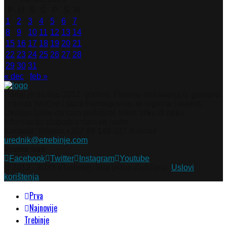
P
U
S
Č
P
S
N
1
2
3
4
5
6
7
8
9
10
11
12
13
14
15
16
17
18
19
20
21
22
23
24
25
26
27
28
29
30
31
« dec
feb »
Portal je nastao 2012. godine. Pratimo dešavanja iz gradova
i mjesta Istočne i stare Hercegovine, te regiona i svijeta.
Ukoliko želite da nam pošaljete tekst, sliku ili neku
informaciju slobodno nam se javite.
Kontakti: Telefon +387 66 148 087 ili email
urednik@etrebinje.com
Pratite nas
Facebook
Twitter
Instagram
Youtube
© 2012 - 2023 eTrebinje. Sva prava zadržana.
Uslovi
korištenja
Prva
Najnovije
Trebinje