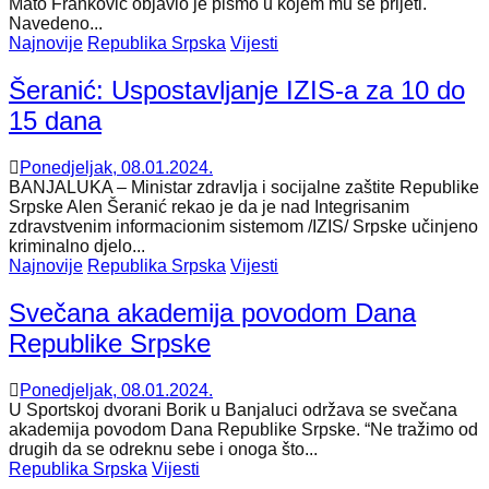
Mato Franković objavio je pismo u kojem mu se prijeti.
Navedeno...
Najnovije
Republika Srpska
Vijesti
Šeranić: Uspostavljanje IZIS-a za 10 do
15 dana
Ponedjeljak, 08.01.2024.
BANJALUKA – Ministar zdravlja i socijalne zaštite Republike
Srpske Alen Šeranić rekao je da je nad Integrisanim
zdravstvenim informacionim sistemom /IZIS/ Srpske učinjeno
kriminalno djelo...
Najnovije
Republika Srpska
Vijesti
Svečana akademija povodom Dana
Republike Srpske
Ponedjeljak, 08.01.2024.
U Sportskoj dvorani Borik u Banjaluci održava se svečana
akademija povodom Dana Republike Srpske. “Ne tražimo od
drugih da se odreknu sebe i onoga što...
Republika Srpska
Vijesti