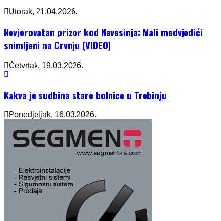
Utorak, 21.04.2026.
Nevjerovatan prizor kod Nevesinja: Mali medvjedići
snimljeni na Crvnju (VIDEO)
Četvrtak, 19.03.2026.
Kakva je sudbina stare bolnice u Trebinju
Ponedjeljak, 16.03.2026.