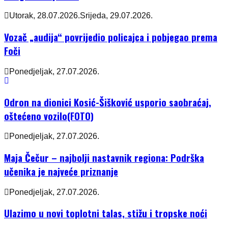
Utorak, 28.07.2026.
Srijeda, 29.07.2026.
Vozač „audija“ povrijedio policajca i pobjegao prema
Foči
Ponedjeljak, 27.07.2026.
Odron na dionici Kosić-Šišković usporio saobraćaj,
oštećeno vozilo(FOTO)
Ponedjeljak, 27.07.2026.
Maja Čečur – najbolji nastavnik regiona: Podrška
učenika je najveće priznanje
Ponedjeljak, 27.07.2026.
Ulazimo u novi toplotni talas, stižu i tropske noći