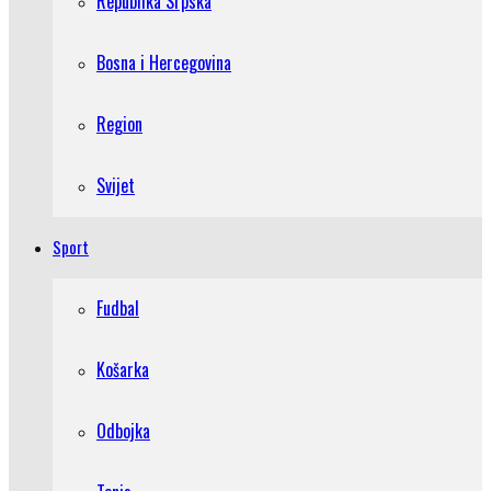
Republika Srpska
Bosna i Hercegovina
Region
Svijet
Sport
Fudbal
Košarka
Odbojka