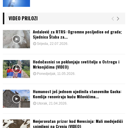
VIDEO PRILOZI
Avdalović za RTRS: Ogromne posljedice od grada;
Sjednica Štaba za...
Srijeda, 22.07.2026.
Hodočasnici se poklanjaju svetitelju u Ostrogu i
Mrkonjićima (VIDEO)
Ponedjeljak, 11.05.2026.
Humanost još jednom ujedinila stanovnike Gacka:
Komšije renoviraju kuću Milovićima...
Utorak, 21.04.2026.
Nevjerovatan prizor kod Nevesinja: Mali medvjedići
snimljeni na Crvnju (VIDEO)