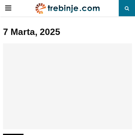
P
R
7 Marta, 2025
I
M
A
R
Y
M