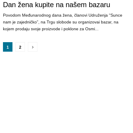
Dan žena kupite na našem bazaru
Povodom Međunarodnog dana žena, članovi Udruženja “Sunce
nam je zajedničko”, na Trgu slobode su organizovai bazar, na
kojem prodaju svoje proizvode i poklone za Osmi...
P
1
2
o
s
t
s
p
a
g
i