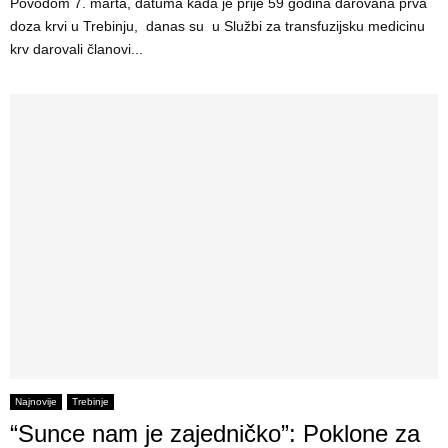
Povodom 7. marta, datuma kada je prije 59 godina darovana prva
doza krvi u Trebinju, danas su u Službi za transfuzijsku medicinu
krv darovali članovi...
Najnovije
Trebinje
“Sunce nam je zajedničko”: Poklone za