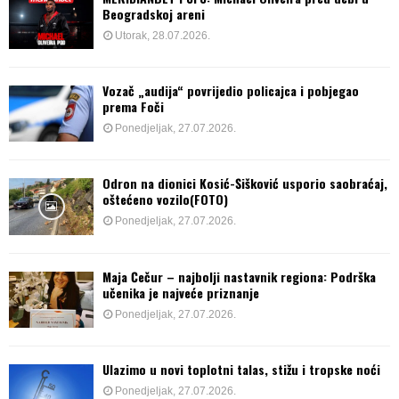
Beogradskoj areni
Utorak, 28.07.2026.
Vozač „audija“ povrijedio policajca i pobjegao
prema Foči
Ponedjeljak, 27.07.2026.
Odron na dionici Kosić-Šišković usporio saobraćaj,
oštećeno vozilo(FOTO)
Ponedjeljak, 27.07.2026.
Maja Čečur – najbolji nastavnik regiona: Podrška
učenika je najveće priznanje
Ponedjeljak, 27.07.2026.
Ulazimo u novi toplotni talas, stižu i tropske noći
Ponedjeljak, 27.07.2026.