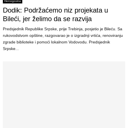
E
Hercegovina
Dodik: Podržaćemo niz projekata u
N
Bileći, jer želimo da se razvija
Predsjednik Republike Srpske, prije Trebinja, posjetio je Bileću. Sa
U
rukovodstvom opštine, razgovarao je o izgradnji vrtića, renoviranju
zgrade biblioteke i pomoći lokalnom Vodovodu. Predsjednik
Srpske...