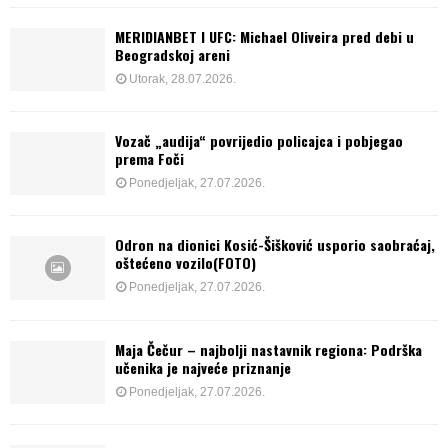
MERIDIANBET I UFC: Michael Oliveira pred debi u
Beogradskoj areni
Utorak, 28.07.2026.
Vozač „audija“ povrijedio policajca i pobjegao
prema Foči
Ponedjeljak, 27.07.2026.
Odron na dionici Kosić-Šišković usporio saobraćaj,
oštećeno vozilo(FOTO)
Ponedjeljak, 27.07.2026.
Maja Čečur – najbolji nastavnik regiona: Podrška
učenika je najveće priznanje
Ponedjeljak, 27.07.2026.