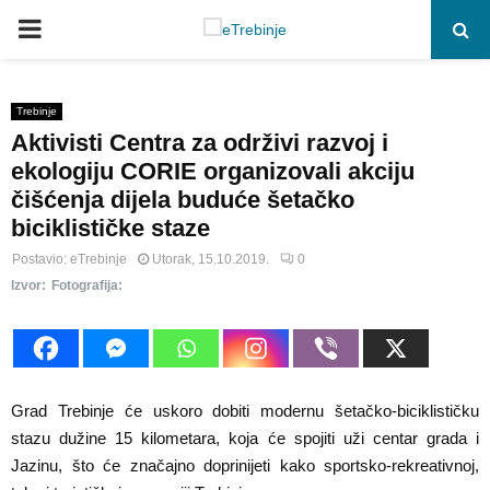
P
R
Trebinje
Aktivisti Centra za održivi razvoj i
I
ekologiju CORIE organizovali akciju
čišćenja dijela buduće šetačko
M
biciklističke staze
A
Postavio:
eTrebinje
Utorak, 15.10.2019.
0
Izvor:
Fotografija:
R
Y
Grad Trebinje će uskoro dobiti modernu šetačko-biciklističku
M
stazu dužine 15 kilometara, koja će spojiti uži centar grada i
Jazinu, što će značajno doprinijeti kako sportsko-rekreativnoj,