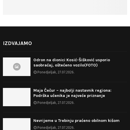
IZDVAJAMO
Odron na dionici Kosić-Šišković usporio
saobraćaj, oštećeno vozilo(FOTO)
Ponedjeljak, 27.07.2026.
Maja Čečur – najbolji nastavnik regiona:
Podrška učenika je najveće priznanje
Ponedjeljak, 27.07.2026.
Nevrijeme u Trebinju praćeno obilnom kišom
Ponedjeljak, 27.07.2026.