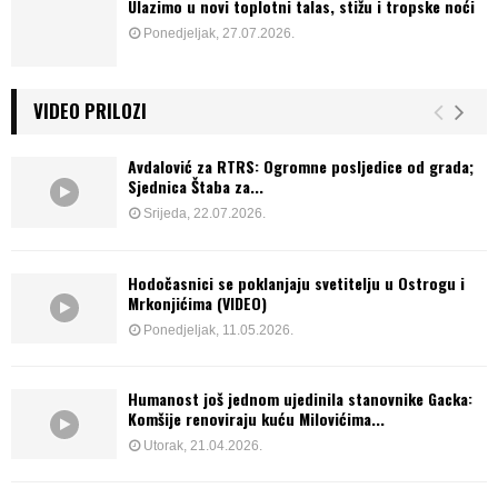
Ulazimo u novi toplotni talas, stižu i tropske noći
Ponedjeljak, 27.07.2026.
VIDEO PRILOZI
Avdalović za RTRS: Ogromne posljedice od grada;
Sjednica Štaba za...
Srijeda, 22.07.2026.
Hodočasnici se poklanjaju svetitelju u Ostrogu i
Mrkonjićima (VIDEO)
Ponedjeljak, 11.05.2026.
Humanost još jednom ujedinila stanovnike Gacka:
Komšije renoviraju kuću Milovićima...
Utorak, 21.04.2026.