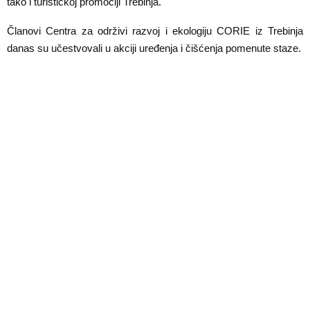
tako i turističkoj promociji Trebinja.
E
Članovi Centra za održivi razvoj i ekologiju CORIE iz Trebinja
N
danas su učestvovali u akciji uređenja i čišćenja pomenute staze.
U