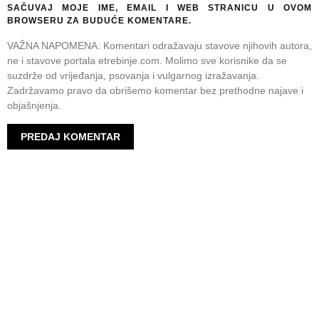
SAČUVAJ MOJE IME, EMAIL I WEB STRANICU U OVOM
BROWSERU ZA BUDUĆE KOMENTARE.
VAŽNA NAPOMENA: Komentari odražavaju stavove njihovih autora,
ne i stavove portala etrebinje.com. Molimo sve korisnike da se
suzdrže od vrijeđanja, psovanja i vulgarnog izražavanja.
Zadržavamo pravo da obrišemo komentar bez prethodne najave i
objašnjenja.