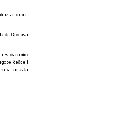
potražila pomoć
ulante Domova
respiratornim
tegobe češće i
 Doma zdravlja