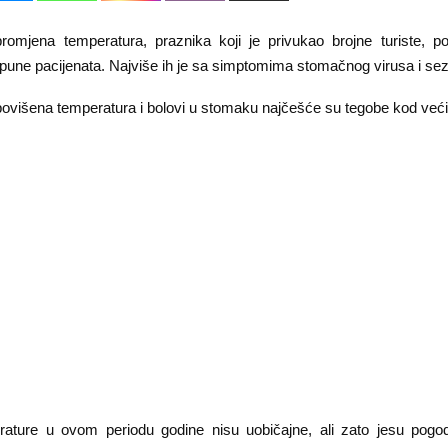
romjena temperatura, praznika koji je privukao brojne turiste, po
pune pacijenata. Najviše ih je sa simptomima stomačnog virusa i se
povišena temperatura i bolovi u stomaku najčešće su tegobe kod već
ature u ovom periodu godine nisu uobičajne, ali zato jesu pogo