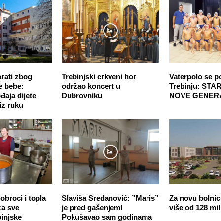
rati zbog
Trebinjski crkveni hor
Vaterpolo se p
e bebe:
održao koncert u
Trebinju: STA
đaja dijete
Dubrovniku
NOVE GENER
 iz ruku
broci i topla
Slaviša Sredanović: ”Maris”
Za novu bolnic
za sve
je pred gašenjem!
više od 128 mi
binjske
Pokušavao sam godinama