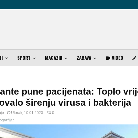
TI
SPORT
MAGAZIN
ZABAVA
VIDEO
nte pune pacijenata: Toplo vri
valo širenju virusa i bakterija
nje
Utorak, 10.01.2023.
0
ografija: