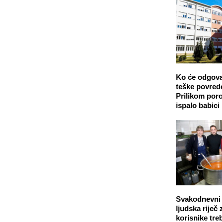
Ko će odgova
teške povred
Prilikom poro
ispalo babici
Svakodnevni o
ljudska riječ 
korisnike tre