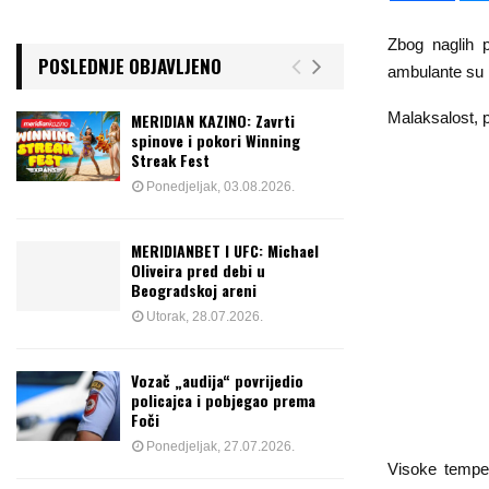
Zbog naglih p
POSLEDNJE OBJAVLJENO
ambulante su 
Malaksalost, 
MERIDIAN KAZINO: Zavrti
spinove i pokori Winning
Streak Fest
Ponedjeljak, 03.08.2026.
MERIDIANBET I UFC: Michael
Oliveira pred debi u
Beogradskoj areni
Utorak, 28.07.2026.
Vozač „audija“ povrijedio
policajca i pobjegao prema
Foči
Ponedjeljak, 27.07.2026.
Visoke temper