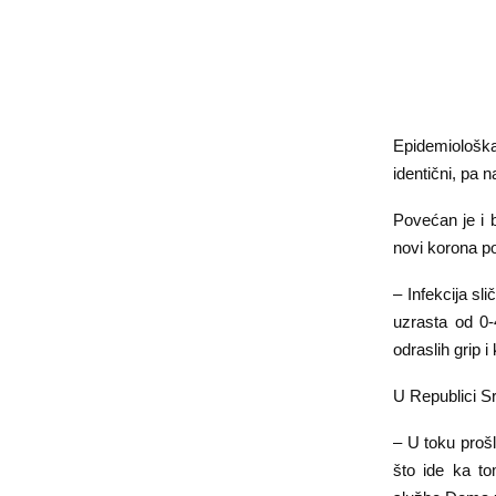
Epidemiološka 
identični, pa
Povećan je i 
novi korona po
– Infekcija sl
uzrasta od 0-
odraslih grip 
U Republici Sr
– U toku proš
što ide ka to