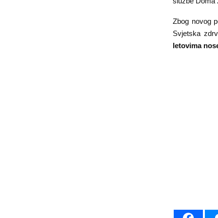
službe Doma z
Zbog novog po
Svjetska zdrv
letovima nos