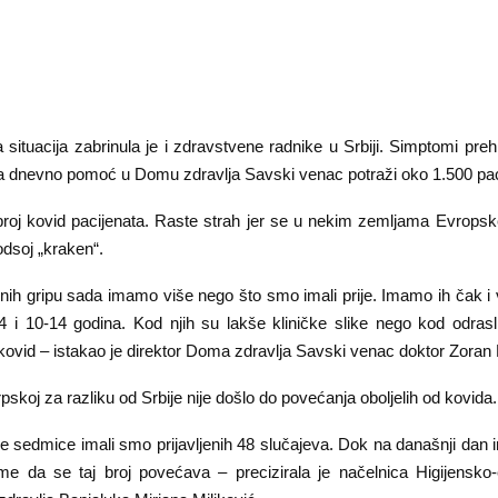
situacija zabrinula je i zdravstvene radnike u Srbiji. Simptomi preh
 na dnevno pomoć u Domu zdravlja Savski venac potraži oko 1.500 pac
broj kovid pacijenata. Raste strah jer se u nekim zemljama Evropske
dsoj „kraken“.
ičnih gripu sada imamo više nego što smo imali prije. Imamo ih čak i
4 i 10-14 godina. Kod njih su lakše kliničke slike nego kod odrasl
i kovid – istakao je direktor Doma zdravlja Savski venac doktor Zoran
pskoj za razliku od Srbije nije došlo do povećanja oboljelih od kovida.
le sedmice imali smo prijavljenih 48 slučajeva. Dok na današnji dan
me da se taj broj povećava – precizirala je načelnica Higijensko