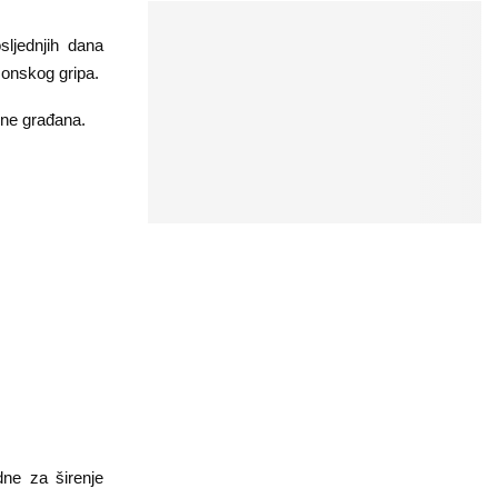
sljednjih dana
zonskog gripa.
ine građana.
dne za širenje