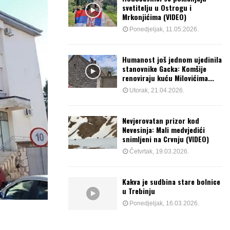
svetitelju u Ostrogu i
Mrkonjićima (VIDEO)
Ponedjeljak, 11.05.2026.
Humanost još jednom ujedinila
stanovnike Gacka: Komšije
renoviraju kuću Milovićima...
Utorak, 21.04.2026.
Nevjerovatan prizor kod
Nevesinja: Mali medvjedići
snimljeni na Crvnju (VIDEO)
Četvrtak, 19.03.2026.
Kakva je sudbina stare bolnice
u Trebinju
Ponedjeljak, 16.03.2026.