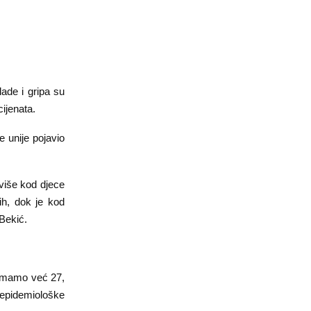
lade i gripa su
ijenata.
 unije pojavio
 više kod djece
ih, dok je kod
 Bekić.
 imamo već 27,
-epidemiološke