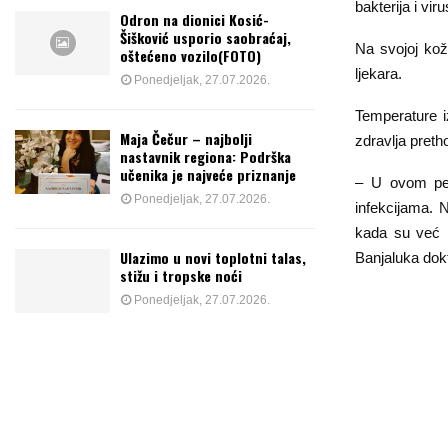
bakterija i viru
Odron na dionici Kosić-
Šišković usporio saobraćaj,
Na svojoj koži
oštećeno vozilo(FOTO)
ljekara.
Ponedjeljak, 27.07.2026.
Temperature 
Maja Čečur – najbolji
zdravlja preth
nastavnik regiona: Podrška
učenika je najveće priznanje
– U ovom per
Ponedjeljak, 27.07.2026.
infekcijama. 
kada su već i
Ulazimo u novi toplotni talas,
Banjaluka dokt
stižu i tropske noći
Ponedjeljak, 27.07.2026.