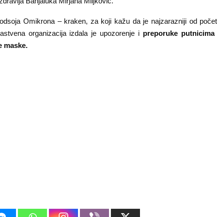
dravlja Banjaluka Mirjana Miljković.
dsoja Omikrona – kraken, za koji kažu da je najzarazniji od poče
astvena organizacija izdala je upozorenje i
preporuke putnicima
e maske.