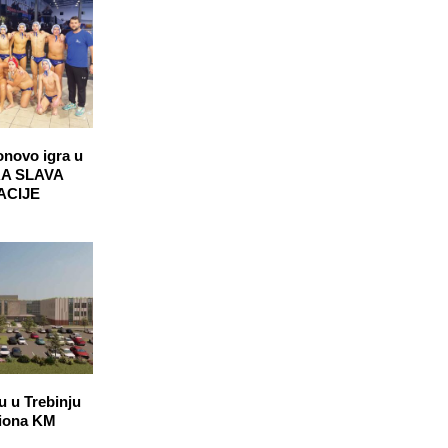
onovo igra u
RA SLAVA
ACIJE
u u Trebinju
liona KM