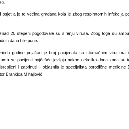
sa.
 osjetila je to većina građana koja je zbog respiratornih infekcija 
iznad 20 stepeni pogodovale su širenju virusa. Zbog toga su amb
odnih dana bile pune.
iodu godine pojačan je broj pacijenata sa stomačnim virusima i 
Nama se pacijenti najčešće javljaju nakon nekoliko dana kada su 
srcpljeni i zabrinuti – objasnila je specijalista porodične medicine
or Brankica Mihajlović.