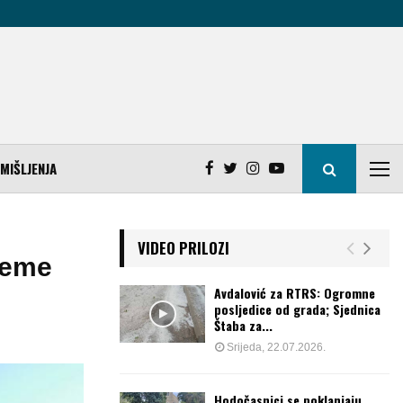
MIŠLJENJA
VIDEO PRILOZI
jeme
Avdalović za RTRS: Ogromne
posljedice od grada; Sjednica
Štaba za...
Srijeda, 22.07.2026.
Hodočasnici se poklanjaju