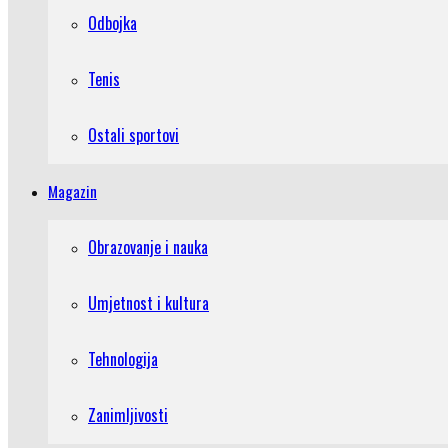
Odbojka
Tenis
Ostali sportovi
Magazin
Obrazovanje i nauka
Umjetnost i kultura
Tehnologija
Zanimljivosti