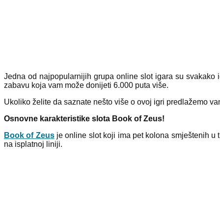
Jedna od najpopularnijih grupa online slot igara su svakako ig
zabavu koja vam može donijeti 6.000 puta više.
Ukoliko želite da saznate nešto više o ovoj igri predlažemo va
Osnovne karakteristike slota Book of Zeus!
Book of Zeus
je online slot koji ima pet kolona smještenih u tr
na isplatnoj liniji.