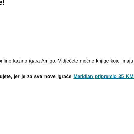
e!
online kazino igara Amigo. Vidjećete moćne knjige koje imaju 
ujete, jer je za sve nove igrače
Meridian pripremio 35 K