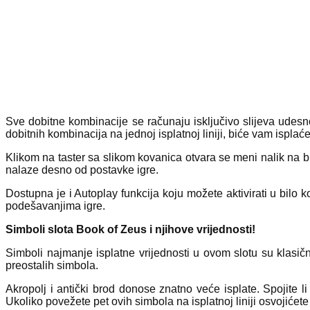
Sve dobitne kombinacije se računaju isključivo slijeva udesno,
dobitnih kombinacija na jednoj isplatnoj liniji, biće vam ispla
Klikom na taster sa slikom kovanica otvara se meni nalik na b
nalaze desno od postavke igre.
Dostupna je i Autoplay funkcija koju možete aktivirati u bilo 
podešavanjima igre.
Simboli slota Book of Zeus i njihove vrijednosti!
Simboli najmanje isplatne vrijednosti u ovom slotu su klasičn
preostalih simbola.
Akropolj i antički brod donose znatno veće isplate. Spojite l
Ukoliko povežete pet ovih simbola na isplatnoj liniji osvojićet