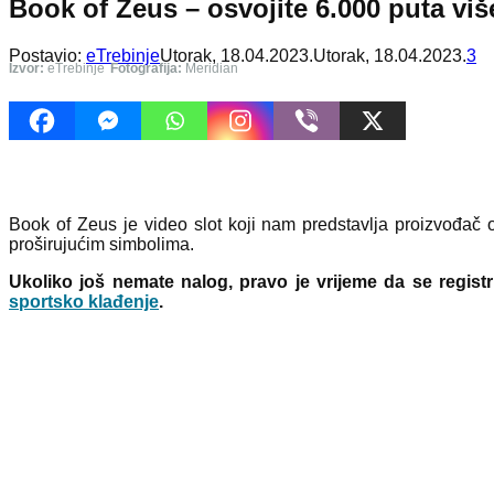
Book of Zeus – osvojite 6.000 puta viš
Postavio:
eTrebinje
Utorak, 18.04.2023.
Utorak, 18.04.2023.
3
Izvor:
eTrebinje
Fotografija:
Meridian
Book of Zeus je video slot koji nam predstavlja proizvođač 
proširujućim simbolima.
Ukoliko još nemate nalog, pravo je vrijeme da se registr
sportsko klađenje
.