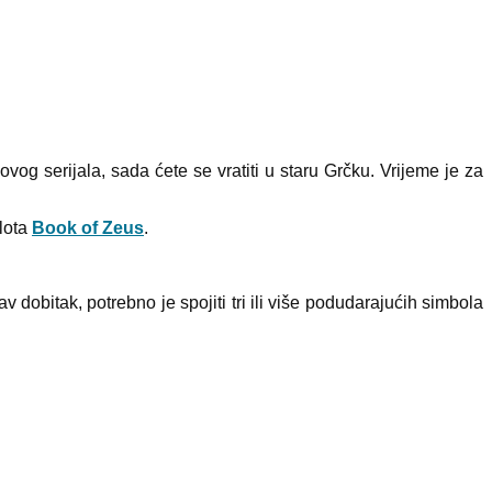
vog serijala, sada ćete se vratiti u staru Grčku. Vrijeme je za
slota
Book of Zeus
.
kav dobitak, potrebno je spojiti tri ili više podudarajućih simbola