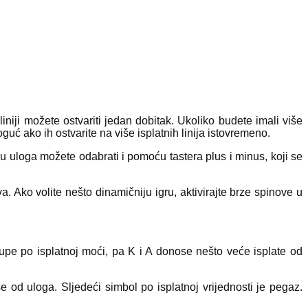
iniji možete ostvariti jedan dobitak. Ukoliko budete imali više
guć ako ih ostvarite na više isplatnih linija istovremeno.
u uloga možete odabrati i pomoću tastera plus i minus, koji se
. Ako volite nešto dinamičniju igru, aktivirajte brze spinove u
grupe po isplatnoj moći, pa K i A donose nešto veće isplate od
e od uloga. Sljedeći simbol po isplatnoj vrijednosti je pegaz.