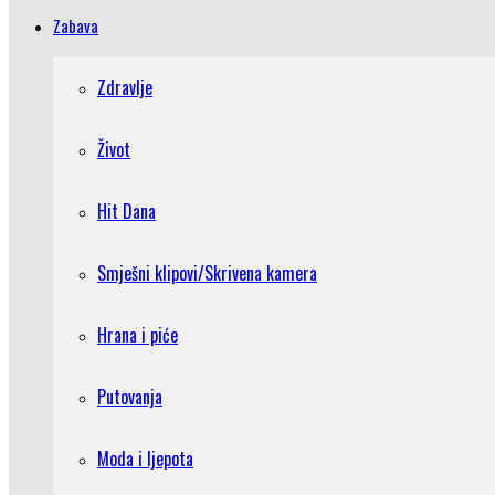
Zabava
Zdravlje
Život
Hit Dana
Smješni klipovi/Skrivena kamera
Hrana i piće
Putovanja
Moda i ljepota