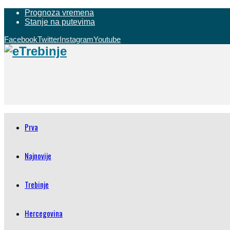
Prognoza vremena
Stanje na putevima
Facebook
Twitter
Instagram
Youtube
Prva
Najnovije
Trebinje
Hercegovina