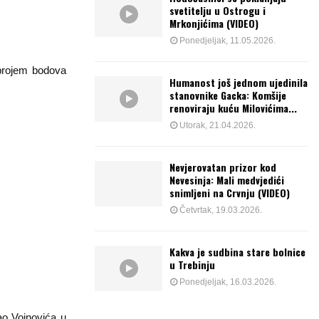
svetitelju u Ostrogu i
Mrkonjićima (VIDEO)
Ponedjeljak, 11.05.2026.
 brojem bodova
Humanost još jednom ujedinila
stanovnike Gacka: Komšije
renoviraju kuću Milovićima...
Utorak, 21.04.2026.
Nevjerovatan prizor kod
Nevesinja: Mali medvjedići
snimljeni na Crvnju (VIDEO)
Četvrtak, 19.03.2026.
Kakva je sudbina stare bolnice
u Trebinju
Ponedjeljak, 16.03.2026.
rao Vojnovića u