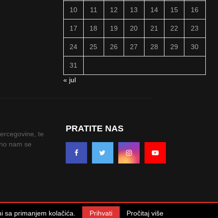
10
11
12
13
14
15
16
17
18
19
20
21
22
23
24
25
26
27
28
29
30
31
« jul
PRATITE NAS
Hercegovine, te
odno nam se
sni sa primanjem kolačića.
Prihvati
Pročitaj više