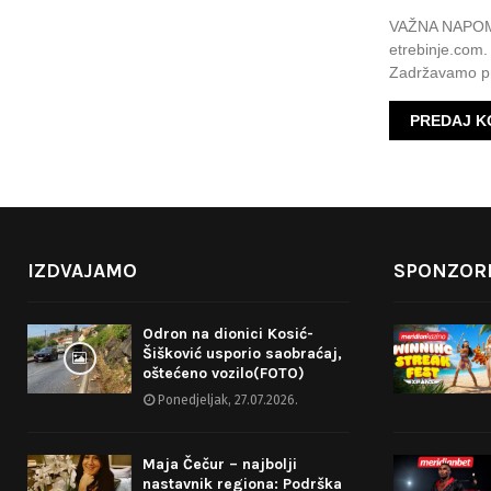
VAŽNA NAPOMEN
etrebinje.com.
Zadržavamo pr
IZDVAJAMO
SPONZORI
Odron na dionici Kosić-
Šišković usporio saobraćaj,
oštećeno vozilo(FOTO)
Ponedjeljak, 27.07.2026.
Maja Čečur – najbolji
nastavnik regiona: Podrška