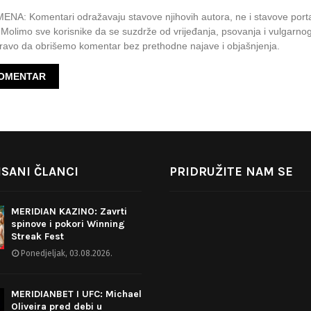
A: Komentari odražavaju stavove njihovih autora, ne i stavove port
 Molimo sve korisnike da se suzdrže od vrijeđanja, psovanja i vulgarnog
avo da obrišemo komentar bez prethodne najave i objašnjenja.
SANI ČLANCI
PRIDRUŽITE NAM SE
MERIDIAN KAZINO: Zavrti
spinove i pokori Winning
Streak Fest
Ponedjeljak, 03.08.2026.
MERIDIANBET I UFC: Michael
Oliveira pred debi u