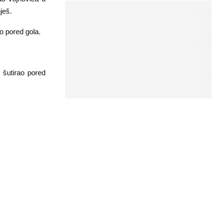
ješ.
ao pored gola.
 šutirao pored