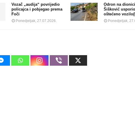
Vozač „audija“ povrijedio
Odron na dionici
policajca i pobjegao prema
Šišković usporio
Foči
oštećeno vozilo
Ponedjeljak, 27.07.2026.
Ponedjeljak, 27