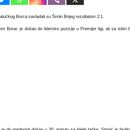
alučkog Borca savladali su Široki Brijeg rezultatom 2:1.
 Borac je došao do liderske pozicije u Premijer ligi, ali sa istim
 je do prednosti došao u 30. minutu sa bijele tačke. Stanić je fauli