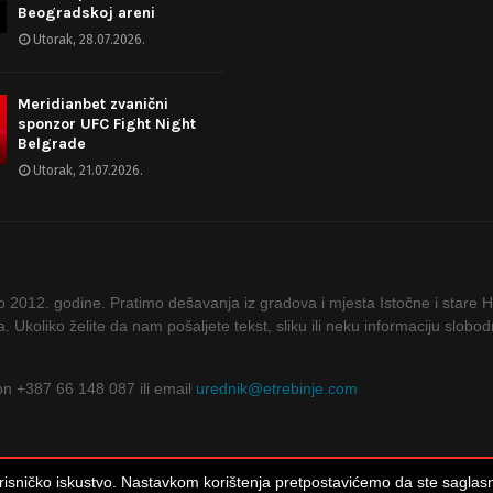
Beogradskoj areni
Utorak, 28.07.2026.
Meridianbet zvanični
sponzor UFC Fight Night
Belgrade
Utorak, 21.07.2026.
ao 2012. godine. Pratimo dešavanja iz gradova i mjesta Istočne i stare 
ta. Ukoliko želite da nam pošaljete tekst, sliku ili neku informaciju slob
fon +387 66 148 087 ili email
urednik@etrebinje.com
 korisničko iskustvo. Nastavkom korištenja pretpostavićemo da ste sagla
© 2012 - 2023 eTrebinje. Sva prava zadržana.
Uslovi korištenja