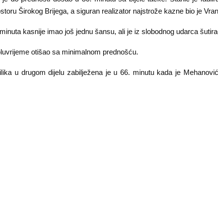
oru Širokog Brijega, a siguran realizator najstrože kazne bio je Vran
 minuta kasnije imao još jednu šansu, ali je iz slobodnog udarca šutir
oluvrijeme otišao sa minimalnom prednošću.
ilika u drugom dijelu zabilježena je u 66. minutu kada je Mehanović