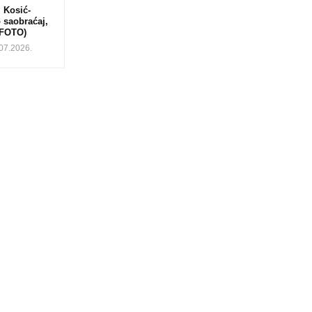
 Kosić-
 saobraćaj,
(FOTO)
.07.2026.