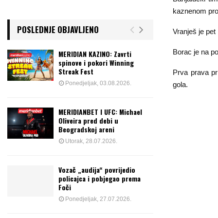
kaznenom prost
POSLEDNJE OBJAVLJENO
Vranješ je pet
Borac je na p
MERIDIAN KAZINO: Zavrti
spinove i pokori Winning
Streak Fest
Prva prava pr
Ponedjeljak, 03.08.2026.
gola.
MERIDIANBET I UFC: Michael
Oliveira pred debi u
Beogradskoj areni
Utorak, 28.07.2026.
Vozač „audija“ povrijedio
policajca i pobjegao prema
Foči
Ponedjeljak, 27.07.2026.