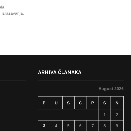
ala
 izražavanja.
ARHIVA ČLANAKA
August 2026
P
U
S
Č
P
S
N
1
2
3
4
5
6
7
8
9