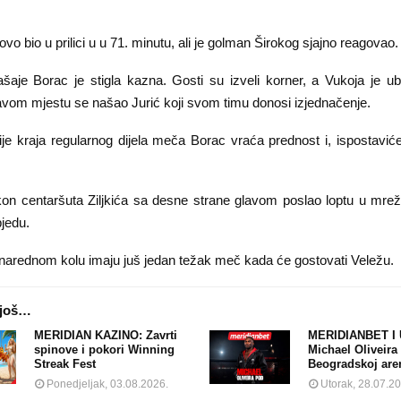
ovo bio u prilici u u 71. minutu, ali je golman Širokog sjajno reagovao.
aje Borac je stigla kazna. Gosti su izveli korner, a Vukoja je u
ravom mjestu se našao Jurić koji svom timu donosi izjednačenje.
ije kraja regularnog dijela meča Borac vraća prednost i, ispostavić
kon centaršuta Ziljkića sa desne strane glavom poslao loptu u mre
jedu.
 narednom kolu imaju juš jedan težak meč kada će gostovati Veležu.
 još…
MERIDIAN KAZINO: Zavrti
MERIDIANBET I 
spinove i pokori Winning
Michael Oliveira
Streak Fest
Beogradskoj are
Ponedjeljak, 03.08.2026.
Utorak, 28.07.2