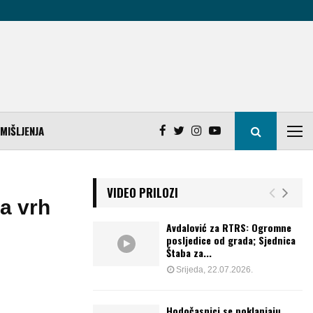
MIŠLJENJA
VIDEO PRILOZI
a vrh
Avdalović za RTRS: Ogromne
posljedice od grada; Sjednica
Štaba za...
Srijeda, 22.07.2026.
Hodočasnici se poklanjaju