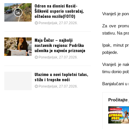
Odron na dionici Kosić-
Šišković usporio saobraćaj,
Vranješ je pon
oštećeno vozilo(FOTO)
Ponedjeljak, 27.07.2026.
Za ove promaš
stativu. Na p
Maja Čečur – najbolji
nastavnik regiona: Podrška
Ipak, minut pr
učenika je najveće priznanje
pobjede.
Ponedjeljak, 27.07.2026.
Vranješ je na
timu donio pob
Ulazimo u novi toplotni talas,
stižu i tropske noći
Banjalučani u
Ponedjeljak, 27.07.2026.
Pročitajte