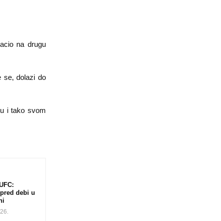
bacio na drugu
e se, dolazi do
žu i tako svom
UFC:
 pred debi u
ni
026.