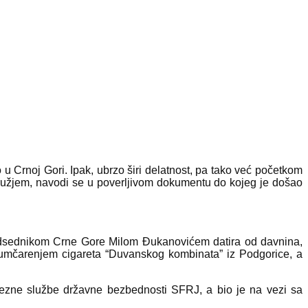
 Crnoj Gori. Ipak, ubrzo širi delatnost, pa tako već početkom
ružjem, navodi se u poverljivom dokumentu do kojeg je došao
redsednikom Crne Gore Milom Đukanovićem datira od davnina,
umčarenjem cigareta “Duvanskog kombinata” iz Podgorice, a
ezne službe državne bezbednosti SFRJ, a bio je na vezi sa