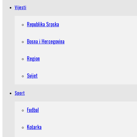
Vijesti
Republika Srpska
Bosna i Hercegovina
Region
Svijet
Sport
Fudbal
Košarka