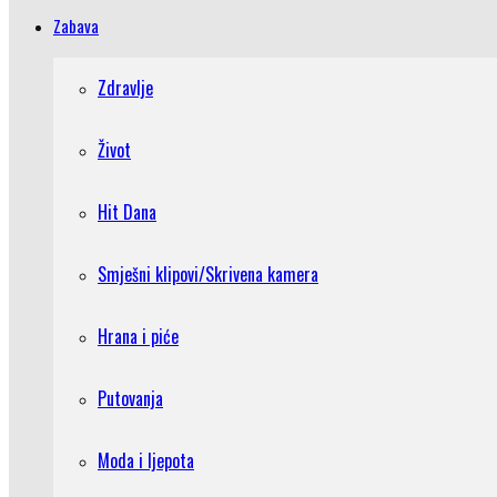
Zabava
Zdravlje
Život
Hit Dana
Smješni klipovi/Skrivena kamera
Hrana i piće
Putovanja
Moda i ljepota