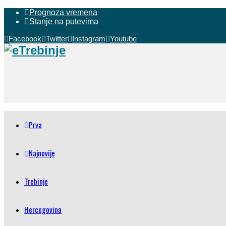
Prognoza vremena
Stanje na putevima
Facebook
Twitter
Instagram
Youtube
Prva
Najnovije
Trebinje
Hercegovina