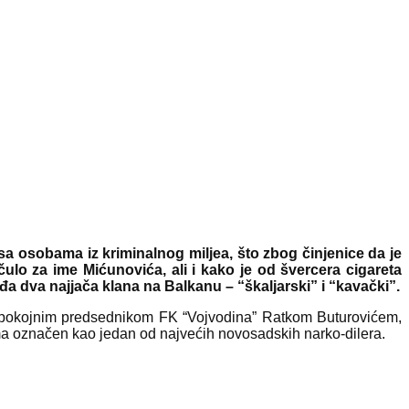
a osobama iz kriminalnog miljea, što zbog činjenice da je
čulo za ime Mićunovića, ali i kako je od švercera cigareta
đa dva najjača klana na Balkanu – “škaljarski” i “kavački”.
 pokojnim predsednikom FK “Vojvodina” Ratkom Buturovićem,
ma označen kao jedan od najvećih novosadskih narko-dilera.