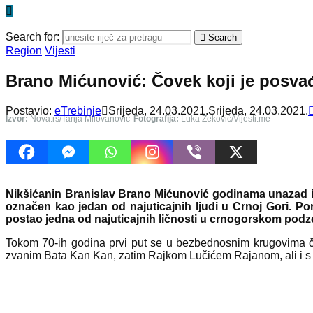
Search for:
Search
Region
Vijesti
Brano Mićunović: Čovek koji je posva
Postavio:
eTrebinje
Srijeda, 24.03.2021.
Srijeda, 24.03.2021.
Izvor:
Nova.rs/Tanja Milovanović
Fotografija:
Luka Zeković/Vijesti.me
Nikšićanin Branislav Brano Mićunović godinama unazad int
označen kao jedan od najuticajnih ljudi u Crnoj Gori. Por
postao jedna od najuticajnih ličnosti u crnogorskom podzem
Tokom 70-ih godina prvi put se u bezbednosnim krugovima 
zvanim Bata Kan Kan, zatim Rajkom Lučićem Rajanom, ali i s 