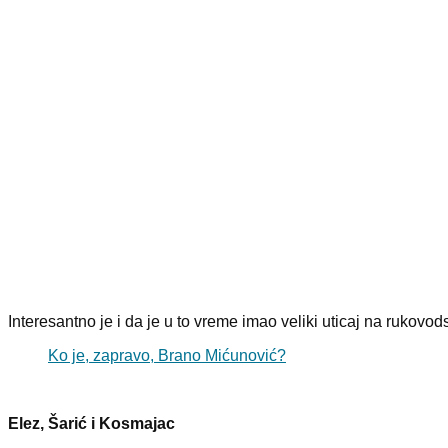
Interesantno je i da je u to vreme imao veliki uticaj na ruko
Ko je, zapravo, Brano Mićunović?
Elez, Šarić i Kosmajac