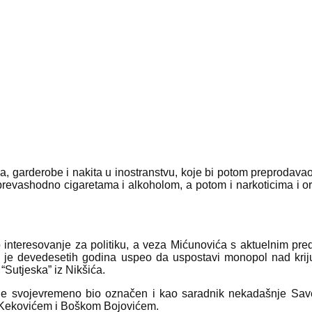
 garderobe i nakita u inostranstvu, koje bi potom preprodavao u
prevashodno cigaretama i alkoholom, a potom i narkoticima i o
 interesovanje za politiku, a veza Mićunovića s aktuelnim p
ć je devedesetih godina uspeo da uspostavi monopol nad krij
“Sutjeska” iz Nikšića.
ć je svojevremeno bio označen i kao saradnik nekadašnje Sav
Kekovićem i Boškom Bojovićem.