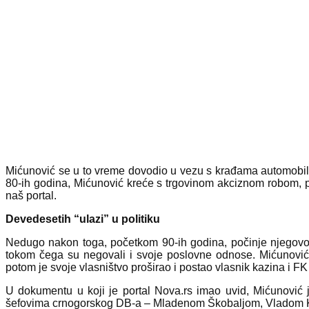
Mićunović se u to vreme dovodio u vezu s krađama automobila,
80-ih godina, Mićunović kreće s trgovinom akciznom robom, 
naš portal.
Devedesetih “ulazi” u politiku
Nedugo nakon toga, početkom 90-ih godina, počinje njegovo
tokom čega su negovali i svoje poslovne odnose. Mićunovi
potom je svoje vlasništvo proširao i postao vlasnik kazina i FK 
U dokumentu u koji je portal Nova.rs imao uvid, Mićunovi
šefovima crnogorskog DB-a – Mladenom Škobaljom, Vladom 