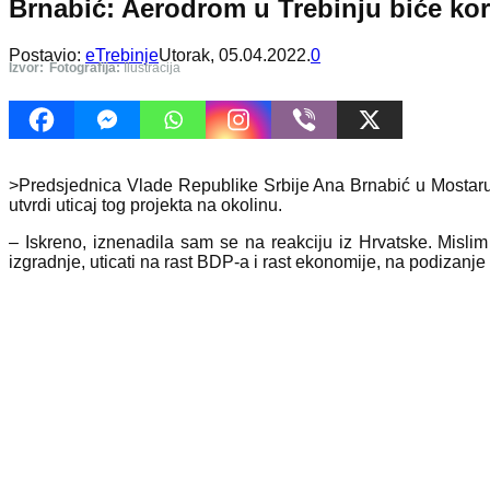
Brnabić: Aerodrom u Trebinju biće kori
Postavio:
eTrebinje
Utorak, 05.04.2022.
0
Izvor:
Fotografija:
Ilustracija
>Predsjednica Vlade Republike Srbije Ana Brnabić u Mostaru s
utvrdi uticaj tog projekta na okolinu.
– Iskreno, iznenadila sam se na reakciju iz Hrvatske. Mislim
izgradnje, uticati na rast BDP-a i rast ekonomije, na podizanje