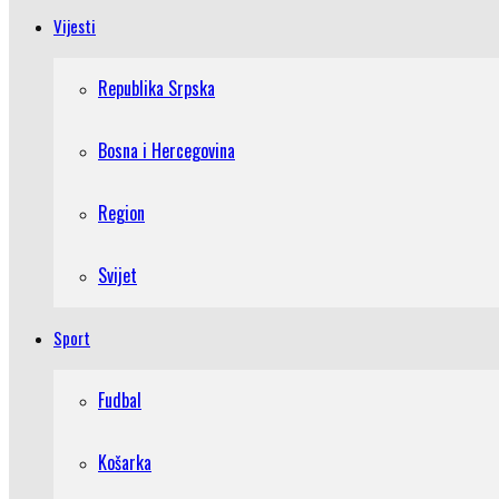
Vijesti
Republika Srpska
Bosna i Hercegovina
Region
Svijet
Sport
Fudbal
Košarka