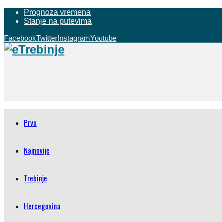
Prognoza vremena
Stanje na putevima
Facebook
Twitter
Instagram
Youtube
Prva
Najnovije
Trebinje
Hercegovina