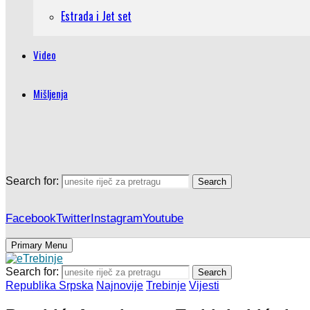
Estrada i Jet set
Video
Mišljenja
Search for:
Search
Facebook
Twitter
Instagram
Youtube
Primary Menu
Search for:
Search
Republika Srpska
Najnovije
Trebinje
Vijesti