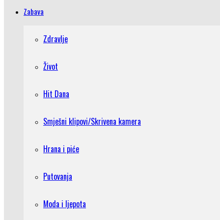
Zabava
Zdravlje
Život
Hit Dana
Smješni klipovi/Skrivena kamera
Hrana i piće
Putovanja
Moda i ljepota