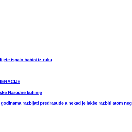
jete ispalo babici iz ruku
ENERACIJE
njske Narodne kuhinje
godinama razbijati predrasude a nekad je lakše razbiti atom ne