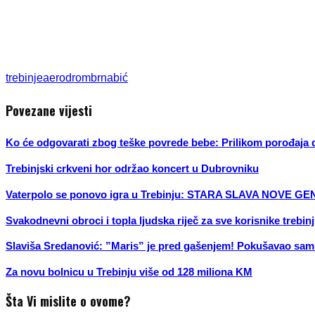
trebinje
aerodrom
brnabić
Povezane vijesti
Ko će odgovarati zbog teške povrede bebe: Prilikom porođaja di
Trebinjski crkveni hor održao koncert u Dubrovniku
Vaterpolo se ponovo igra u Trebinju: STARA SLAVA NOVE G
Svakodnevni obroci i topla ljudska riječ za sve korisnike trebi
Slaviša Sredanović: ”Maris” je pred gašenjem! Pokušavao sam 
Za novu bolnicu u Trebinju više od 128 miliona KM
Šta Vi mislite o ovome?