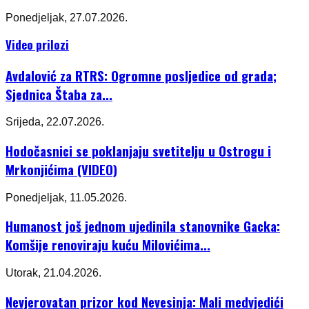
Ponedjeljak, 27.07.2026.
Video prilozi
Avdalović za RTRS: Ogromne posljedice od grada;
Sjednica Štaba za...
Srijeda, 22.07.2026.
Hodočasnici se poklanjaju svetitelju u Ostrogu i
Mrkonjićima (VIDEO)
Ponedjeljak, 11.05.2026.
Humanost još jednom ujedinila stanovnike Gacka:
Komšije renoviraju kuću Milovićima...
Utorak, 21.04.2026.
Nevjerovatan prizor kod Nevesinja: Mali medvjedići