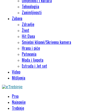
Umjetnost i kultura
Tehnologija
Zanimljivosti
Zabava
Zdravlje
Život
Hit Dana
Smješni klipovi/Skrivena kamera
Hrana i piće
Putovanja
Moda i ljepota
Estrada i Jet set
Video
Mišljenja
Prva
Najnovije
Trebinje