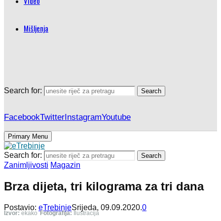
Video
Mišljenja
Search for:
Search
Facebook
Twitter
Instagram
Youtube
Primary Menu
Search for:
Search
Zanimljivosti
Magazin
Brza dijeta, tri kilograma za tri dana
Postavio:
eTrebinje
Srijeda, 09.09.2020.
0
Izvor:
ekako
Fotografija:
Ilustracija