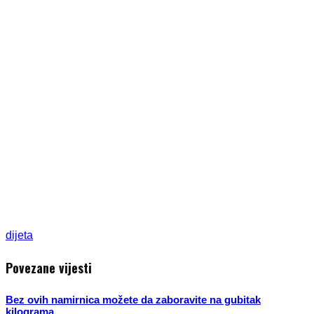
dijeta
Povezane vijesti
Bez ovih namirnica možete da zaboravite na gubitak
kilograma