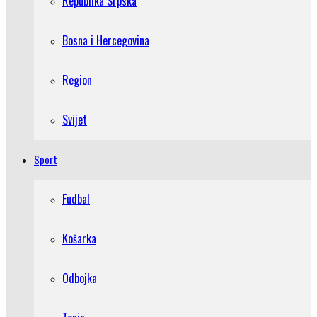
Republika Srpska
Bosna i Hercegovina
Region
Svijet
Sport
Fudbal
Košarka
Odbojka