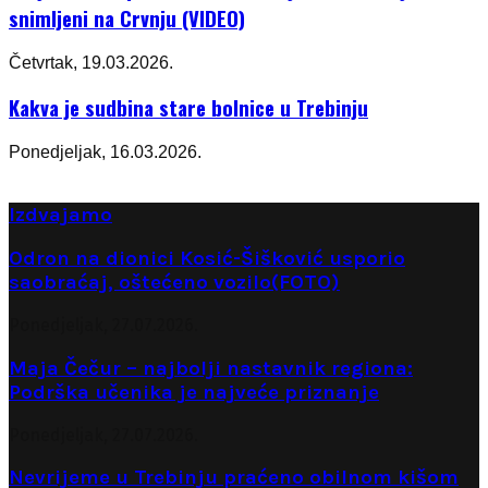
snimljeni na Crvnju (VIDEO)
Četvrtak, 19.03.2026.
Kakva je sudbina stare bolnice u Trebinju
Ponedjeljak, 16.03.2026.
Izdvajamo
Odron na dionici Kosić-Šišković usporio
saobraćaj, oštećeno vozilo(FOTO)
Ponedjeljak, 27.07.2026.
Maja Čečur – najbolji nastavnik regiona:
Podrška učenika je najveće priznanje
Ponedjeljak, 27.07.2026.
Nevrijeme u Trebinju praćeno obilnom kišom