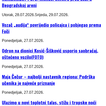
Beogradskoj areni
Utorak, 28.07.2026.
Srijeda, 29.07.2026.
Vozač „audija“ povrijedio policajca i pobjegao prema
Foči
Ponedjeljak, 27.07.2026.
Odron na dionici Kosić-Šišković usporio saobraćaj,
oštećeno vozilo(FOTO)
Ponedjeljak, 27.07.2026.
Maja Čečur – najbolji nastavnik regiona: Podrška
učenika je najveće priznanje
Ponedjeljak, 27.07.2026.
Ulazimo u novi toplotni talas, stižu i tropske noći