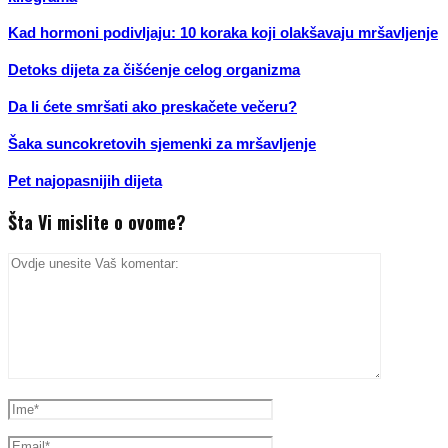
Kad hormoni podivljaju: 10 koraka koji olakšavaju mršavljenje
Detoks dijeta za čišćenje celog organizma
Da li ćete smršati ako preskačete večeru?
Šaka suncokretovih sjemenki za mršavljenje
Pet najopasnijih dijeta
Šta Vi mislite o ovome?