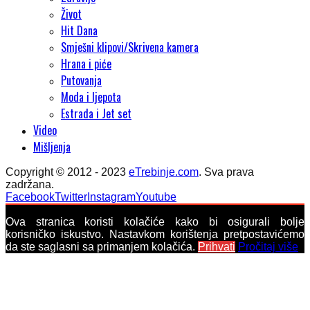
Život
Hit Dana
Smješni klipovi/Skrivena kamera
Hrana i piće
Putovanja
Moda i ljepota
Estrada i Jet set
Video
Mišljenja
Copyright © 2012 - 2023
eTrebinje.com
. Sva prava
zadržana.
Facebook
Twitter
Instagram
Youtube
Ova stranica koristi kolačiće kako bi osigurali bolje
korisničko iskustvo. Nastavkom korištenja pretpostavićemo
da ste saglasni sa primanjem kolačića.
Prihvati
Pročitaj više