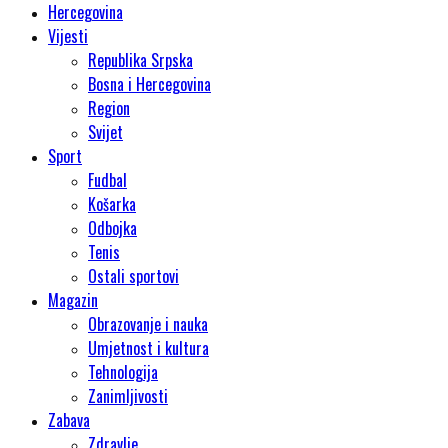
Hercegovina
Vijesti
Republika Srpska
Bosna i Hercegovina
Region
Svijet
Sport
Fudbal
Košarka
Odbojka
Tenis
Ostali sportovi
Magazin
Obrazovanje i nauka
Umjetnost i kultura
Tehnologija
Zanimljivosti
Zabava
Zdravlje