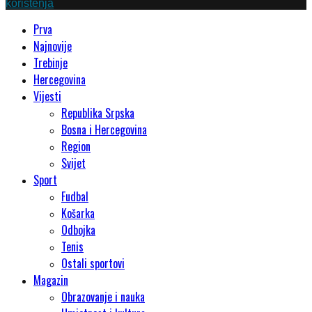
korištenja
Prva
Najnovije
Trebinje
Hercegovina
Vijesti
Republika Srpska
Bosna i Hercegovina
Region
Svijet
Sport
Fudbal
Košarka
Odbojka
Tenis
Ostali sportovi
Magazin
Obrazovanje i nauka