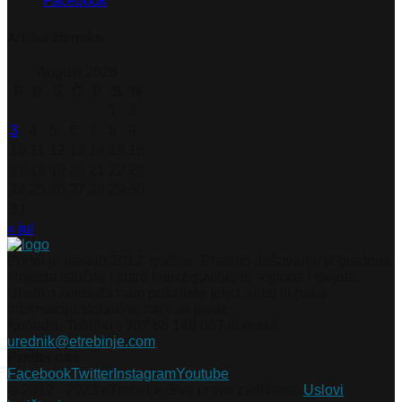
Facebook
Arhiva članaka
August 2026
P
U
S
Č
P
S
N
1
2
3
4
5
6
7
8
9
10
11
12
13
14
15
16
17
18
19
20
21
22
23
24
25
26
27
28
29
30
31
« jul
Portal je nastao 2012. godine. Pratimo dešavanja iz gradova
i mjesta Istočne i stare Hercegovine, te regiona i svijeta.
Ukoliko želite da nam pošaljete tekst, sliku ili neku
informaciju slobodno nam se javite.
Kontakti: Telefon +387 66 148 087 ili email
urednik@etrebinje.com
Pratite nas
Facebook
Twitter
Instagram
Youtube
© 2012 - 2023 eTrebinje. Sva prava zadržana.
Uslovi