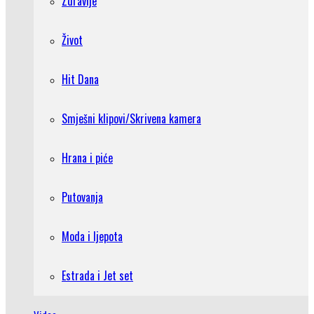
Zdravlje
Život
Hit Dana
Smješni klipovi/Skrivena kamera
Hrana i piće
Putovanja
Moda i ljepota
Estrada i Jet set