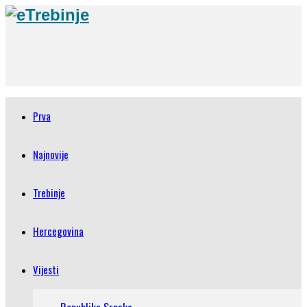
Prva
Najnovije
Trebinje
Hercegovina
Vijesti