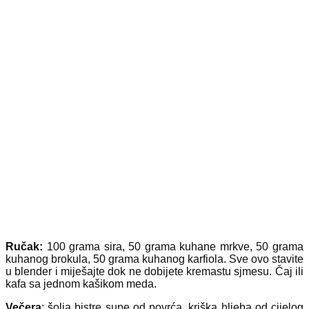
Ručak:
100 grama sira, 50 grama kuhane mrkve, 50 grama
kuhanog brokula, 50 grama kuhanog karfiola. Sve ovo stavite
u blender i miješajte dok ne dobijete kremastu sjmesu. Čaj ili
kafa sa jednom kašikom meda.
Večera
: šolja bistre supe od povrća, kriška hljeba od cijelog