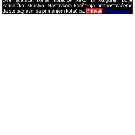
Ova stranica koristi kolačiće kako bi osigurali bolje
korisničko iskustvo. Nastavkom korištenja pretpostavićemo
da ste saglasni sa primanjem kolačića.
Prihvati
Pročitaj više