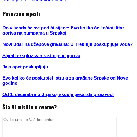
Povezane vijesti
Do vikenda će svi podići cijene: Evo koliko će koštati litar
goriva na pumpama u Srpskoj
Novi udar na džepove građana: U Trebinju poskupljuje voda?
Slijedi eksplozivan rast cijene goriva
Jaja opet poskupljuju
Evo koliko će poskupjeti struja za građane Srpske od Nove
godine
Od 1. decembra u Srpskoj skuplji pekarski proizvodi
Šta Vi mislite o ovome?