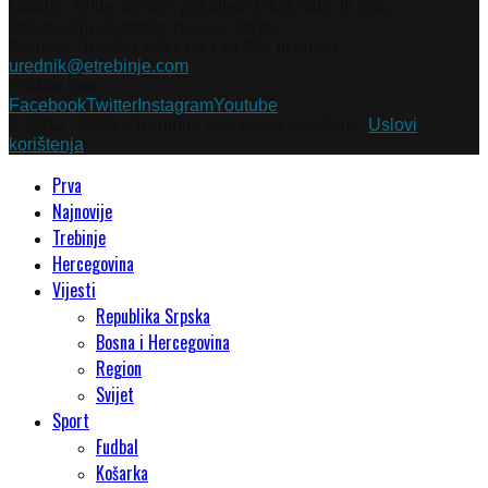
Ukoliko želite da nam pošaljete tekst, sliku ili neku
informaciju slobodno nam se javite.
Kontakti: Telefon +387 66 148 087 ili email
urednik@etrebinje.com
Pratite nas
Facebook
Twitter
Instagram
Youtube
© 2012 - 2023 eTrebinje. Sva prava zadržana.
Uslovi
korištenja
Prva
Najnovije
Trebinje
Hercegovina
Vijesti
Republika Srpska
Bosna i Hercegovina
Region
Svijet
Sport
Fudbal
Košarka