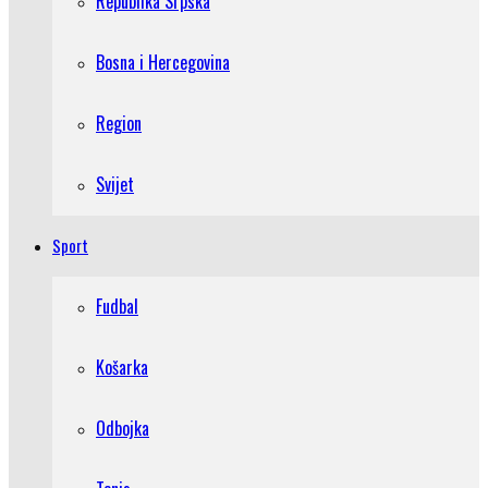
Republika Srpska
Bosna i Hercegovina
Region
Svijet
Sport
Fudbal
Košarka
Odbojka