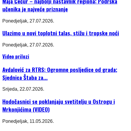
Maja Čečur – najbolji nastavnik regiona: Podrška
učenika je najveće priznanje
Ponedjeljak, 27.07.2026.
Ulazimo u novi toplotni talas, stižu i tropske noći
Ponedjeljak, 27.07.2026.
Video prilozi
Avdalović za RTRS: Ogromne posljedice od grada;
Sjednica Štaba za...
Srijeda, 22.07.2026.
Hodočasnici se poklanjaju svetitelju u Ostrogu i
Mrkonjićima (VIDEO)
Ponedjeljak, 11.05.2026.