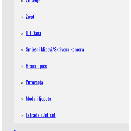
Zdravlje
Život
Hit Dana
Smješni klipovi/Skrivena kamera
Hrana i piće
Putovanja
Moda i ljepota
Estrada i Jet set