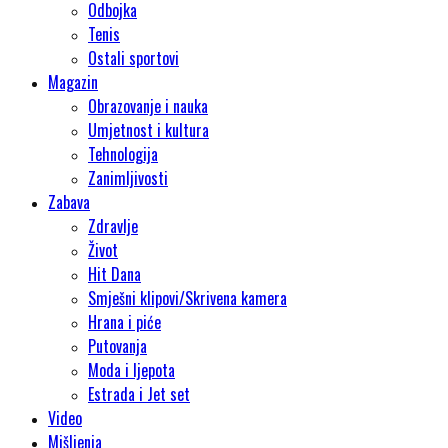
Odbojka
Tenis
Ostali sportovi
Magazin
Obrazovanje i nauka
Umjetnost i kultura
Tehnologija
Zanimljivosti
Zabava
Zdravlje
Život
Hit Dana
Smješni klipovi/Skrivena kamera
Hrana i piće
Putovanja
Moda i ljepota
Estrada i Jet set
Video
Mišljenja