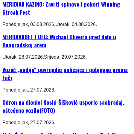
MERIDIAN KAZINO: Zavrti spinove i pokori Winning
Streak Fest
Ponedjeljak, 03.08.2026.
Utorak, 04.08.2026.
MERIDIANBET I UFC: Michael Oliveira pred debi u
Beogradskoj areni
Utorak, 28.07.2026.
Srijeda, 29.07.2026.
Vozač „audija“ povrijedio policajca i pobjegao prema
Foči
Ponedjeljak, 27.07.2026.
Odron na dionici Kosić-Šišković usporio saobraćaj,
oštećeno vozilo(FOTO)
Ponedjeljak, 27.07.2026.