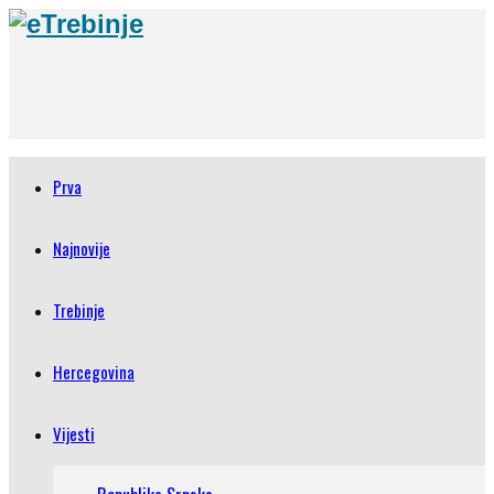
Prva
Najnovije
Trebinje
Hercegovina
Vijesti