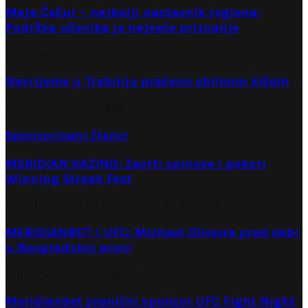
Maja Čečur – najbolji nastavnik regiona:
Podrška učenika je najveće priznanje
Ponedjeljak, 27.07.2026.
Nevrijeme u Trebinju praćeno obilnom kišom
Ponedjeljak, 27.07.2026.
Sponzorisani članci
MERIDIAN KAZINO: Zavrti spinove i pokori
Winning Streak Fest
Ponedjeljak, 03.08.2026.
Utorak, 04.08.2026.
MERIDIANBET I UFC: Michael Oliveira pred debi
u Beogradskoj areni
Utorak, 28.07.2026.
Srijeda, 29.07.2026.
Meridianbet zvanični sponzor UFC Fight Night