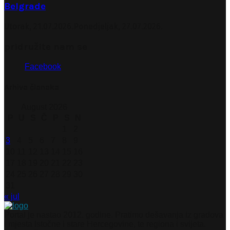
Belgrade
Utorak, 21.07.2026.
Ponedjeljak, 27.07.2026.
pridružite nam se
Facebook
Arhiva članaka
August 2026
P
U
S
Č
P
S
N
1
2
3
4
5
6
7
8
9
10
11
12
13
14
15
16
17
18
19
20
21
22
23
24
25
26
27
28
29
30
31
« jul
Portal je nastao 2012. godine. Pratimo dešavanja iz gradova
i mjesta Istočne i stare Hercegovine, te regiona i svijeta.