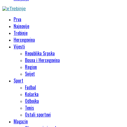
Prva
Najnovije
Trebinje
Hercegovina
Vijesti
Republika Srpska
Bosna i Hercegovina
Region
Svijet
Sport
Fudbal
Košarka
Odbojka
Tenis
Ostali sportovi
Magazin