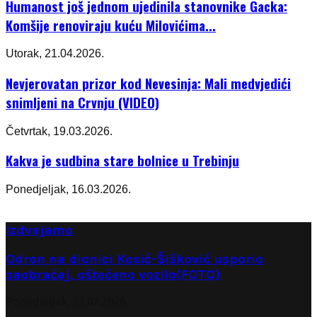
Humanost još jednom ujedinila stanovnike Gacka:
Komšije renoviraju kuću Milovićima...
Utorak, 21.04.2026.
Nevjerovatan prizor kod Nevesinja: Mali medvjedići
snimljeni na Crvnju (VIDEO)
Četvrtak, 19.03.2026.
Kakva je sudbina stare bolnice u Trebinju
Ponedjeljak, 16.03.2026.
Izdvajamo
Odron na dionici Kosić-Šišković usporio
saobraćaj, oštećeno vozilo(FOTO)
Ponedjeljak, 27.07.2026.