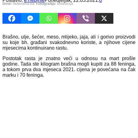
Postavio:
eTrebinje
Ponedjeljak, 22.03.2021.
0
Izvor:
federalna.ba
Fotografija:
Ilustracija
Brašno, ulje, šećer, meso, mlijeko, jaja, ali i gorivo proizvodi
su koje bh. građani svakodnevno koriste, a njihove cijene
mjesecima kontinuirano rastu.
Postotak rasta je znatno veći u odnosu na mart prošle
godine. Tada ste kilogram brašna mogli kupiti za 88 feninga,
a tokom prva dva mjeseca 2021. cijena je povećana na čak
marku i 70 feninga.