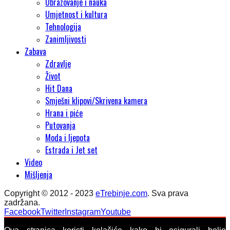
Obrazovanje i nauka
Umjetnost i kultura
Tehnologija
Zanimljivosti
Zabava
Zdravlje
Život
Hit Dana
Smješni klipovi/Skrivena kamera
Hrana i piće
Putovanja
Moda i ljepota
Estrada i Jet set
Video
Mišljenja
Copyright © 2012 - 2023
eTrebinje.com
. Sva prava
zadržana.
Facebook
Twitter
Instagram
Youtube