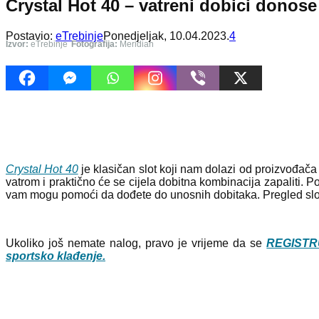
Crystal Hot 40 – vatreni dobici donose
Postavio:
eTrebinje
Ponedjeljak, 10.04.2023.
4
Izvor:
eTrebinje
Fotografija:
Meridian
Crystal Hot 40
je klasičan slot koji nam dolazi od proizvođača
vatrom i praktično će se cijela dobitna kombinacija zapaliti. P
vam mogu pomoći da dođete do unosnih dobitaka. Pregled sl
Ukoliko još nemate nalog, pravo je vrijeme da se
REGISTR
sportsko klađenje.