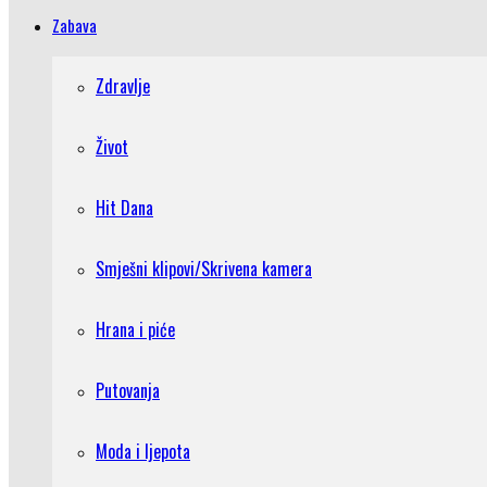
Zabava
Zdravlje
Život
Hit Dana
Smješni klipovi/Skrivena kamera
Hrana i piće
Putovanja
Moda i ljepota