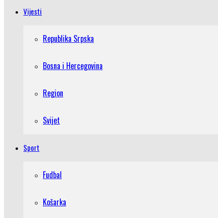
Vijesti
Republika Srpska
Bosna i Hercegovina
Region
Svijet
Sport
Fudbal
Košarka