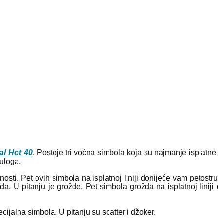
al Hot 40
. Postoje tri voćna simbola koja su najmanje isplatne 
uloga.
ednosti. Pet ovih simbola na isplatnoj liniji donijeće vam petost
a. U pitanju je grožđe. Pet simbola grožđa na isplatnoj liniji
ecijalna simbola. U pitanju su scatter i džoker.