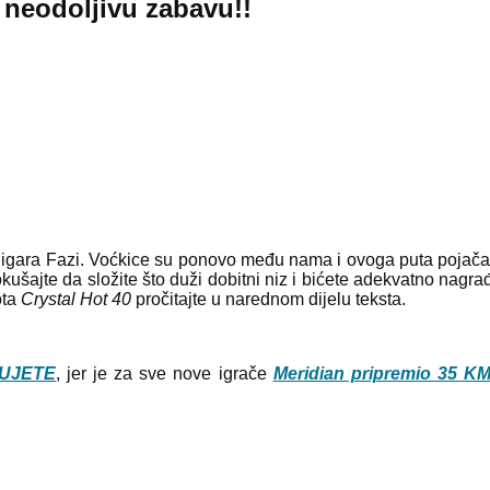
 neodoljivu zabavu!!
 igara Fazi. Voćkice su ponovo među nama i ovoga puta pojačane
okušajte da složite što duži dobitni niz i bićete adekvatno nagra
ota
Crystal Hot 40
pročitajte u narednom dijelu teksta.
UJETE
, jer je za sve nove igrače
Meridian pripremio 35 K