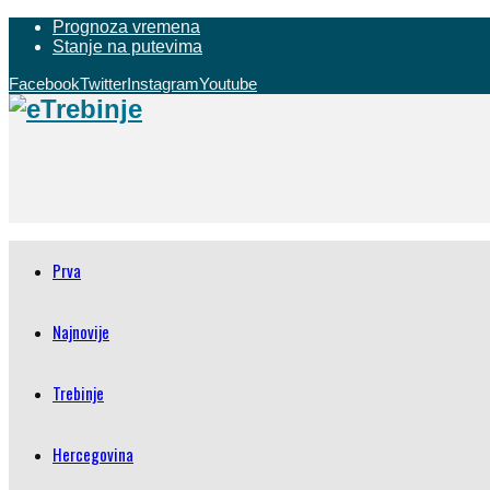
Prognoza vremena
Stanje na putevima
Facebook
Twitter
Instagram
Youtube
Prva
Najnovije
Trebinje
Hercegovina