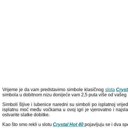
Vrijeme je da vam predstavimo simbole klasičnog
slota
Cryst
simbola u dobitnom nizu donijeće vam 2,5 puta više od vašeg 
Simboli šljive i lubenice naredni su simboli po isplatnoj vrij
isplatnu moć među voćkama u ovoj igri je vjerovatno i najslađ
ostvarite slatke dobitke.
Kao što smo rekli u slotu
Crystal Hot 40
pojavljuju se i dva sp