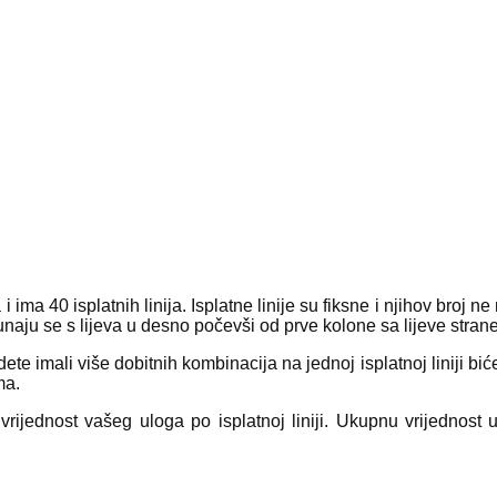
a i ima 40 isplatnih linija. Isplatne linije su fiksne i njihov broj 
ačunaju se s lijeva u desno počevši od prve kolone sa lijeve strane
ete imali više dobitnih kombinacija na jednoj isplatnoj liniji b
ma.
vrijednost vašeg uloga po isplatnoj liniji. Ukupnu vrijednost u