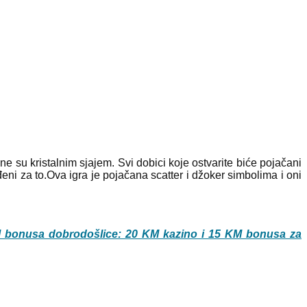
 su kristalnim sjajem. Svi dobici koje ostvarite biće pojačani
đeni za to.Ova igra je pojačana scatter i džoker simbolima i oni
M bonusa dobrodošlice: 20 KM kazino i 15 KM bonusa za