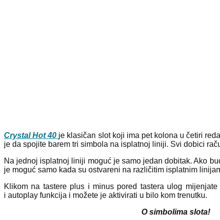
Crystal Hot 40
je klasičan slot koji ima pet kolona u četiri red
je da spojite barem tri simbola na isplatnoj liniji. Svi dobici r
Na jednoj isplatnoj liniji moguć je samo jedan dobitak. Ako bud
je moguć samo kada su ostvareni na različitim isplatnim linija
Klikom na tastere plus i minus pored tastera ulog mijenjate 
i autoplay funkcija i možete je aktivirati u bilo kom trenutku.
O simbolima slota!