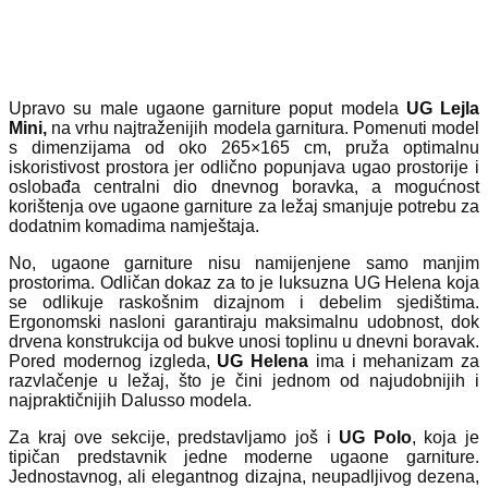
Upravo su male ugaone garniture poput modela
UG Lejla
Mini,
na vrhu najtraženijih modela garnitura. Pomenuti model
s dimenzijama od oko 265×165 cm, pruža optimalnu
iskoristivost prostora jer odlično popunjava ugao prostorije i
oslobađa centralni dio dnevnog boravka, a mogućnost
korištenja ove ugaone garniture za ležaj smanjuje potrebu za
dodatnim komadima namještaja.
No, ugaone garniture nisu namijenjene samo manjim
prostorima. Odličan dokaz za to je luksuzna UG Helena koja
se odlikuje raskošnim dizajnom i debelim sjedištima.
Ergonomski nasloni garantiraju maksimalnu udobnost, dok
drvena konstrukcija od bukve unosi toplinu u dnevni boravak.
Pored modernog izgleda,
UG Helena
ima i mehanizam za
razvlačenje u ležaj, što je čini jednom od najudobnijih i
najpraktičnijih Dalusso modela.
Za kraj ove sekcije, predstavljamo još i
UG Polo
, koja je
tipičan predstavnik jedne moderne ugaone garniture.
Jednostavnog, ali elegantnog dizajna, neupadljivog dezena,