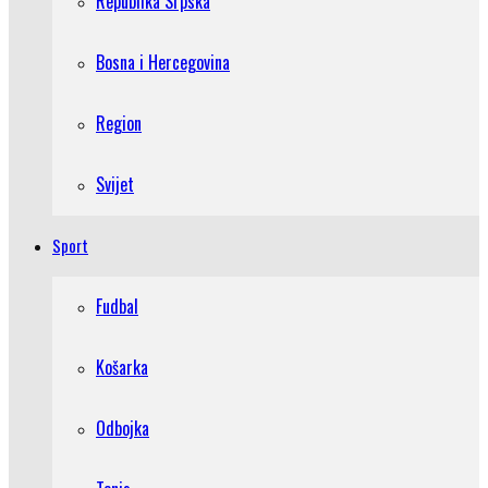
Republika Srpska
Bosna i Hercegovina
Region
Svijet
Sport
Fudbal
Košarka
Odbojka