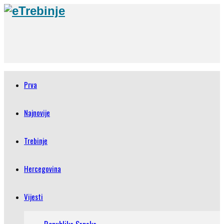
Prva
Najnovije
Trebinje
Hercegovina
Vijesti