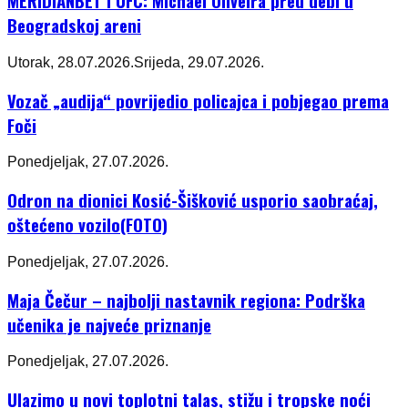
MERIDIANBET I UFC: Michael Oliveira pred debi u
Beogradskoj areni
Utorak, 28.07.2026.
Srijeda, 29.07.2026.
Vozač „audija“ povrijedio policajca i pobjegao prema
Foči
Ponedjeljak, 27.07.2026.
Odron na dionici Kosić-Šišković usporio saobraćaj,
oštećeno vozilo(FOTO)
Ponedjeljak, 27.07.2026.
Maja Čečur – najbolji nastavnik regiona: Podrška
učenika je najveće priznanje
Ponedjeljak, 27.07.2026.
Ulazimo u novi toplotni talas, stižu i tropske noći