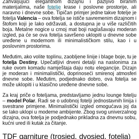
Zahvaljujući elegantnom dizajnu i pažljivo biranim
materijalima, naše
fotelje
krase i poslovne prostorije, ali
naravno i dnevne sobe. Tipičan primjer jedne takve fotelje je
fotelja
Valencia
– ova fotelja se ističe savremenim dizajnom i
štofom koji je lako održavati, a dostupna je u više različitih
boja. Metalne nogice u crnoj mat boji naglašavaju moderan
izgled, pa će se ova fotelja savršeno uklopiti u dnevne sobe
uređene u modernom ili minimalističkom stilu, kao i u
poslovnim prostorima.
Međutim, ako volite toplinu, zaobljene linije i blage boje, tu je
fotelja Destiny
. Upečatljivi drveni detalji na naslonima za
ruke ovom komadu namještaja daju notu elegancije. Dizajn
je moderan i minimalistički, doprinoseći smirenoj atmosferi
dnevne sobe. Međutim, podjednako dobro, ova fotelja se
može uklopiti i u klasično uređene dnevne sobe.
Za kraj priče o foteljama, predstavljamo jednu lounge fotelju
–
model Polar
. Radi se o udobnoj fotelji jednostavnih linija i
svestrane primjene. Minimalistički izgled omogućava joj da
se lako uklopi u moderne ambijente. Zbog svog univerzalnog
dizajna, ova fotelja je podjednako prikladna za dnevnu sobu,
kućni ured ili kutak za čitanje.
TDF garniture (trosjed, dvosjed, fotelja)