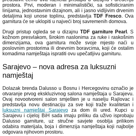
prostora. Prvi, moderan i minimalistički, sa sofisticiranim
linijama, jednostavnim dizajnom, ali i jasno vidljivim drvenim
detaljima koji unose toplinu, predstavlja
TDF Fresco
. Ova
garnitura će se uklopiti u najveći broj savremenih domova.
Drugi pristup ogleda se u dizajnu
TDF garniture Pearl
. S
kožnom presvlakom, širokim naslonima za ruke i raskošnim
dimenzijama, ova garnitura može svoje mjesto naći u
poslovnim prostorima ili dnevnim boravcima, koji će ostalim
komadima namještaja ispratiti ovu upečatljivu garnituru.
Sarajevo – nova adresa za luksuzni
namještaj
Dolazak brenda Dalusso u Bosnu i Hercegovinu označio je
otvaranje prvog ekskluzivnog salona namještaja u Sarajevu.
Ovaj novootvoreni salon smješten je u naselju Rajlovac i
predstavlja novu destinaciju za sve koji traže kvalitetan i
luksuzni namještaj Sarajevo
za dom ili ured. Kupci u
Sarajevu i cijeloj BiH sada imaju priliku da uživo isprobaju
Dalusso garniture, uz stručne savjete osoblja prilikom
odabira materijala, boja i dimenzija namještaja koji najbolje
odgovara njihovom prostoru.