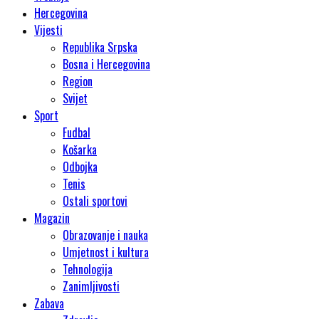
Hercegovina
Vijesti
Republika Srpska
Bosna i Hercegovina
Region
Svijet
Sport
Fudbal
Košarka
Odbojka
Tenis
Ostali sportovi
Magazin
Obrazovanje i nauka
Umjetnost i kultura
Tehnologija
Zanimljivosti
Zabava