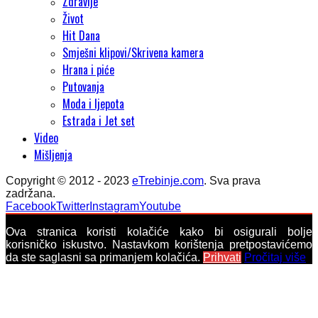
Zdravlje
Život
Hit Dana
Smješni klipovi/Skrivena kamera
Hrana i piće
Putovanja
Moda i ljepota
Estrada i Jet set
Video
Mišljenja
Copyright © 2012 - 2023
eTrebinje.com
. Sva prava
zadržana.
Facebook
Twitter
Instagram
Youtube
Ova stranica koristi kolačiće kako bi osigurali bolje
korisničko iskustvo. Nastavkom korištenja pretpostavićemo
da ste saglasni sa primanjem kolačića.
Prihvati
Pročitaj više