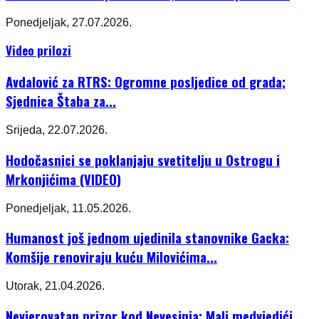
Ponedjeljak, 27.07.2026.
Video prilozi
Avdalović za RTRS: Ogromne posljedice od grada;
Sjednica Štaba za...
Srijeda, 22.07.2026.
Hodočasnici se poklanjaju svetitelju u Ostrogu i
Mrkonjićima (VIDEO)
Ponedjeljak, 11.05.2026.
Humanost još jednom ujedinila stanovnike Gacka:
Komšije renoviraju kuću Milovićima...
Utorak, 21.04.2026.
Nevjerovatan prizor kod Nevesinja: Mali medvjedići