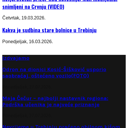
snimljeni na Crvnju (VIDEO)
Četvrtak, 19.03.2026.
Kakva je sudbina stare bolnice u Trebinju
Ponedjeljak, 16.03.2026.
Izdvajamo
Odron na dionici Kosić-Šišković usporio
saobraćaj, oštećeno vozilo(FOTO)
Ponedjeljak, 27.07.2026.
Maja Čečur – najbolji nastavnik regiona:
Podrška učenika je najveće priznanje
Ponedjeljak, 27.07.2026.
Nevrijeme u Trebinju praćeno obilnom kišom