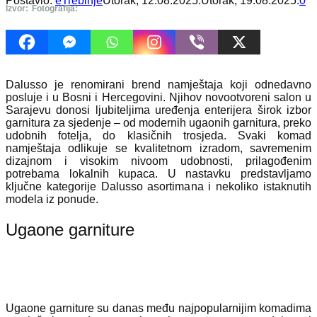
Postavio:
eTrebinje
Utorak, 12.08.2025.
Utorak, 19.08.2025.
0
Izvor:
Fotografija:
Dalusso je renomirani brend namještaja koji odnedavno
posluje i u Bosni i Hercegovini. Njihov novootvoreni salon u
Sarajevu donosi ljubiteljima uređenja enterijera širok izbor
garnitura za sjedenje – od modernih ugaonih garnitura, preko
udobnih fotelja, do klasičnih trosjeda. Svaki komad
namještaja odlikuje se kvalitetnom izradom, savremenim
dizajnom i visokim nivoom udobnosti, prilagođenim
potrebama lokalnih kupaca. U nastavku predstavljamo
ključne kategorije Dalusso asortimana i nekoliko istaknutih
modela iz ponude.
Ugaone garniture
Ugaone garniture su danas među najpopularnijim komadima