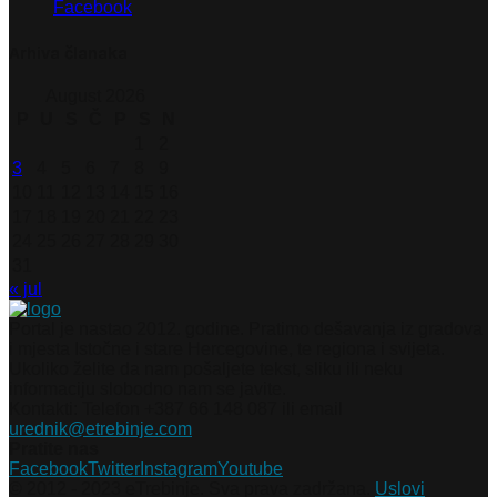
Facebook
Arhiva članaka
August 2026
P
U
S
Č
P
S
N
1
2
3
4
5
6
7
8
9
10
11
12
13
14
15
16
17
18
19
20
21
22
23
24
25
26
27
28
29
30
31
« jul
Portal je nastao 2012. godine. Pratimo dešavanja iz gradova
i mjesta Istočne i stare Hercegovine, te regiona i svijeta.
Ukoliko želite da nam pošaljete tekst, sliku ili neku
informaciju slobodno nam se javite.
Kontakti: Telefon +387 66 148 087 ili email
urednik@etrebinje.com
Pratite nas
Facebook
Twitter
Instagram
Youtube
© 2012 - 2023 eTrebinje. Sva prava zadržana.
Uslovi