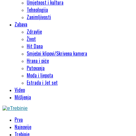
Umjetnost i kultura
Tehnologija
Zanimljivosti
Zabava
Zdravlje
Život
Hit Dana
Smješni klipovi/Skrivena kamera
Hrana i piće
Putovanja
Moda i ljepota
Estrada i Jet set
Video
Mišljenja
Prva
Najnovije
Trebinje