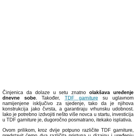
Činjenica da dolaze u setu znatno
olakšava uređenje
dnevne sobe
. Također,
TDF garniture
su uglavnom
namijenjene isključivo za sjedenje, tako da je njihova
konstrukcija jako čvrsta, a garantiraju vrhunsku udobnost.
Iako je potrebno izdvojiti nešto više novca u startu, investicija
u TDF garniture je, dugoročno posmatrano, itekako isplativa.
Ovom prilikom, kroz dvije potpuno različite TDF garniture,
predstavit ćemo dva različita pristupa u dizajnu i uređenju