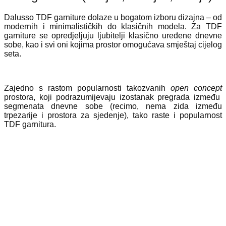
Dalusso TDF garniture dolaze u bogatom izboru dizajna – od
modernih i minimalističkih do klasičnih modela. Za TDF
garniture se opredjeljuju ljubitelji klasično uređene dnevne
sobe, kao i svi oni kojima prostor omogućava smještaj cijelog
seta.
Zajedno s rastom popularnosti takozvanih
open concept
prostora, koji podrazumijevaju izostanak pregrada između
segmenata dnevne sobe (recimo, nema zida između
trpezarije i prostora za sjedenje), tako raste i popularnost
TDF garnitura.