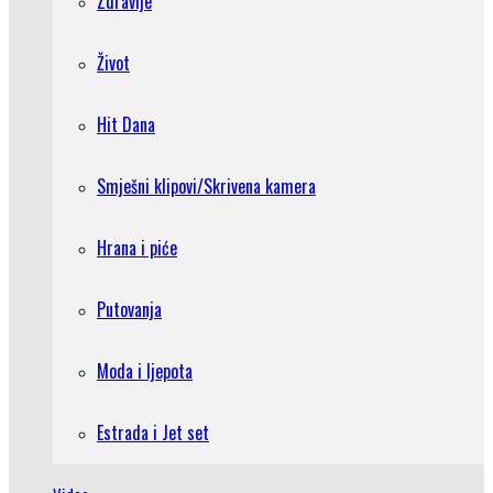
Zdravlje
Život
Hit Dana
Smješni klipovi/Skrivena kamera
Hrana i piće
Putovanja
Moda i ljepota
Estrada i Jet set