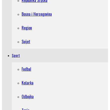
Republika Srpska
Bosna i Hercegovina
Region
Svijet
Sport
Fudbal
Košarka
Odbojka