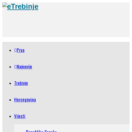
Prva
Najnovije
Trebinje
Hercegovina
Vijesti