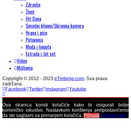
Zdravlje
Život
Hit Dana
Smješni klipovi/Skrivena kamera
Hrana i piće
Putovanja
Moda i ljepota
Estrada i Jet set
Video
Mišljenja
Copyright © 2012 - 2023
eTrebinje.com
. Sva prava
zadržana.
Facebook
Twitter
Instagram
Youtube
Ova stranica koristi kolačiće kako bi osigurali bolje
korisničko iskustvo. Nastavkom korištenja pretpostavićemo
da ste saglasni sa primanjem kolačića.
Prihvati
Pročitaj više