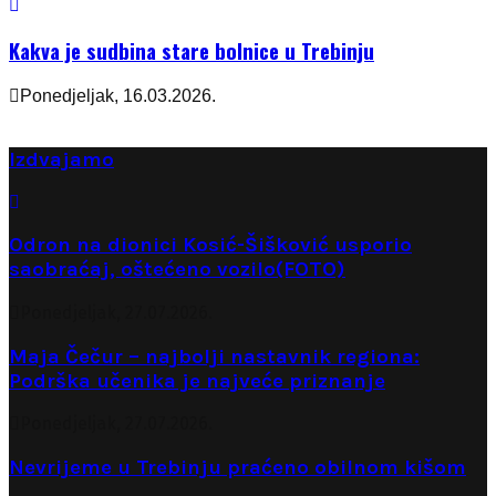
Kakva je sudbina stare bolnice u Trebinju
Ponedjeljak, 16.03.2026.
Izdvajamo
Odron na dionici Kosić-Šišković usporio
saobraćaj, oštećeno vozilo(FOTO)
Ponedjeljak, 27.07.2026.
Maja Čečur – najbolji nastavnik regiona:
Podrška učenika je najveće priznanje
Ponedjeljak, 27.07.2026.
Nevrijeme u Trebinju praćeno obilnom kišom