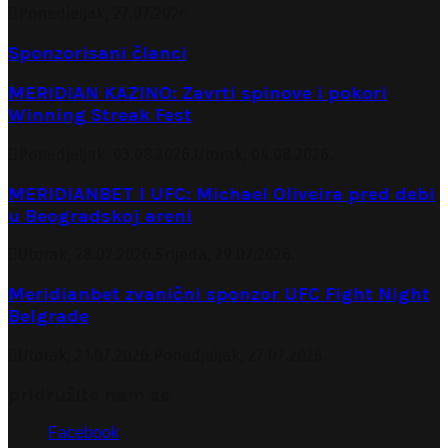
Ponedjeljak, 27.07.2026.
Sponzorisani članci
MERIDIAN KAZINO: Zavrti spinove i pokori
Winning Streak Fest
Ponedjeljak, 03.08.2026.
Utorak, 04.08.2026.
MERIDIANBET I UFC: Michael Oliveira pred debi
u Beogradskoj areni
Utorak, 28.07.2026.
Srijeda, 29.07.2026.
Meridianbet zvanični sponzor UFC Fight Night
Belgrade
Utorak, 21.07.2026.
Ponedjeljak, 27.07.2026.
pridružite nam se
Facebook