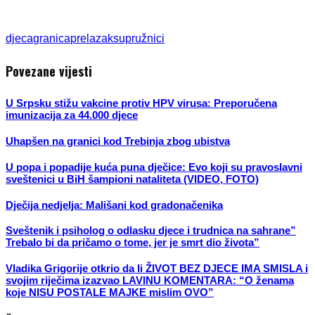
djeca
granica
prelazak
supružnici
Povezane vijesti
U Srpsku stižu vakcine protiv HPV virusa: Preporučena
imunizacija za 44.000 djece
Uhapšen na granici kod Trebinja zbog ubistva
U popa i popadije kuća puna dječice: Evo koji su pravoslavni
sveštenici u BiH šampioni nataliteta (VIDEO, FOTO)
Dječija nedjelja: Mališani kod gradonačenika
Sveštenik i psiholog o odlasku djece i trudnica na sahrane”
Trebalo bi da pričamo o tome, jer je smrt dio života”
Vladika Grigorije otkrio da li ŽIVOT BEZ DJECE IMA SMISLA i
svojim riječima izazvao LAVINU KOMENTARA: “O ženama
koje NISU POSTALE MAJKE mislim OVO”