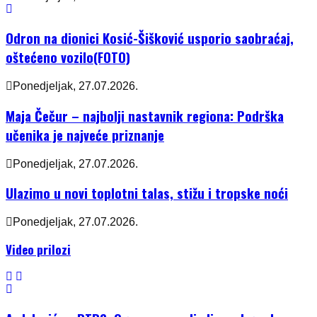
Odron na dionici Kosić-Šišković usporio saobraćaj,
oštećeno vozilo(FOTO)
Ponedjeljak, 27.07.2026.
Maja Čečur – najbolji nastavnik regiona: Podrška
učenika je najveće priznanje
Ponedjeljak, 27.07.2026.
Ulazimo u novi toplotni talas, stižu i tropske noći
Ponedjeljak, 27.07.2026.
Video prilozi