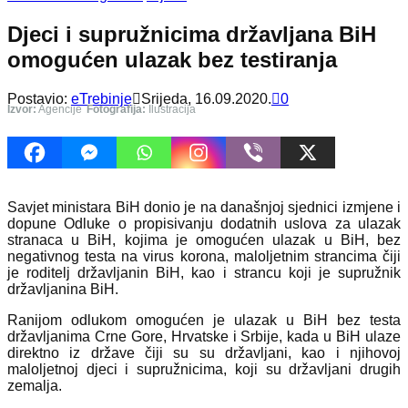
Djeci i supružnicima državljana BiH
omogućen ulazak bez testiranja
Postavio:
eTrebinje
Srijeda, 16.09.2020.
0
Izvor:
Agencije
Fotografija:
Ilustracija
Savjet ministara BiH donio je na današnjoj sjednici izmjene i
dopune Odluke o propisivanju dodatnih uslova za ulazak
stranaca u BiH, kojima je omogućen ulazak u BiH, bez
negativnog testa na virus korona, maloljetnim strancima čiji
je roditelj državljanin BiH, kao i strancu koji je supružnik
državljanina BiH.
Ranijom odlukom omogućen je ulazak u BiH bez testa
državljanima Crne Gore, Hrvatske i Srbije, kada u BiH ulaze
direktno iz države čiji su su državljani, kao i njihovoj
maloljetnoj djeci i supružnicima, koji su državljani drugih
zemalja.