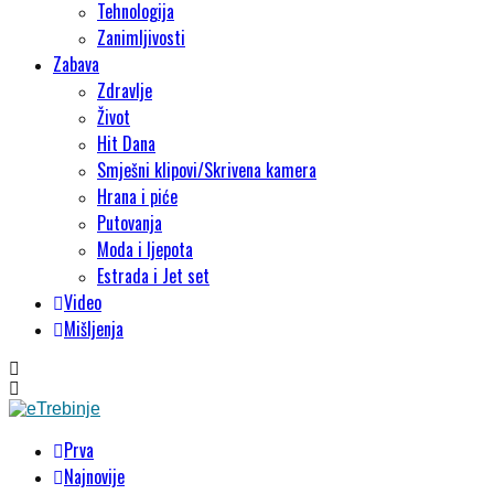
Tehnologija
Zanimljivosti
Zabava
Zdravlje
Život
Hit Dana
Smješni klipovi/Skrivena kamera
Hrana i piće
Putovanja
Moda i ljepota
Estrada i Jet set
Video
Mišljenja
Prva
Najnovije