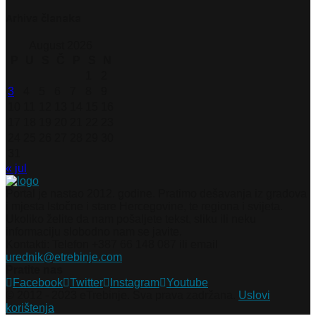
Arhiva članaka
August 2026
P
U
S
Č
P
S
N
1
2
3
4
5
6
7
8
9
10
11
12
13
14
15
16
17
18
19
20
21
22
23
24
25
26
27
28
29
30
31
« jul
Portal je nastao 2012. godine. Pratimo dešavanja iz gradova
i mjesta Istočne i stare Hercegovine, te regiona i svijeta.
Ukoliko želite da nam pošaljete tekst, sliku ili neku
informaciju slobodno nam se javite.
Kontakti: Telefon +387 66 148 087 ili email
urednik@etrebinje.com
Pratite nas
Facebook
Twitter
Instagram
Youtube
© 2012 - 2023 eTrebinje. Sva prava zadržana.
Uslovi
korištenja