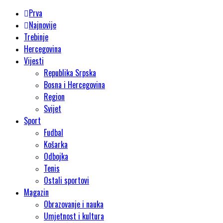
Prva
Najnovije
Trebinje
Hercegovina
Vijesti
Republika Srpska
Bosna i Hercegovina
Region
Svijet
Sport
Fudbal
Košarka
Odbojka
Tenis
Ostali sportovi
Magazin
Obrazovanje i nauka
Umjetnost i kultura