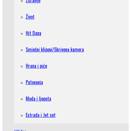
Zdravlje
Život
Hit Dana
Smješni klipovi/Skrivena kamera
Hrana i piće
Putovanja
Moda i ljepota
Estrada i Jet set