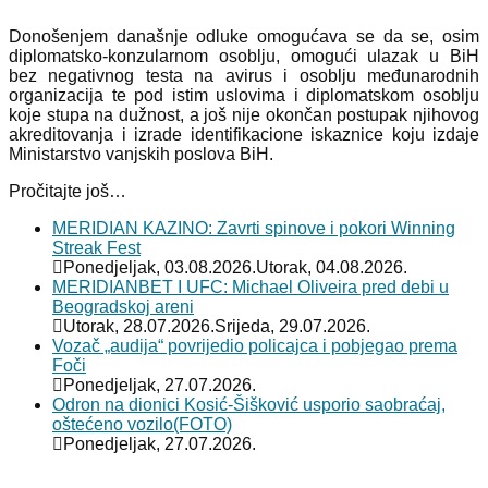
Donošenjem današnje odluke omogućava se da se, osim
diplomatsko-konzularnom osoblju, omogući ulazak u BiH
bez negativnog testa na avirus i osoblju međunarodnih
organizacija te pod istim uslovima i diplomatskom osoblju
koje stupa na dužnost, a još nije okončan postupak njihovog
akreditovanja i izrade identifikacione iskaznice koju izdaje
Ministarstvo vanjskih poslova BiH.
Pročitajte još…
MERIDIAN KAZINO: Zavrti spinove i pokori Winning
Streak Fest
Ponedjeljak, 03.08.2026.
Utorak, 04.08.2026.
MERIDIANBET I UFC: Michael Oliveira pred debi u
Beogradskoj areni
Utorak, 28.07.2026.
Srijeda, 29.07.2026.
Vozač „audija“ povrijedio policajca i pobjegao prema
Foči
Ponedjeljak, 27.07.2026.
Odron na dionici Kosić-Šišković usporio saobraćaj,
oštećeno vozilo(FOTO)
Ponedjeljak, 27.07.2026.