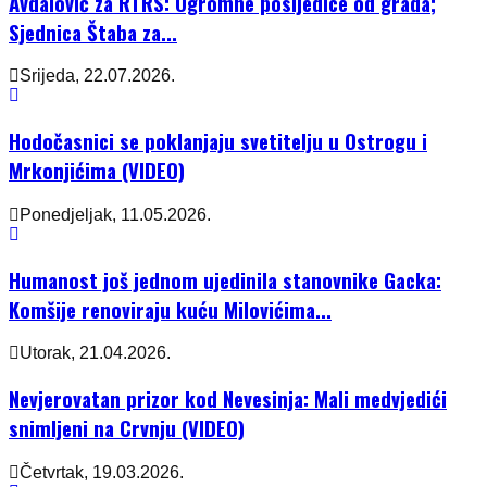
Avdalović za RTRS: Ogromne posljedice od grada;
Sjednica Štaba za...
Srijeda, 22.07.2026.
Hodočasnici se poklanjaju svetitelju u Ostrogu i
Mrkonjićima (VIDEO)
Ponedjeljak, 11.05.2026.
Humanost još jednom ujedinila stanovnike Gacka:
Komšije renoviraju kuću Milovićima...
Utorak, 21.04.2026.
Nevjerovatan prizor kod Nevesinja: Mali medvjedići
snimljeni na Crvnju (VIDEO)
Četvrtak, 19.03.2026.