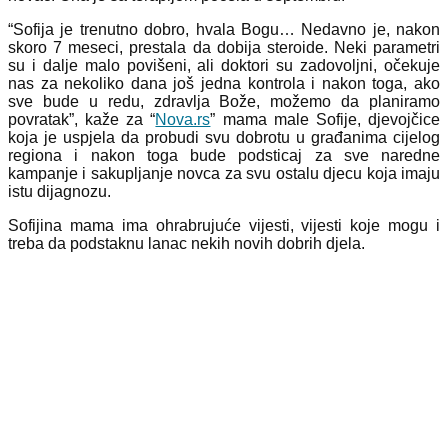
“Sofija je trenutno dobro, hvala Bogu… Nedavno je, nakon
skoro 7 meseci, prestala da dobija steroide. Neki parametri
su i dalje malo povišeni, ali doktori su zadovoljni, očekuje
nas za nekoliko dana još jedna kontrola i nakon toga, ako
sve bude u redu, zdravlja Bože, možemo da planiramo
povratak”, kaže za “
Nova.rs
” mama male Sofije, djevojčice
koja je uspjela da probudi svu dobrotu u građanima cijelog
regiona i nakon toga bude podsticaj za sve naredne
kampanje i sakupljanje novca za svu ostalu djecu koja imaju
istu dijagnozu.
Sofijina mama ima ohrabrujuće vijesti, vijesti koje mogu i
treba da podstaknu lanac nekih novih dobrih djela.