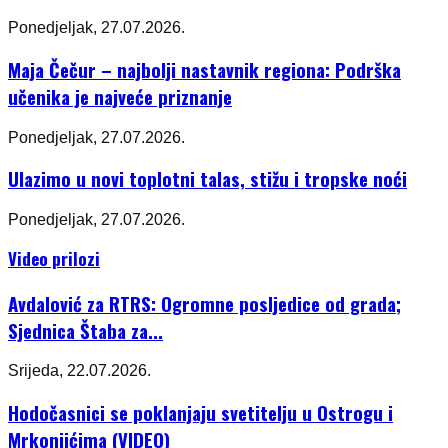
Ponedjeljak, 27.07.2026.
Maja Čečur – najbolji nastavnik regiona: Podrška
učenika je najveće priznanje
Ponedjeljak, 27.07.2026.
Ulazimo u novi toplotni talas, stižu i tropske noći
Ponedjeljak, 27.07.2026.
Video prilozi
Avdalović za RTRS: Ogromne posljedice od grada;
Sjednica Štaba za...
Srijeda, 22.07.2026.
Hodočasnici se poklanjaju svetitelju u Ostrogu i
Mrkonjićima (VIDEO)