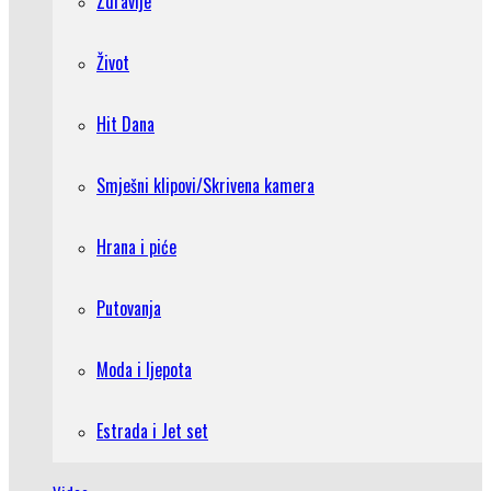
Zdravlje
Život
Hit Dana
Smješni klipovi/Skrivena kamera
Hrana i piće
Putovanja
Moda i ljepota
Estrada i Jet set