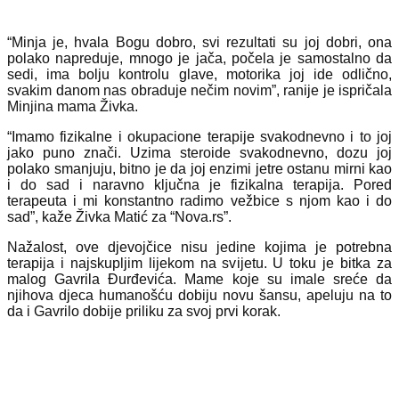
“Minja je, hvala Bogu dobro, svi rezultati su joj dobri, ona
polako napreduje, mnogo je jača, počela je samostalno da
sedi, ima bolju kontrolu glave, motorika joj ide odlično,
svakim danom nas obraduje nečim novim”, ranije je ispričala
Minjina mama Živka.
“Imamo fizikalne i okupacione terapije svakodnevno i to joj
jako puno znači. Uzima steroide svakodnevno, dozu joj
polako smanjuju, bitno je da joj enzimi jetre ostanu mirni kao
i do sad i naravno ključna je fizikalna terapija. Pored
terapeuta i mi konstantno radimo vežbice s njom kao i do
sad”, kaže Živka Matić za “Nova.rs”.
Nažalost, ove djevojčice nisu jedine kojima je potrebna
terapija i najskupljim lijekom na svijetu. U toku je bitka za
malog Gavrila Đurđevića. Mame koje su imale sreće da
njihova djeca humanošću dobiju novu šansu, apeluju na to
da i Gavrilo dobije priliku za svoj prvi korak.