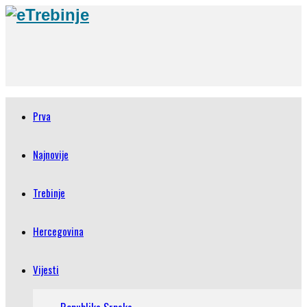
Prva
Najnovije
Trebinje
Hercegovina
Vijesti