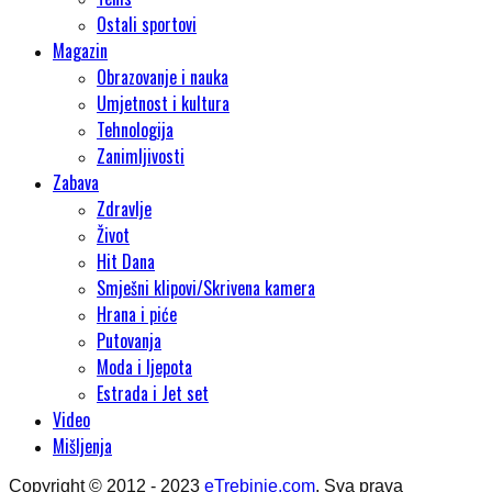
Ostali sportovi
Magazin
Obrazovanje i nauka
Umjetnost i kultura
Tehnologija
Zanimljivosti
Zabava
Zdravlje
Život
Hit Dana
Smješni klipovi/Skrivena kamera
Hrana i piće
Putovanja
Moda i ljepota
Estrada i Jet set
Video
Mišljenja
Copyright © 2012 - 2023
eTrebinje.com
. Sva prava