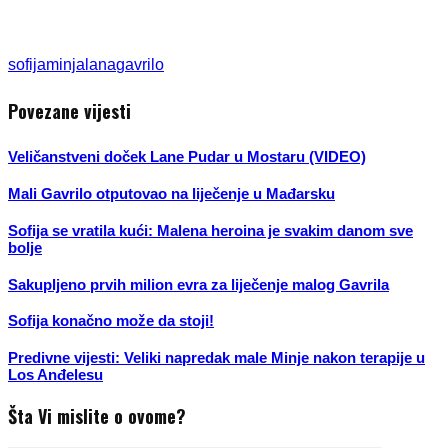
sofija
minja
lana
gavrilo
Povezane vijesti
Veličanstveni doček Lane Pudar u Mostaru (VIDEO)
Mali Gavrilo otputovao na liječenje u Mađarsku
Sofija se vratila kući: Malena heroina je svakim danom sve
bolje
Sakupljeno prvih milion evra za liječenje malog Gavrila
Sofija konačno može da stoji!
Predivne vijesti: Veliki napredak male Minje nakon terapije u
Los Anđelesu
Šta Vi mislite o ovome?