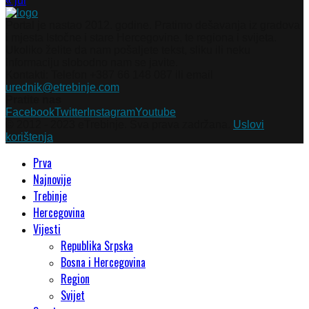
« jul
Portal je nastao 2012. godine. Pratimo dešavanja iz gradova
i mjesta Istočne i stare Hercegovine, te regiona i svijeta.
Ukoliko želite da nam pošaljete tekst, sliku ili neku
informaciju slobodno nam se javite.
Kontakti: Telefon +387 66 148 087 ili email
urednik@etrebinje.com
Pratite nas
Facebook
Twitter
Instagram
Youtube
© 2012 - 2023 eTrebinje. Sva prava zadržana.
Uslovi
korištenja
Prva
Najnovije
Trebinje
Hercegovina
Vijesti
Republika Srpska
Bosna i Hercegovina
Region
Svijet