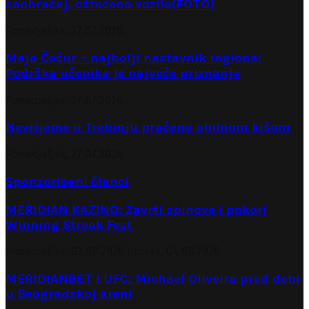
saobraćaj, oštećeno vozilo(FOTO)
Ponedjeljak, 27.07.2026.
Maja Čečur – najbolji nastavnik regiona:
Podrška učenika je najveće priznanje
Ponedjeljak, 27.07.2026.
Nevrijeme u Trebinju praćeno obilnom kišom
Ponedjeljak, 27.07.2026.
Sponzorisani članci
MERIDIAN KAZINO: Zavrti spinove i pokori
Winning Streak Fest
Ponedjeljak, 03.08.2026.
Utorak, 04.08.2026.
MERIDIANBET I UFC: Michael Oliveira pred debi
u Beogradskoj areni