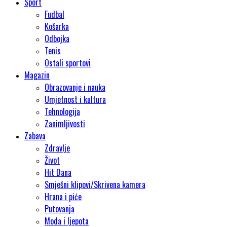
Sport
Fudbal
Košarka
Odbojka
Tenis
Ostali sportovi
Magazin
Obrazovanje i nauka
Umjetnost i kultura
Tehnologija
Zanimljivosti
Zabava
Zdravlje
Život
Hit Dana
Smješni klipovi/Skrivena kamera
Hrana i piće
Putovanja
Moda i ljepota