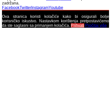
zadržana.
Facebook
Twitter
Instagram
Youtube
Ova stranica koristi kolačiće kako bi osigurali bolje
korisničko iskustvo. Nastavkom korištenja pretpostavićemo
da ste saglasni sa primanjem kolačića.
Prihvati
Pročitaj više