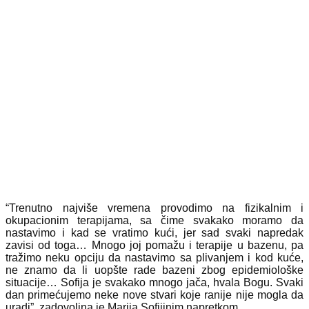
“Trenutno najviše vremena provodimo na fizikalnim i
okupacionim terapijama, sa čime svakako moramo da
nastavimo i kad se vratimo kući, jer sad svaki napredak
zavisi od toga… Mnogo joj pomažu i terapije u bazenu, pa
tražimo neku opciju da nastavimo sa plivanjem i kod kuće,
ne znamo da li uopšte rade bazeni zbog epidemiološke
situacije… Sofija je svakako mnogo jača, hvala Bogu. Svaki
dan primećujemo neke nove stvari koje ranije nije mogla da
uradi”, zadovoljna je Marija Sofijinim napretkom.