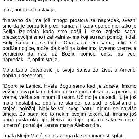
Ipak, borba se nastavlja.
“Naravno da ima još mnogo prostora za napredak, svesni
smo da je borba tek pred nama, ali kada uporedimo kako je
Sofija izgledala kada smo došli i kako izgleda sada,
prezadovoljni smo i zahvalni svima koji su nam pomogli i dali
Sofiji šansu da se bori… Ona sada sedi sama, rotira se,
podiže nogice, može da kleči na kolenima izvesno vreme, a
verujemo da nas, uz Božiju pomoć, čeka još veći
napredak…“, optimista je.
Mala Lana Jovanović je svoju šansu za život u Americi
dobila u decembru.
“Dobro je Lanica. Hvala Bogu samo kad je zdrava. Imamo
vežbice dva puta nedeljno preko zoom aplikacije, a preostalo
vreme, vežba sa mnom ili tatom. Učimo je da sedi, tu je još
malo nestabilna, dobila je stander pa sad je stavljamo u
stojeći položaj. Najviše voli svog batu i njemu se najviše
smeje. ️Za sada ide to nekim svojim tokom, ali imamo još
puno posla oko nje. Nema predaje, guramo kako znamo i
umemo”, poručuje Lanina mama Aleksandra.
I mala Minja Matić je dokaz toga da se humanost isplati.