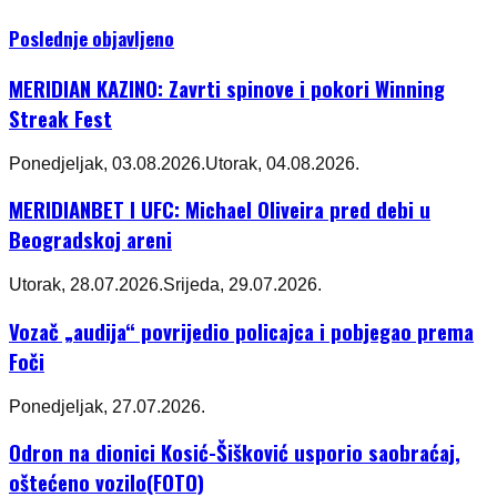
Poslednje objavljeno
MERIDIAN KAZINO: Zavrti spinove i pokori Winning
Streak Fest
Ponedjeljak, 03.08.2026.
Utorak, 04.08.2026.
MERIDIANBET I UFC: Michael Oliveira pred debi u
Beogradskoj areni
Utorak, 28.07.2026.
Srijeda, 29.07.2026.
Vozač „audija“ povrijedio policajca i pobjegao prema
Foči
Ponedjeljak, 27.07.2026.
Odron na dionici Kosić-Šišković usporio saobraćaj,
oštećeno vozilo(FOTO)