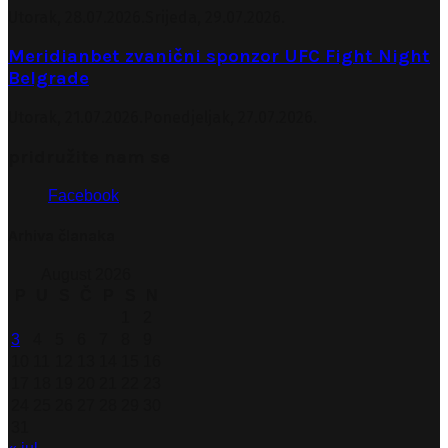
Utorak, 28.07.2026.
Srijeda, 29.07.2026.
Meridianbet zvanični sponzor UFC Fight Night
Belgrade
Utorak, 21.07.2026.
Ponedjeljak, 27.07.2026.
pridružite nam se
Facebook
Arhiva članaka
August 2026
P
U
S
Č
P
S
N
1
2
3
4
5
6
7
8
9
10
11
12
13
14
15
16
17
18
19
20
21
22
23
24
25
26
27
28
29
30
31