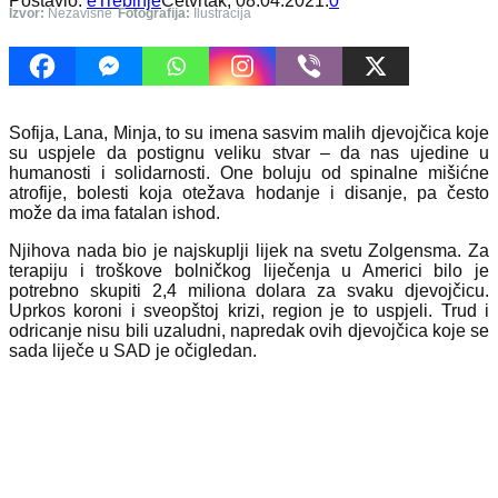
Postavio:
eTrebinje
Četvrtak, 08.04.2021.
0
Izvor:
Nezavisne
Fotografija:
Ilustracija
Sofija, Lana, Minja, to su imena sasvim malih djevojčica koje
su uspjele da postignu veliku stvar – da nas ujedine u
humanosti i solidarnosti. One boluju od spinalne mišićne
atrofije, bolesti koja otežava hodanje i disanje, pa često
može da ima fatalan ishod.
Njihova nada bio je najskuplji lijek na svetu Zolgensma. Za
terapiju i troškove bolničkog liječenja u Americi bilo je
potrebno skupiti 2,4 miliona dolara za svaku djevojčicu.
Uprkos koroni i sveopštoj krizi, region je to uspjeli. Trud i
odricanje nisu bili uzaludni, napredak ovih djevojčica koje se
sada liječe u SAD je očigledan.