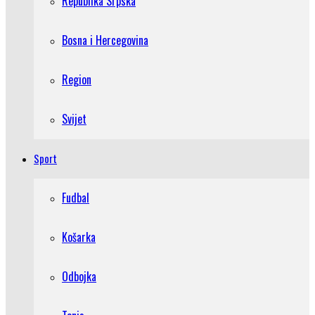
Republika Srpska
Bosna i Hercegovina
Region
Svijet
Sport
Fudbal
Košarka
Odbojka