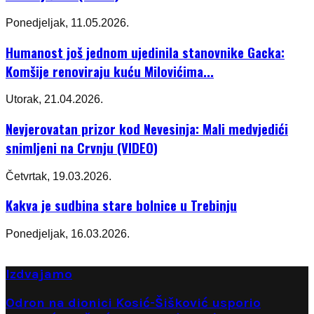
Ponedjeljak, 11.05.2026.
Humanost još jednom ujedinila stanovnike Gacka:
Komšije renoviraju kuću Milovićima...
Utorak, 21.04.2026.
Nevjerovatan prizor kod Nevesinja: Mali medvjedići
snimljeni na Crvnju (VIDEO)
Četvrtak, 19.03.2026.
Kakva je sudbina stare bolnice u Trebinju
Ponedjeljak, 16.03.2026.
Izdvajamo
Odron na dionici Kosić-Šišković usporio