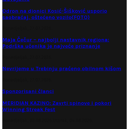
Odron na dionici Kosić-Šišković usporio
saobraćaj, oštećeno vozilo(FOTO)
Ponedjeljak, 27.07.2026.
Maja Čečur – najbolji nastavnik regiona:
Podrška učenika je najveće priznanje
Ponedjeljak, 27.07.2026.
Nevrijeme u Trebinju praćeno obilnom kišom
Ponedjeljak, 27.07.2026.
Sponzorisani članci
MERIDIAN KAZINO: Zavrti spinove i pokori
Winning Streak Fest
Ponedjeljak, 03.08.2026.
Utorak, 04.08.2026.