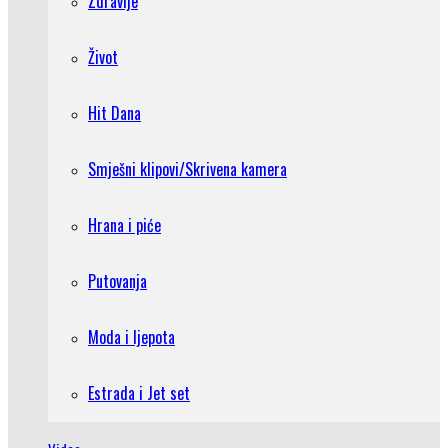
Zdravlje
Život
Hit Dana
Smješni klipovi/Skrivena kamera
Hrana i piće
Putovanja
Moda i ljepota
Estrada i Jet set