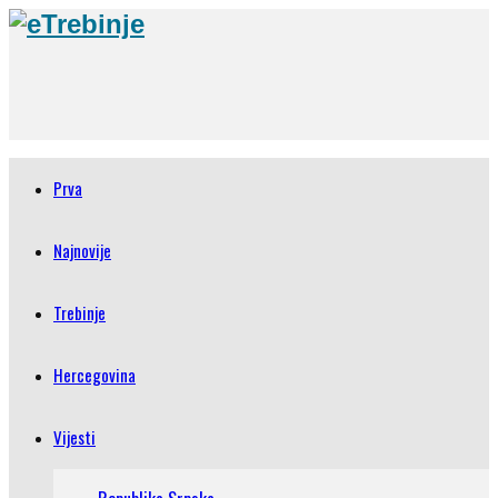
Prva
Najnovije
Trebinje
Hercegovina
Vijesti