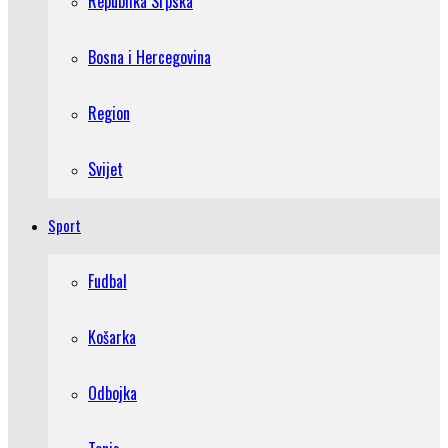
Republika Srpska
Bosna i Hercegovina
Region
Svijet
Sport
Fudbal
Košarka
Odbojka