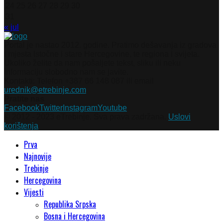
24
25
26
27
28
29
30
31
« jul
Portal je nastao 2012. godine. Pratimo dešavanja iz gradova
i mjesta Istočne i stare Hercegovine, te regiona i svijeta.
Ukoliko želite da nam pošaljete tekst, sliku ili neku
informaciju slobodno nam se javite.
Kontakti: Telefon +387 66 148 087 ili email
urednik@etrebinje.com
Pratite nas
Facebook
Twitter
Instagram
Youtube
© 2012 - 2023 eTrebinje. Sva prava zadržana.
Uslovi
korištenja
Prva
Najnovije
Trebinje
Hercegovina
Vijesti
Republika Srpska
Bosna i Hercegovina