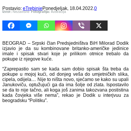
Postavio:
eTrebinje
Ponedjeljak, 18.04.2022.
0
Izvor:
Nezavisne
Fotografija:
Ilustracija
BEOGRAD – Srpski član Predsjedništva BiH Milorad Dodik
izjavio je da su kombinovane britanko-američke jedinice
imale i spisak stvari koje je prilikom otmice trebalo da
pokupe iz njegove kuće.
“Zaprepastio sam se kada sam dobio spisak šta treba da
pokupe u mojoj kući, od donjeg veša do umjetničkih slika,
cipela, odijela… Nije to ništa novo, sjećamo se kako su upali
Janukoviču, optužujući ga da ima šolje od zlata. Ispostavilo
se da to nije tačno, ali koga još zanima takozvana postistina
kada čovjeka više nema”, rekao je Dodik u interjvuu za
beogradsku “Politiku”.