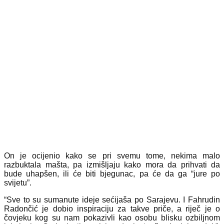
On je ocijenio kako se pri svemu tome, nekima malo
razbuktala mašta, pa izmišljaju kako mora da prihvati da
bude uhapšen, ili će biti bjegunac, pa će da ga “jure po
svijetu”.
“Sve to su sumanute ideje sećijaša po Sarajevu. I Fahrudin
Radončić je dobio inspiraciju za takve priče, a riječ je o
čovjeku kog su nam pokazivli kao osobu blisku ozbiljnom