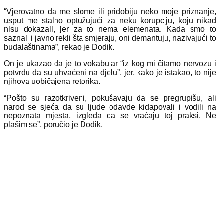
“Vjerovatno da me slome ili pridobiju neko moje priznanje,
usput me stalno optužujući za neku korupciju, koju nikad
nisu dokazali, jer za to nema elemenata. Kada smo to
saznali i javno rekli šta smjeraju, oni demantuju, nazivajući to
budalaštinama”, rekao je Dodik.
On je ukazao da je to vokabular “iz kog mi čitamo nervozu i
potvrdu da su uhvaćeni na djelu”, jer, kako je istakao, to nije
njihova uobičajena retorika.
“Pošto su razotkriveni, pokušavaju da se pregrupišu, ali
narod se sjeća da su ljude odavde kidapovali i vodili na
nepoznata mjesta, izgleda da se vraćaju toj praksi. Ne
plašim se”, poručio je Dodik.