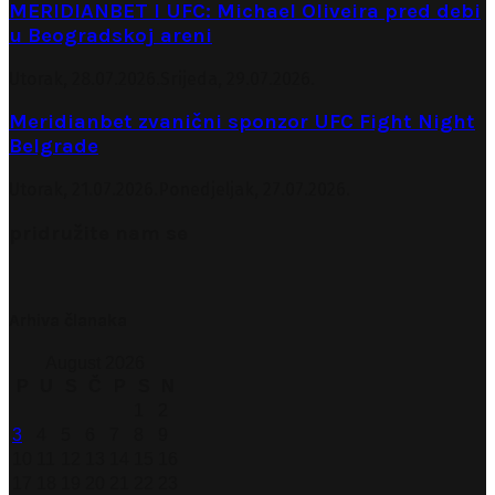
MERIDIANBET I UFC: Michael Oliveira pred debi
u Beogradskoj areni
Utorak, 28.07.2026.
Srijeda, 29.07.2026.
Meridianbet zvanični sponzor UFC Fight Night
Belgrade
Utorak, 21.07.2026.
Ponedjeljak, 27.07.2026.
pridružite nam se
Arhiva članaka
August 2026
P
U
S
Č
P
S
N
1
2
3
4
5
6
7
8
9
10
11
12
13
14
15
16
17
18
19
20
21
22
23