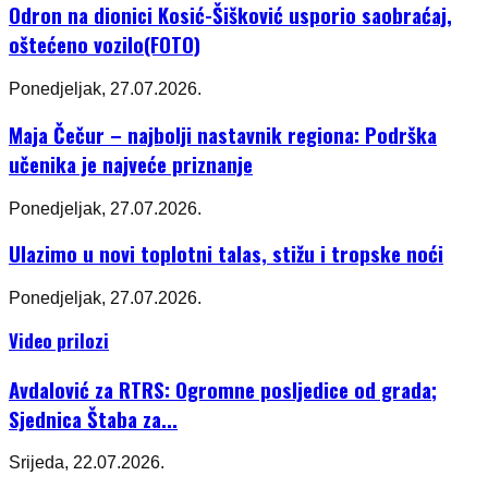
Odron na dionici Kosić-Šišković usporio saobraćaj,
oštećeno vozilo(FOTO)
Ponedjeljak, 27.07.2026.
Maja Čečur – najbolji nastavnik regiona: Podrška
učenika je najveće priznanje
Ponedjeljak, 27.07.2026.
Ulazimo u novi toplotni talas, stižu i tropske noći
Ponedjeljak, 27.07.2026.
Video prilozi
Avdalović za RTRS: Ogromne posljedice od grada;
Sjednica Štaba za...
Srijeda, 22.07.2026.