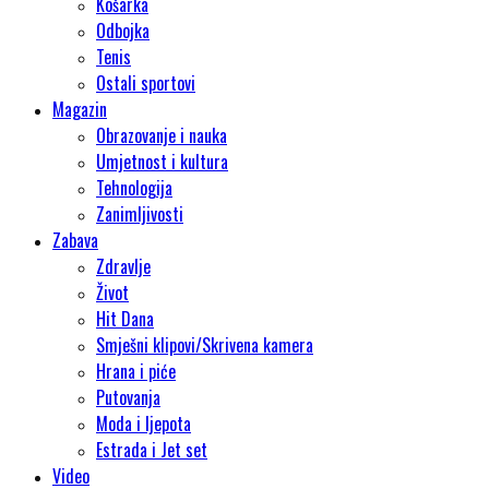
Košarka
Odbojka
Tenis
Ostali sportovi
Magazin
Obrazovanje i nauka
Umjetnost i kultura
Tehnologija
Zanimljivosti
Zabava
Zdravlje
Život
Hit Dana
Smješni klipovi/Skrivena kamera
Hrana i piće
Putovanja
Moda i ljepota
Estrada i Jet set
Video