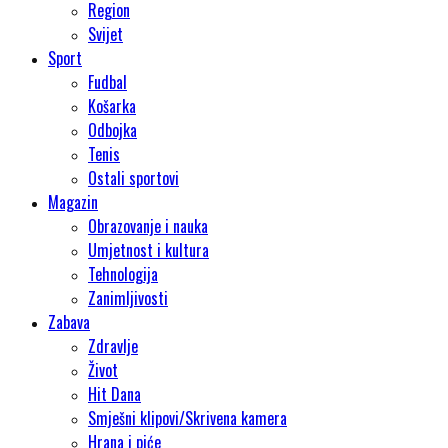
Region
Svijet
Sport
Fudbal
Košarka
Odbojka
Tenis
Ostali sportovi
Magazin
Obrazovanje i nauka
Umjetnost i kultura
Tehnologija
Zanimljivosti
Zabava
Zdravlje
Život
Hit Dana
Smješni klipovi/Skrivena kamera
Hrana i piće