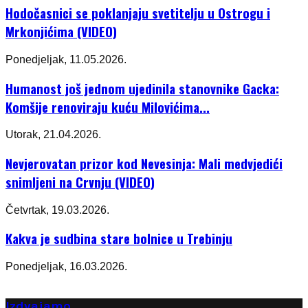
Hodočasnici se poklanjaju svetitelju u Ostrogu i
Mrkonjićima (VIDEO)
Ponedjeljak, 11.05.2026.
Humanost još jednom ujedinila stanovnike Gacka:
Komšije renoviraju kuću Milovićima...
Utorak, 21.04.2026.
Nevjerovatan prizor kod Nevesinja: Mali medvjedići
snimljeni na Crvnju (VIDEO)
Četvrtak, 19.03.2026.
Kakva je sudbina stare bolnice u Trebinju
Ponedjeljak, 16.03.2026.
Izdvajamo