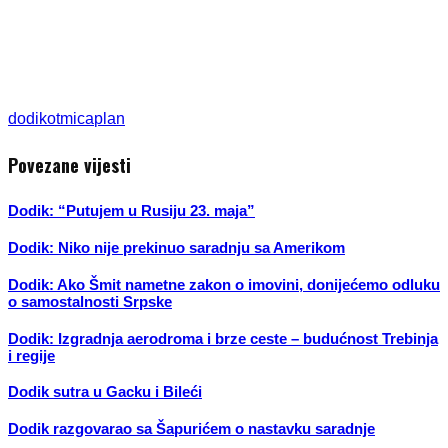
dodik
otmica
plan
Povezane vijesti
Dodik: “Putujem u Rusiju 23. maja”
Dodik: Niko nije prekinuo saradnju sa Amerikom
Dodik: Ako Šmit nametne zakon o imovini, donijećemo odluku
o samostalnosti Srpske
Dodik: Izgradnja aerodroma i brze ceste – budućnost Trebinja
i regije
Dodik sutra u Gacku i Bileći
Dodik razgovarao sa Šapurićem o nastavku saradnje