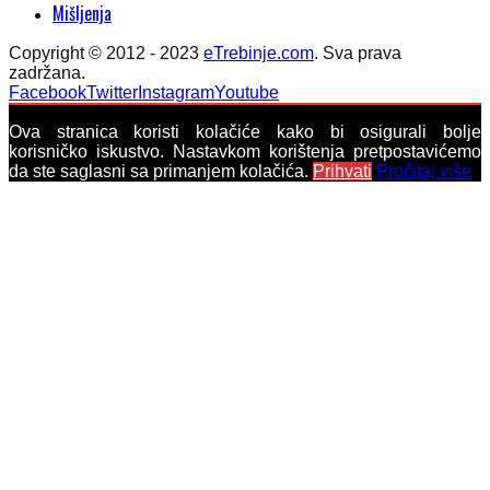
Mišljenja
Copyright © 2012 - 2023
eTrebinje.com
. Sva prava
zadržana.
Facebook
Twitter
Instagram
Youtube
Ova stranica koristi kolačiće kako bi osigurali bolje
korisničko iskustvo. Nastavkom korištenja pretpostavićemo
da ste saglasni sa primanjem kolačića.
Prihvati
Pročitaj više