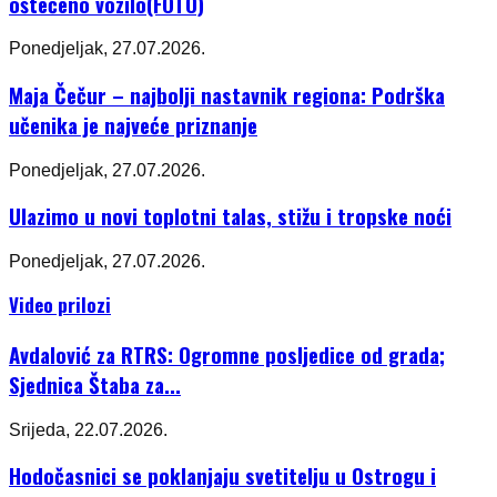
oštećeno vozilo(FOTO)
Ponedjeljak, 27.07.2026.
Maja Čečur – najbolji nastavnik regiona: Podrška
učenika je najveće priznanje
Ponedjeljak, 27.07.2026.
Ulazimo u novi toplotni talas, stižu i tropske noći
Ponedjeljak, 27.07.2026.
Video prilozi
Avdalović za RTRS: Ogromne posljedice od grada;
Sjednica Štaba za...
Srijeda, 22.07.2026.
Hodočasnici se poklanjaju svetitelju u Ostrogu i