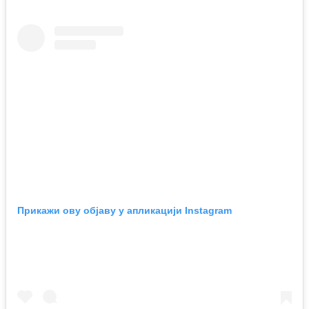
Прикажи ову објаву у апликацији Instagram