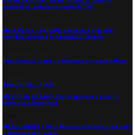
saobraćaj, oštećeno vozilo(FOTO)
Ponedjeljak, 27.07.2026.
Maja Čečur – najbolji nastavnik regiona:
Podrška učenika je najveće priznanje
Ponedjeljak, 27.07.2026.
Nevrijeme u Trebinju praćeno obilnom kišom
Ponedjeljak, 27.07.2026.
Sponzorisani članci
MERIDIAN KAZINO: Zavrti spinove i pokori
Winning Streak Fest
Ponedjeljak, 03.08.2026.
Utorak, 04.08.2026.
MERIDIANBET I UFC: Michael Oliveira pred debi
u Beogradskoj areni