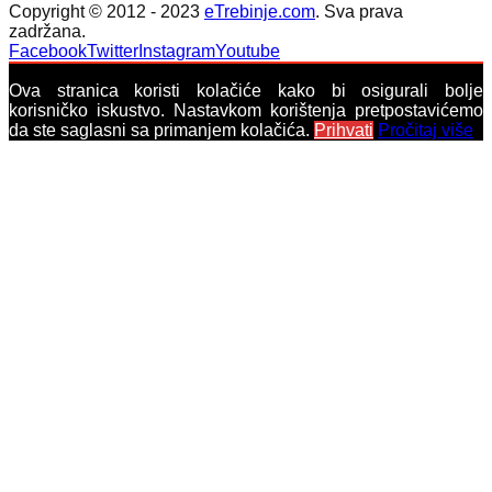
Copyright © 2012 - 2023
eTrebinje.com
. Sva prava
zadržana.
Facebook
Twitter
Instagram
Youtube
Ova stranica koristi kolačiće kako bi osigurali bolje
korisničko iskustvo. Nastavkom korištenja pretpostavićemo
da ste saglasni sa primanjem kolačića.
Prihvati
Pročitaj više