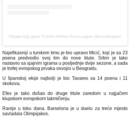
Објава коју дели Turkish Airlines EuroLeague (@euroleague)
Najefikasniji u turskom timu je bio upravo Micić, koji je sa 23
poena predvodio svoj tim do nove titule. Srbin je tako
nastavio sa sjajnim igrama u posljednje dvije sezone, a sada
je trofej evropskog prvaka osvojio u Beogradu.
U španskoj ekipi najbolji je bio Tavares sa 14 poena i 11
skokova.
Efes je tako došao do druge titule zaredom u najjačem
klupskom evropskom takmičenju.
Ranije u toku dana, Barselona je u duelu za treće mjesto
savladala Olimpijakos.