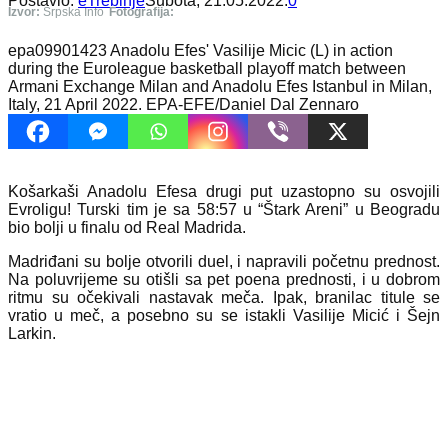
Postavio:
eTrebinje
Subota, 21.05.2022.
0
Izvor:
Srpska Info
Fotografija:
epa09901423 Anadolu Efes' Vasilije Micic (L) in action
during the Euroleague basketball playoff match between
Armani Exchange Milan and Anadolu Efes Istanbul in Milan,
Italy, 21 April 2022. EPA-EFE/Daniel Dal Zennaro
Košarkaši Anadolu Efesa drugi put uzastopno su osvojili
Evroligu! Turski tim je sa 58:57 u “Štark Areni” u Beogradu
bio bolji u finalu od Real Madrida.
Madriđani su bolje otvorili duel, i napravili početnu prednost.
Na poluvrijeme su otišli sa pet poena prednosti, i u dobrom
ritmu su očekivali nastavak meča. Ipak, branilac titule se
vratio u meč, a posebno su se istakli Vasilije Micić i Šejn
Larkin.