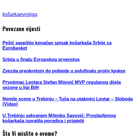
košarka
evroliga
Povezane vijesti
Pešić saopštio konačan spisak košarkaša Srbije za
Eurobasket
Srbija u finalu Evropskog prvenstva
Zvezda preokretom do pobjede u polufinalu protiv Igokee
Prvotimac Leotara Stefan Mijović MVP regulanog dijela
sezone u ligi BiH
Nemile scene u Trebinju – Tuča na utakmici Leotar – Sloboda
(Video)
U Trebinju sahranjen Milenko Savović: Proslavljenog
košarkaša ispratila porodica i prijatelji
Šta Vi mislite o ovome?