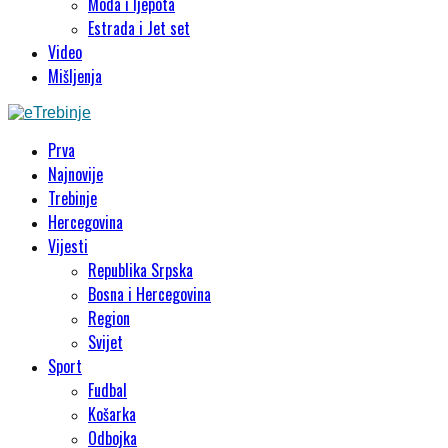
Moda i ljepota
Estrada i Jet set
Video
Mišljenja
Prva
Najnovije
Trebinje
Hercegovina
Vijesti
Republika Srpska
Bosna i Hercegovina
Region
Svijet
Sport
Fudbal
Košarka
Odbojka