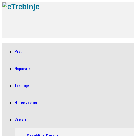
Prva
Najnovije
Trebinje
Hercegovina
Vijesti