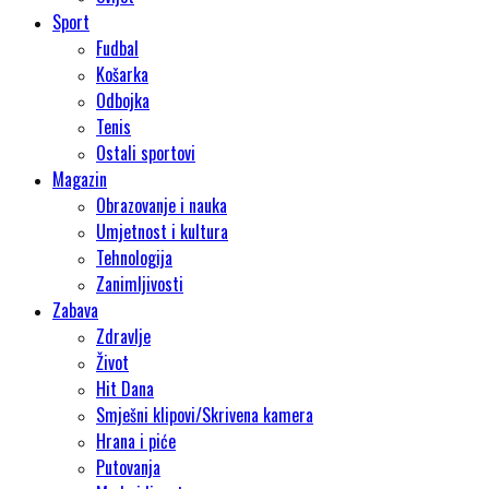
Sport
Fudbal
Košarka
Odbojka
Tenis
Ostali sportovi
Magazin
Obrazovanje i nauka
Umjetnost i kultura
Tehnologija
Zanimljivosti
Zabava
Zdravlje
Život
Hit Dana
Smješni klipovi/Skrivena kamera
Hrana i piće
Putovanja