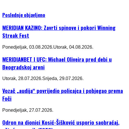
Poslednje objavljeno
MERIDIAN KAZINO: Zavrti spinove i pokori Winning
Streak Fest
Ponedjeljak, 03.08.2026.
Utorak, 04.08.2026.
MERIDIANBET I UFC: Michael Oliveira pred debi u
Beogradskoj areni
Utorak, 28.07.2026.
Srijeda, 29.07.2026.
Vozač „audija“ povrijedio policajca i pobjegao prema
Foči
Ponedjeljak, 27.07.2026.
Odron na dionici Kosić-Šišković usporio saobraćaj,