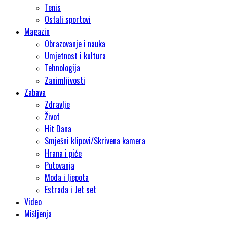
Tenis
Ostali sportovi
Magazin
Obrazovanje i nauka
Umjetnost i kultura
Tehnologija
Zanimljivosti
Zabava
Zdravlje
Život
Hit Dana
Smješni klipovi/Skrivena kamera
Hrana i piće
Putovanja
Moda i ljepota
Estrada i Jet set
Video
Mišljenja