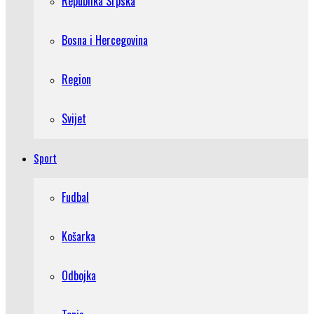
Republika Srpska
Bosna i Hercegovina
Region
Svijet
Sport
Fudbal
Košarka
Odbojka