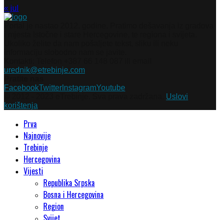
« jul
Portal je nastao 2012. godine. Pratimo dešavanja iz gradova
i mjesta Istočne i stare Hercegovine, te regiona i svijeta.
Ukoliko želite da nam pošaljete tekst, sliku ili neku
informaciju slobodno nam se javite.
Kontakti: Telefon +387 66 148 087 ili email
urednik@etrebinje.com
Pratite nas
Facebook
Twitter
Instagram
Youtube
© 2012 - 2023 eTrebinje. Sva prava zadržana.
Uslovi
korištenja
Prva
Najnovije
Trebinje
Hercegovina
Vijesti
Republika Srpska
Bosna i Hercegovina
Region
Svijet