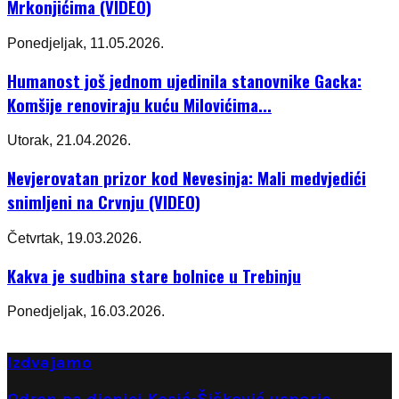
Mrkonjićima (VIDEO)
Ponedjeljak, 11.05.2026.
Humanost još jednom ujedinila stanovnike Gacka:
Komšije renoviraju kuću Milovićima...
Utorak, 21.04.2026.
Nevjerovatan prizor kod Nevesinja: Mali medvjedići
snimljeni na Crvnju (VIDEO)
Četvrtak, 19.03.2026.
Kakva je sudbina stare bolnice u Trebinju
Ponedjeljak, 16.03.2026.
Izdvajamo
Odron na dionici Kosić-Šišković usporio