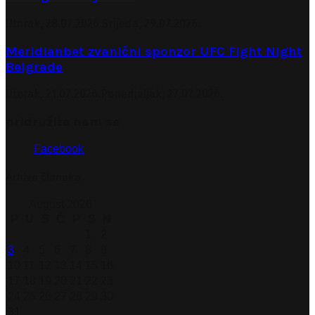
Utorak, 28.07.2026.
Srijeda, 29.07.2026.
Meridianbet zvanični sponzor UFC Fight Night
Belgrade
Utorak, 21.07.2026.
Ponedjeljak, 27.07.2026.
pridružite nam se
Facebook
Arhiva članaka
August 2026
P
U
S
Č
P
S
N
1
2
3
4
5
6
7
8
9
10
11
12
13
14
15
16
17
18
19
20
21
22
23
24
25
26
27
28
29
30
31