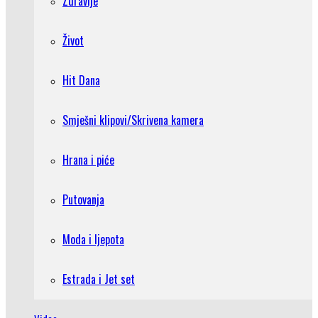
Zdravlje
Život
Hit Dana
Smješni klipovi/Skrivena kamera
Hrana i piće
Putovanja
Moda i ljepota
Estrada i Jet set