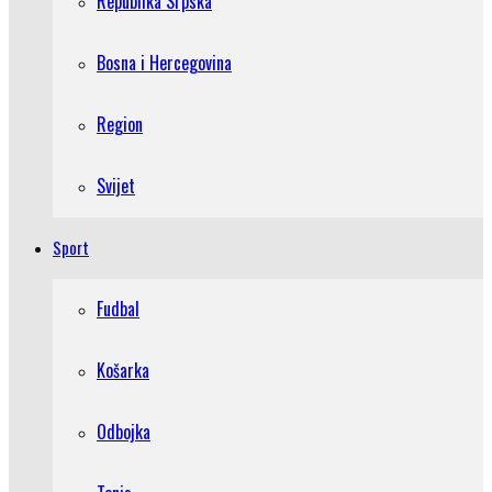
Republika Srpska
Bosna i Hercegovina
Region
Svijet
Sport
Fudbal
Košarka
Odbojka