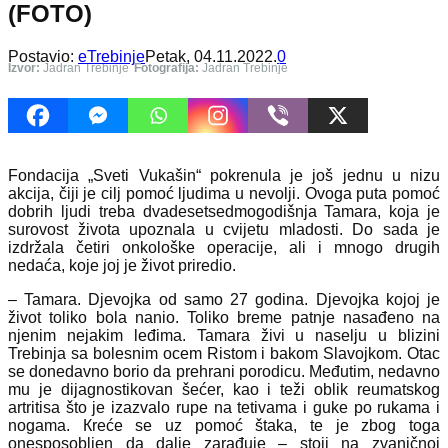
(FOTO)
Postavio:
eTrebinje
Petak, 04.11.2022.
0
Izvor:
Jadran Trebinje
Fotografija:
Jadran Trebinje
Fondacija „Sveti Vukašin“ pokrenula je još jednu u nizu
akcija, čiji je cilj pomoć ljudima u nevolji. Ovoga puta pomoć
dobrih ljudi treba dvadesetsedmogodišnja Tamara, koja je
surovost života upoznala u cvijetu mladosti. Do sada je
izdržala četiri onkološke operacije, ali i mnogo drugih
nedaća, koje joj je život priredio.
– Tamara. Djevojka od samo 27 godina. Djevojka kojoj je
život toliko bola nanio. Toliko breme patnje nasađeno na
njenim nejakim leđima. Tamara živi u naselju u blizini
Trebinja sa bolesnim ocem Ristom i bakom Slavojkom. Otac
se donedavno borio da prehrani porodicu. Međutim, nedavno
mu je dijagnostikovan šećer, kao i teži oblik reumatskog
artritisa što je izazvalo rupe na tetivama i guke po rukama i
nogama. Кreće se uz pomoć štaka, te je zbog toga
onesposobljen da dalje zarađuje – stoji na zvaničnoj