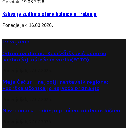
Četvrtak, 19.03.2026.
Kakva je sudbina stare bolnice u Trebinju
Ponedjeljak, 16.03.2026.
Izdvajamo
Odron na dionici Kosić-Šišković usporio
saobraćaj, oštećeno vozilo(FOTO)
Ponedjeljak, 27.07.2026.
Maja Čečur – najbolji nastavnik regiona:
Podrška učenika je najveće priznanje
Ponedjeljak, 27.07.2026.
Nevrijeme u Trebinju praćeno obilnom kišom
Ponedjeljak, 27.07.2026.