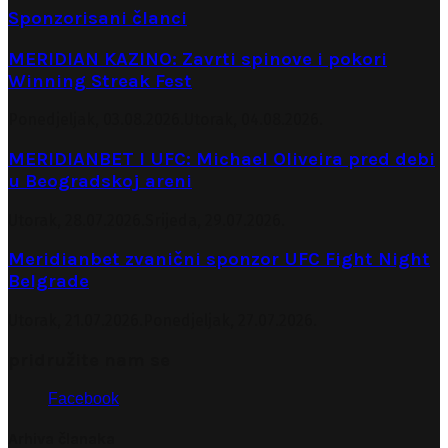
Sponzorisani članci
MERIDIAN KAZINO: Zavrti spinove i pokori
Winning Streak Fest
Ponedjeljak, 03.08.2026.
Utorak, 04.08.2026.
MERIDIANBET I UFC: Michael Oliveira pred debi
u Beogradskoj areni
Utorak, 28.07.2026.
Srijeda, 29.07.2026.
Meridianbet zvanični sponzor UFC Fight Night
Belgrade
Utorak, 21.07.2026.
Ponedjeljak, 27.07.2026.
pridružite nam se
Facebook
Arhiva članaka