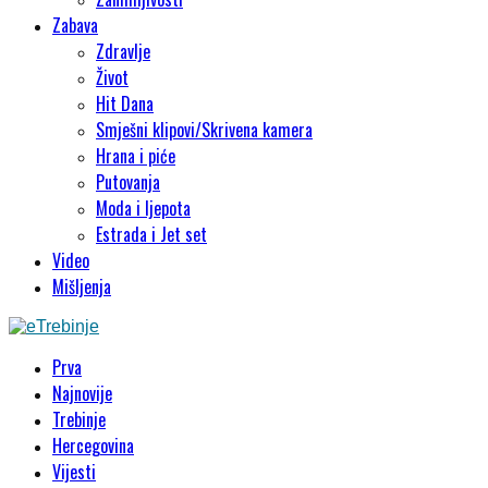
Zabava
Zdravlje
Život
Hit Dana
Smješni klipovi/Skrivena kamera
Hrana i piće
Putovanja
Moda i ljepota
Estrada i Jet set
Video
Mišljenja
Prva
Najnovije
Trebinje
Hercegovina
Vijesti