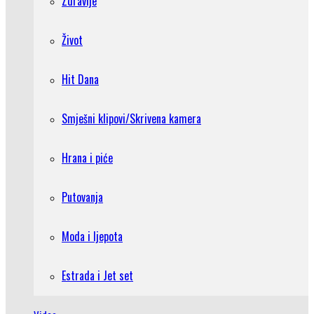
Zdravlje
Život
Hit Dana
Smješni klipovi/Skrivena kamera
Hrana i piće
Putovanja
Moda i ljepota
Estrada i Jet set