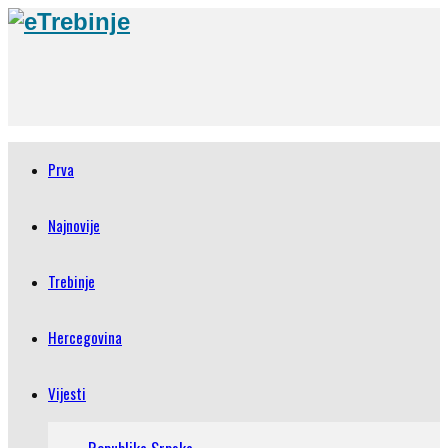
Prva
Najnovije
Trebinje
Hercegovina
Vijesti