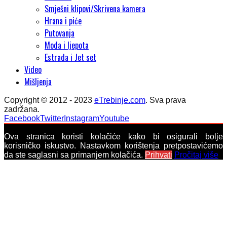
Smješni klipovi/Skrivena kamera
Hrana i piće
Putovanja
Moda i ljepota
Estrada i Jet set
Video
Mišljenja
Copyright © 2012 - 2023
eTrebinje.com
. Sva prava
zadržana.
Facebook
Twitter
Instagram
Youtube
Ova stranica koristi kolačiće kako bi osigurali bolje
korisničko iskustvo. Nastavkom korištenja pretpostavićemo
da ste saglasni sa primanjem kolačića.
Prihvati
Pročitaj više