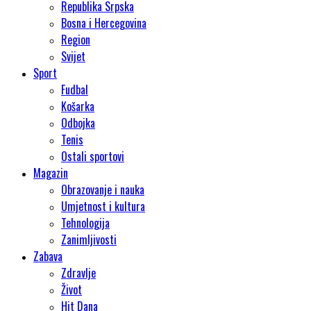
Republika Srpska
Bosna i Hercegovina
Region
Svijet
Sport
Fudbal
Košarka
Odbojka
Tenis
Ostali sportovi
Magazin
Obrazovanje i nauka
Umjetnost i kultura
Tehnologija
Zanimljivosti
Zabava
Zdravlje
Život
Hit Dana