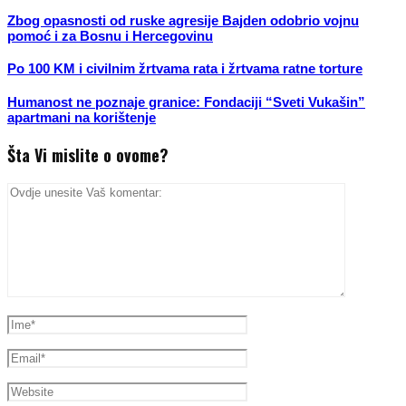
Zbog opasnosti od ruske agresije Bajden odobrio vojnu
pomoć i za Bosnu i Hercegovinu
Po 100 KM i civilnim žrtvama rata i žrtvama ratne torture
Humanost ne poznaje granice: Fondaciji “Sveti Vukašin”
apartmani na korištenje
Šta Vi mislite o ovome?