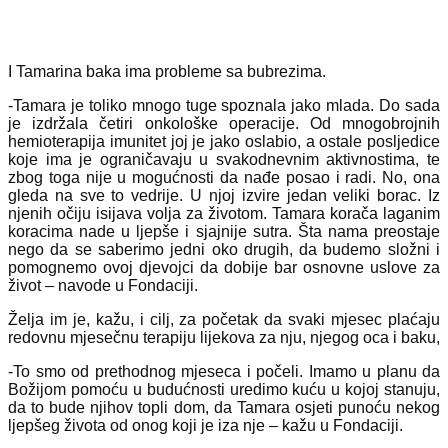
I Tamarina baka ima probleme sa bubrezima.
-Tamara je toliko mnogo tuge spoznala jako mlada. Do sada
je izdržala četiri onkološke operacije. Od mnogobrojnih
hemioterapija imunitet joj je jako oslabio, a ostale posljedice
koje ima je ograničavaju u svakodnevnim aktivnostima, te
zbog toga nije u mogućnosti da nađe posao i radi. No, ona
gleda na sve to vedrije. U njoj izvire jedan veliki borac. Iz
njenih očiju isijava volja za životom. Tamara korača laganim
koracima nade u ljepše i sjajnije sutra. Šta nama preostaje
nego da se saberimo jedni oko drugih, da budemo složni i
pomognemo ovoj djevojci da dobije bar osnovne uslove za
život – navode u Fondaciji.
Želja im je, kažu, i cilj, za početak da svaki mjesec plaćaju
redovnu mjesečnu terapiju lijekova za nju, njegog oca i baku,
-To smo od prethodnog mjeseca i počeli. Imamo u planu da
Božijom pomoću u budućnosti uredimo kuću u kojoj stanuju,
da to bude njihov topli dom, da Tamara osjeti punoću nekog
ljepšeg života od onog koji je iza nje – kažu u Fondaciji.