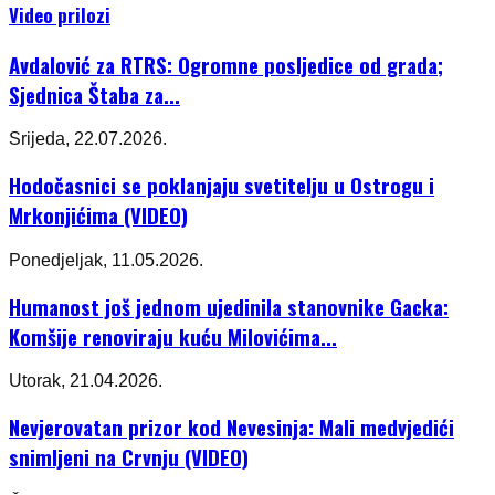
Video prilozi
Avdalović za RTRS: Ogromne posljedice od grada;
Sjednica Štaba za...
Srijeda, 22.07.2026.
Hodočasnici se poklanjaju svetitelju u Ostrogu i
Mrkonjićima (VIDEO)
Ponedjeljak, 11.05.2026.
Humanost još jednom ujedinila stanovnike Gacka:
Komšije renoviraju kuću Milovićima...
Utorak, 21.04.2026.
Nevjerovatan prizor kod Nevesinja: Mali medvjedići
snimljeni na Crvnju (VIDEO)