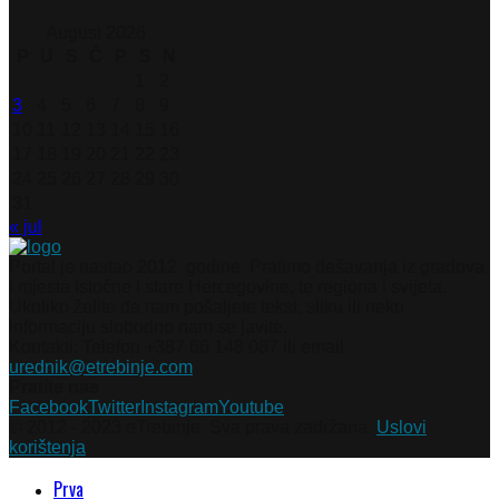
August 2026
P
U
S
Č
P
S
N
1
2
3
4
5
6
7
8
9
10
11
12
13
14
15
16
17
18
19
20
21
22
23
24
25
26
27
28
29
30
31
« jul
Portal je nastao 2012. godine. Pratimo dešavanja iz gradova
i mjesta Istočne i stare Hercegovine, te regiona i svijeta.
Ukoliko želite da nam pošaljete tekst, sliku ili neku
informaciju slobodno nam se javite.
Kontakti: Telefon +387 66 148 087 ili email
urednik@etrebinje.com
Pratite nas
Facebook
Twitter
Instagram
Youtube
© 2012 - 2023 eTrebinje. Sva prava zadržana.
Uslovi
korištenja
Prva