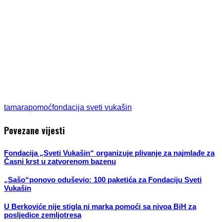
tamara
pomoć
fondacija sveti vukašin
Povezane vijesti
Fondacija „Sveti Vukašin“ organizuje plivanje za najmlađe za
Časni krst u zatvorenom bazenu
„Sašo“ponovo oduševio: 100 paketića za Fondaciju Sveti
Vukašin
U Berkoviće nije stigla ni marka pomoći sa nivoa BiH za
posljedice zemljotresa