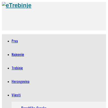
Prva
Najnovije
Trebinje
Hercegovina
Vijesti