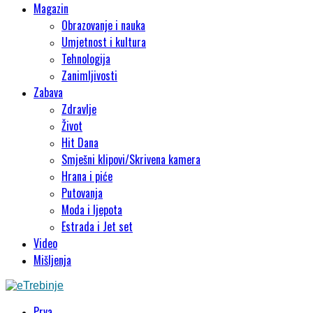
Magazin
Obrazovanje i nauka
Umjetnost i kultura
Tehnologija
Zanimljivosti
Zabava
Zdravlje
Život
Hit Dana
Smješni klipovi/Skrivena kamera
Hrana i piće
Putovanja
Moda i ljepota
Estrada i Jet set
Video
Mišljenja
Prva