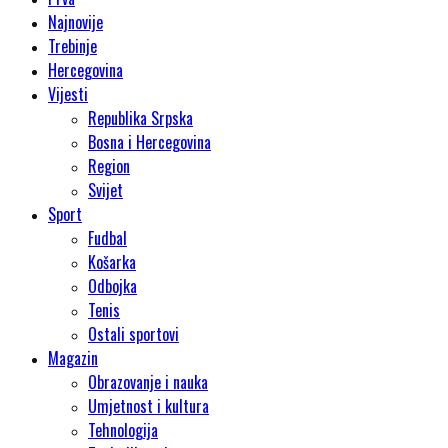
Najnovije
Trebinje
Hercegovina
Vijesti
Republika Srpska
Bosna i Hercegovina
Region
Svijet
Sport
Fudbal
Košarka
Odbojka
Tenis
Ostali sportovi
Magazin
Obrazovanje i nauka
Umjetnost i kultura
Tehnologija