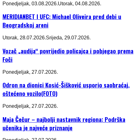
Ponedjeljak, 03.08.2026.
Utorak, 04.08.2026.
MERIDIANBET I UFC: Michael Oliveira pred debi u
Beogradskoj areni
Utorak, 28.07.2026.
Srijeda, 29.07.2026.
Vozač „audija“ povrijedio policajca i pobjegao prema
Foči
Ponedjeljak, 27.07.2026.
Odron na dionici Kosić-Šišković usporio saobraćaj,
oštećeno vozilo(FOTO)
Ponedjeljak, 27.07.2026.
Maja Čečur – najbolji nastavnik regiona: Podrška
učenika je najveće priznanje