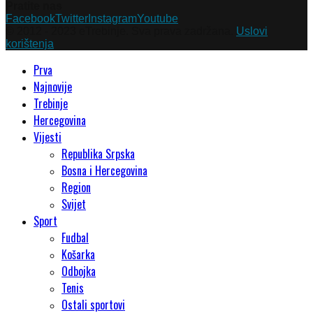
Pratite nas
Facebook
Twitter
Instagram
Youtube
© 2012 - 2023 eTrebinje. Sva prava zadržana.
Uslovi
korištenja
Prva
Najnovije
Trebinje
Hercegovina
Vijesti
Republika Srpska
Bosna i Hercegovina
Region
Svijet
Sport
Fudbal
Košarka
Odbojka
Tenis
Ostali sportovi