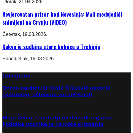
Utorak, 21.04.2026.
Nevjerovatan prizor kod Nevesinja: Mali medvjedići
snimljeni na Crvnju (VIDEO)
Četvrtak, 19.03.2026.
Kakva je sudbina stare bolnice u Trebinju
Ponedjeljak, 16.03.2026.
Izdvajamo
Odron na dionici Kosić-Šišković usporio
saobraćaj, oštećeno vozilo(FOTO)
Ponedjeljak, 27.07.2026.
Maja Čečur – najbolji nastavnik regiona:
Podrška učenika je najveće priznanje