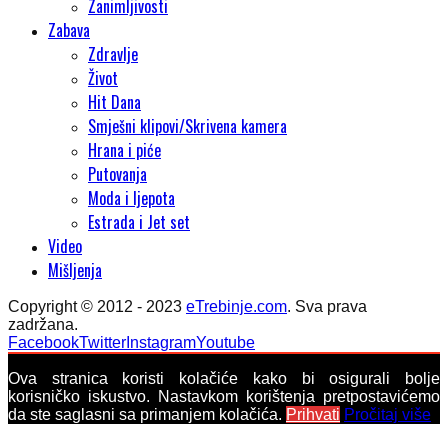
Zanimljivosti
Zabava
Zdravlje
Život
Hit Dana
Smješni klipovi/Skrivena kamera
Hrana i piće
Putovanja
Moda i ljepota
Estrada i Jet set
Video
Mišljenja
Copyright © 2012 - 2023
eTrebinje.com
. Sva prava
zadržana.
Facebook
Twitter
Instagram
Youtube
Ova stranica koristi kolačiće kako bi osigurali bolje
korisničko iskustvo. Nastavkom korištenja pretpostavićemo
da ste saglasni sa primanjem kolačića.
Prihvati
Pročitaj više