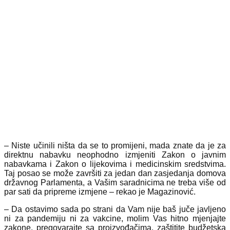
– Niste učinili ništa da se to promijeni, mada znate da je za
direktnu nabavku neophodno izmjeniti Zakon o javnim
nabavkama i Zakon o lijekovima i medicinskim sredstvima.
Taj posao se može završiti za jedan dan zasjedanja domova
državnog Parlamenta, a Vašim saradnicima ne treba više od
par sati da pripreme izmjene – rekao je Magazinović.
– Da ostavimo sada po strani da Vam nije baš juče javljeno
ni za pandemiju ni za vakcine, molim Vas hitno mjenjajte
zakone, pregovarajte sa proizvođačima, zaštitite budžetska