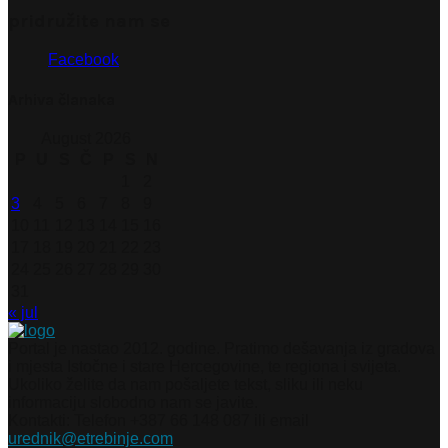
pridružite nam se
Facebook
Arhiva članaka
August 2026
P
U
S
Č
P
S
N
1
2
3
4
5
6
7
8
9
10
11
12
13
14
15
16
17
18
19
20
21
22
23
24
25
26
27
28
29
30
31
« jul
Portal je nastao 2012. godine. Pratimo dešavanja iz gradova
i mjesta Istočne i stare Hercegovine, te regiona i svijeta.
Ukoliko želite da nam pošaljete tekst, sliku ili neku
informaciju slobodno nam se javite.
Kontakti: Telefon +387 66 148 087 ili email
urednik@etrebinje.com