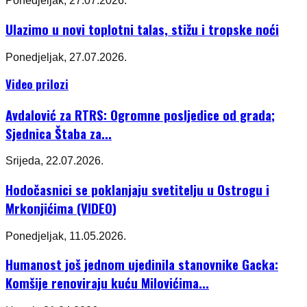
Ponedjeljak, 27.07.2026.
Ulazimo u novi toplotni talas, stižu i tropske noći
Ponedjeljak, 27.07.2026.
Video prilozi
Avdalović za RTRS: Ogromne posljedice od grada;
Sjednica Štaba za...
Srijeda, 22.07.2026.
Hodočasnici se poklanjaju svetitelju u Ostrogu i
Mrkonjićima (VIDEO)
Ponedjeljak, 11.05.2026.
Humanost još jednom ujedinila stanovnike Gacka:
Komšije renoviraju kuću Milovićima...