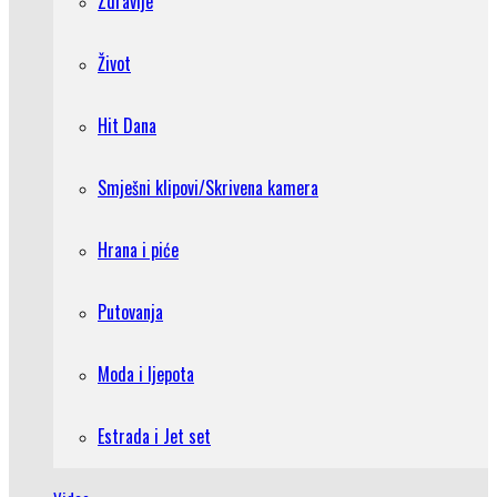
Zdravlje
Život
Hit Dana
Smješni klipovi/Skrivena kamera
Hrana i piće
Putovanja
Moda i ljepota
Estrada i Jet set