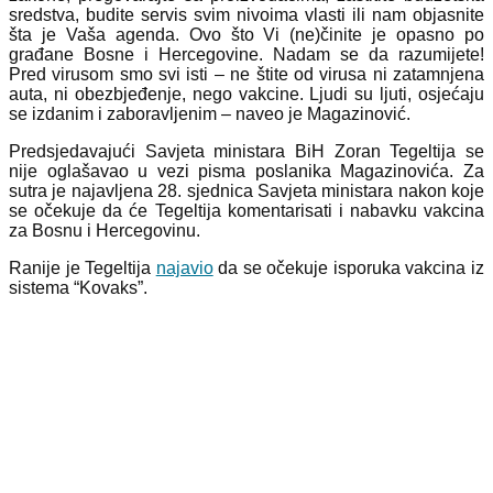
sredstva, budite servis svim nivoima vlasti ili nam objasnite
šta je Vaša agenda. Ovo što Vi (ne)činite je opasno po
građane Bosne i Hercegovine. Nadam se da razumijete!
Pred virusom smo svi isti – ne štite od virusa ni zatamnjena
auta, ni obezbjeđenje, nego vakcine. Ljudi su ljuti, osjećaju
se izdanim i zaboravljenim – naveo je Magazinović.
Predsjedavajući Savjeta ministara BiH Zoran Tegeltija se
nije oglašavao u vezi pisma poslanika Magazinovića. Za
sutra je najavljena 28. sjednica Savjeta ministara nakon koje
se očekuje da će Tegeltija komentarisati i nabavku vakcina
za Bosnu i Hercegovinu.
Ranije je Tegeltija
najavio
da se očekuje isporuka vakcina iz
sistema “Kovaks”.