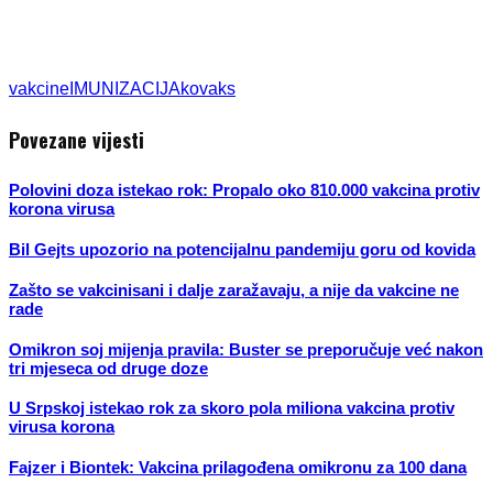
vakcine
IMUNIZACIJA
kovaks
Povezane vijesti
Polovini doza istekao rok: Propalo oko 810.000 vakcina protiv
korona virusa
Bil Gejts upozorio na potencijalnu pandemiju goru od kovida
Zašto se vakcinisani i dalje zaražavaju, a nije da vakcine ne
rade
Omikron soj mijenja pravila: Buster se preporučuje već nakon
tri mjeseca od druge doze
U Srpskoj istekao rok za skoro pola miliona vakcina protiv
virusa korona
Fajzer i Biontek: Vakcina prilagođena omikronu za 100 dana