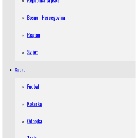
Republika Srpska
Bosna i Hercegovina
Region
Svijet
Sport
Fudbal
Košarka
Odbojka