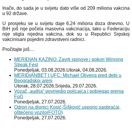
Inače, do sada je u svijetu dato više od 209 miliona vakcina
u 92 države.
U prosjeku se u svijetu daje 6,24 miliona doza dnevno. U
BiH još nije počela masovna vakcinacija, tako u Federaciju
nije stigla nijedna vakcina, dok su u Republici Srpskoj
vakcinisani pojedini zdravstveni radnici.
Pročitajte još…
MERIDIAN KAZINO: Zavrti spinove i pokori Winning
Streak Fest
Ponedjeljak, 03.08.2026.
Utorak, 04.08.2026.
MERIDIANBET I UFC: Michael Oliveira pred debi u
Beogradskoj areni
Utorak, 28.07.2026.
Srijeda, 29.07.2026.
Vozač „audija“ povrijedio policajca i pobjegao prema
Foči
Ponedjeljak, 27.07.2026.
Odron na dionici Kosić-Šišković usporio saobraćaj,
oštećeno vozilo(FOTO)
Ponedjeljak, 27.07.2026.