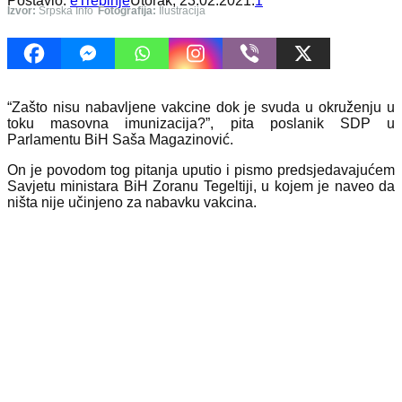
Postavio:
eTrebinje
Utorak, 23.02.2021.
1
Izvor:
Srpska Info
Fotografija:
Ilustracija
“Zašto nisu nabavljene vakcine dok je svuda u okruženju u
toku masovna imunizacija?”, pita poslanik SDP u
Parlamentu BiH Saša Magazinović.
On je povodom tog pitanja uputio i pismo predsjedavajućem
Savjetu ministara BiH Zoranu Tegeltiji, u kojem je naveo da
ništa nije učinjeno za nabavku vakcina.