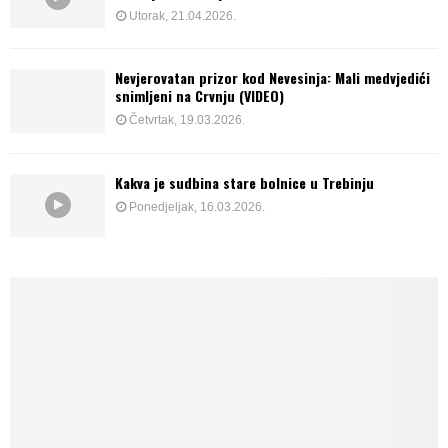
Utorak, 21.04.2026.
Nevjerovatan prizor kod Nevesinja: Mali medvjedići
snimljeni na Crvnju (VIDEO)
Četvrtak, 19.03.2026.
Kakva je sudbina stare bolnice u Trebinju
Ponedjeljak, 16.03.2026.