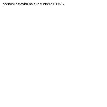
E
podnosi ostavku na sve funkcije u DNS.
N
U