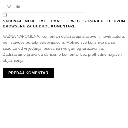
SAČUVAJ MOJE IME, EMAIL I WEB STRANICU U OVOM
BROWSERU ZA BUDUĆE KOMENTARE.
VAŽNA NAPOMENA: Komentari odražavaju stavove njihovih autora,
ne i stavove portala etrebinje.com. Molimo sve korisnike da se
suzdrže od vrijeđanja, psovanja i vulgarnog izražavanja.
Zadržavamo pravo da obrišemo komentar bez prethodne najave i
objašnjenja.