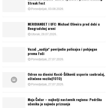
Streak Fest
Ponedjeljak, 03.08.2026.
MERIDIANBET I UFC: Michael Oliveira pred debi u
Beogradskoj areni
Utorak, 28.07.2026.
Vozač „audija“ povrijedio policajca i pobjegao
prema Foči
Ponedjeljak, 27.07.2026.
Odron na dionici Kosić-Šišković usporio saobraćaj,
oštećeno vozilo(FOTO)
Ponedjeljak, 27.07.2026.
Maja Čečur – najbolji nastavnik regiona: Podrška
učenika je najveće priznanje