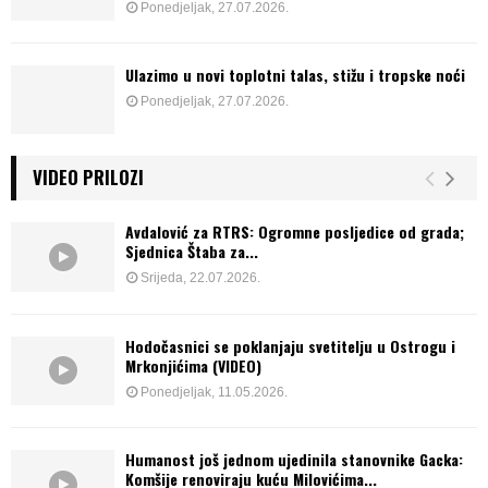
Ponedjeljak, 27.07.2026.
Ulazimo u novi toplotni talas, stižu i tropske noći
Ponedjeljak, 27.07.2026.
VIDEO PRILOZI
Avdalović za RTRS: Ogromne posljedice od grada;
Sjednica Štaba za...
Srijeda, 22.07.2026.
Hodočasnici se poklanjaju svetitelju u Ostrogu i
Mrkonjićima (VIDEO)
Ponedjeljak, 11.05.2026.
Humanost još jednom ujedinila stanovnike Gacka:
Komšije renoviraju kuću Milovićima...