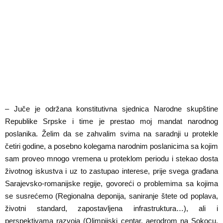
– Juče je održana konstitutivna sjednica Narodne skupštine
Republike Srpske i time je prestao moj mandat narodnog
poslanika. Želim da se zahvalim svima na saradnji u protekle
četiri godine, a posebno kolegama narodnim poslanicima sa kojim
sam proveo mnogo vremena u proteklom periodu i stekao dosta
životnog iskustva i uz to zastupao interese, prije svega građana
Sarajevsko-romanijske regije, govoreći o problemima sa kojima
se susrećemo (Regionalna deponija, saniranje štete od poplava,
životni standard, zapostavljena infrastruktura…), ali i
perspektivama razvoja (Olimpijski centar, aerodrom na Sokocu,