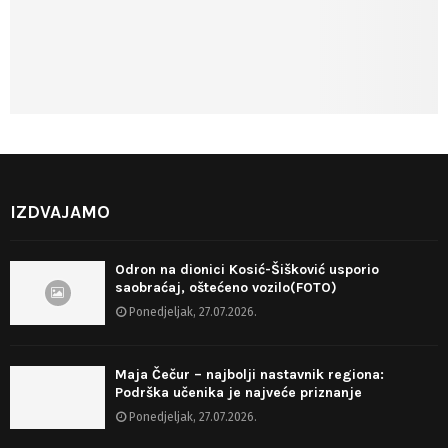
IZDVAJAMO
Odron na dionici Kosić-Šišković usporio
saobraćaj, oštećeno vozilo(FOTO)
Ponedjeljak, 27.07.2026.
Maja Čečur – najbolji nastavnik regiona:
Podrška učenika je najveće priznanje
Ponedjeljak, 27.07.2026.