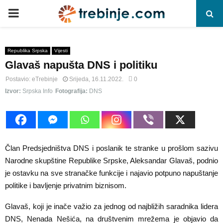
P
R
Republika Srpska
Vijesti
Glavaš napušta DNS i politiku
I
Postavio:
eTrebinje
Srijeda, 16.11.2022.
0
M
Izvor:
Srpska Info
Fotografija:
DNS
A
R
Član Predsjedništva DNS i poslanik te stranke u prošlom sazivu
Narodne skupštine Republike Srpske, Aleksandar Glavaš, podnio
Y
je ostavku na sve stranačke funkcije i najavio potpuno napuštanje
politike i bavljenje privatnim biznisom.
M
Glavaš, koji je inače važio za jednog od najbližih saradnika lidera
DNS, Nenada Nešića, na društvenim mrežema je objavio da