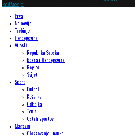
korištenja
Prva
Najnovije
Trebinje
Hercegovina
Vijesti
Republika Srpska
Bosna i Hercegovina
Region
Svijet
Sport
Fudbal
Košarka
Odbojka
Tenis
Ostali sportovi
Magazin
Obrazovanje i nauka