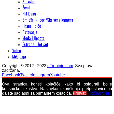
Zdravlje
Život
Hit Dana
Smješni klipovi/Skrivena kamera
Hrana i piće
Putovanja
Moda i ljepota
Estrada i Jet set
Video
Mišljenja
Copyright © 2012 - 2023
eTrebinje.com
. Sva prava
zadržana.
Facebook
Twitter
Instagram
Youtube
Ova stranica koristi kolačiće kako bi osigurali bolje
korisničko iskustvo. Nastavkom korištenja pretpostavićemo
da ste saglasni sa primanjem kolačića.
Prihvati
Pročitaj više