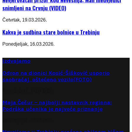
snimljeni na Crvnju (VIDEO)
Četvrtak, 19.03.2026.
Kakva je sudbina stare bolnice u Trebinju
Ponedjeljak, 16.03.2026.
Izdvajamo
Odron na dionici Kosić-Šišković usporio
saobraćaj, oštećeno vozilo(FOTO)
Ponedjeljak, 27.07.2026.
Maja Čečur – najbolji nastavnik regiona:
Podrška učenika je najveće priznanje
Ponedjeljak, 27.07.2026.