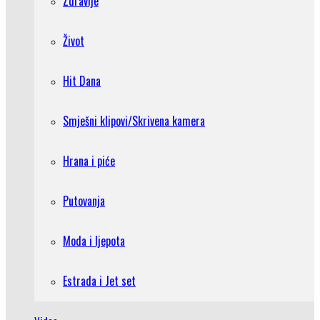
Zdravlje
Život
Hit Dana
Smješni klipovi/Skrivena kamera
Hrana i piće
Putovanja
Moda i ljepota
Estrada i Jet set