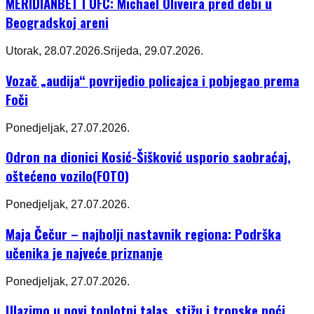
MERIDIANBET I UFC: Michael Oliveira pred debi u
Beogradskoj areni
Utorak, 28.07.2026.
Srijeda, 29.07.2026.
Vozač „audija“ povrijedio policajca i pobjegao prema
Foči
Ponedjeljak, 27.07.2026.
Odron na dionici Kosić-Šišković usporio saobraćaj,
oštećeno vozilo(FOTO)
Ponedjeljak, 27.07.2026.
Maja Čečur – najbolji nastavnik regiona: Podrška
učenika je najveće priznanje
Ponedjeljak, 27.07.2026.
Ulazimo u novi toplotni talas, stižu i tropske noći