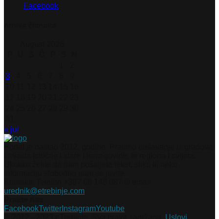
Facebook
Arhiva članaka
August 2026
P
U
S
Č
P
S
N
1
2
3
4
5
6
7
8
9
10
11
12
13
14
15
16
17
18
19
20
21
22
23
24
25
26
27
28
29
30
31
« jul
Portal je nastao 2012. godine. Pratimo dešavanja iz gradova
i mjesta Istočne i stare Hercegovine, te regiona i svijeta.
Ukoliko želite da nam pošaljete tekst, sliku ili neku
informaciju slobodno nam se javite.
Kontakti: Telefon +387 66 148 087 ili email
urednik@etrebinje.com
Pratite nas
Facebook
Twitter
Instagram
Youtube
© 2012 - 2023 eTrebinje. Sva prava zadržana.
Uslovi