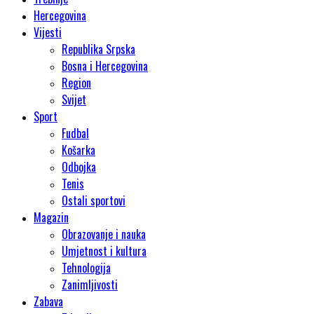
Hercegovina
Vijesti
Republika Srpska
Bosna i Hercegovina
Region
Svijet
Sport
Fudbal
Košarka
Odbojka
Tenis
Ostali sportovi
Magazin
Obrazovanje i nauka
Umjetnost i kultura
Tehnologija
Zanimljivosti
Zabava