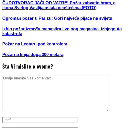
ČUDOTVORAC JAČI OD VATRE! Požar zahvatio hram, a
ikona Svetog Vasilija ostala neoštećena (FOTO)
Ogroman požar u Parizu: Gori najveća pijaca na svijetu
Izbio požar između manastira i vojnog magacina, izbjegnuta
katastrofa
Požar na Leotaru pod kontrolom
Požarna linija duga 300 metara
Šta Vi mislite o ovome?