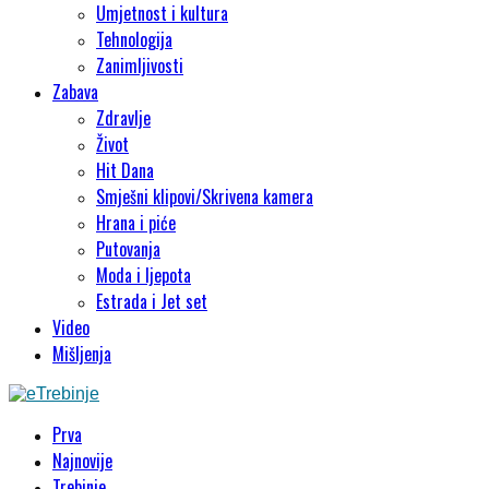
Umjetnost i kultura
Tehnologija
Zanimljivosti
Zabava
Zdravlje
Život
Hit Dana
Smješni klipovi/Skrivena kamera
Hrana i piće
Putovanja
Moda i ljepota
Estrada i Jet set
Video
Mišljenja
Prva
Najnovije
Trebinje