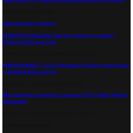
Nevrijeme u Trebinju praćeno obilnom kišom
Ponedjeljak, 27.07.2026.
Sponzorisani članci
MERIDIAN KAZINO: Zavrti spinove i pokori
Winning Streak Fest
Ponedjeljak, 03.08.2026.
Utorak, 04.08.2026.
MERIDIANBET I UFC: Michael Oliveira pred debi
u Beogradskoj areni
Utorak, 28.07.2026.
Srijeda, 29.07.2026.
Meridianbet zvanični sponzor UFC Fight Night
Belgrade
Utorak, 21.07.2026.
Ponedjeljak, 27.07.2026.
pridružite nam se