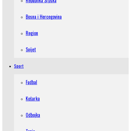
Republika Srpska
Bosna i Hercegovina
Region
Svijet
Sport
Fudbal
Košarka
Odbojka