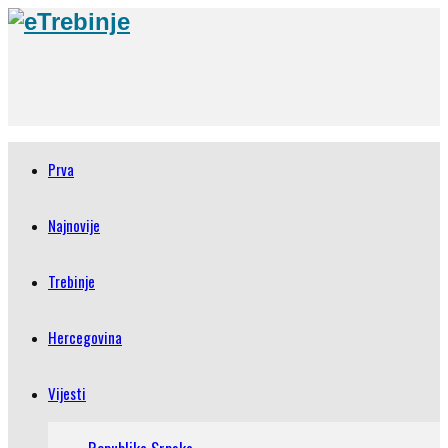
Prva
Najnovije
Trebinje
Hercegovina
Vijesti