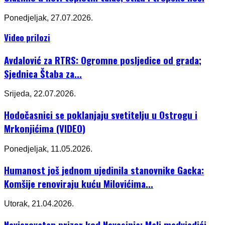
Ponedjeljak, 27.07.2026.
Video prilozi
Avdalović za RTRS: Ogromne posljedice od grada;
Sjednica Štaba za...
Srijeda, 22.07.2026.
Hodočasnici se poklanjaju svetitelju u Ostrogu i
Mrkonjićima (VIDEO)
Ponedjeljak, 11.05.2026.
Humanost još jednom ujedinila stanovnike Gacka:
Komšije renoviraju kuću Milovićima...
Utorak, 21.04.2026.
Nevjerovatan prizor kod Nevesinja: Mali medvjedići