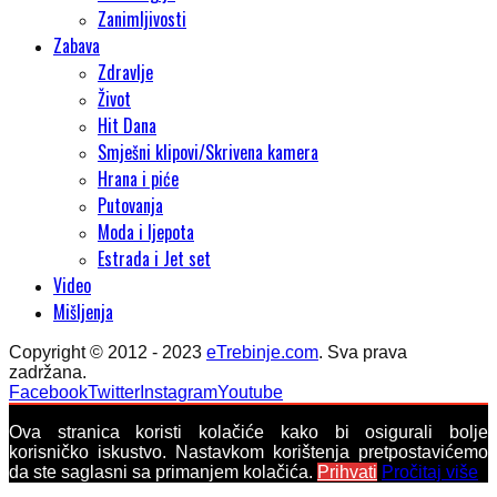
Zanimljivosti
Zabava
Zdravlje
Život
Hit Dana
Smješni klipovi/Skrivena kamera
Hrana i piće
Putovanja
Moda i ljepota
Estrada i Jet set
Video
Mišljenja
Copyright © 2012 - 2023
eTrebinje.com
. Sva prava
zadržana.
Facebook
Twitter
Instagram
Youtube
Ova stranica koristi kolačiće kako bi osigurali bolje
korisničko iskustvo. Nastavkom korištenja pretpostavićemo
da ste saglasni sa primanjem kolačića.
Prihvati
Pročitaj više