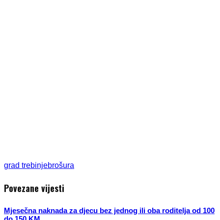
grad trebinje
brošura
Povezane vijesti
Mjesečna naknada za djecu bez jednog ili oba roditelja od 100
do 150 KM