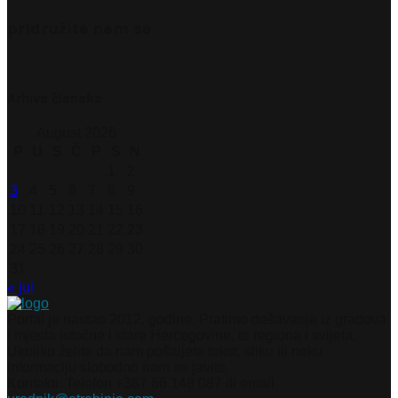
pridružite nam se
Arhiva članaka
August 2026
P
U
S
Č
P
S
N
1
2
3
4
5
6
7
8
9
10
11
12
13
14
15
16
17
18
19
20
21
22
23
24
25
26
27
28
29
30
31
« jul
Portal je nastao 2012. godine. Pratimo dešavanja iz gradova
i mjesta Istočne i stare Hercegovine, te regiona i svijeta.
Ukoliko želite da nam pošaljete tekst, sliku ili neku
informaciju slobodno nam se javite.
Kontakti: Telefon +387 66 148 087 ili email