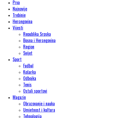
Prva
Najnovije
Trebinje
Hercegovina
Vijesti
Republika Srpska
Bosna i Hercegovina
Region
Svijet
Sport
Fudbal
Košarka
Odbojka
Tenis
Ostali sportovi
Magazin
Obrazovanje i nauka
Umjetnost i kultura
Tehnologija