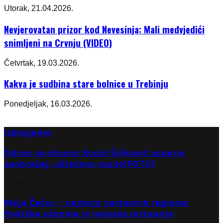
Utorak, 21.04.2026.
Nevjerovatan prizor kod Nevesinja: Mali medvjedići
snimljeni na Crvnju (VIDEO)
Četvrtak, 19.03.2026.
Kakva je sudbina stare bolnice u Trebinju
Ponedjeljak, 16.03.2026.
Izdvajamo
Odron na dionici Kosić-Šišković usporio
saobraćaj, oštećeno vozilo(FOTO)
Ponedjeljak, 27.07.2026.
Maja Čečur – najbolji nastavnik regiona:
Podrška učenika je najveće priznanje