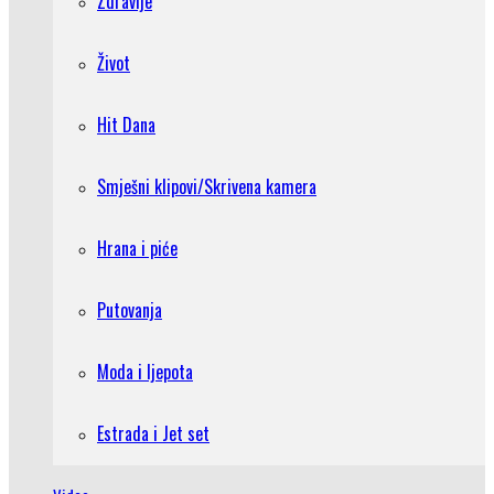
Zdravlje
Život
Hit Dana
Smješni klipovi/Skrivena kamera
Hrana i piće
Putovanja
Moda i ljepota
Estrada i Jet set