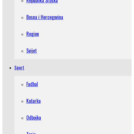
Republika Srpska
Bosna i Hercegovina
Region
Svijet
Sport
Fudbal
Košarka
Odbojka