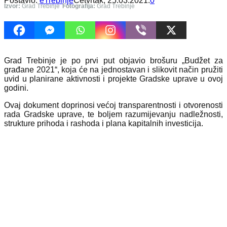
Postavio:
eTrebinje
Četvrtak, 25.03.2021.
0
Izvor:
Grad Trebinje
Fotografija:
Grad Trebinje
Grad Trebinje je po prvi put objavio brošuru „Budžet za
građane 2021“, koja će na jednostavan i slikovit način pružiti
uvid u planirane aktivnosti i projekte Gradske uprave u ovoj
godini.
Ovaj dokument doprinosi većoj transparentnosti i otvorenosti
rada Gradske uprave, te boljem razumijevanju nadležnosti,
strukture prihoda i rashoda i plana kapitalnih investicija.