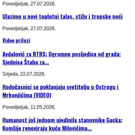
Ponedjeljak, 27.07.2026.
Ulazimo u novi toplotni talas, stižu i tropske noći
Ponedjeljak, 27.07.2026.
Video prilozi
Avdalović za RTRS: Ogromne posljedice od grada;
Sjednica Štaba za...
Srijeda, 22.07.2026.
Hodočasnici se poklanjaju svetitelju u Ostrogu i
Mrkonjićima (VIDEO)
Ponedjeljak, 11.05.2026.
Humanost još jednom ujedinila stanovnike Gacka:
Komšije renoviraju kuću Milovićima...