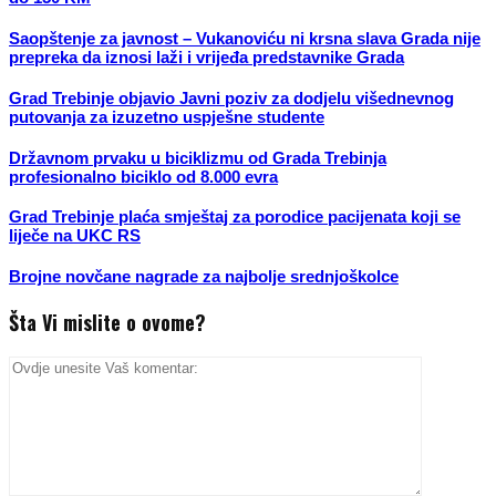
Saopštenje za javnost – Vukanoviću ni krsna slava Grada nije
prepreka da iznosi laži i vrijeđa predstavnike Grada
Grad Trebinje objavio Javni poziv za dodjelu višednevnog
putovanja za izuzetno uspješne studente
Državnom prvaku u biciklizmu od Grada Trebinja
profesionalno biciklo od 8.000 evra
Grad Trebinje plaća smještaj za porodice pacijenata koji se
liječe na UKC RS
Brojne novčane nagrade za najbolje srednjoškolce
Šta Vi mislite o ovome?