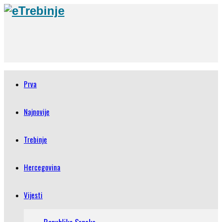
Prva
Najnovije
Trebinje
Hercegovina
Vijesti