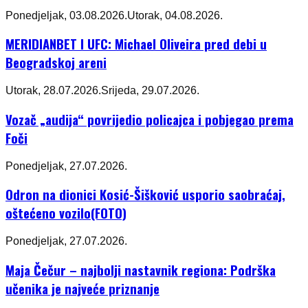
Ponedjeljak, 03.08.2026.
Utorak, 04.08.2026.
MERIDIANBET I UFC: Michael Oliveira pred debi u
Beogradskoj areni
Utorak, 28.07.2026.
Srijeda, 29.07.2026.
Vozač „audija“ povrijedio policajca i pobjegao prema
Foči
Ponedjeljak, 27.07.2026.
Odron na dionici Kosić-Šišković usporio saobraćaj,
oštećeno vozilo(FOTO)
Ponedjeljak, 27.07.2026.
Maja Čečur – najbolji nastavnik regiona: Podrška
učenika je najveće priznanje