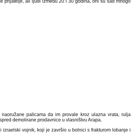
 prijatelje, ali ljudi između 20 i 30 godina, oni su sad mnogo
naoružane palicama da im provale kroz ulazna vrata, rulja
ispred demolirane prodavnice u vlasništvu Arapa.
raelski vojnik, koji je završio u bolnici s frakturom lobanje i