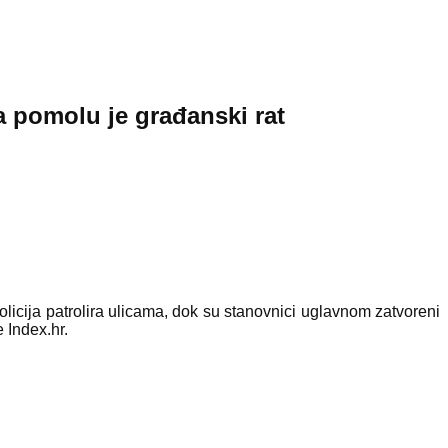
a pomolu je građanski rat
icija patrolira ulicama, dok su stanovnici uglavnom zatvoreni
 Index.hr.