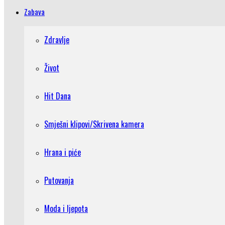
Zabava
Zdravlje
Život
Hit Dana
Smješni klipovi/Skrivena kamera
Hrana i piće
Putovanja
Moda i ljepota