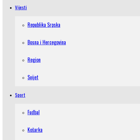
Vijesti
Republika Srpska
Bosna i Hercegovina
Region
Svijet
Sport
Fudbal
Košarka