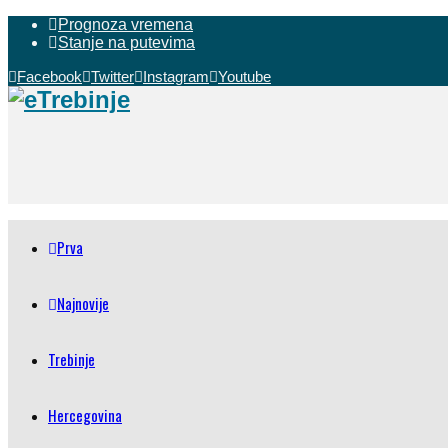
Prognoza vremena
Stanje na putevima
Facebook
Twitter
Instagram
Youtube
Prva
Najnovije
Trebinje
Hercegovina