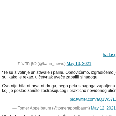
— כאן חדשות (@kann_news)
May 13, 2021
“Te su životinje uništavale i palile. Obnovićemo, izgradićemo
su, kako je rekao, u četvrtak uveče zapalili sinagogu.
Ovo nije bila ni prva ni druga, nego peta sinagoga zapaljen
koji je postao žarište zastrašujućeg i praktično neviđenog uličn
pic.twitter.com/aQ1W57L
— Tomer Appelbaum (@tomerappelbaum)
May 12, 2021