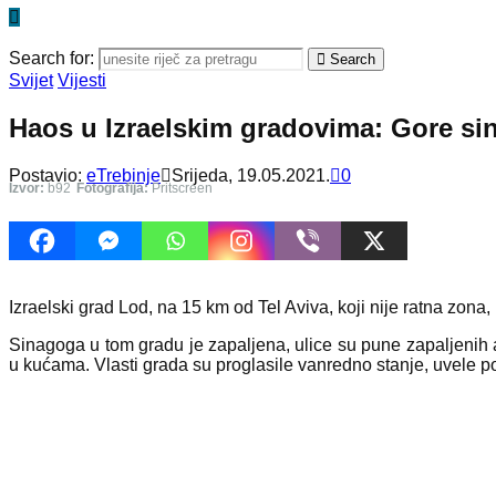
Search for:
Search
Svijet
Vijesti
Haos u Izraelskim gradovima: Gore sin
Postavio:
eTrebinje
Srijeda, 19.05.2021.
0
Izvor:
b92
Fotografija:
Pritscreen
Izraelski grad Lod, na 15 km od Tel Aviva, koji nije ratna zona,
Sinagoga u tom gradu je zapaljena, ulice su pune zapaljenih 
u kućama. Vlasti grada su proglasile vanredno stanje, uvele po