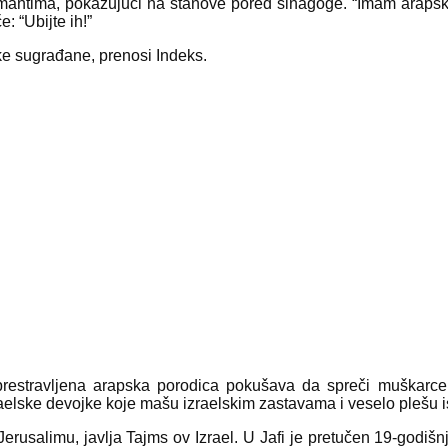
dijamantima, pokazujući na stanove pored sinagoge. “Imam arapske
: “Ubijte ih!”
ke sugrađane, prenosi Indeks.
restravljena arapska porodica pokušava da spreči muškarce 
raelske devojke koje mašu izraelskim zastavama i veselo plešu 
salimu, javlja Tajms ov Izrael. U Jafi je pretučen 19-godišnji iz