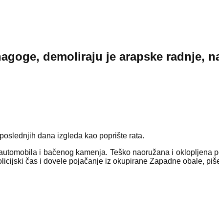
agoge, demoliraju je arapske radnje, n
 poslednjih dana izgleda kao poprište rata.
automobila i bačenog kamenja. Teško naoružana i oklopljena pol
licijski čas i dovele pojačanje iz okupirane Zapadne obale, piše