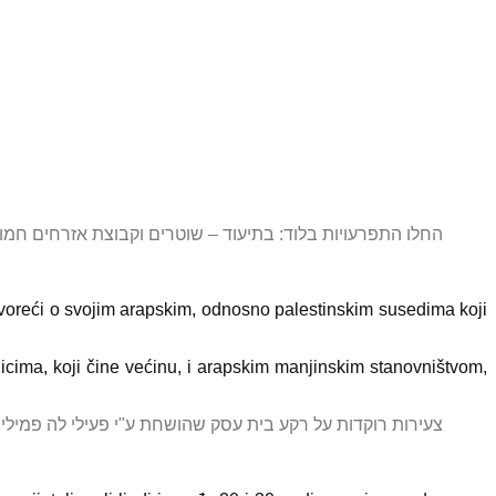
החלו התפרעויות בלוד: בתיעוד – שוטרים וקבוצת אזרחים חמ
govoreći o svojim arapskim, odnosno palestinskim susedima koji
cima, koji čine većinu, i arapskim manjinskim stanovništvom,
צעירות רוקדות על רקע בית עסק שהושחת ע"י פעילי לה פמי