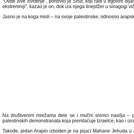
“Ovde žive životinje”, ponovio je Šnur, koji radi u trgovini 
ekstremniji”, kazao je on, dok iza njega tinejdžer u sinagogi viče
Jasno je na koga misli – na svoje palestinske, odnosno araps
Na društvenim mrežama dele se i mučni snimci nasilja – p
palestinskih demonstranata koja premlaćuje Izraelce, kao i iz
Takođe, jedan Arapin izboden je na pijaci Mahane Jehuda u Jeru