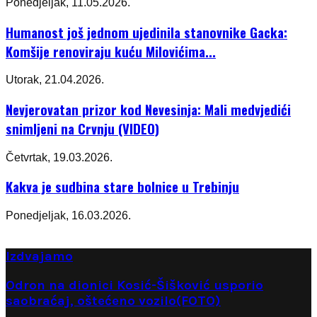
Ponedjeljak, 11.05.2026.
Humanost još jednom ujedinila stanovnike Gacka:
Komšije renoviraju kuću Milovićima...
Utorak, 21.04.2026.
Nevjerovatan prizor kod Nevesinja: Mali medvjedići
snimljeni na Crvnju (VIDEO)
Četvrtak, 19.03.2026.
Kakva je sudbina stare bolnice u Trebinju
Ponedjeljak, 16.03.2026.
Izdvajamo
Odron na dionici Kosić-Šišković usporio
saobraćaj, oštećeno vozilo(FOTO)