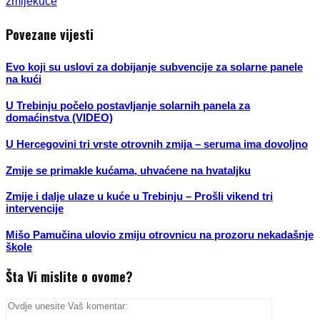
zmije
kuće
Povezane vijesti
Evo koji su uslovi za dobijanje subvencije za solarne panele
na kući
U Trebinju počelo postavljanje solarnih panela za
domaćinstva (VIDEO)
U Hercegovini tri vrste otrovnih zmija – seruma ima dovoljno
Zmije se primakle kućama, uhvaćene na hvataljku
Zmije i dalje ulaze u kuće u Trebinju – Prošli vikend tri
intervencije
Mišo Pamučina ulovio zmiju otrovnicu na prozoru nekadašnje
škole
Šta Vi mislite o ovome?