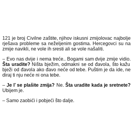
121 je broj Civilne zaštite, njihov iskusni zmijolovac najbolje
rješava probleme sa neželjenim gostima. Hercegovci su na
zmije navikli, ne vole ih sresti ali se vole našaliti.
– Evo nas dvije i nema treće.. Bogami sam dvije zmije vidio.
Šta uradite?
Ništa bježim, odmakni se od đavola, što kažu
bježi od đavola ako đavo neće od tebe. Puštim je da ide, ne
diraj ti nju neće ni ona tebe.
–
Je l’ se plašite zmija?
Ne.
Šta uradite kada je sretnete?
Ubijem je.
– Samo zaobići i pobjeći što dalje.