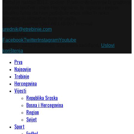
Portal je nastao 2012. godine. Pratimo dešavanja iz gradova
i mjesta Istočne i stare Hercegovine, te regiona i svijeta.
Ukoliko želite da nam pošaljete tekst, sliku ili neku
informaciju slobodno nam se javite.
Kontakti: Telefon +387 66 148 087 ili email
urednik@etrebinje.com
Pratite nas
Facebook
Twitter
Instagram
Youtube
© 2012 - 2023 eTrebinje. Sva prava zadržana.
Uslovi
korištenja
Prva
Najnovije
Trebinje
Hercegovina
Vijesti
Republika Srpska
Bosna i Hercegovina
Region
Svijet
Sport
Fudbal