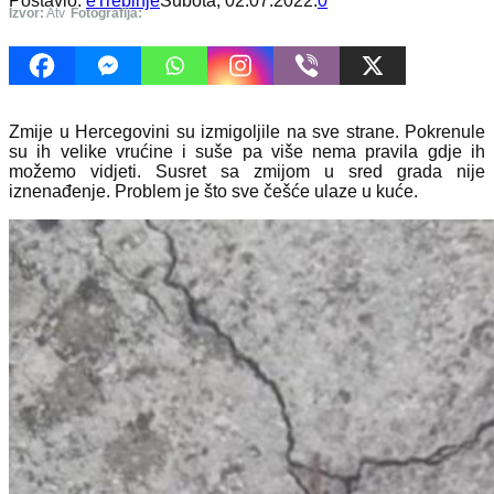
Postavio:
eTrebinje
Subota, 02.07.2022.
0
Izvor:
Atv
Fotografija:
Zmije u Hercegovini su izmigoljile na sve strane. Pokrenule
su ih velike vrućine i suše pa više nema pravila gdje ih
možemo vidjeti. Susret sa zmijom u sred grada nije
iznenađenje. Problem je što sve češće ulaze u kuće.