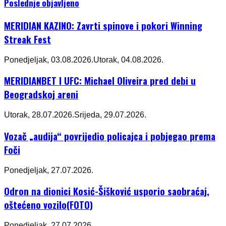
Poslednje objavljeno
MERIDIAN KAZINO: Zavrti spinove i pokori Winning
Streak Fest
Ponedjeljak, 03.08.2026.
Utorak, 04.08.2026.
MERIDIANBET I UFC: Michael Oliveira pred debi u
Beogradskoj areni
Utorak, 28.07.2026.
Srijeda, 29.07.2026.
Vozač „audija“ povrijedio policajca i pobjegao prema
Foči
Ponedjeljak, 27.07.2026.
Odron na dionici Kosić-Šišković usporio saobraćaj,
oštećeno vozilo(FOTO)
Ponedjeljak, 27.07.2026.