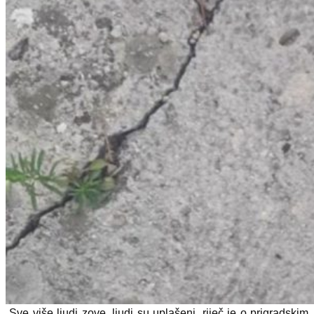
„Sve više ljudi zove, ljudi su uplašeni, riječ je o prigradskim