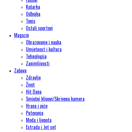
Košarka
Odbojka
Tenis
Ostali sportovi
Magazin
Obrazovanje i nauka
Umjetnost i kultura
Tehnologija
Zanimljivosti
Zabava
Zdravlje
Život
Hit Dana
Smješni klipovi/Skrivena kamera
Hrana i piće
Putovanja
Moda i ljepota
Estrada i Jet set