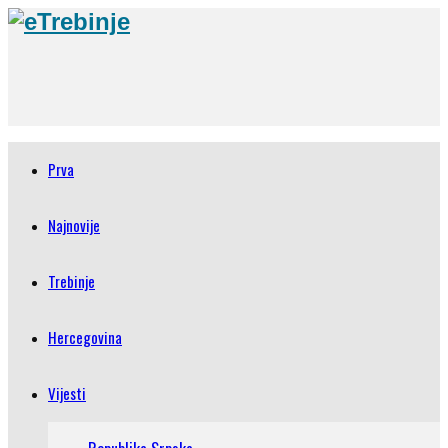
Prva
Najnovije
Trebinje
Hercegovina
Vijesti