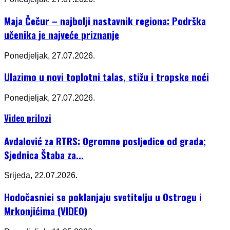
Maja Čečur – najbolji nastavnik regiona: Podrška
učenika je najveće priznanje
Ponedjeljak, 27.07.2026.
Ulazimo u novi toplotni talas, stižu i tropske noći
Ponedjeljak, 27.07.2026.
Video prilozi
Avdalović za RTRS: Ogromne posljedice od grada;
Sjednica Štaba za...
Srijeda, 22.07.2026.
Hodočasnici se poklanjaju svetitelju u Ostrogu i
Mrkonjićima (VIDEO)