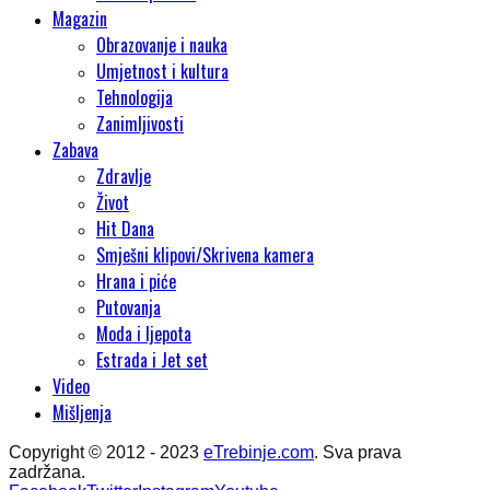
Magazin
Obrazovanje i nauka
Umjetnost i kultura
Tehnologija
Zanimljivosti
Zabava
Zdravlje
Život
Hit Dana
Smješni klipovi/Skrivena kamera
Hrana i piće
Putovanja
Moda i ljepota
Estrada i Jet set
Video
Mišljenja
Copyright © 2012 - 2023
eTrebinje.com
. Sva prava
zadržana.