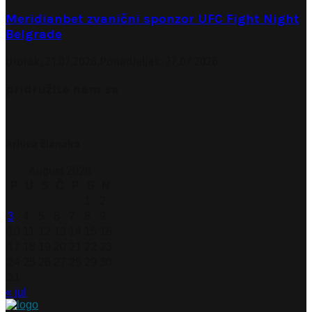
Meridianbet zvanični sponzor UFC Fight Night
Belgrade
Utorak, 21.07.2026.
Ponedjeljak, 27.07.2026.
pridružite nam se
Arhiva članaka
August 2026
P
U
S
Č
P
S
N
1
2
3
4
5
6
7
8
9
10
11
12
13
14
15
16
17
18
19
20
21
22
23
24
25
26
27
28
29
30
31
« jul