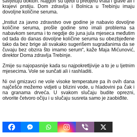
savjetuju doktori. Najgori su ujedi u predjelu vrata i glave ali i
krajevi prstiju. Dom zdravlja i Bolnica u Trebinju imaju
dovoljne količine seruma.
„Instiut za javno zdravstvo ove godine je nabavio dovoljne
količine seruma, prošle godine smo imali problema sa
nabavkom seruma i to negdje do juna jula mjeseca međutim
od tada do danas dovoljne količine seruma su obezbjeđene
tako da bez brige ali svakako sugerišem sugrađanima da se
čuvaju bez obzira što imamo serum“, kaže Maja Mićunović,
direktor Doma zdravlja Trebinje.
Zmije su najopasnije kada su najpokretljivije a to je u ljetnim
mjesecima. Vole se sunčati ali i rashladiti.
Ni ovi gmizavci ne vole visoke temperature pa ih ovih dana
najčešće možemo vidjeti u blizini vode, u hladovini pa čak i
na granama drveća. U svakom slučaju budite oprezni,
otvorite četvoro očiju i u slučaju susreta samo je zaobiđite.