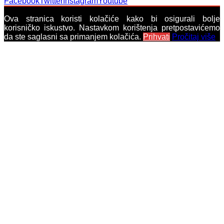
Facebook
Twitter
Instagram
Youtube
Ova stranica koristi kolačiće kako bi osigurali bolje
korisničko iskustvo. Nastavkom korištenja pretpostavićemo
da ste saglasni sa primanjem kolačića.
Prihvati
Pročitaj više