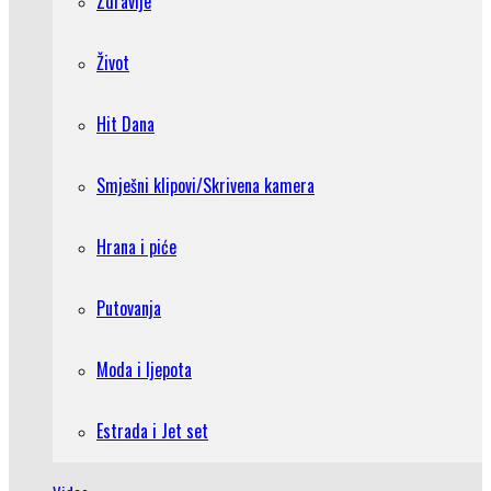
Zdravlje
Život
Hit Dana
Smješni klipovi/Skrivena kamera
Hrana i piće
Putovanja
Moda i ljepota
Estrada i Jet set