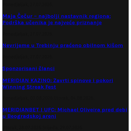
Ponedjeljak, 27.07.2026.
Maja Čečur – najbolji nastavnik regiona:
Podrška učenika je najveće priznanje
Ponedjeljak, 27.07.2026.
Nevrijeme u Trebinju praćeno obilnom kišom
Ponedjeljak, 27.07.2026.
Sponzorisani članci
MERIDIAN KAZINO: Zavrti spinove i pokori
Winning Streak Fest
Ponedjeljak, 03.08.2026.
Utorak, 04.08.2026.
MERIDIANBET I UFC: Michael Oliveira pred debi
u Beogradskoj areni
Utorak, 28.07.2026.
Srijeda, 29.07.2026.