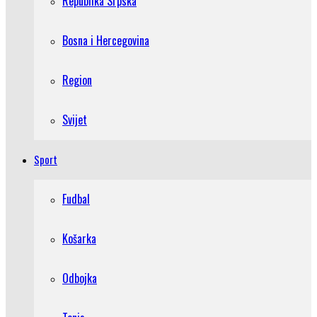
Republika Srpska
Bosna i Hercegovina
Region
Svijet
Sport
Fudbal
Košarka
Odbojka