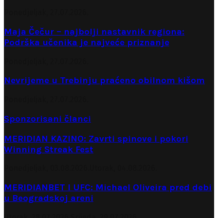
Ponedjeljak, 27.07.2026.
Maja Čečur – najbolji nastavnik regiona:
Podrška učenika je najveće priznanje
Ponedjeljak, 27.07.2026.
Nevrijeme u Trebinju praćeno obilnom kišom
Ponedjeljak, 27.07.2026.
Sponzorisani članci
MERIDIAN KAZINO: Zavrti spinove i pokori
Winning Streak Fest
Ponedjeljak, 03.08.2026.
Utorak, 04.08.2026.
MERIDIANBET I UFC: Michael Oliveira pred debi
u Beogradskoj areni
Utorak, 28.07.2026.
Srijeda, 29.07.2026.