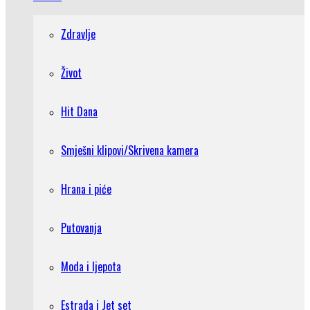
Zdravlje
Život
Hit Dana
Smješni klipovi/Skrivena kamera
Hrana i piće
Putovanja
Moda i ljepota
Estrada i Jet set