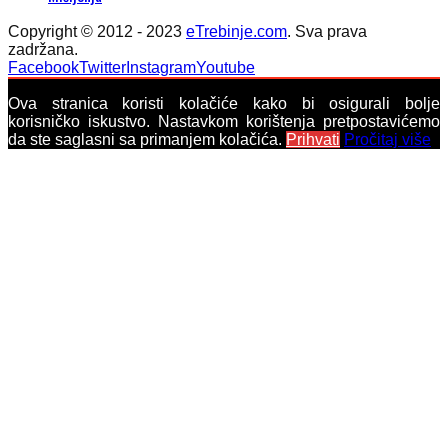
Copyright © 2012 - 2023
eTrebinje.com
. Sva prava
zadržana.
Facebook
Twitter
Instagram
Youtube
Ova stranica koristi kolačiće kako bi osigurali bolje
korisničko iskustvo. Nastavkom korištenja pretpostavićemo
da ste saglasni sa primanjem kolačića.
Prihvati
Pročitaj više