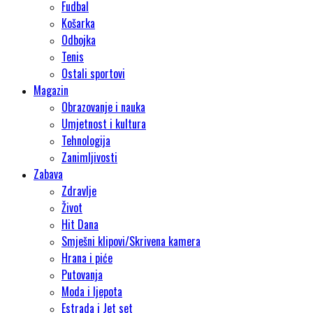
Fudbal
Košarka
Odbojka
Tenis
Ostali sportovi
Magazin
Obrazovanje i nauka
Umjetnost i kultura
Tehnologija
Zanimljivosti
Zabava
Zdravlje
Život
Hit Dana
Smješni klipovi/Skrivena kamera
Hrana i piće
Putovanja
Moda i ljepota
Estrada i Jet set