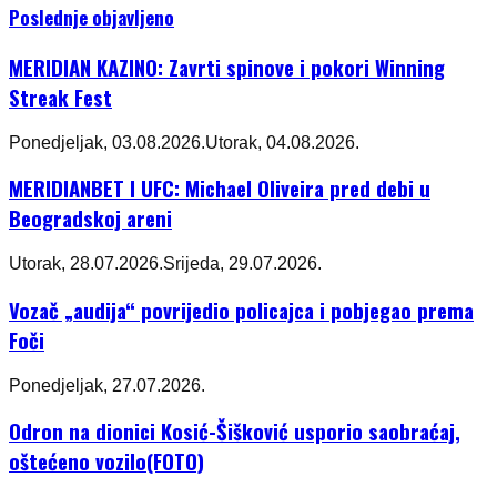
Poslednje objavljeno
MERIDIAN KAZINO: Zavrti spinove i pokori Winning
Streak Fest
Ponedjeljak, 03.08.2026.
Utorak, 04.08.2026.
MERIDIANBET I UFC: Michael Oliveira pred debi u
Beogradskoj areni
Utorak, 28.07.2026.
Srijeda, 29.07.2026.
Vozač „audija“ povrijedio policajca i pobjegao prema
Foči
Ponedjeljak, 27.07.2026.
Odron na dionici Kosić-Šišković usporio saobraćaj,
oštećeno vozilo(FOTO)