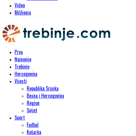
Video
Mišljenja
Prva
Najnovije
Trebinje
Hercegovina
Vijesti
Republika Srpska
Bosna i Hercegovina
Region
Svijet
Sport
Fudbal
Košarka