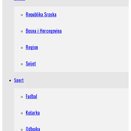
Republika Srpska
Bosna i Hercegovina
Region
Svijet
Sport
Fudbal
Košarka
Odbojka