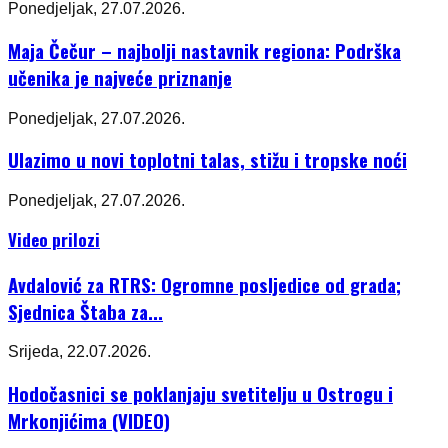
Ponedjeljak, 27.07.2026.
Maja Čečur – najbolji nastavnik regiona: Podrška
učenika je najveće priznanje
Ponedjeljak, 27.07.2026.
Ulazimo u novi toplotni talas, stižu i tropske noći
Ponedjeljak, 27.07.2026.
Video prilozi
Avdalović za RTRS: Ogromne posljedice od grada;
Sjednica Štaba za...
Srijeda, 22.07.2026.
Hodočasnici se poklanjaju svetitelju u Ostrogu i
Mrkonjićima (VIDEO)