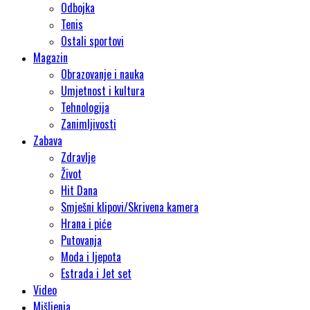
Odbojka
Tenis
Ostali sportovi
Magazin
Obrazovanje i nauka
Umjetnost i kultura
Tehnologija
Zanimljivosti
Zabava
Zdravlje
Život
Hit Dana
Smješni klipovi/Skrivena kamera
Hrana i piće
Putovanja
Moda i ljepota
Estrada i Jet set
Video
Mišljenja