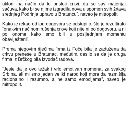
ukloni na način da to pristoji crkvi, da se sav materijal
sačuva, kako bi se njime izgradila nova u spomen svih žrtava
srednjeg Podrinja upravo u Bratuncu”, naveo je mitropolit.
Kako je rekao od tog dogovora se odstupilo, što je rezultiralo
“onakvim načinom rušenja crkve koji nije ni po dogovoru, a ni
po onome kako smo bili u posljednjem momentu
obaviješteni”.
Prema njegovim riječima firma iz Foče bila je zadužena da
crkvu prenese u Bratunac, međutim, desilo se da je druga
firma iz Brčkog bila izvođač radova.
“Jeste da je ovo težak i vrlo emotivan momenat za svakog
Srbina, ali mi smo jedan veliki narod koji mora da razmišlja
racionalno i razumno, a ne samo emocijama”, naveo je
mitropolit.