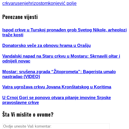
crkva
rusenje
hrizostom
konjević polje
Povezane vijesti
Ispod crkve u Turskoj pronađen grob Svetog Nikole, arheolozi
traže kosti
Donatorsko veče za obnovu hrama u Orašju
Vandalski napad na Staru crkvu u Mostaru: Skrnavili oltar i
odnijeli novac
Mostar: srušena zgrada “Žitoprometa”: Bagerista umalo
nastradao (VIDEO)
Vatra ugrožava crkvu Jovana Kronštatskog u Koritima
U Crnoj Gori se ponovo otvara pitanje imovine Srpske
pravoslavne crkve
Šta Vi mislite o ovome?