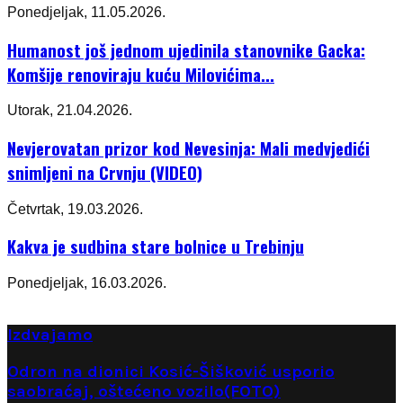
Ponedjeljak, 11.05.2026.
Humanost još jednom ujedinila stanovnike Gacka:
Komšije renoviraju kuću Milovićima...
Utorak, 21.04.2026.
Nevjerovatan prizor kod Nevesinja: Mali medvjedići
snimljeni na Crvnju (VIDEO)
Četvrtak, 19.03.2026.
Kakva je sudbina stare bolnice u Trebinju
Ponedjeljak, 16.03.2026.
Izdvajamo
Odron na dionici Kosić-Šišković usporio
saobraćaj, oštećeno vozilo(FOTO)