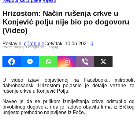
Republika Srpska
Vijesti
Hrizostom: Način rušenja crkve u
Konjević polju nije bio po dogovoru
(Video)
Postavio:
eTrebinje
Četvrtak, 10.06.2021.
0
Izvor:
Tanjug
Fotografija:
Tanjug
U video izjavi objavljenoj na Facebooku, mitropolit
dabrobosanski Hrizostom pojasnio je detalje vezane za
rušenje crkve u Konjević Polju.
Naveo je da se prilikom izmiještanja crkve odstupilo od
prvobitnog dogovora i da je radove obavila firma iz Brčkog
umjesto prethodno najavljene iz Foče.