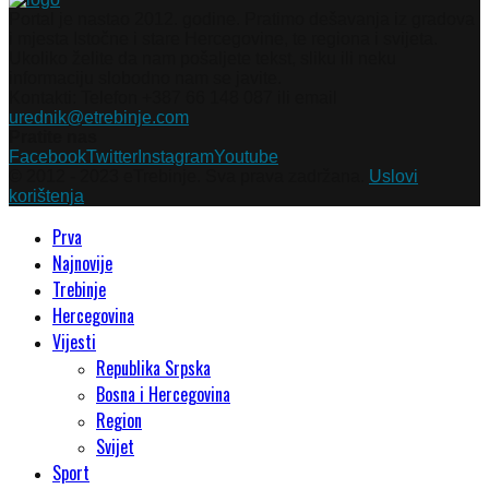
Portal je nastao 2012. godine. Pratimo dešavanja iz gradova
i mjesta Istočne i stare Hercegovine, te regiona i svijeta.
Ukoliko želite da nam pošaljete tekst, sliku ili neku
informaciju slobodno nam se javite.
Kontakti: Telefon +387 66 148 087 ili email
urednik@etrebinje.com
Pratite nas
Facebook
Twitter
Instagram
Youtube
© 2012 - 2023 eTrebinje. Sva prava zadržana.
Uslovi
korištenja
Prva
Najnovije
Trebinje
Hercegovina
Vijesti
Republika Srpska
Bosna i Hercegovina
Region
Svijet
Sport