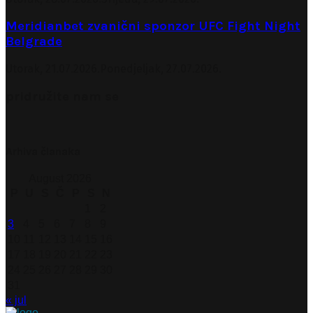
Meridianbet zvanični sponzor UFC Fight Night
Belgrade
Utorak, 21.07.2026.
Ponedjeljak, 27.07.2026.
pridružite nam se
Arhiva članaka
August 2026
P
U
S
Č
P
S
N
1
2
3
4
5
6
7
8
9
10
11
12
13
14
15
16
17
18
19
20
21
22
23
24
25
26
27
28
29
30
31
« jul