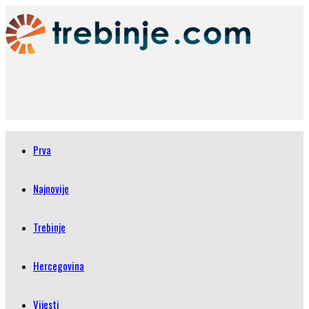
Prva
Najnovije
Trebinje
Hercegovina
Vijesti