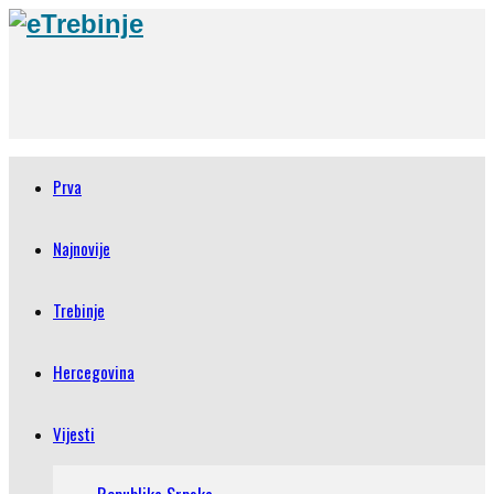
Prva
Najnovije
Trebinje
Hercegovina
Vijesti