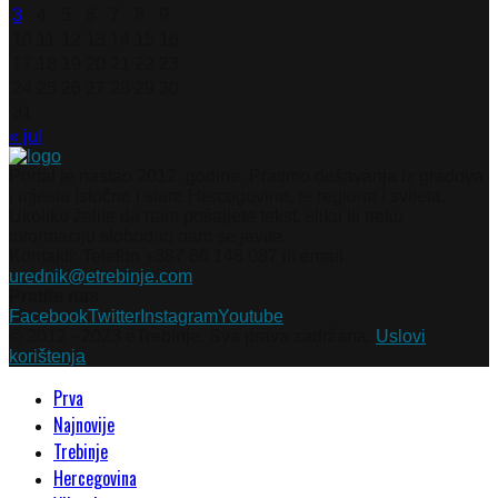
3
4
5
6
7
8
9
10
11
12
13
14
15
16
17
18
19
20
21
22
23
24
25
26
27
28
29
30
31
« jul
Portal je nastao 2012. godine. Pratimo dešavanja iz gradova
i mjesta Istočne i stare Hercegovine, te regiona i svijeta.
Ukoliko želite da nam pošaljete tekst, sliku ili neku
informaciju slobodno nam se javite.
Kontakti: Telefon +387 66 148 087 ili email
urednik@etrebinje.com
Pratite nas
Facebook
Twitter
Instagram
Youtube
© 2012 - 2023 eTrebinje. Sva prava zadržana.
Uslovi
korištenja
Prva
Najnovije
Trebinje
Hercegovina