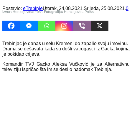
Postavio:
eTrebinje
Utorak, 24.08.2021.
Srijeda, 25.08.2021.
0
Izvor:
HercegovinaPress
Fotografija:
HercegovinaPress
Trebinjac je danas u selu Kremeni do zapalio svoju imovinu.
Drama se dešavala kada su došli vatrogasci iz Gacka kojima
je pokidao crijeva
.
Komandir TVJ Gacko Aleksa Vučković je za Alternativnu
televiziju is
pričao šta im se desilo nadomak Trebinja.