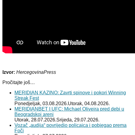
Izvor:
HercegovinaPress
Pročitajte još…
MERIDIAN KAZINO: Zavrti spinove i pokori Winning
Streak Fest
Ponedjeljak, 03.08.2026.
Utorak, 04.08.2026.
MERIDIANBET I UFC: Michael Oliveira pred debi u
Beogradskoj areni
Utorak, 28.07.2026.
Srijeda, 29.07.2026.
Vozač „audija“ povrijedio policajca i pobjegao prema
Foči