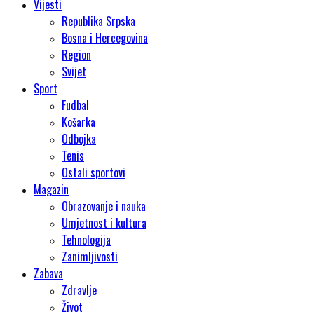
Vijesti
Republika Srpska
Bosna i Hercegovina
Region
Svijet
Sport
Fudbal
Košarka
Odbojka
Tenis
Ostali sportovi
Magazin
Obrazovanje i nauka
Umjetnost i kultura
Tehnologija
Zanimljivosti
Zabava
Zdravlje
Život