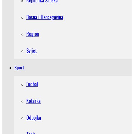
Republika Srpska
Bosna i Hercegovina
Region
Svijet
Sport
Fudbal
Košarka
Odbojka