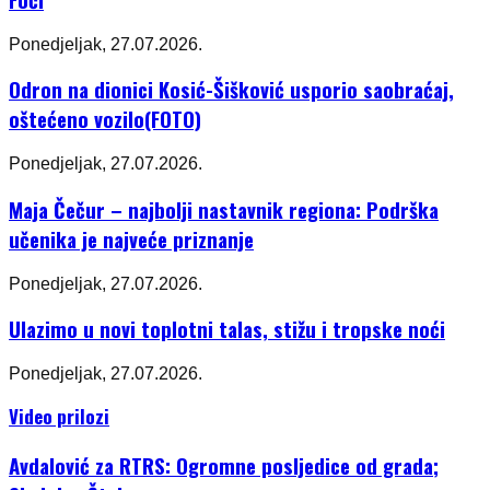
Ponedjeljak, 27.07.2026.
Odron na dionici Kosić-Šišković usporio saobraćaj,
oštećeno vozilo(FOTO)
Ponedjeljak, 27.07.2026.
Maja Čečur – najbolji nastavnik regiona: Podrška
učenika je najveće priznanje
Ponedjeljak, 27.07.2026.
Ulazimo u novi toplotni talas, stižu i tropske noći
Ponedjeljak, 27.07.2026.
Video prilozi
Avdalović za RTRS: Ogromne posljedice od grada;