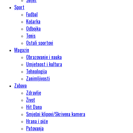
Svijet
Sport
Fudbal
Košarka
Odbojka
Tenis
Ostali sportovi
Magazin
Obrazovanje i nauka
Umjetnost i kultura
Tehnologija
Zanimljivosti
Zabava
Zdravlje
Život
Hit Dana
Smješni klipovi/Skrivena kamera
Hrana i piće
Putovanja