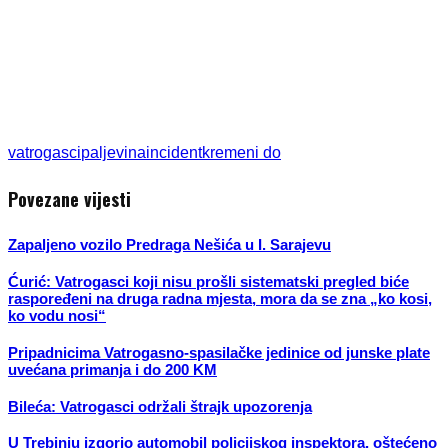
vatrogasci
paljevina
incident
kremeni do
Povezane vijesti
Zapaljeno vozilo Predraga Nešića u I. Sarajevu
Ćurić: Vatrogasci koji nisu prošli sistematski pregled biće
raspoređeni na druga radna mjesta, mora da se zna „ko kosi,
ko vodu nosi“
Pripadnicima Vatrogasno-spasilačke jedinice od junske plate
uvećana primanja i do 200 KM
Bileća: Vatrogasci održali štrajk upozorenja
U Trebinju izgorio automobil policijskog inspektora, oštećeno