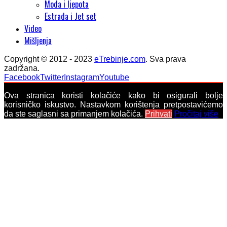
Moda i ljepota
Estrada i Jet set
Video
Mišljenja
Copyright © 2012 - 2023
eTrebinje.com
. Sva prava
zadržana.
Facebook
Twitter
Instagram
Youtube
Ova stranica koristi kolačiće kako bi osigurali bolje
korisničko iskustvo. Nastavkom korištenja pretpostavićemo
da ste saglasni sa primanjem kolačića.
Prihvati
Pročitaj više