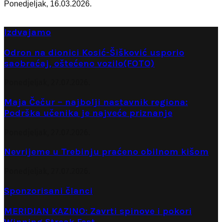
Ponedjeljak, 16.03.2026.
Izdvajamo
Odron na dionici Kosić-Šišković usporio
saobraćaj, oštećeno vozilo(FOTO)
Ponedjeljak, 27.07.2026.
Maja Čečur – najbolji nastavnik regiona:
Podrška učenika je najveće priznanje
Ponedjeljak, 27.07.2026.
Nevrijeme u Trebinju praćeno obilnom kišom
Ponedjeljak, 27.07.2026.
Sponzorisani članci
MERIDIAN KAZINO: Zavrti spinove i pokori
Winning Streak Fest