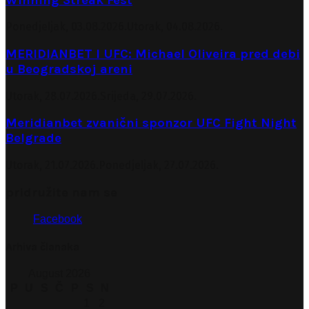
Ponedjeljak, 03.08.2026.
Utorak, 04.08.2026.
MERIDIANBET I UFC: Michael Oliveira pred debi
u Beogradskoj areni
Utorak, 28.07.2026.
Srijeda, 29.07.2026.
Meridianbet zvanični sponzor UFC Fight Night
Belgrade
Utorak, 21.07.2026.
Ponedjeljak, 27.07.2026.
pridružite nam se
Facebook
Arhiva članaka
August 2026
P
U
S
Č
P
S
N
1
2