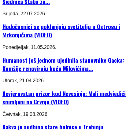
Sjednica Štaba za...
Srijeda, 22.07.2026.
Hodočasnici se poklanjaju svetitelju u Ostrogu i
Mrkonjićima (VIDEO)
Ponedjeljak, 11.05.2026.
Humanost još jednom ujedinila stanovnike Gacka:
Komšije renoviraju kuću Milovićima...
Utorak, 21.04.2026.
Nevjerovatan prizor kod Nevesinja: Mali medvjedići
snimljeni na Crvnju (VIDEO)
Četvrtak, 19.03.2026.
Kakva je sudbina stare bolnice u Trebinju