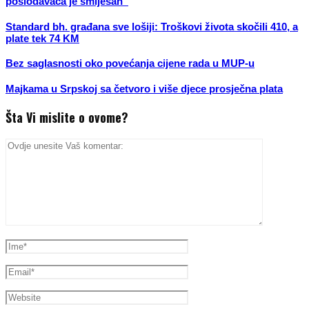
poslodavaca je smiješan“
Standard bh. građana sve lošiji: Troškovi života skočili 410, a
plate tek 74 KM
Bez saglasnosti oko povećanja cijene rada u MUP-u
Majkama u Srpskoj sa četvoro i više djece prosječna plata
Šta Vi mislite o ovome?