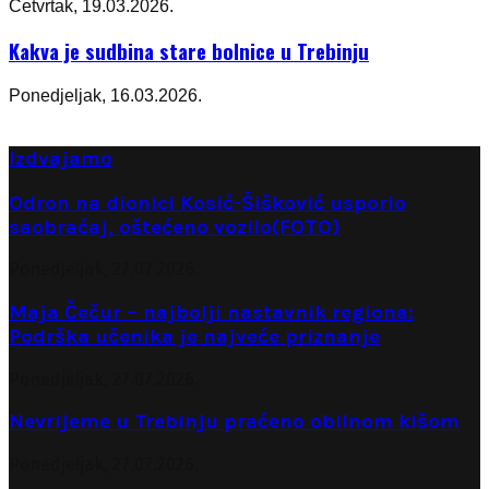
Četvrtak, 19.03.2026.
Kakva je sudbina stare bolnice u Trebinju
Ponedjeljak, 16.03.2026.
Izdvajamo
Odron na dionici Kosić-Šišković usporio
saobraćaj, oštećeno vozilo(FOTO)
Ponedjeljak, 27.07.2026.
Maja Čečur – najbolji nastavnik regiona:
Podrška učenika je najveće priznanje
Ponedjeljak, 27.07.2026.
Nevrijeme u Trebinju praćeno obilnom kišom
Ponedjeljak, 27.07.2026.