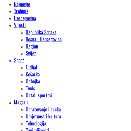
Najnovije
Trebinje
Hercegovina
Vijesti
Republika Srpska
Bosna i Hercegovina
Region
Svijet
Sport
Fudbal
Košarka
Odbojka
Tenis
Ostali sportovi
Magazin
Obrazovanje i nauka
Umjetnost i kultura
Tehnologija
Zanimljivosti