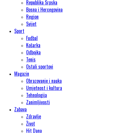
Republika Srpska
Bosna i Hercegovina
Region
Svijet
Sport
Fudbal
Košarka
Odbojka
Tenis
Ostali sportovi
Magazin
Obrazovanje i nauka
Umjetnost i kultura
Tehnologija
Zanimljivosti
Zabava
Zdravlje
Život
Hit Dana