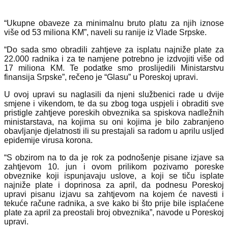
“Ukupne obaveze za minimalnu bruto platu za njih iznose
više od 53 miliona KM”, naveli su ranije iz Vlade Srpske.
“Do sada smo obradili zahtjeve za isplatu najniže plate za
22.000 radnika i za te namjene potrebno je izdvojiti više od
17 miliona KM. Te podatke smo proslijedili Ministarstvu
finansija Srpske”, rečeno je “Glasu” u Poreskoj upravi.
U ovoj upravi su naglasili da njeni službenici rade u dvije
smjene i vikendom, te da su zbog toga uspjeli i obraditi sve
pristigle zahtjeve poreskih obveznika sa spiskova nadležnih
ministarstava, na kojima su oni kojima je bilo zabranjeno
obavljanje djelatnosti ili su prestajali sa radom u aprilu usljed
epidemije virusa korona.
“S obzirom na to da je rok za podnošenje pisane izjave sa
zahtjevom 10. jun i ovom prilikom pozivamo poreske
obveznike koji ispunjavaju uslove, a koji se tiču isplate
najniže plate i doprinosa za april, da podnesu Poreskoj
upravi pisanu izjavu sa zahtjevom na kojem će navesti i
tekuće račune radnika, a sve kako bi što prije bile isplaćene
plate za april za preostali broj obveznika”, navode u Poreskoj
upravi.