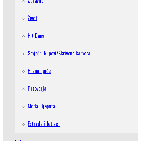
Zdravlje
Život
Hit Dana
Smješni klipovi/Skrivena kamera
Hrana i piće
Putovanja
Moda i ljepota
Estrada i Jet set