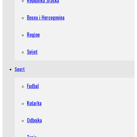
Republika Srpska
Bosna i Hercegovina
Region
Svijet
Sport
Fudbal
Košarka
Odbojka