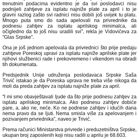
trenutnim podacima evidentno je da svi poslodavci nisu
podnijeli zahtjeve za isplatu najniže plate za april i to je
glavni razlog zašto svi radnici nisu dobili još uvijek tu platu.
Mnogo puta smo do sada apelovali na privrednike da
podnesu zahtjev za isplatu aprilskog minimalca, ali
očigledno da to još nisu uradili svi”, rekla je Vidovićeva za
“Glas Srpske”.
Ona je još jednom apelovala da privrednici što prije predaju
zahtjeve Poreskoj upravi za isplatu najniže aprilske plate jer
njihovi službenici rade i prekovremeno i vikendom na obradi
tih dokumenata.
Predsjednik Unije udruženja poslodavaca Srpske Saša
Trivić istakao je da Poreska uprava ne treba više nikoga da
moli da preda zahtjev za isplatu najniže plate za april.
“I mi smo obavještavali ljude da što prije podnesu zahtjev za
isplatu aprilskog minimalca. Ako podnesu zahtjev dobiće
pare, a, ako ne, neće. Ko ne podnese zahtjev i idućih dana
nema pravo da se ljuti. Nema smisla više za apelovanjem i
pozivanjem privrednika”, naveo je Trivić.
Prema računici Ministarstva privrede i preduzetništva Srpske,
ukupan broj zaposlenih koji nisu radili u aprilu je 68.603.