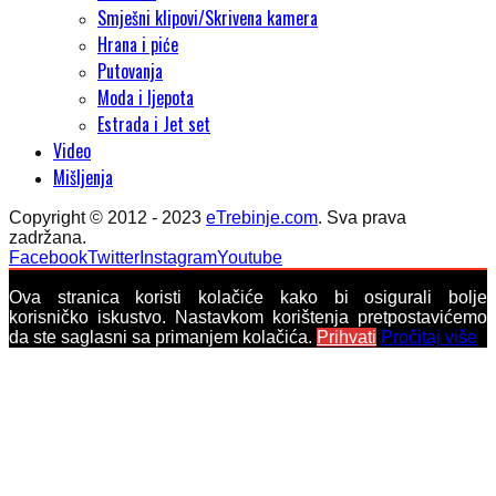
Smješni klipovi/Skrivena kamera
Hrana i piće
Putovanja
Moda i ljepota
Estrada i Jet set
Video
Mišljenja
Copyright © 2012 - 2023
eTrebinje.com
. Sva prava
zadržana.
Facebook
Twitter
Instagram
Youtube
Ova stranica koristi kolačiće kako bi osigurali bolje
korisničko iskustvo. Nastavkom korištenja pretpostavićemo
da ste saglasni sa primanjem kolačića.
Prihvati
Pročitaj više