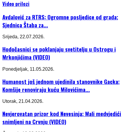
Video prilozi
Avdalović za RTRS: Ogromne posljedice od grada;
Sjednica Štaba za...
Srijeda, 22.07.2026.
Hodočasnici se poklanjaju svetitelju u Ostrogu i
Mrkonjićima (VIDEO)
Ponedjeljak, 11.05.2026.
Humanost još jednom ujedinila stanovnike Gacka:
Komšije renoviraju kuću Milovićima...
Utorak, 21.04.2026.
Nevjerovatan prizor kod Nevesinja: Mali medvjedići
snimljeni na Crvnju (VIDEO)