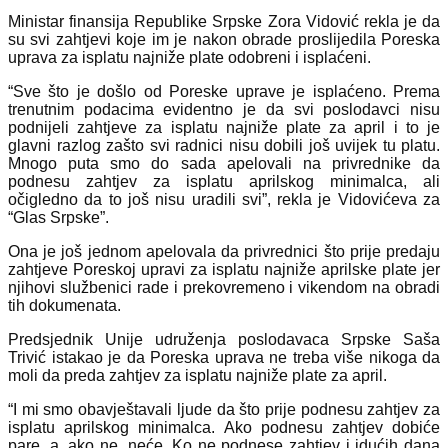
Ministar finansija Republike Srpske Zora Vidović rekla je da
su svi zahtjevi koje im je nakon obrade proslijedila Poreska
uprava za isplatu najniže plate odobreni i isplaćeni.
“Sve što je došlo od Poreske uprave je isplaćeno. Prema
trenutnim podacima evidentno je da svi poslodavci nisu
podnijeli zahtjeve za isplatu najniže plate za april i to je
glavni razlog zašto svi radnici nisu dobili još uvijek tu platu.
Mnogo puta smo do sada apelovali na privrednike da
podnesu zahtjev za isplatu aprilskog minimalca, ali
očigledno da to još nisu uradili svi”, rekla je Vidovićeva za
“Glas Srpske”.
Ona je još jednom apelovala da privrednici što prije predaju
zahtjeve Poreskoj upravi za isplatu najniže aprilske plate jer
njihovi službenici rade i prekovremeno i vikendom na obradi
tih dokumenata.
Predsjednik Unije udruženja poslodavaca Srpske Saša
Trivić istakao je da Poreska uprava ne treba više nikoga da
moli da preda zahtjev za isplatu najniže plate za april.
“I mi smo obavještavali ljude da što prije podnesu zahtjev za
isplatu aprilskog minimalca. Ako podnesu zahtjev dobiće
pare, a, ako ne, neće. Ko ne podnese zahtjev i idućih dana