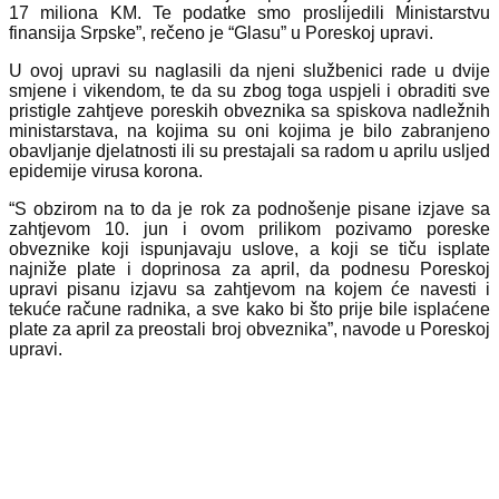
17 miliona KM. Te podatke smo proslijedili Ministarstvu
finansija Srpske”, rečeno je “Glasu” u Poreskoj upravi.
U ovoj upravi su naglasili da njeni službenici rade u dvije
smjene i vikendom, te da su zbog toga uspjeli i obraditi sve
pristigle zahtjeve poreskih obveznika sa spiskova nadležnih
ministarstava, na kojima su oni kojima je bilo zabranjeno
obavljanje djelatnosti ili su prestajali sa radom u aprilu usljed
epidemije virusa korona.
“S obzirom na to da je rok za podnošenje pisane izjave sa
zahtjevom 10. jun i ovom prilikom pozivamo poreske
obveznike koji ispunjavaju uslove, a koji se tiču isplate
najniže plate i doprinosa za april, da podnesu Poreskoj
upravi pisanu izjavu sa zahtjevom na kojem će navesti i
tekuće račune radnika, a sve kako bi što prije bile isplaćene
plate za april za preostali broj obveznika”, navode u Poreskoj
upravi.