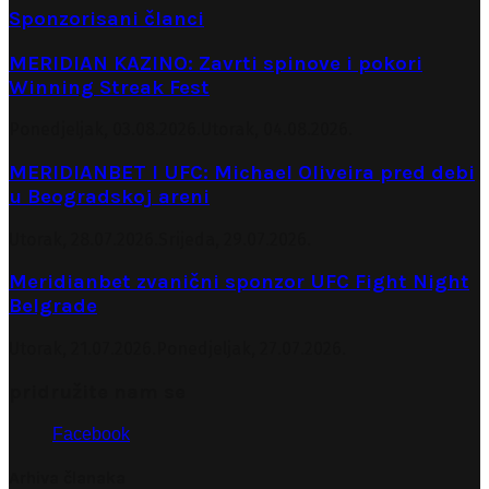
Sponzorisani članci
MERIDIAN KAZINO: Zavrti spinove i pokori
Winning Streak Fest
Ponedjeljak, 03.08.2026.
Utorak, 04.08.2026.
MERIDIANBET I UFC: Michael Oliveira pred debi
u Beogradskoj areni
Utorak, 28.07.2026.
Srijeda, 29.07.2026.
Meridianbet zvanični sponzor UFC Fight Night
Belgrade
Utorak, 21.07.2026.
Ponedjeljak, 27.07.2026.
pridružite nam se
Facebook
Arhiva članaka