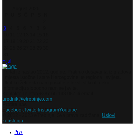
August 2026
P
U
S
Č
P
S
N
1
2
3
4
5
6
7
8
9
10
11
12
13
14
15
16
17
18
19
20
21
22
23
24
25
26
27
28
29
30
31
« jul
Portal je nastao 2012. godine. Pratimo dešavanja iz gradova
i mjesta Istočne i stare Hercegovine, te regiona i svijeta.
Ukoliko želite da nam pošaljete tekst, sliku ili neku
informaciju slobodno nam se javite.
Kontakti: Telefon +387 66 148 087 ili email
urednik@etrebinje.com
Pratite nas
Facebook
Twitter
Instagram
Youtube
© 2012 - 2023 eTrebinje. Sva prava zadržana.
Uslovi
korištenja
Prva