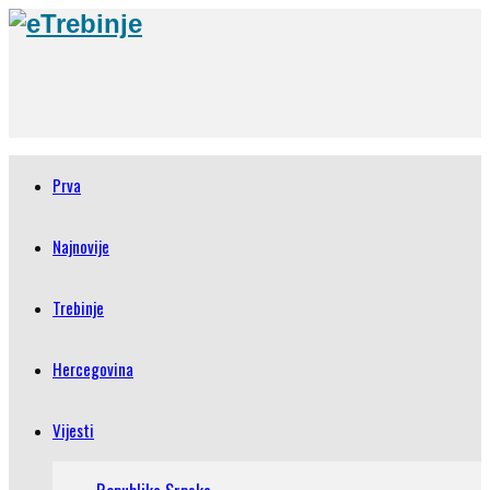
Prva
Najnovije
Trebinje
Hercegovina
Vijesti