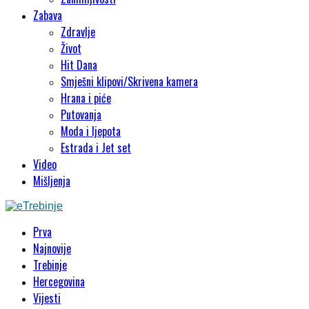
Zabava
Zdravlje
Život
Hit Dana
Smješni klipovi/Skrivena kamera
Hrana i piće
Putovanja
Moda i ljepota
Estrada i Jet set
Video
Mišljenja
Prva
Najnovije
Trebinje
Hercegovina
Vijesti