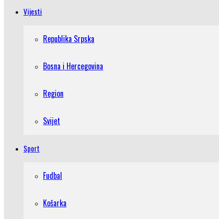
Vijesti
Republika Srpska
Bosna i Hercegovina
Region
Svijet
Sport
Fudbal
Košarka