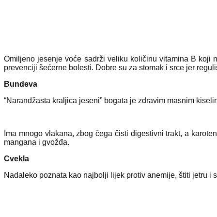
Omiljeno jesenje voće sadrži veliku količinu vitamina B koj
prevenciji šećerne bolesti. Dobre su za stomak i srce jer reguliš
Bundeva
“Narandžasta kraljica jeseni” bogata je zdravim masnim kiseli
Ima mnogo vlakana, zbog čega čisti digestivni trakt, a karote
mangana i gvožđa.
Cvekla
Nadaleko poznata kao najbolji lijek protiv anemije, štiti jetru i