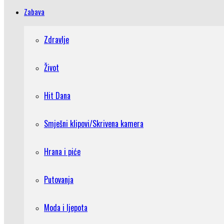
Zabava
Zdravlje
Život
Hit Dana
Smješni klipovi/Skrivena kamera
Hrana i piće
Putovanja
Moda i ljepota