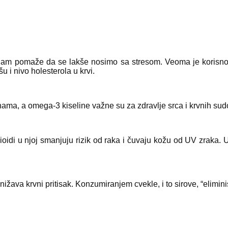
i nam pomaže da se lakše nosimo sa stresom. Veoma je korisno u
u i nivo holesterola u krvi.
nama, a omega-3 kiseline važne su za zdravlje srca i krvnih sud
nioidi u njoj smanjuju rizik od raka i čuvaju kožu od UV zraka.
 snižava krvni pritisak. Konzumiranjem cvekle, i to sirove, “elimin