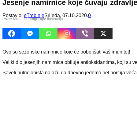
Jesenje namirnice koje čuvaju zdravlj
Postavio:
eTrebinje
Srijeda, 07.10.2020.
0
Izvor:
Mondo
Fotografija:
Ilustracija
Ovo su sezonske namirnice koje će poboljšati vaš imunitet!
Veliki dio jesenjih namirnica obiluje antioksidantima, koji su v
Saveti nutricionista nalažu da dnevno jedemo pet porcija voća i