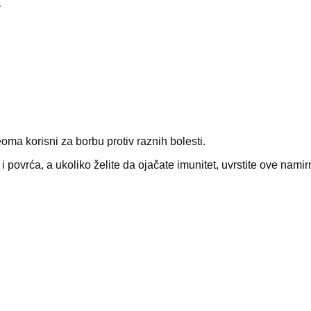
e
eoma korisni za borbu protiv raznih bolesti.
 povrća, a ukoliko želite da ojačate imunitet, uvrstite ove namir