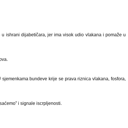
 ishrani dijabetičara, jer ima visok udio vlakana i pomaže u
ova.
 U sjemenkama bundeve krije se prava riznica vlakana, fosfora,
isaćemo” i signale iscrpljenosti.