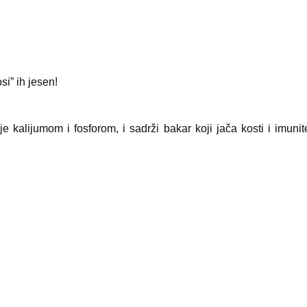
si” ih jesen!
e kalijumom i fosforom, i sadrži bakar koji jača kosti i imunit