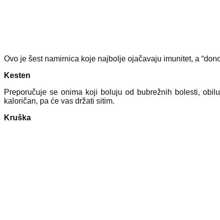
Ovo je šest namirnica koje najbolje ojačavaju imunitet, a “dono
Kesten
Preporučuje se onima koji boluju od bubrežnih bolesti, obiluj
kaloričan, pa će vas držati sitim.
Kruška