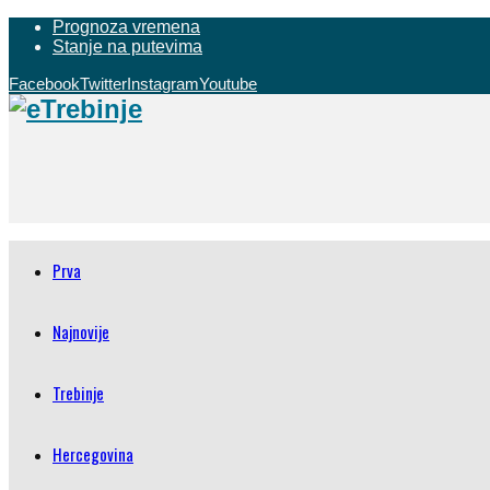
Prognoza vremena
Stanje na putevima
Facebook
Twitter
Instagram
Youtube
Prva
Najnovije
Trebinje
Hercegovina