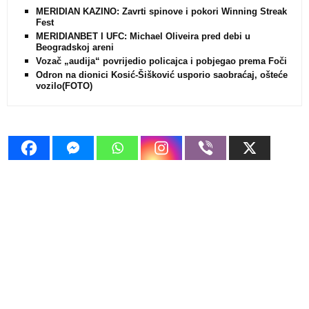
MERIDIAN KAZINO: Zavrti spinove i pokori Winning Streak
Fest
MERIDIANBET I UFC: Michael Oliveira pred debi u
Beogradskoj areni
Vozač „audija“ povrijedio policajca i pobjegao prema Foči
Odron na dionici Kosić-Šišković usporio saobraćaj, oštećeno
vozilo(FOTO)