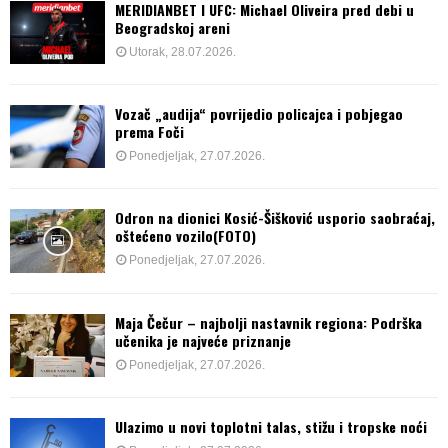
MERIDIANBET I UFC: Michael Oliveira pred debi u
Beogradskoj areni
Utorak, 28.07.2026.
Vozač „audija“ povrijedio policajca i pobjegao
prema Foči
Ponedjeljak, 27.07.2026.
Odron na dionici Kosić-Šišković usporio saobraćaj,
oštećeno vozilo(FOTO)
Ponedjeljak, 27.07.2026.
Maja Čečur – najbolji nastavnik regiona: Podrška
učenika je najveće priznanje
Ponedjeljak, 27.07.2026.
Ulazimo u novi toplotni talas, stižu i tropske noći