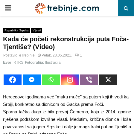
P
R
Republika Srpska
Vijesti
Kada će početi rekonstrukcija puta Foča-
I
Tjentiše? (Video)
M
Postavio:
eTrebinje
Petak, 28.05.2021.
1
Izvor:
RTRS
Fotografija:
Ilustracija
A
R
Hercegovci godinama već “muku muče” sa putem koji ih vodi ka
Y
Srbiji, konkretno sa dionicom od Gacka prema Foči.
Sporna tačka dugo je bila prevoj Čemerno, koja je 2014. godine
riješena podrškom izvršne vlasti. Međutim, kritična dionica i loša
M
povezanost sa jugom Srpske i dalje je magistralni put od Tjentišta