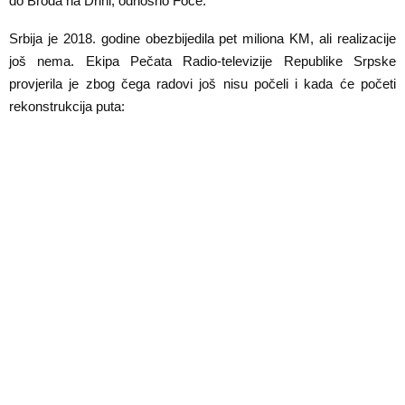
do Broda na Drini, odnosno Foče.
E
Srbija je 2018. godine obezbijedila pet miliona KM, ali realizacije
N
još nema. Ekipa Pečata Radio-televizije Republike Srpske
provjerila je zbog čega radovi još nisu počeli i kada će početi
U
rekonstrukcija puta: