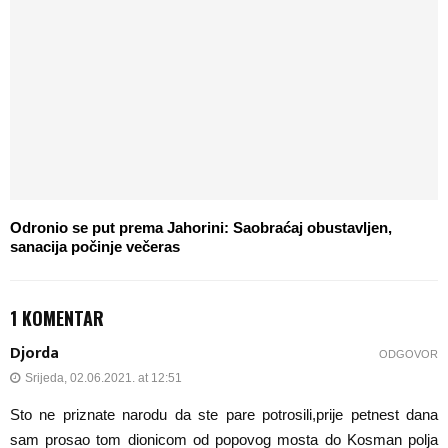
Odronio se put prema Jahorini: Saobraćaj obustavljen,
sanacija počinje večeras
1 KOMENTAR
Djorda
ODGOVOR
Srijeda, 02.06.2021. at 12:51
Sto ne priznate narodu da ste pare potrosili,prije petnest dana
sam prosao tom dionicom od popovog mosta do Kosman polja