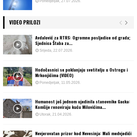
Ponedjeljak, 27.07.2026.
VIDEO PRILOZI
Avdalović za RTRS: Ogromne posljedice od grada;
Sjednica Štaba za...
Srijeda, 22.07.2026.
Hodočasnici se poklanjaju svetitelju u Ostrogu i
Mrkonjićima (VIDEO)
Ponedjeljak, 11.05.2026.
Humanost još jednom ujedinila stanovnike Gacka:
Komšije renoviraju kuću Milovićima...
Utorak, 21.04.2026.
Nevjerovatan prizor kod Nevesinja: Mali medvjedići