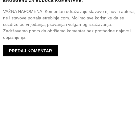
BROWSERU ZA BUDUĆE KOMENTARE.
VAŽNA NAPOMENA: Komentari odražavaju stavove njihovih autora,
ne i stavove portala etrebinje.com. Molimo sve korisnike da se
suzdrže od vrijeđanja, psovanja i vulgarnog izražavanja.
Zadržavamo pravo da obrišemo komentar bez prethodne najave i
objašnjenja.