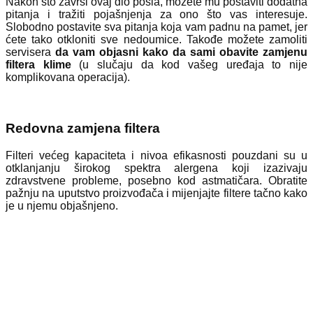
Nakon što završi ovaj dio posla, možete mu postaviti dodatna
pitanja i tražiti pojašnjenja za ono što vas interesuje.
Slobodno postavite sva pitanja koja vam padnu na pamet, jer
ćete tako otkloniti sve nedoumice. Takođe možete zamoliti
servisera
da vam objasni kako da sami obavite zamjenu
filtera klime
(u slučaju da kod vašeg uređaja to nije
komplikovana operacija).
Redovna zamjena filtera
Filteri većeg kapaciteta i nivoa efikasnosti pouzdani su u
otklanjanju širokog spektra alergena koji izazivaju
zdravstvene probleme, posebno kod astmatičara. Obratite
pažnju na uputstvo proizvođača i mijenjajte filtere tačno kako
je u njemu objašnjeno.