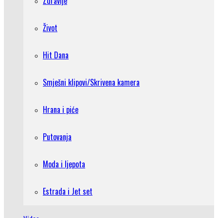
Zdravlje
Život
Hit Dana
Smješni klipovi/Skrivena kamera
Hrana i piće
Putovanja
Moda i ljepota
Estrada i Jet set