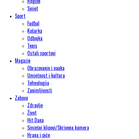
Region
Svijet
Sport
Fudbal
Košarka
Odbojka
Tenis
Ostali sportovi
Magazin
Obrazovanje i nauka
Umjetnost i kultura
Tehnologija
Zanimljivosti
Zabava
Zdravlje
Život
Hit Dana
Smješni klipovi/Skrivena kamera
Hrana i piće