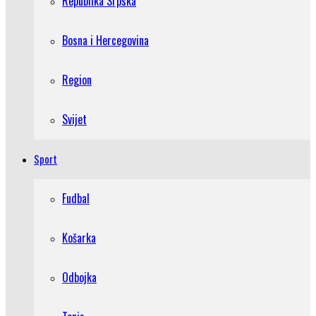
Republika Srpska
Bosna i Hercegovina
Region
Svijet
Sport
Fudbal
Košarka
Odbojka