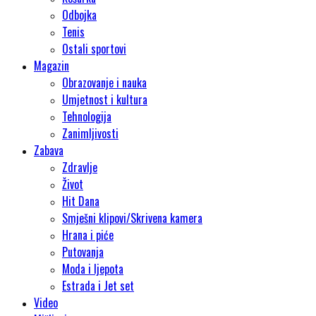
Odbojka
Tenis
Ostali sportovi
Magazin
Obrazovanje i nauka
Umjetnost i kultura
Tehnologija
Zanimljivosti
Zabava
Zdravlje
Život
Hit Dana
Smješni klipovi/Skrivena kamera
Hrana i piće
Putovanja
Moda i ljepota
Estrada i Jet set
Video