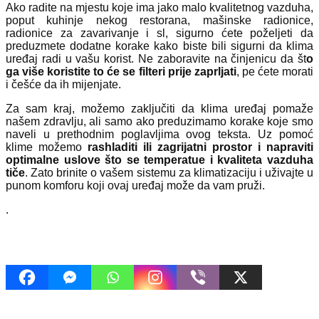
Ako radite na mjestu koje ima jako malo kvalitetnog vazduha,
poput kuhinje nekog restorana, mašinske radionice,
radionice za zavarivanje i sl, sigurno ćete poželjeti da
preduzmete dodatne korake kako biste bili sigurni da klima
uređaj radi u vašu korist. Ne zaboravite na činjenicu da št
o
ga više koristite to će se filteri prije zaprljati
, pe ćete morati
i češće da ih mijenjate.
Za sam kraj, možemo zaključiti da klima uređaj pomaže
našem zdravlju, ali samo ako preduzimamo korake koje smo
naveli u prethodnim poglavljima ovog teksta. Uz pomoć
klime možemo
rashladiti ili zagrijatni prostor i napraviti
optimalne uslove što se temperatue i kvaliteta vazduha
tiče
. Zato brinite o vašem sistemu za klimatizaciju i uživajte u
punom komforu koji ovaj uređaj može da vam pruži.
.