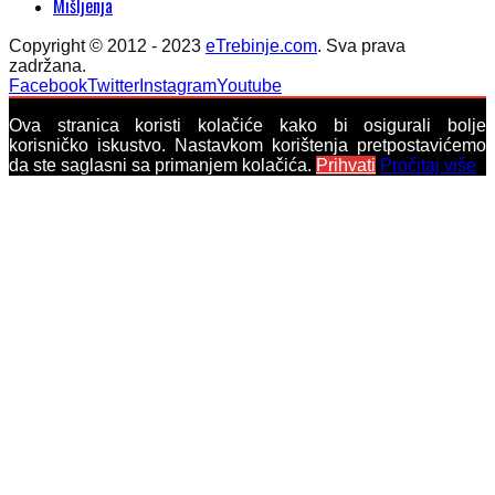
Mišljenja
Copyright © 2012 - 2023
eTrebinje.com
. Sva prava
zadržana.
Facebook
Twitter
Instagram
Youtube
Ova stranica koristi kolačiće kako bi osigurali bolje
korisničko iskustvo. Nastavkom korištenja pretpostavićemo
da ste saglasni sa primanjem kolačića.
Prihvati
Pročitaj više