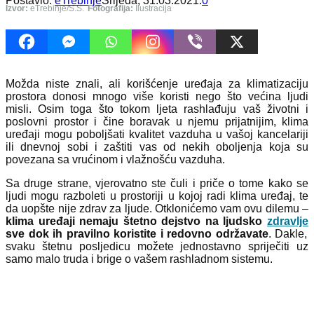
Postavio:
eTrebinje
Srijeda, 31.03.2021.
0
Izvor:
eTrebinje/S.S.
Fotografija:
Ilustracija
Možda niste znali, ali korišćenje uređaja za klimatizaciju
prostora donosi mnogo više koristi nego što većina ljudi
misli. Osim toga što tokom ljeta rashlađuju vaš životni i
poslovni prostor i čine boravak u njemu prijatnijim, klima
uređaji mogu poboljšati kvalitet vazduha u vašoj kancelariji
ili dnevnoj sobi i zaštiti vas od nekih oboljenja koja su
povezana sa vrućinom i vlažnošću vazduha.
Sa druge strane, vjerovatno ste čuli i priče o tome kako se
ljudi mogu razboleti u prostoriji u kojoj radi klima uređaj, te
da uopšte nije zdrav za ljude. Otklonićemo vam ovu dilemu –
klima uređaji nemaju štetno dejstvo na ljudsko
zdravlje
sve dok ih pravilno koristite i redovno održavate
. Dakle,
svaku štetnu posljedicu možete jednostavno spriječiti uz
samo malo truda i brige o vašem rashladnom sistemu.