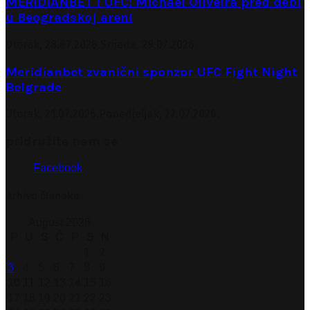
MERIDIANBET I UFC: Michael Oliveira pred debi
u Beogradskoj areni
Utorak, 28.07.2026.
Srijeda, 29.07.2026.
Meridianbet zvanični sponzor UFC Fight Night
Belgrade
Utorak, 21.07.2026.
Ponedjeljak, 27.07.2026.
pridružite nam se
Facebook
Arhiva članaka
August 2026
P
U
S
Č
P
S
N
1
2
3
4
5
6
7
8
9
10
11
12
13
14
15
16
17
18
19
20
21
22
23