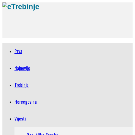
Prva
Najnovije
Trebinje
Hercegovina
Vijesti