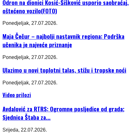
Odron na dionici Kosić-Šišković usporio saobraćaj,
oštećeno vozilo(FOTO)
Ponedjeljak, 27.07.2026.
Maja Čečur – najbolji nastavnik regiona: Podrška
učenika je najveće priznanje
Ponedjeljak, 27.07.2026.
Ulazimo u novi toplotni talas, stižu i tropske noći
Ponedjeljak, 27.07.2026.
Video prilozi
Avdalović za RTRS: Ogromne posljedice od grada;
Sjednica Štaba za...
Srijeda, 22.07.2026.