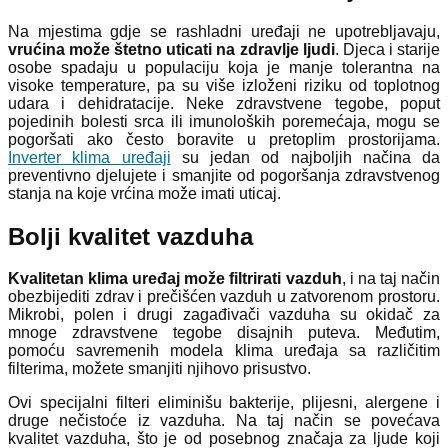
Na mjestima gdje se rashladni uređaji ne upotrebljavaju,
vrućina može štetno uticati na zdravlje ljudi
. Djeca i starije
osobe spadaju u populaciju koja je manje tolerantna na
visoke temperature, pa su više izloženi riziku od toplotnog
udara i dehidratacije. Neke zdravstvene tegobe, poput
pojedinih bolesti srca ili imunoloških poremećaja, mogu se
pogoršati ako često boravite u pretoplim prostorijama.
Inverter klima uređaji
su jedan od najboljih načina da
preventivno djelujete i smanjite od pogoršanja zdravstvenog
stanja na koje vrćina može imati uticaj.
Bolji kvalitet vazduha
Kvalitetan klima uređaj može filtrirati vazduh
, i na taj način
obezbijediti zdrav i prečišćen vazduh u zatvorenom prostoru.
Mikrobi, polen i drugi zagađivači vazduha su okidač za
mnoge zdravstvene tegobe disajnih puteva. Međutim,
pomoću savremenih modela klima uređaja sa različitim
filterima, možete smanjiti njihovo prisustvo.
Ovi specijalni filteri eliminišu bakterije, plijesni, alergene i
druge nečistoće iz vazduha. Na taj način se povećava
kvalitet vazduha, što je od posebnog značaja za ljude koji