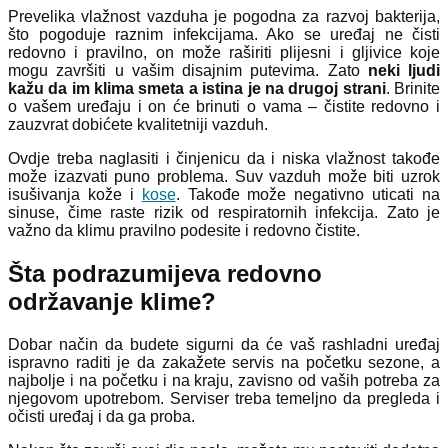
Prevelika vlažnost vazduha je pogodna za razvoj bakterija,
što pogoduje raznim infekcijama. Ako se uređaj ne čisti
redovno i pravilno, on može raširiti plijesni i gljivice koje
mogu završiti u vašim disajnim putevima. Zato
neki ljudi
kažu da im klima smeta a istina je na drugoj strani
. Brinite
o vašem uređaju i on će brinuti o vama – čistite redovno i
zauzvrat dobićete kvalitetniji vazduh.
Ovdje treba naglasiti i činjenicu da i niska vlažnost takođe
može izazvati puno problema. Suv vazduh može biti uzrok
isušivanja kože i
kose
. Takođe može negativno uticati na
sinuse, čime raste rizik od respiratornih infekcija. Zato je
važno da klimu pravilno podesite i redovno čistite.
Šta podrazumijeva redovno
održavanje klime?
Dobar način da budete sigurni da će vaš rashladni uređaj
ispravno raditi je da zakažete servis na početku sezone, a
najbolje i na početku i na kraju, zavisno od vaših potreba za
njegovom upotrebom. Serviser treba temeljno da pregleda i
očisti uređaj i da ga proba.