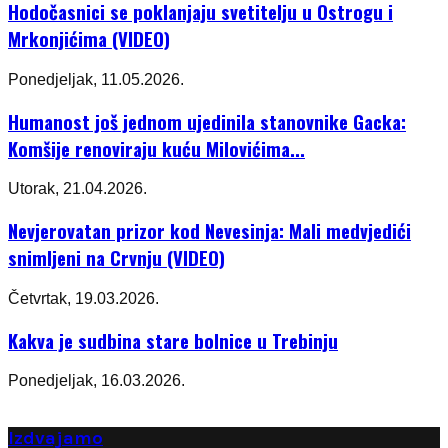
Hodočasnici se poklanjaju svetitelju u Ostrogu i
Mrkonjićima (VIDEO)
Ponedjeljak, 11.05.2026.
Humanost još jednom ujedinila stanovnike Gacka:
Komšije renoviraju kuću Milovićima...
Utorak, 21.04.2026.
Nevjerovatan prizor kod Nevesinja: Mali medvjedići
snimljeni na Crvnju (VIDEO)
Četvrtak, 19.03.2026.
Kakva je sudbina stare bolnice u Trebinju
Ponedjeljak, 16.03.2026.
Izdvajamo