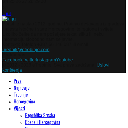
24
25
26
27
28
29
30
31
« jul
Portal je nastao 2012. godine. Pratimo dešavanja iz gradova
i mjesta Istočne i stare Hercegovine, te regiona i svijeta.
Ukoliko želite da nam pošaljete tekst, sliku ili neku
informaciju slobodno nam se javite.
Kontakti: Telefon +387 66 148 087 ili email
urednik@etrebinje.com
Pratite nas
Facebook
Twitter
Instagram
Youtube
© 2012 - 2023 eTrebinje. Sva prava zadržana.
Uslovi
korištenja
Prva
Najnovije
Trebinje
Hercegovina
Vijesti
Republika Srpska
Bosna i Hercegovina