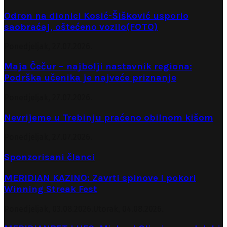
Odron na dionici Kosić-Šišković usporio
saobraćaj, oštećeno vozilo(FOTO)
Ponedjeljak, 27.07.2026.
Maja Čečur – najbolji nastavnik regiona:
Podrška učenika je najveće priznanje
Ponedjeljak, 27.07.2026.
Nevrijeme u Trebinju praćeno obilnom kišom
Ponedjeljak, 27.07.2026.
Sponzorisani članci
MERIDIAN KAZINO: Zavrti spinove i pokori
Winning Streak Fest
Ponedjeljak, 03.08.2026.
Utorak, 04.08.2026.