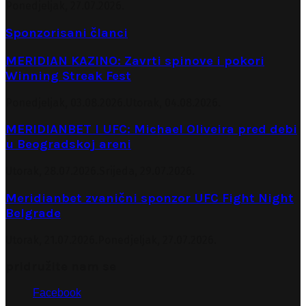
Ponedjeljak, 27.07.2026.
Sponzorisani članci
MERIDIAN KAZINO: Zavrti spinove i pokori
Winning Streak Fest
Ponedjeljak, 03.08.2026.
Utorak, 04.08.2026.
MERIDIANBET I UFC: Michael Oliveira pred debi
u Beogradskoj areni
Utorak, 28.07.2026.
Srijeda, 29.07.2026.
Meridianbet zvanični sponzor UFC Fight Night
Belgrade
Utorak, 21.07.2026.
Ponedjeljak, 27.07.2026.
pridružite nam se
Facebook