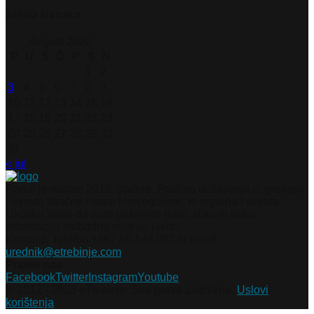
Arhiva članaka
August 2026
P
U
S
Č
P
S
N
1
2
3
4
5
6
7
8
9
10
11
12
13
14
15
16
17
18
19
20
21
22
23
24
25
26
27
28
29
30
31
« jul
Portal je nastao 2012. godine. Pratimo dešavanja iz gradova
i mjesta Istočne i stare Hercegovine, te regiona i svijeta.
Ukoliko želite da nam pošaljete tekst, sliku ili neku
informaciju slobodno nam se javite.
Kontakti: Telefon +387 66 148 087 ili email
urednik@etrebinje.com
Pratite nas
Facebook
Twitter
Instagram
Youtube
© 2012 - 2023 eTrebinje. Sva prava zadržana.
Uslovi
korištenja