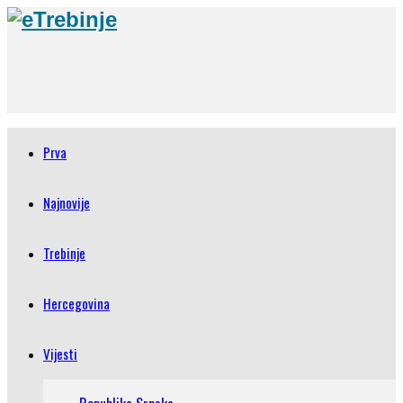
Prva
Najnovije
Trebinje
Hercegovina
Vijesti