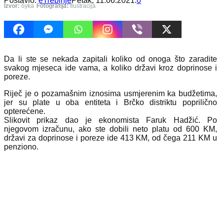
Postavio:
eTrebinje
Petak, 11.06.2021.
0
Izvor:
буka
Fotografija:
Ilustracija
Da li ste se nekada zapitali koliko od onoga što zaradite
svakog mjeseca ide vama, a koliko državi kroz doprinose i
poreze.
Riječ je o pozamašnim iznosima usmjerenim ka budžetima,
jer su plate u oba entiteta i Brčko distriktu poprilično
opterećene.
Slikovit prikaz dao je ekonomista Faruk Hadžić. Po
njegovom izračunu, ako ste dobili neto platu od 600 KM,
državi za doprinose i poreze ide 413 KM, od čega 211 KM u
penziono.