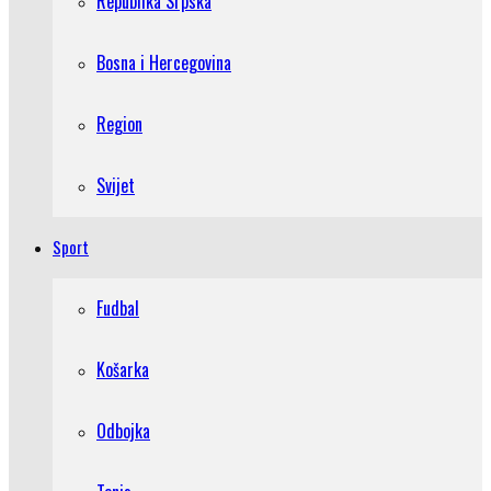
Republika Srpska
Bosna i Hercegovina
Region
Svijet
Sport
Fudbal
Košarka
Odbojka