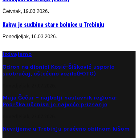
Četvrtak, 19.03.2026.
Kakva je sudbina stare bolnice u Trebinju
Ponedjeljak, 16.03.2026.
Izdvajamo
Odron na dionici Kosić-Šišković usporio
saobraćaj, oštećeno vozilo(FOTO)
Ponedjeljak, 27.07.2026.
Maja Čečur – najbolji nastavnik regiona:
Podrška učenika je najveće priznanje
Ponedjeljak, 27.07.2026.
Nevrijeme u Trebinju praćeno obilnom kišom