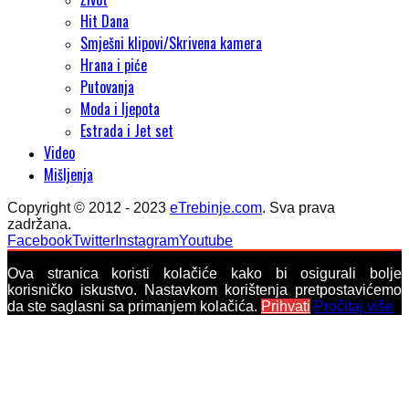
Hit Dana
Smješni klipovi/Skrivena kamera
Hrana i piće
Putovanja
Moda i ljepota
Estrada i Jet set
Video
Mišljenja
Copyright © 2012 - 2023
eTrebinje.com
. Sva prava
zadržana.
Facebook
Twitter
Instagram
Youtube
Ova stranica koristi kolačiće kako bi osigurali bolje
korisničko iskustvo. Nastavkom korištenja pretpostavićemo
da ste saglasni sa primanjem kolačića.
Prihvati
Pročitaj više