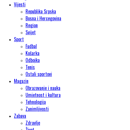
Vijesti
Republika Srpska
Bosna i Hercegovina
Region
Svijet
Sport
Fudbal
Košarka
Odbojka
Tenis
Ostali sportovi
Magazin
Obrazovanje i nauka
Umjetnost i kultura
Tehnologija
Zanimljivosti
Zabava
Zdravlje
Život