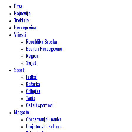
Prva
Najnovije
Trebinje
Hercegovina
Vijesti
Republika Srpska
Bosna i Hercegovina
Region
Svijet
Sport
Fudbal
Košarka
Odbojka
Tenis
Ostali sportovi
Magazin
Obrazovanje i nauka
Umjetnost i kultura