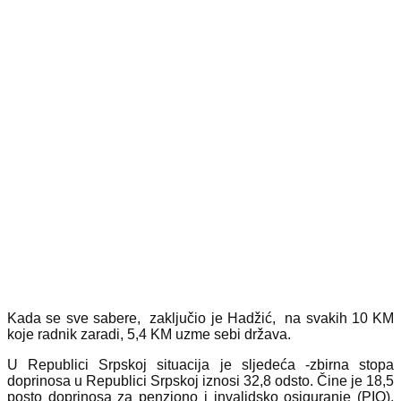
Kada se sve sabere, zaključio je Hadžić, na svakih 10 KM
koje radnik zaradi, 5,4 KM uzme sebi država.
U Republici Srpskoj situacija je sljedeća -zbirna stopa
doprinosa u Republici Srpskoj iznosi 32,8 odsto. Čine je 18,5
posto doprinosa za penziono i invalidsko osiguranje (PIO),