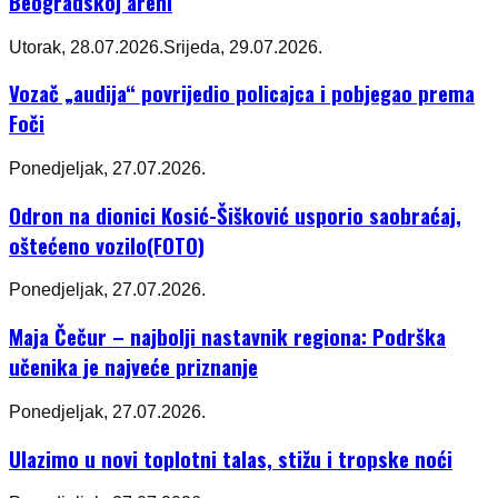
Beogradskoj areni
Utorak, 28.07.2026.
Srijeda, 29.07.2026.
Vozač „audija“ povrijedio policajca i pobjegao prema
Foči
Ponedjeljak, 27.07.2026.
Odron na dionici Kosić-Šišković usporio saobraćaj,
oštećeno vozilo(FOTO)
Ponedjeljak, 27.07.2026.
Maja Čečur – najbolji nastavnik regiona: Podrška
učenika je najveće priznanje
Ponedjeljak, 27.07.2026.
Ulazimo u novi toplotni talas, stižu i tropske noći