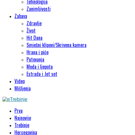
Tehnologija
Zanimljivosti
Zabava
Zdravlje
Život
Hit Dana
Smješni klipovi/Skrivena kamera
Hrana i piće
Putovanja
Moda i ljepota
Estrada i Jet set
Video
Mišljenja
Prva
Najnovije
Trebinje
Hercegovina