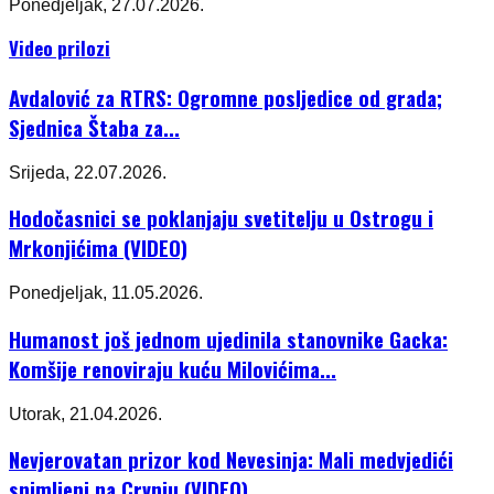
Ponedjeljak, 27.07.2026.
Video prilozi
Avdalović za RTRS: Ogromne posljedice od grada;
Sjednica Štaba za...
Srijeda, 22.07.2026.
Hodočasnici se poklanjaju svetitelju u Ostrogu i
Mrkonjićima (VIDEO)
Ponedjeljak, 11.05.2026.
Humanost još jednom ujedinila stanovnike Gacka:
Komšije renoviraju kuću Milovićima...
Utorak, 21.04.2026.
Nevjerovatan prizor kod Nevesinja: Mali medvjedići
snimljeni na Crvnju (VIDEO)