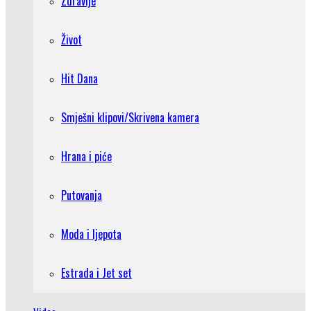
Zdravlje
Život
Hit Dana
Smješni klipovi/Skrivena kamera
Hrana i piće
Putovanja
Moda i ljepota
Estrada i Jet set