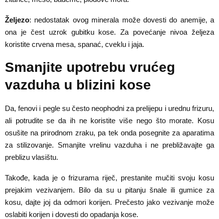
Željezo
: nedostatak ovog minerala može dovesti do anemije, a
ona je čest uzrok gubitku kose. Za povećanje nivoa željeza
koristite crvena mesa, spanać, cveklu i jaja.
Smanjite upotrebu vrućeg
vazduha u blizini kose
Da, fenovi i pegle su često neophodni za prelijepu i urednu frizuru,
ali potrudite se da ih ne koristite više nego što morate. Kosu
osušite na prirodnom zraku, pa tek onda posegnite za aparatima
za stilizovanje. Smanjite vrelinu vazduha i ne prebližavajte ga
preblizu vlasištu.
Takođe, kada je o frizurama riječ, prestanite mučiti svoju kosu
prejakim vezivanjem. Bilo da su u pitanju šnale ili gumice za
kosu, dajte joj da odmori korijen. Prečesto jako vezivanje može
oslabiti korijen i dovesti do opadanja kose.