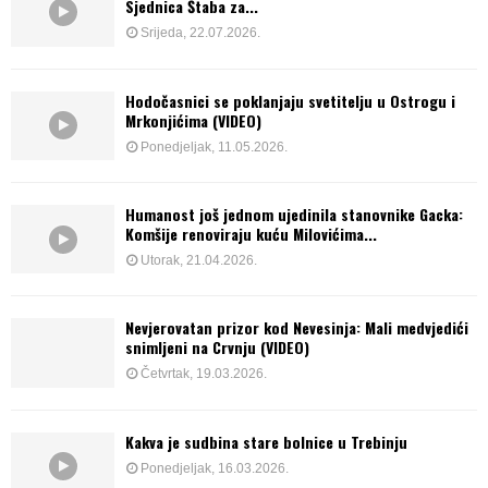
Sjednica Štaba za...
Srijeda, 22.07.2026.
Hodočasnici se poklanjaju svetitelju u Ostrogu i
Mrkonjićima (VIDEO)
Ponedjeljak, 11.05.2026.
Humanost još jednom ujedinila stanovnike Gacka:
Komšije renoviraju kuću Milovićima...
Utorak, 21.04.2026.
Nevjerovatan prizor kod Nevesinja: Mali medvjedići
snimljeni na Crvnju (VIDEO)
Četvrtak, 19.03.2026.
Kakva je sudbina stare bolnice u Trebinju
Ponedjeljak, 16.03.2026.