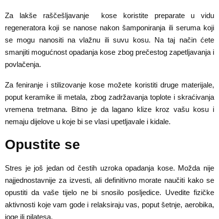
Za lakše raščešljavanje kose koristite preparate u vidu
regeneratora koji se nanose nakon šamponiranja ili seruma koji
se mogu nanositi na vlažnu ili suvu kosu. Na taj način ćete
smanjiti mogućnost opadanja kose zbog prečestog zapetljavanja i
povlačenja.
Za feniranje i stilizovanje kose možete koristiti druge materijale,
poput keramike ili metala, zbog zadržavanja toplote i skraćivanja
vremena tretmana. Bitno je da lagano klize kroz vašu kosu i
nemaju dijelove u koje bi se vlasi upetljavale i kidale.
Opustite se
Stres je još jedan od čestih uzroka opadanja kose. Možda nije
najjednostavnije za izvesti, ali definitivno morate naučiti kako se
opustiti da vaše tijelo ne bi snosilo posljedice. Uvedite fizičke
aktivnosti koje vam gode i relaksiraju vas, poput šetnje, aerobika,
joge ili pilatesa.