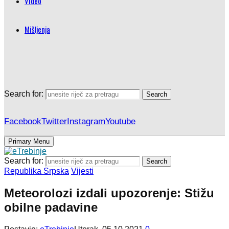
Video
Mišljenja
Search for:
Search
Facebook
Twitter
Instagram
Youtube
Primary Menu
Search for:
Search
Republika Srpska
Vijesti
Meteorolozi izdali upozorenje: Stižu
obilne padavine