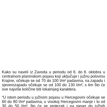
Kako su naveli iz Zavoda u periodu od 6. do 8. oktobra u
centralnom planinskom pojasu koji uključuje i južnu polovinu
Krajine, očekuje se od 70 do 100 l/m² padavina, na zapadu i
sjeverozapadu očekuje se od 100 do 130 l/m², s tim što će
ove najviše količine biti lokalnijeg karaktera.
“U istom periodu u južnom pojasu u Hercegovini očekuje se
60 do 80 l/m² padavina, u visokoj Hercegovini manje i to od
30 do 50 l/m², što će se protezati i na sjever do južnih