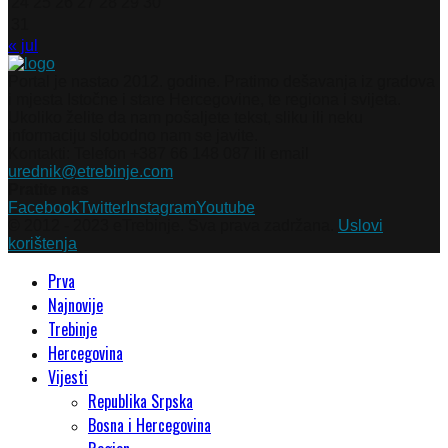
24
25
26
27
28
29
30
31
« jul
Portal je nastao 2012. godine. Pratimo dešavanja iz gradova
i mjesta Istočne i stare Hercegovine, te regiona i svijeta.
Ukoliko želite da nam pošaljete tekst, sliku ili neku
informaciju slobodno nam se javite.
Kontakti: Telefon +387 66 148 087 ili email
urednik@etrebinje.com
Pratite nas
Facebook
Twitter
Instagram
Youtube
© 2012 - 2023 eTrebinje. Sva prava zadržana.
Uslovi
korištenja
Prva
Najnovije
Trebinje
Hercegovina
Vijesti
Republika Srpska
Bosna i Hercegovina