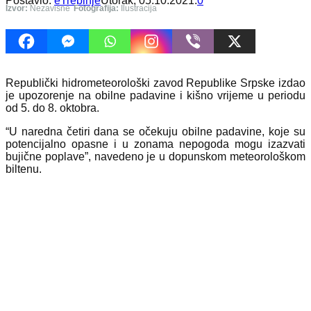
Postavio:
eTrebinje
Utorak, 05.10.2021.
0
Izvor:
Nezavisne
Fotografija:
Ilustracija
Republički hidrometeorološki zavod Republike Srpske izdao
je upozorenje na obilne padavine i kišno vrijeme u periodu
od 5. do 8. oktobra.
“U naredna četiri dana se očekuju obilne padavine, koje su
potencijalno opasne i u zonama nepogoda mogu izazvati
bujične poplave”, navedeno je u dopunskom meteorološkom
biltenu.