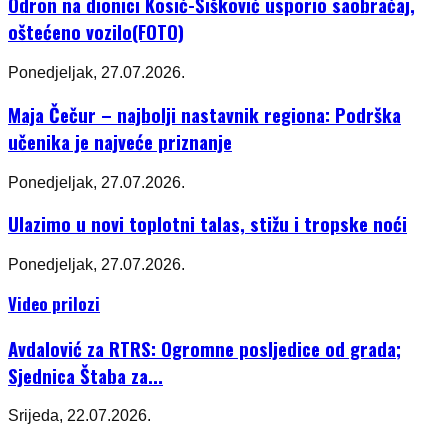
Odron na dionici Kosić-Šišković usporio saobraćaj,
oštećeno vozilo(FOTO)
Ponedjeljak, 27.07.2026.
Maja Čečur – najbolji nastavnik regiona: Podrška
učenika je najveće priznanje
Ponedjeljak, 27.07.2026.
Ulazimo u novi toplotni talas, stižu i tropske noći
Ponedjeljak, 27.07.2026.
Video prilozi
Avdalović za RTRS: Ogromne posljedice od grada;
Sjednica Štaba za...
Srijeda, 22.07.2026.