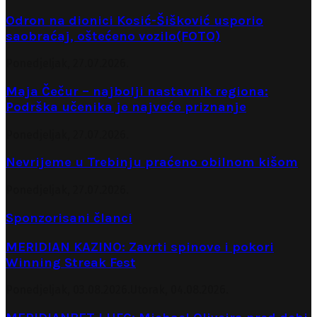
Odron na dionici Kosić-Šišković usporio
saobraćaj, oštećeno vozilo(FOTO)
Ponedjeljak, 27.07.2026.
Maja Čečur – najbolji nastavnik regiona:
Podrška učenika je najveće priznanje
Ponedjeljak, 27.07.2026.
Nevrijeme u Trebinju praćeno obilnom kišom
Ponedjeljak, 27.07.2026.
Sponzorisani članci
MERIDIAN KAZINO: Zavrti spinove i pokori
Winning Streak Fest
Ponedjeljak, 03.08.2026.
Utorak, 04.08.2026.