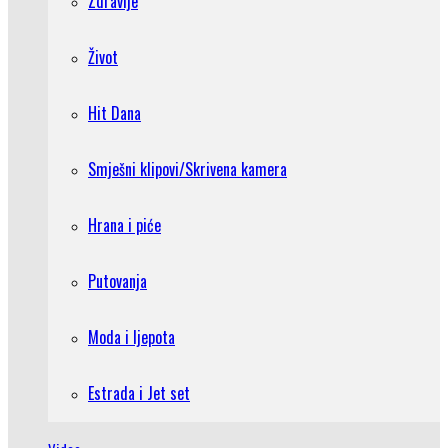
Zdravlje
Život
Hit Dana
Smješni klipovi/Skrivena kamera
Hrana i piće
Putovanja
Moda i ljepota
Estrada i Jet set