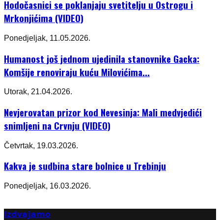
Hodočasnici se poklanjaju svetitelju u Ostrogu i
Mrkonjićima (VIDEO)
Ponedjeljak, 11.05.2026.
Humanost još jednom ujedinila stanovnike Gacka:
Komšije renoviraju kuću Milovićima...
Utorak, 21.04.2026.
Nevjerovatan prizor kod Nevesinja: Mali medvjedići
snimljeni na Crvnju (VIDEO)
Četvrtak, 19.03.2026.
Kakva je sudbina stare bolnice u Trebinju
Ponedjeljak, 16.03.2026.
Izdvajamo