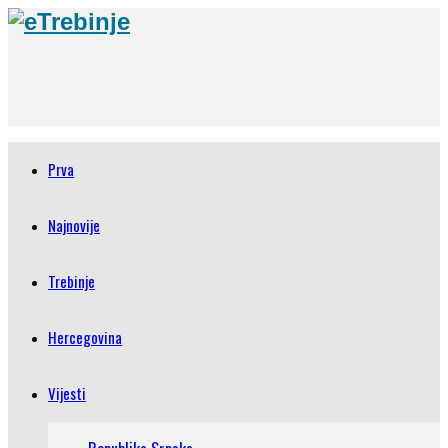
Prva
Najnovije
Trebinje
Hercegovina
Vijesti