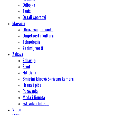
Odbojka
Tenis
Ostali sportovi
Magazin
Obrazovanje i nauka
Umjetnost i kultura
Tehnologija
Zanimljivosti
Zabava
Zdravlje
Život
Hit Dana
Smješni klipovi/Skrivena kamera
Hrana i piće
Putovanja
Moda i ljepota
Estrada i Jet set
Video