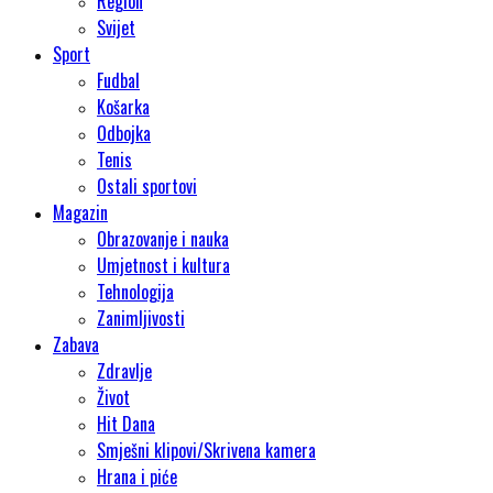
Region
Svijet
Sport
Fudbal
Košarka
Odbojka
Tenis
Ostali sportovi
Magazin
Obrazovanje i nauka
Umjetnost i kultura
Tehnologija
Zanimljivosti
Zabava
Zdravlje
Život
Hit Dana
Smješni klipovi/Skrivena kamera
Hrana i piće