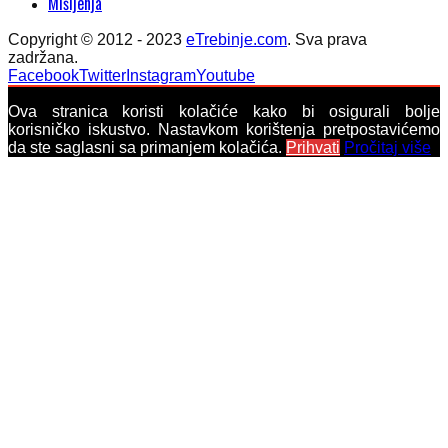
Mišljenja
Copyright © 2012 - 2023
eTrebinje.com
. Sva prava
zadržana.
Facebook
Twitter
Instagram
Youtube
Ova stranica koristi kolačiće kako bi osigurali bolje
korisničko iskustvo. Nastavkom korištenja pretpostavićemo
da ste saglasni sa primanjem kolačića.
Prihvati
Pročitaj više