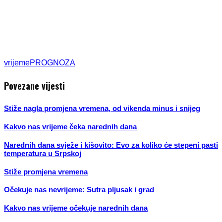
vrijeme
PROGNOZA
Povezane vijesti
Stiže nagla promjena vremena, od vikenda minus i snijeg
Kakvo nas vrijeme čeka narednih dana
Narednih dana svježe i kišovito: Evo za koliko će stepeni pasti
temperatura u Srpskoj
Stiže promjena vremena
Očekuje nas nevrijeme: Sutra pljusak i grad
Kakvo nas vrijeme očekuje narednih dana