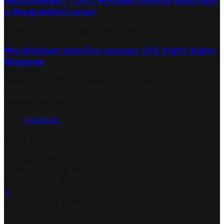
MERIDIANBET I UFC: Michael Oliveira pred debi
u Beogradskoj areni
Utorak, 28.07.2026.
Srijeda, 29.07.2026.
Meridianbet zvanični sponzor UFC Fight Night
Belgrade
Utorak, 21.07.2026.
Ponedjeljak, 27.07.2026.
pridružite nam se
Facebook
Arhiva članaka
August 2026
P
U
S
Č
P
S
N
1
2
3
4
5
6
7
8
9
10
11
12
13
14
15
16
17
18
19
20
21
22
23