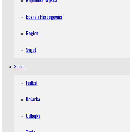
Republika Srpska
Bosna i Hercegovina
Region
Svijet
Sport
Fudbal
Košarka
Odbojka