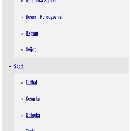
Republika Srpska
Bosna i Hercegovina
Region
Svijet
Sport
Fudbal
Košarka
Odbojka