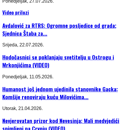
Ponedjeljak, 27.07.2026.
Video prilozi
Avdalović za RTRS: Ogromne posljedice od grada;
Sjednica Štaba za...
Srijeda, 22.07.2026.
Hodočasnici se poklanjaju svetitelju u Ostrogu i
Mrkonjićima (VIDEO)
Ponedjeljak, 11.05.2026.
Humanost još jednom ujedinila stanovnike Gacka:
Komšije renoviraju kuću Milovićima...
Utorak, 21.04.2026.
Nevjerovatan prizor kod Nevesinja: Mali medvjedići
snimljeni na Crvnju (VIDEO)