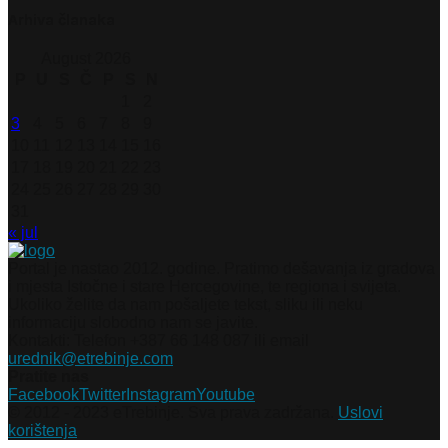
Arhiva članaka
August 2026
P
U
S
Č
P
S
N
1
2
3
4
5
6
7
8
9
10
11
12
13
14
15
16
17
18
19
20
21
22
23
24
25
26
27
28
29
30
31
« jul
Portal je nastao 2012. godine. Pratimo dešavanja iz gradova
i mjesta Istočne i stare Hercegovine, te regiona i svijeta.
Ukoliko želite da nam pošaljete tekst, sliku ili neku
informaciju slobodno nam se javite.
Kontakti: Telefon +387 66 148 087 ili email
urednik@etrebinje.com
Pratite nas
Facebook
Twitter
Instagram
Youtube
© 2012 - 2023 eTrebinje. Sva prava zadržana.
Uslovi
korištenja