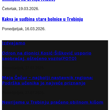
Četvrtak, 19.03.2026.
Kakva je sudbina stare bolnice u Trebinju
Ponedjeljak, 16.03.2026.
Izdvajamo
Odron na dionici Kosić-Šišković usporio
saobraćaj, oštećeno vozilo(FOTO)
Ponedjeljak, 27.07.2026.
Maja Čečur – najbolji nastavnik regiona:
Podrška učenika je najveće priznanje
Ponedjeljak, 27.07.2026.
Nevrijeme u Trebinju praćeno obilnom kišom