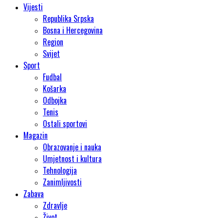
Vijesti
Republika Srpska
Bosna i Hercegovina
Region
Svijet
Sport
Fudbal
Košarka
Odbojka
Tenis
Ostali sportovi
Magazin
Obrazovanje i nauka
Umjetnost i kultura
Tehnologija
Zanimljivosti
Zabava
Zdravlje
Život