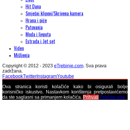
Hit Dana
Smješni klipovi/Skrivena kamera
Hrana i piće
Putovanja
Moda i ljepota
Estrada i Jet set
Video
Mišljenja
Copyright © 2012 - 2023
eTrebinje.com
. Sva prava
zadržana.
Facebook
Twitter
Instagram
Youtube
Ova stranica koristi kolačiće kako bi osigurali bolje
korisničko iskustvo. Nastavkom korištenja pretpostavićemo
da ste saglasni sa primanjem kolačića.
Prihvati
Pročitaj više