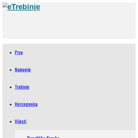
Prva
Najnovije
Trebinje
Hercegovina
Vijesti