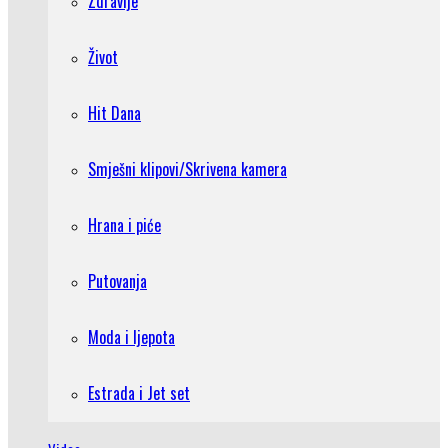
Zdravlje
Život
Hit Dana
Smješni klipovi/Skrivena kamera
Hrana i piće
Putovanja
Moda i ljepota
Estrada i Jet set