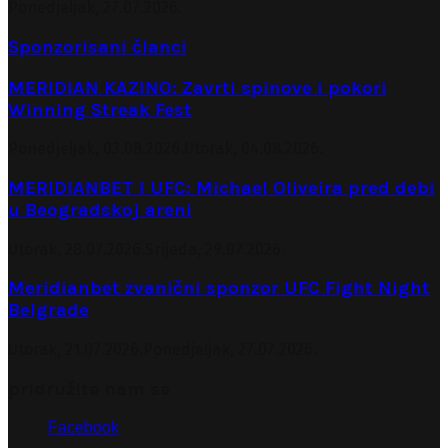
Ponedjeljak, 27.07.2026.
Sponzorisani članci
MERIDIAN KAZINO: Zavrti spinove i pokori
Winning Streak Fest
Ponedjeljak, 03.08.2026.
Utorak, 04.08.2026.
MERIDIANBET I UFC: Michael Oliveira pred debi
u Beogradskoj areni
Utorak, 28.07.2026.
Srijeda, 29.07.2026.
Meridianbet zvanični sponzor UFC Fight Night
Belgrade
Utorak, 21.07.2026.
Ponedjeljak, 27.07.2026.
pridružite nam se
Facebook