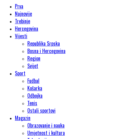
Prva
Najnovije
Trebinje
Hercegovina
Vijesti
Republika Srpska
Bosna i Hercegovina
Region
Svijet
Sport
Fudbal
Košarka
Odbojka
Tenis
Ostali sportovi
Magazin
Obrazovanje i nauka
Umjetnost i kultura