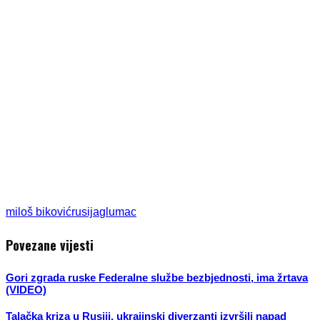
miloš biković
rusija
glumac
Povezane vijesti
Gori zgrada ruske Federalne službe bezbjednosti, ima žrtava
(VIDEO)
Talačka kriza u Rusiji, ukrajinski diverzanti izvršili napad