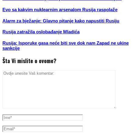
Evo sa kakvim nuklearnim arsenalom Rusija raspolaže
Alarm za bježanje: Glavno pitanje kako napustiti Rusiju
Rusija zatražila oslobađanje Mladića
Rusija: Isporuke gasa neće biti sve dok nam Zapad ne ukine
sankcije
Šta Vi mislite o ovome?