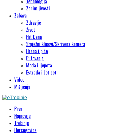
Tehnologija
Zanimljivosti
Zabava
Zdravlje
Život
Hit Dana
Smješni klipovi/Skrivena kamera
Hrana i piće
Putovanja
Moda i ljepota
Estrada i Jet set
Video
Mišljenja
Prva
Najnovije
Trebinje
Hercegovina