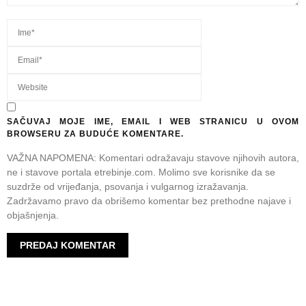
SAČUVAJ MOJE IME, EMAIL I WEB STRANICU U OVOM
BROWSERU ZA BUDUĆE KOMENTARE.
VAŽNA NAPOMENA: Komentari odražavaju stavove njihovih autora,
ne i stavove portala etrebinje.com. Molimo sve korisnike da se
suzdrže od vrijeđanja, psovanja i vulgarnog izražavanja.
Zadržavamo pravo da obrišemo komentar bez prethodne najave i
objašnjenja.