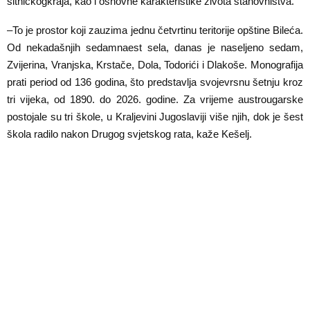
sitničkogkraja, kao i osnovne karakteristike života stanovništva.
E
–To je prostor koji zauzima jednu četvrtinu teritorije opštine Bileća.
N
Od nekadašnjih sedamnaest sela, danas je naseljeno sedam,
Zvijerina, Vranjska, Krstače, Dola, Todorići i Dlakoše. Monografija
U
prati period od 136 godina, što predstavlja svojevrsnu šetnju kroz
tri vijeka, od 1890. do 2026. godine. Za vrijeme austrougarske
postojale su tri škole, u Kraljevini Jugoslaviji više njih, dok je šest
škola radilo nakon Drugog svjetskog rata, kaže Kešelj.