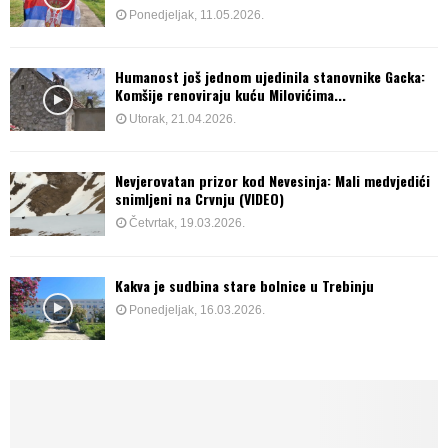
Ponedjeljak, 11.05.2026.
Humanost još jednom ujedinila stanovnike Gacka:
Komšije renoviraju kuću Milovićima...
Utorak, 21.04.2026.
Nevjerovatan prizor kod Nevesinja: Mali medvjedići
snimljeni na Crvnju (VIDEO)
Četvrtak, 19.03.2026.
Kakva je sudbina stare bolnice u Trebinju
Ponedjeljak, 16.03.2026.