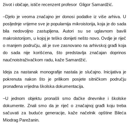
život i običaje, ističe recenzent profesor Gligor Samardžić.
–Djelo je veoma značajno jer donosi podatke iz više arhiva. U
posljednje vrijeme sve je popularnija mikroistorija, koja je do sada
bila nedovoljno zastupljena. Autori su se uglavnom bavili
makroistorijom, u kojoj je teško donijeti nešto novo. Ovdje je riječ
o manjem području, ali je sve zasnovano na arhivskoj građi koja
do sada nije korišćena, što predstavlja značajan doprinos
naučnoistraživačkom radu, kaže Samardžić.
Ideja za nastanak monografije nastala je slučajno. Inicijativa je
pokrenuta nakon što je prilikom posjete sitničkom području
pronađena vrijedna školska dokumentacija.
–U jednom objektu pronašli smo đačke dnevnike i školske
dokumente. Znali smo da je riječ o značajnoj građi koju treba
sačuvati za buduće generacije, kaže načelnik opštine Bileća
Miodrag Parežanin.