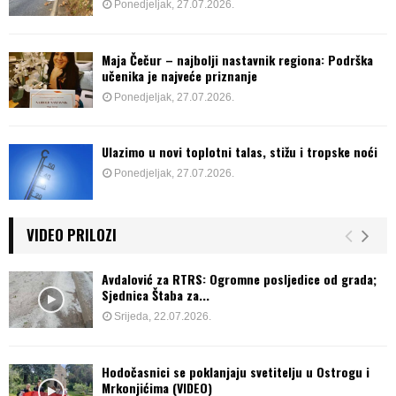
Ponedjeljak, 27.07.2026.
Maja Čečur – najbolji nastavnik regiona: Podrška
učenika je najveće priznanje
Ponedjeljak, 27.07.2026.
Ulazimo u novi toplotni talas, stižu i tropske noći
Ponedjeljak, 27.07.2026.
VIDEO PRILOZI
Avdalović za RTRS: Ogromne posljedice od grada;
Sjednica Štaba za...
Srijeda, 22.07.2026.
Hodočasnici se poklanjaju svetitelju u Ostrogu i
Mrkonjićima (VIDEO)