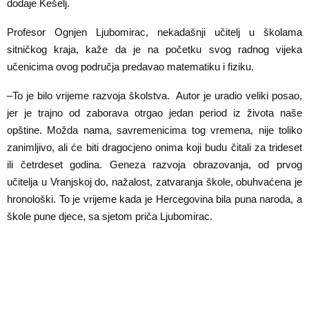
dodaje Kešelj.
Profesor Ognjen Ljubomirac, nekadašnji učitelj u školama
sitničkog kraja, kaže da je na početku svog radnog vijeka
učenicima ovog područja predavao matematiku i fiziku.
–To je bilo vrijeme razvoja školstva. Autor je uradio veliki posao,
jer je trajno od zaborava otrgao jedan period iz života naše
opštine. Možda nama, savremenicima tog vremena, nije toliko
zanimljivo, ali će biti dragocjeno onima koji budu čitali za trideset
ili četrdeset godina. Geneza razvoja obrazovanja, od prvog
učitelja u Vranjskoj do, nažalost, zatvaranja škole, obuhvaćena je
hronološki. To je vrijeme kada je Hercegovina bila puna naroda, a
škole pune djece, sa sjetom priča Ljubomirac.