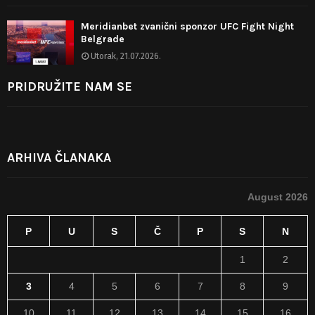
Meridianbet zvanični sponzor UFC Fight Night
Belgrade
Utorak, 21.07.2026.
PRIDRUŽITE NAM SE
ARHIVA ČLANAKA
August 2026
P
U
S
Č
P
S
N
1
2
3
4
5
6
7
8
9
10
11
12
13
14
15
16