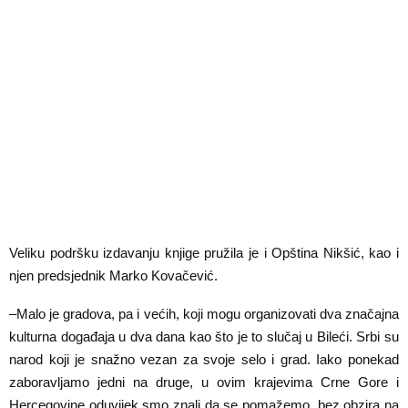
Veliku podršku izdavanju knjige pružila je i Opština Nikšić, kao i
njen predsjednik Marko Kovačević.
–Malo je gradova, pa i većih, koji mogu organizovati dva značajna
kulturna događaja u dva dana kao što je to slučaj u Bileći. Srbi su
narod koji je snažno vezan za svoje selo i grad. Iako ponekad
zaboravljamo jedni na druge, u ovim krajevima Crne Gore i
Hercegovine oduvijek smo znali da se pomažemo, bez obzira na