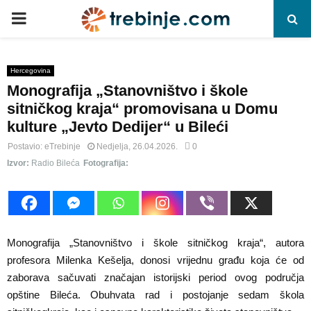
P
R
Hercegovina
Monografija „Stanovništvo i škole
I
sitničkog kraja“ promovisana u Domu
kulture „Jevto Dedijer“ u Bileći
M
Postavio:
eTrebinje
Nedjelja, 26.04.2026.
0
Izvor:
Radio Bileća
Fotografija:
A
R
Y
Monografija „Stanovništvo i škole sitničkog kraja“, autora
profesora Milenka Kešelja, donosi vrijednu građu koja će od
zaborava sačuvati značajan istorijski period ovog područja
M
opštine Bileća. Obuhvata rad i postojanje sedam škola