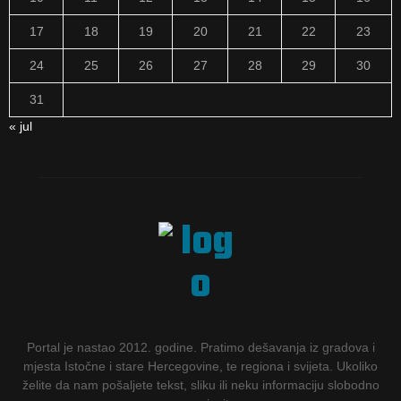
17
18
19
20
21
22
23
24
25
26
27
28
29
30
31
« jul
Portal je nastao 2012. godine. Pratimo dešavanja iz gradova i
mjesta Istočne i stare Hercegovine, te regiona i svijeta. Ukoliko
želite da nam pošaljete tekst, sliku ili neku informaciju slobodno