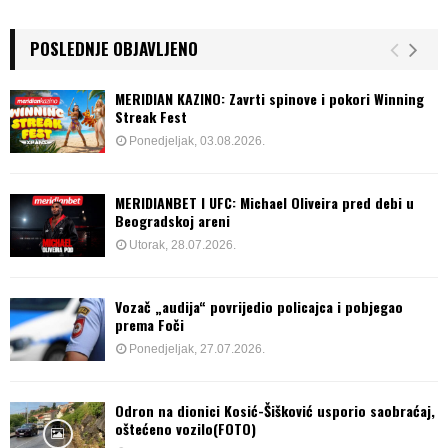
POSLEDNJE OBJAVLJENO
MERIDIAN KAZINO: Zavrti spinove i pokori Winning
Streak Fest
Ponedjeljak, 03.08.2026.
MERIDIANBET I UFC: Michael Oliveira pred debi u
Beogradskoj areni
Utorak, 28.07.2026.
Vozač „audija“ povrijedio policajca i pobjegao
prema Foči
Ponedjeljak, 27.07.2026.
Odron na dionici Kosić-Šišković usporio saobraćaj,
oštećeno vozilo(FOTO)