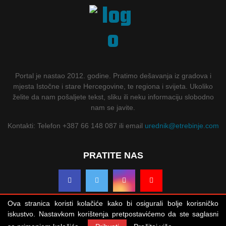
Portal je nastao 2012. godine. Pratimo dešavanja iz gradova i
mjesta Istočne i stare Hercegovine, te regiona i svijeta. Ukoliko
želite da nam pošaljete tekst, sliku ili neku informaciju slobodno
nam se javite.
Kontakti: Telefon +387 66 148 087 ili email
urednik@etrebinje.com
PRATITE NAS
Ova stranica koristi kolačiće kako bi osigurali bolje korisničko
iskustvo. Nastavkom korištenja pretpostavićemo da ste saglasni