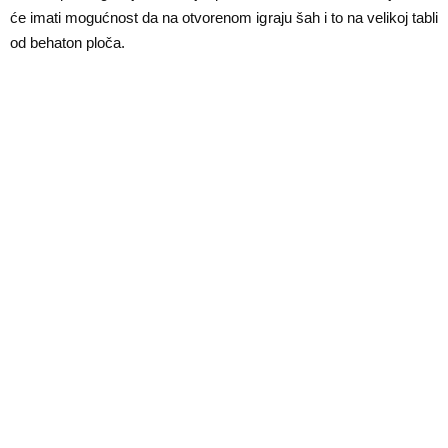
E
će imati mogućnost da na otvorenom igraju šah i to na velikoj tabli
od behaton ploča.
N
U