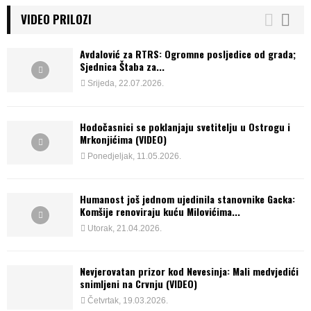
VIDEO PRILOZI
Avdalović za RTRS: Ogromne posljedice od grada;
Sjednica Štaba za...
Srijeda, 22.07.2026.
Hodočasnici se poklanjaju svetitelju u Ostrogu i
Mrkonjićima (VIDEO)
Ponedjeljak, 11.05.2026.
Humanost još jednom ujedinila stanovnike Gacka:
Komšije renoviraju kuću Milovićima...
Utorak, 21.04.2026.
Nevjerovatan prizor kod Nevesinja: Mali medvjedići
snimljeni na Crvnju (VIDEO)
Četvrtak, 19.03.2026.