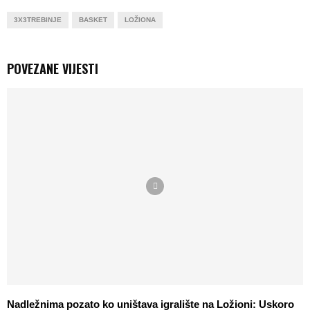
3X3TREBINJE
BASKET
LOŽIONA
POVEZANE VIJESTI
Nadležnima pozato ko uništava igralište na Ložioni: Uskoro