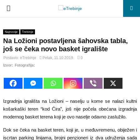
P
R
Najnovije
Trebinje
Na Ložioni postavljena šahovska tabla,
I
još se čeka novo basket igralište
M
Postavio:
eTrebinje
Petak, 11.10.2019.
0
Izvor:
Fotografija:
A
R
Izgradnja igrališta na Ložioni – naselju u kome se nalazi kultni
Y
košarkaški teren “kod Ćira”, još nije počela obećana izgradnja
modernog basket terena koji je ovo naselje odavno zaslužilo.
M
Dok se čeka na basket teren, koji je, u međuvremenu, obiježen i
iscrtan parking linijama, brojni penzioneri iz dva udruženja sada