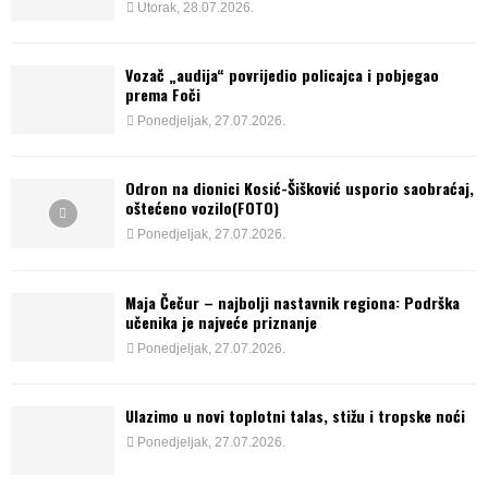
Utorak, 28.07.2026.
Vozač „audija“ povrijedio policajca i pobjegao
prema Foči
Ponedjeljak, 27.07.2026.
Odron na dionici Kosić-Šišković usporio saobraćaj,
oštećeno vozilo(FOTO)
Ponedjeljak, 27.07.2026.
Maja Čečur – najbolji nastavnik regiona: Podrška
učenika je najveće priznanje
Ponedjeljak, 27.07.2026.
Ulazimo u novi toplotni talas, stižu i tropske noći
Ponedjeljak, 27.07.2026.