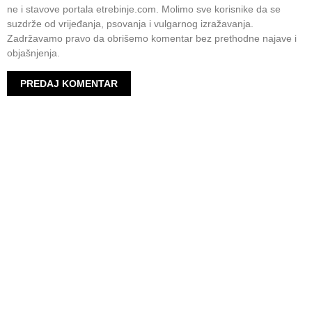
ne i stavove portala etrebinje.com. Molimo sve korisnike da se
suzdrže od vrijeđanja, psovanja i vulgarnog izražavanja.
Zadržavamo pravo da obrišemo komentar bez prethodne najave i
objašnjenja.