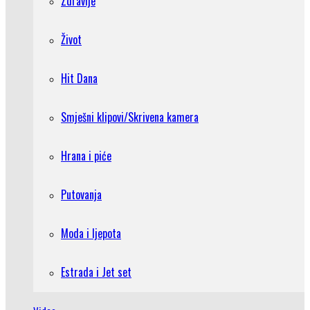
Zdravlje
Život
Hit Dana
Smješni klipovi/Skrivena kamera
Hrana i piće
Putovanja
Moda i ljepota
Estrada i Jet set