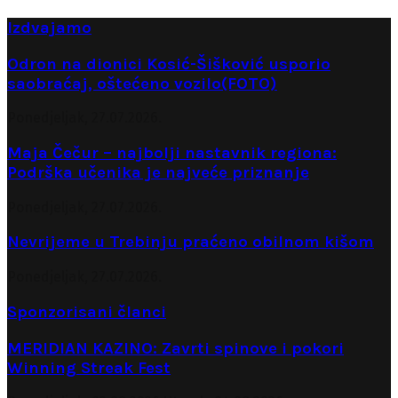
Izdvajamo
Odron na dionici Kosić-Šišković usporio
saobraćaj, oštećeno vozilo(FOTO)
Ponedjeljak, 27.07.2026.
Maja Čečur – najbolji nastavnik regiona:
Podrška učenika je najveće priznanje
Ponedjeljak, 27.07.2026.
Nevrijeme u Trebinju praćeno obilnom kišom
Ponedjeljak, 27.07.2026.
Sponzorisani članci
MERIDIAN KAZINO: Zavrti spinove i pokori
Winning Streak Fest