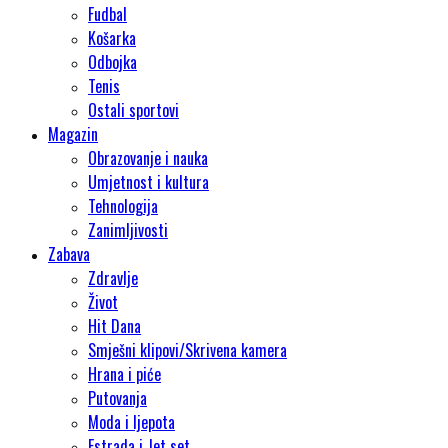
Fudbal
Košarka
Odbojka
Tenis
Ostali sportovi
Magazin
Obrazovanje i nauka
Umjetnost i kultura
Tehnologija
Zanimljivosti
Zabava
Zdravlje
Život
Hit Dana
Smješni klipovi/Skrivena kamera
Hrana i piće
Putovanja
Moda i ljepota
Estrada i Jet set