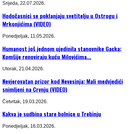
Srijeda, 22.07.2026.
Hodočasnici se poklanjaju svetitelju u Ostrogu i
Mrkonjićima (VIDEO)
Ponedjeljak, 11.05.2026.
Humanost još jednom ujedinila stanovnike Gacka:
Komšije renoviraju kuću Milovićima...
Utorak, 21.04.2026.
Nevjerovatan prizor kod Nevesinja: Mali medvjedići
snimljeni na Crvnju (VIDEO)
Četvrtak, 19.03.2026.
Kakva je sudbina stare bolnice u Trebinju
Ponedjeljak, 16.03.2026.