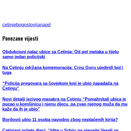
cetinje
bogoslovija
napd
Povezane vijesti
Obdukcioni nalaz ubice sa Cetinja: Od pet metaka u tijelu
samo jedan policijski
Na Cetinju održana komemoracija: Crnu Goru ujedinili bol i
tuga
“Policija pregovara sa čovjekom koji je ubio napadača na
Cetinju”
Novi detalji jezivog masakra na Cetinju “Pomahnitali ubica je
pucao u komšinicu i njenu djecu, pa zvao njenog muža da mu
kaže da ih je ubio”
Borilović ubio 11 osoba navodno zbog neplaćenih kirija?
Cetinjani prijete djeci: “Idite u Srbiju pa pjevajte Veseli se