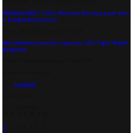
Ponedjeljak, 03.08.2026.
Utorak, 04.08.2026.
MERIDIANBET I UFC: Michael Oliveira pred debi
u Beogradskoj areni
Utorak, 28.07.2026.
Srijeda, 29.07.2026.
Meridianbet zvanični sponzor UFC Fight Night
Belgrade
Utorak, 21.07.2026.
Ponedjeljak, 27.07.2026.
pridružite nam se
Facebook
Arhiva članaka
August 2026
P
U
S
Č
P
S
N
1
2
3
4
5
6
7
8
9