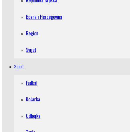
Republika Srpska
Bosna i Hercegovina
Region
Svijet
Sport
Fudbal
Košarka
Odbojka