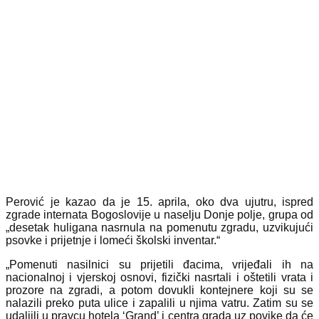
Perović je kazao da je 15. aprila, oko dva ujutru, ispred
zgrade internata Bogoslovije u naselju Donje polje, grupa od
„desetak huligana nasrnula na pomenutu zgradu, uzvikujući
psovke i prijetnje i lomeći školski inventar.“
„Pomenuti nasilnici su prijetili đacima, vrijeđali ih na
nacionalnoj i vjerskoj osnovi, fizički nasrtali i oštetili vrata i
prozore na zgradi, a potom dovukli kontejnere koji su se
nalazili preko puta ulice i zapalili u njima vatru. Zatim su se
udaljili u pravcu hotela ‘Grand’ i centra grada uz povike da će