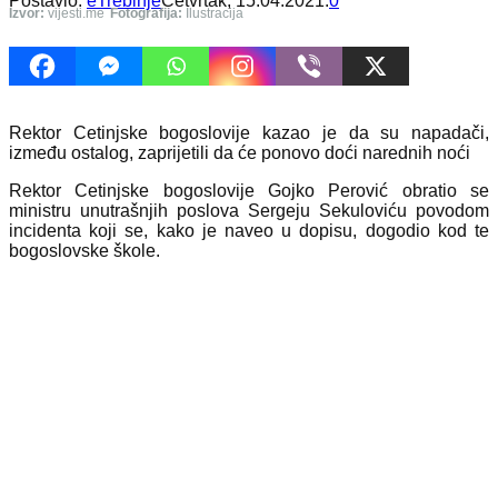
Postavio:
eTrebinje
Četvrtak, 15.04.2021.
0
Izvor:
vijesti.me
Fotografija:
Ilustracija
Rektor Cetinjske bogoslovije kazao je da su napadači,
između ostalog, zaprijetili da će ponovo doći narednih noći
Rektor Cetinjske bogoslovije Gojko Perović obratio se
ministru unutrašnjih poslova Sergeju Sekuloviću povodom
incidenta koji se, kako je naveo u dopisu, dogodio kod te
bogoslovske škole.