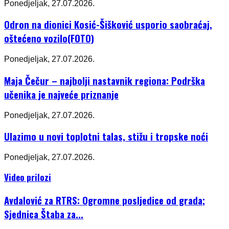
Ponedjeljak, 27.07.2026.
Odron na dionici Kosić-Šišković usporio saobraćaj,
oštećeno vozilo(FOTO)
Ponedjeljak, 27.07.2026.
Maja Čečur – najbolji nastavnik regiona: Podrška
učenika je najveće priznanje
Ponedjeljak, 27.07.2026.
Ulazimo u novi toplotni talas, stižu i tropske noći
Ponedjeljak, 27.07.2026.
Video prilozi
Avdalović za RTRS: Ogromne posljedice od grada;
Sjednica Štaba za...