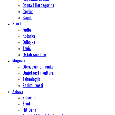
Bosna i Hercegovina
Region
Svijet
Sport
Fudbal
Košarka
Odbojka
Tenis
Ostali sportovi
Magazin
Obrazovanje i nauka
Umjetnost i kultura
Tehnologija
Zanimljivosti
Zabava
Zdravlje
Život
Hit Dana