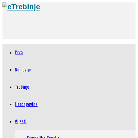
Prva
Najnovije
Trebinje
Hercegovina
Vijesti