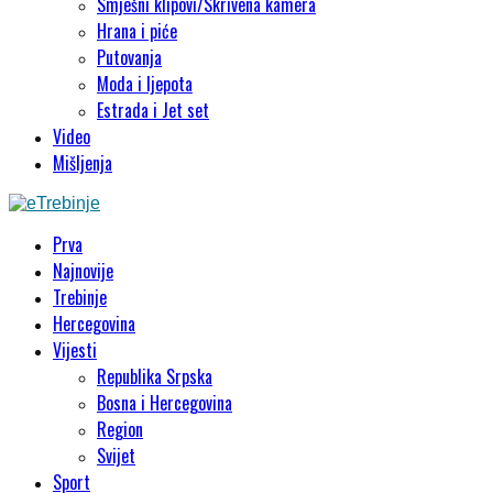
Smješni klipovi/Skrivena kamera
Hrana i piće
Putovanja
Moda i ljepota
Estrada i Jet set
Video
Mišljenja
Prva
Najnovije
Trebinje
Hercegovina
Vijesti
Republika Srpska
Bosna i Hercegovina
Region
Svijet
Sport