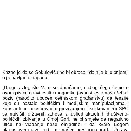
Kazao je da se Sekuloviću ne bi obraćali da nije bilo prijetnji
o ponavljanju napada.
„Drugi razlog što Vam se obraćamo, i zbog čega ćemo o
ovom pismu obavijestiti crnogorsku javnost jeste naša želja i
poziv (naročito upućen cetinjskom građanstvu) da tenzije
koje su nastale političkim i medijskim manipulacijama i
konstantnim neosnovanim prozivanjem i kritikovanjem SPC
sa najviših državnih adresa, a usljed aktuelnih društveno-
političkih zbivanja u Crnoj Gori, ne bi smjele da negativno
utiču na vladanje naše omladine i da kvare Bogom
blagosloveni javni red i mir našeg prestonog grada. Uprava