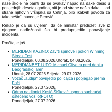
naše škole ne pamti da se ovakav napad na đake desio u
posljednjih desetak godina, niti je od strane naših đaka, ili od
strane njihovih vršnjaka sa Cetinja, bilo ikakvih povoda za
tako nešto“, naveo je Perović.
Rekao je da su uvjereni da će ministar preduzeti sve iz
njegove nadležnosti što bi preduprijedilo ponavljanje
incidenta.
Pročitajte još…
MERIDIAN KAZINO: Zavrti spinove i pokori Winning
Streak Fest
Ponedjeljak, 03.08.2026.
Utorak, 04.08.2026.
MERIDIANBET I UFC: Michael Oliveira pred debi u
Beogradskoj areni
Utorak, 28.07.2026.
Srijeda, 29.07.2026.
Vozač „audija“ povrijedio policajca i pobjegao prema
Foči
Ponedjeljak, 27.07.2026.
Odron na dionici Kosić-Šišković usporio saobraćaj,
oštećeno vozilo(FOTO)
Ponedjeljak, 27.07.2026.