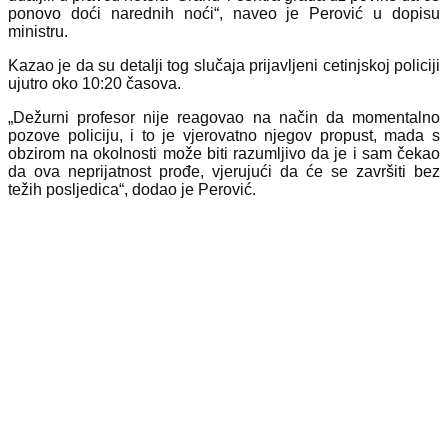
ponovo doći narednih noći“, naveo je Perović u dopisu
ministru.
Kazao je da su detalji tog slučaja prijavljeni cetinjskoj policiji
ujutro oko 10:20 časova.
„Dežurni profesor nije reagovao na način da momentalno
pozove policiju, i to je vjerovatno njegov propust, mada s
obzirom na okolnosti može biti razumljivo da je i sam čekao
da ova neprijatnost prođe, vjerujući da će se završiti bez
težih posljedica“, dodao je Perović.