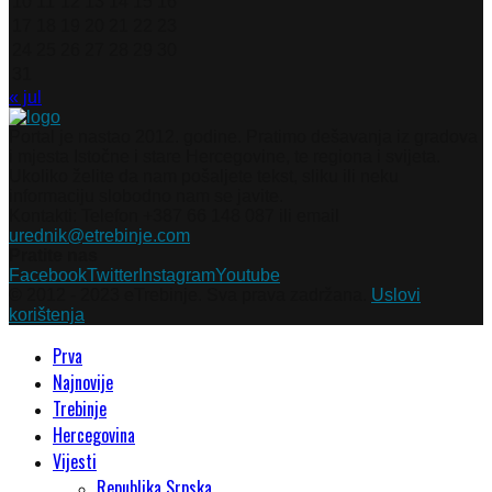
10
11
12
13
14
15
16
17
18
19
20
21
22
23
24
25
26
27
28
29
30
31
« jul
Portal je nastao 2012. godine. Pratimo dešavanja iz gradova
i mjesta Istočne i stare Hercegovine, te regiona i svijeta.
Ukoliko želite da nam pošaljete tekst, sliku ili neku
informaciju slobodno nam se javite.
Kontakti: Telefon +387 66 148 087 ili email
urednik@etrebinje.com
Pratite nas
Facebook
Twitter
Instagram
Youtube
© 2012 - 2023 eTrebinje. Sva prava zadržana.
Uslovi
korištenja
Prva
Najnovije
Trebinje
Hercegovina
Vijesti
Republika Srpska