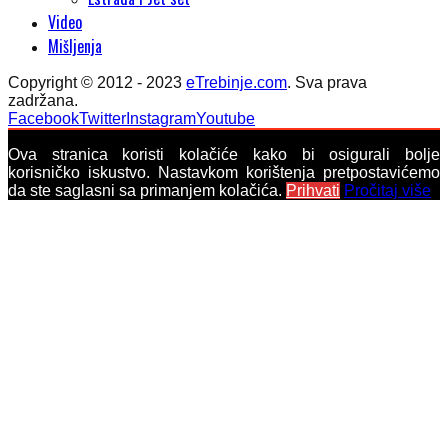
Video
Mišljenja
Copyright © 2012 - 2023
eTrebinje.com
. Sva prava
zadržana.
Facebook
Twitter
Instagram
Youtube
Ova stranica koristi kolačiće kako bi osigurali bolje
korisničko iskustvo. Nastavkom korištenja pretpostavićemo
da ste saglasni sa primanjem kolačića.
Prihvati
Pročitaj više