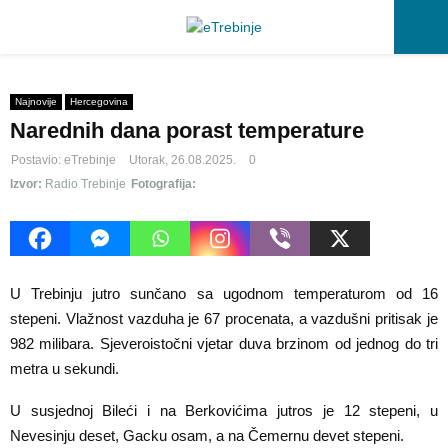
P
R
Najnovije
Hercegovina
Narednih dana porast temperature
I
Postavio:
eTrebinje
Utorak, 26.08.2025.
0
Izvor:
Radio Trebinje
Fotografija:
M
A
U Trebinju jutro sunčano sa ugodnom temperaturom od 16
stepeni. Vlažnost vazduha je 67 procenata, a vazdušni pritisak je
R
982 milibara. Sjeveroistočni vjetar duva brzinom od jednog do tri
metra u sekundi.
Y
U susjednoj Bileći i na Berkovićima jutros je 12 stepeni, u
M
Nevesinju deset, Gacku osam, a na Čemernu devet stepeni.