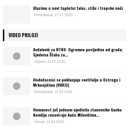
Ulazimo u novi toplotni talas, stižu i tropske noći
Ponedjeljak, 27.07.2026.
VIDEO PRILOZI
Avdalović za RTRS: Ogromne posljedice od grada;
Sjednica Štaba za...
Srijeda, 22.07.2026.
Hodočasnici se poklanjaju svetitelju u Ostrogu i
Mrkonjićima (VIDEO)
Ponedjeljak, 11.05.2026.
Humanost još jednom ujedinila stanovnike Gacka:
Komšije renoviraju kuću Milovićima...
Utorak, 21.04.2026.