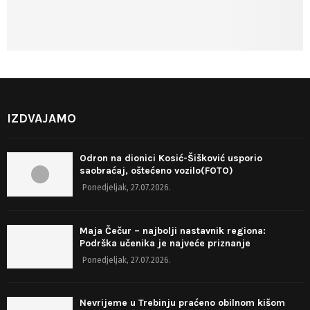
IZDVAJAMO
Odron na dionici Kosić-Šišković usporio
saobraćaj, oštećeno vozilo(FOTO)
Ponedjeljak, 27.07.2026.
Maja Čečur – najbolji nastavnik regiona:
Podrška učenika je najveće priznanje
Ponedjeljak, 27.07.2026.
Nevrijeme u Trebinju praćeno obilnom kišom