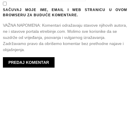
SAČUVAJ MOJE IME, EMAIL I WEB STRANICU U OVOM
BROWSERU ZA BUDUĆE KOMENTARE.
VAŽNA NAPOMENA: Komentari odražavaju stavove njihovih autora,
ne i stavove portala etrebinje.com. Molimo sve korisnike da se
suzdrže od vrijeđanja, psovanja i vulgarnog izražavanja.
Zadržavamo pravo da obrišemo komentar bez prethodne najave i
objašnjenja.