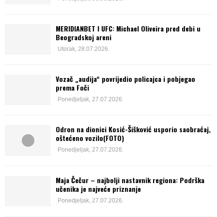
MERIDIANBET I UFC: Michael Oliveira pred debi u
Beogradskoj areni
Utorak, 28.07.2026.
Vozač „audija“ povrijedio policajca i pobjegao
prema Foči
Ponedjeljak, 27.07.2026.
Odron na dionici Kosić-Šišković usporio saobraćaj,
oštećeno vozilo(FOTO)
Ponedjeljak, 27.07.2026.
Maja Čečur – najbolji nastavnik regiona: Podrška
učenika je najveće priznanje
Ponedjeljak, 27.07.2026.