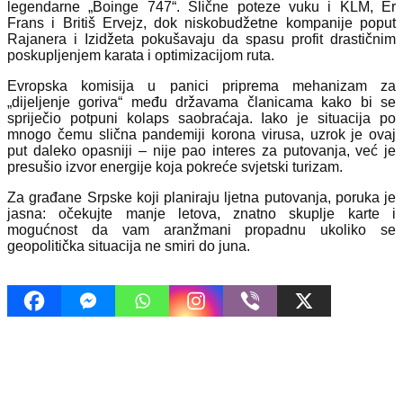
legendarne „Boinge 747“. Slične poteze vuku i KLM, Er
Frans i Britiš Ervejz, dok niskobudžetne kompanije poput
Rajanera i Izidžeta pokušavaju da spasu profit drastičnim
poskupljenjem karata i optimizacijom ruta.
Evropska komisija u panici priprema mehanizam za
„dijeljenje goriva“ među državama članicama kako bi se
spriječio potpuni kolaps saobraćaja. Iako je situacija po
mnogo čemu slična pandemiji korona virusa, uzrok je ovaj
put daleko opasniji – nije pao interes za putovanja, već je
presušio izvor energije koja pokreće svjetski turizam.
Za građane Srpske koji planiraju ljetna putovanja, poruka je
jasna: očekujte manje letova, znatno skuplje karte i
mogućnost da vam aranžmani propadnu ukoliko se
geopolitička situacija ne smiri do juna.