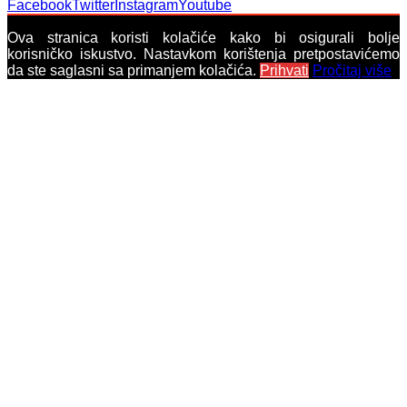
Facebook
Twitter
Instagram
Youtube
Ova stranica koristi kolačiće kako bi osigurali bolje
korisničko iskustvo. Nastavkom korištenja pretpostavićemo
da ste saglasni sa primanjem kolačića.
Prihvati
Pročitaj više