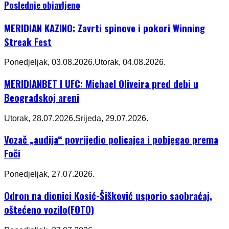
Poslednje objavljeno
MERIDIAN KAZINO: Zavrti spinove i pokori Winning
Streak Fest
Ponedjeljak, 03.08.2026.
Utorak, 04.08.2026.
MERIDIANBET I UFC: Michael Oliveira pred debi u
Beogradskoj areni
Utorak, 28.07.2026.
Srijeda, 29.07.2026.
Vozač „audija“ povrijedio policajca i pobjegao prema
Foči
Ponedjeljak, 27.07.2026.
Odron na dionici Kosić-Šišković usporio saobraćaj,
oštećeno vozilo(FOTO)