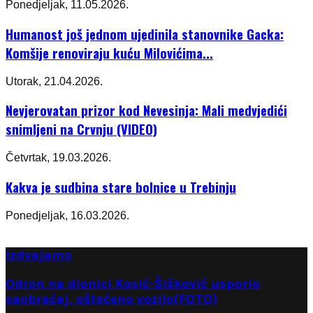
Ponedjeljak, 11.05.2026.
Humanost još jednom ujedinila stanovnike Gacka:
Komšije renoviraju kuću Milovićima...
Utorak, 21.04.2026.
Nevjerovatan prizor kod Nevesinja: Mali medvjedići
snimljeni na Crvnju (VIDEO)
Četvrtak, 19.03.2026.
Kakva je sudbina stare bolnice u Trebinju
Ponedjeljak, 16.03.2026.
Izdvajamo
Odron na dionici Kosić-Šišković usporio
saobraćaj, oštećeno vozilo(FOTO)