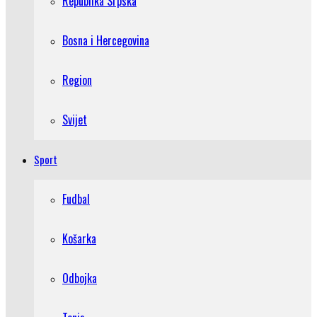
Republika Srpska
Bosna i Hercegovina
Region
Svijet
Sport
Fudbal
Košarka
Odbojka