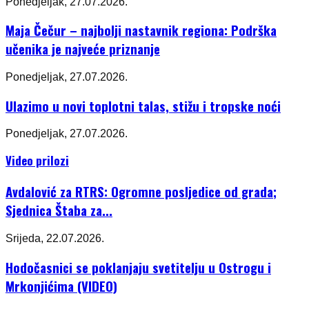
Ponedjeljak, 27.07.2026.
Maja Čečur – najbolji nastavnik regiona: Podrška
učenika je najveće priznanje
Ponedjeljak, 27.07.2026.
Ulazimo u novi toplotni talas, stižu i tropske noći
Ponedjeljak, 27.07.2026.
Video prilozi
Avdalović za RTRS: Ogromne posljedice od grada;
Sjednica Štaba za...
Srijeda, 22.07.2026.
Hodočasnici se poklanjaju svetitelju u Ostrogu i
Mrkonjićima (VIDEO)