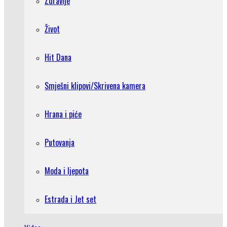
Zdravlje
Život
Hit Dana
Smješni klipovi/Skrivena kamera
Hrana i piće
Putovanja
Moda i ljepota
Estrada i Jet set