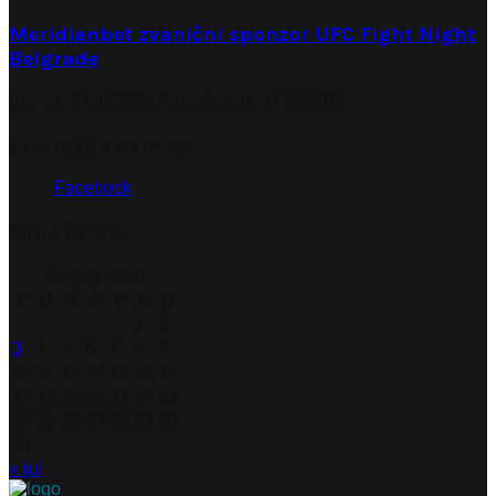
Meridianbet zvanični sponzor UFC Fight Night
Belgrade
Utorak, 21.07.2026.
Ponedjeljak, 27.07.2026.
pridružite nam se
Facebook
Arhiva članaka
August 2026
P
U
S
Č
P
S
N
1
2
3
4
5
6
7
8
9
10
11
12
13
14
15
16
17
18
19
20
21
22
23
24
25
26
27
28
29
30
31
« jul