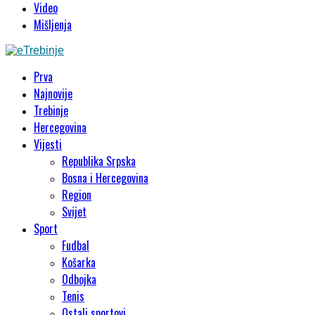
Video
Mišljenja
Prva
Najnovije
Trebinje
Hercegovina
Vijesti
Republika Srpska
Bosna i Hercegovina
Region
Svijet
Sport
Fudbal
Košarka
Odbojka
Tenis
Ostali sportovi