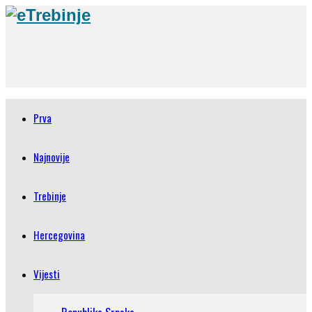
Prva
Najnovije
Trebinje
Hercegovina
Vijesti