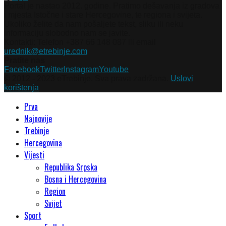
Portal je nastao 2012. godine. Pratimo dešavanja iz gradova
i mjesta Istočne i stare Hercegovine, te regiona i svijeta.
Ukoliko želite da nam pošaljete tekst, sliku ili neku
informaciju slobodno nam se javite.
Kontakti: Telefon +387 66 148 087 ili email
urednik@etrebinje.com
Pratite nas
Facebook
Twitter
Instagram
Youtube
© 2012 - 2023 eTrebinje. Sva prava zadržana.
Uslovi
korištenja
Prva
Najnovije
Trebinje
Hercegovina
Vijesti
Republika Srpska
Bosna i Hercegovina
Region
Svijet
Sport