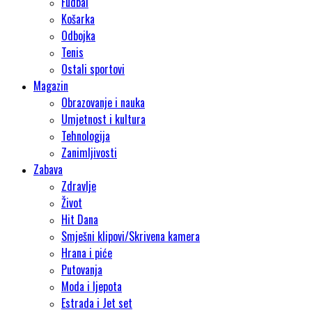
Fudbal
Košarka
Odbojka
Tenis
Ostali sportovi
Magazin
Obrazovanje i nauka
Umjetnost i kultura
Tehnologija
Zanimljivosti
Zabava
Zdravlje
Život
Hit Dana
Smješni klipovi/Skrivena kamera
Hrana i piće
Putovanja
Moda i ljepota
Estrada i Jet set