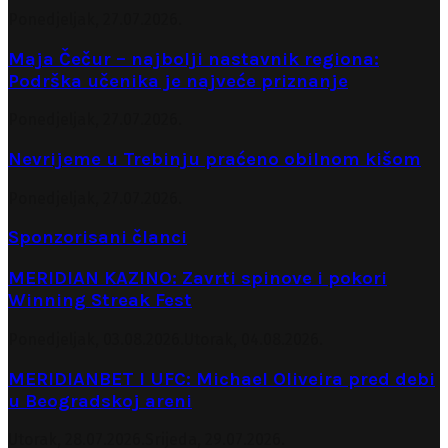
Ponedjeljak, 27.07.2026.
Maja Čečur – najbolji nastavnik regiona:
Podrška učenika je najveće priznanje
Ponedjeljak, 27.07.2026.
Nevrijeme u Trebinju praćeno obilnom kišom
Ponedjeljak, 27.07.2026.
Sponzorisani članci
MERIDIAN KAZINO: Zavrti spinove i pokori
Winning Streak Fest
Ponedjeljak, 03.08.2026.
Utorak, 04.08.2026.
MERIDIANBET I UFC: Michael Oliveira pred debi
u Beogradskoj areni
Utorak, 28.07.2026.
Srijeda, 29.07.2026.