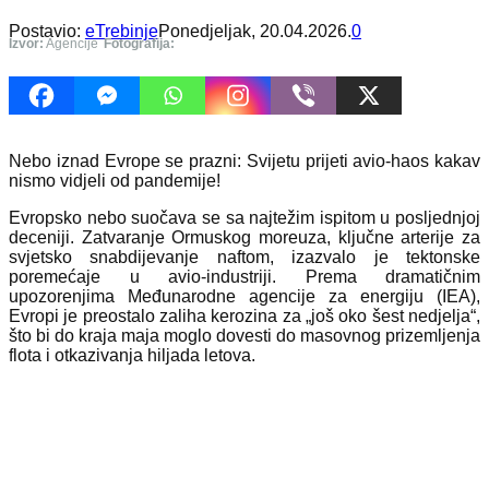
Postavio:
eTrebinje
Ponedjeljak, 20.04.2026.
0
Izvor:
Agencije
Fotografija:
Nebo iznad Evrope se prazni: Svijetu prijeti avio-haos kakav
nismo vidjeli od pandemije!
Evropsko nebo suočava se sa najtežim ispitom u posljednjoj
deceniji. Zatvaranje Ormuskog moreuza, ključne arterije za
svjetsko snabdijevanje naftom, izazvalo je tektonske
poremećaje u avio-industriji. Prema dramatičnim
upozorenjima Međunarodne agencije za energiju (IEA),
Evropi je preostalo zaliha kerozina za „još oko šest nedjelja“,
što bi do kraja maja moglo dovesti do masovnog prizemljenja
flota i otkazivanja hiljada letova.