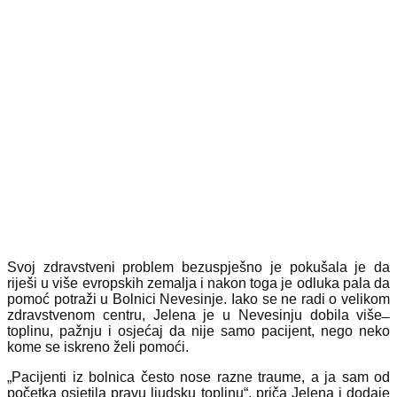
Svoj zdravstveni problem bezuspješno je pokušala je da
riješi u više evropskih zemalja i nakon toga je odluka pala da
pomoć potraži u Bolnici Nevesinje. Iako se ne radi o velikom
zdravstvenom centru, Jelena je u Nevesinju dobila više ̶
toplinu, pažnju i osjećaj da nije samo pacijent, nego neko
kome se iskreno želi pomoći.
„Pacijenti iz bolnica često nose razne traume, a ja sam od
početka osjetila pravu ljudsku toplinu“, priča Jelena i dodaje