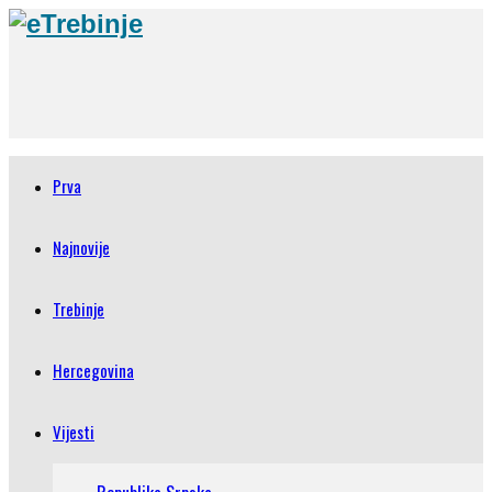
Prva
Najnovije
Trebinje
Hercegovina
Vijesti