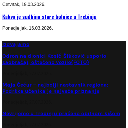
Četvrtak, 19.03.2026.
Kakva je sudbina stare bolnice u Trebinju
Ponedjeljak, 16.03.2026.
Izdvajamo
Odron na dionici Kosić-Šišković usporio
saobraćaj, oštećeno vozilo(FOTO)
Ponedjeljak, 27.07.2026.
Maja Čečur – najbolji nastavnik regiona:
Podrška učenika je najveće priznanje
Ponedjeljak, 27.07.2026.
Nevrijeme u Trebinju praćeno obilnom kišom
Ponedjeljak, 27.07.2026.