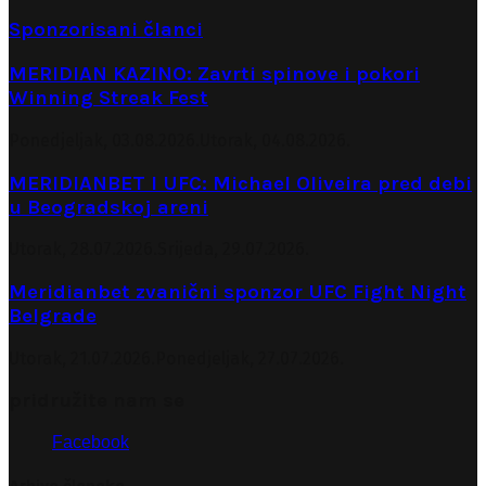
Sponzorisani članci
MERIDIAN KAZINO: Zavrti spinove i pokori
Winning Streak Fest
Ponedjeljak, 03.08.2026.
Utorak, 04.08.2026.
MERIDIANBET I UFC: Michael Oliveira pred debi
u Beogradskoj areni
Utorak, 28.07.2026.
Srijeda, 29.07.2026.
Meridianbet zvanični sponzor UFC Fight Night
Belgrade
Utorak, 21.07.2026.
Ponedjeljak, 27.07.2026.
pridružite nam se
Facebook
Arhiva članaka