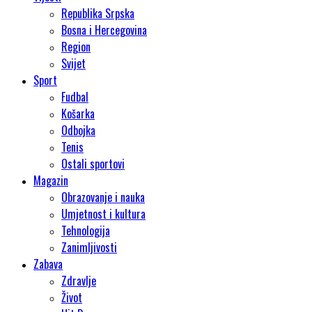
Republika Srpska
Bosna i Hercegovina
Region
Svijet
Sport
Fudbal
Košarka
Odbojka
Tenis
Ostali sportovi
Magazin
Obrazovanje i nauka
Umjetnost i kultura
Tehnologija
Zanimljivosti
Zabava
Zdravlje
Život