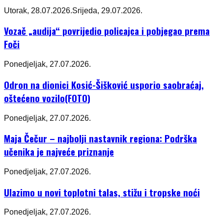
Utorak, 28.07.2026.
Srijeda, 29.07.2026.
Vozač „audija“ povrijedio policajca i pobjegao prema
Foči
Ponedjeljak, 27.07.2026.
Odron na dionici Kosić-Šišković usporio saobraćaj,
oštećeno vozilo(FOTO)
Ponedjeljak, 27.07.2026.
Maja Čečur – najbolji nastavnik regiona: Podrška
učenika je najveće priznanje
Ponedjeljak, 27.07.2026.
Ulazimo u novi toplotni talas, stižu i tropske noći
Ponedjeljak, 27.07.2026.