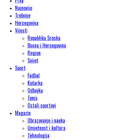
Prva
Najnovije
Trebinje
Hercegovina
Vijesti
Republika Srpska
Bosna i Hercegovina
Region
Svijet
Sport
Fudbal
Košarka
Odbojka
Tenis
Ostali sportovi
Magazin
Obrazovanje i nauka
Umjetnost i kultura
Tehnologija