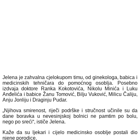
Jelena je zahvalna cjelokupom timu, od ginekologa, babica i
medicinskih tehničara do pomoćnog osoblja. Posebno
izdvaja doktore Ranka Kokotovića, Nikolu Minića i Luku
Anđelića i babice Žanu Tomović, Bilju Vuković, Milicu Čaliju,
Anju Jonliju i Draginju Pudar.
„Njihova smirenost, riječi podrške i stručnost učinile su da
dane boravka u nevesinjskoj bolnici ne pamtim po bolu,
nego po sreći“, ističe Jelena.
Kaže da su ljekari i cijelo medicinsko osoblje postali dio
njene porodice.