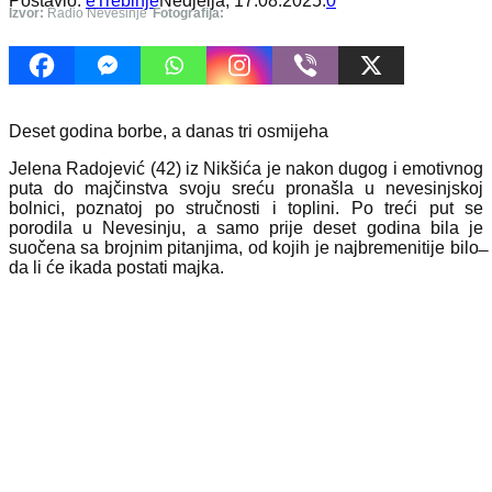
Postavio:
eTrebinje
Nedjelja, 17.08.2025.
0
Izvor:
Radio Nevesinje
Fotografija:
Deset godina borbe, a danas tri osmijeha
Jelena Radojević (42) iz Nikšića je nakon dugog i emotivnog
puta do majčinstva svoju sreću pronašla u nevesinjskoj
bolnici, poznatoj po stručnosti i toplini. Po treći put se
porodila u Nevesinju, a samo prije deset godina bila je
suočena sa brojnim pitanjima, od kojih je najbremenitije bilo ̶
da li će ikada postati majka.