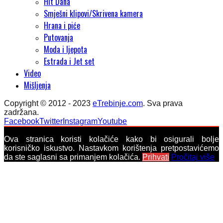
Hit Dana
Smješni klipovi/Skrivena kamera
Hrana i piće
Putovanja
Moda i ljepota
Estrada i Jet set
Video
Mišljenja
Copyright © 2012 - 2023
eTrebinje.com
. Sva prava
zadržana.
Facebook
Twitter
Instagram
Youtube
Ova stranica koristi kolačiće kako bi osigurali bolje
korisničko iskustvo. Nastavkom korištenja pretpostavićemo
da ste saglasni sa primanjem kolačića.
Prihvati
Pročitaj više