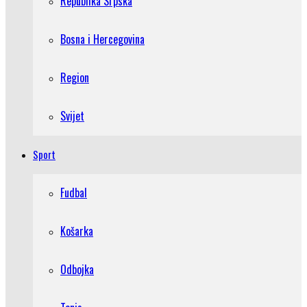
Republika Srpska
Bosna i Hercegovina
Region
Svijet
Sport
Fudbal
Košarka
Odbojka