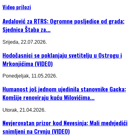
Video prilozi
Avdalović za RTRS: Ogromne posljedice od grada;
Sjednica Štaba za...
Srijeda, 22.07.2026.
Hodočasnici se poklanjaju svetitelju u Ostrogu i
Mrkonjićima (VIDEO)
Ponedjeljak, 11.05.2026.
Humanost još jednom ujedinila stanovnike Gacka:
Komšije renoviraju kuću Milovićima...
Utorak, 21.04.2026.
Nevjerovatan prizor kod Nevesinja: Mali medvjedići
snimljeni na Crvnju (VIDEO)