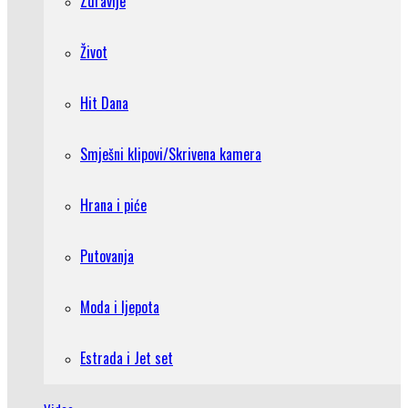
Zdravlje
Život
Hit Dana
Smješni klipovi/Skrivena kamera
Hrana i piće
Putovanja
Moda i ljepota
Estrada i Jet set