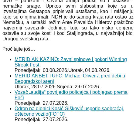
brzo – partizani i Crvena armija potukli su i ustaške i
nemačke snage. Uprkos svim slabostima koje su u
izveštajima Gestapoa pripisivali ustašama, kao i mišljenju
koje su o njima imali, NDH je do samog kraja rata ostao uz
Nemačku, a ustaški režim Ante Pavelića Hitlerov praktično
najverniji saveznik. Jedinice koje su tako nisko cenjene
ostavile su svoje kosti i kod Staljingrada, u najvažnijoj bici
Drugog svetskog rata.
Pročitajte još…
MERIDIAN KAZINO: Zavrti spinove i pokori Winning
Streak Fest
Ponedjeljak, 03.08.2026.
Utorak, 04.08.2026.
MERIDIANBET I UFC: Michael Oliveira pred debi u
Beogradskoj areni
Utorak, 28.07.2026.
Srijeda, 29.07.2026.
Vozač „audija“ povrijedio policajca i pobjegao prema
Foči
Ponedjeljak, 27.07.2026.
Odron na dionici Kosić-Šišković usporio saobraćaj,
oštećeno vozilo(FOTO)
Ponedjeljak, 27.07.2026.