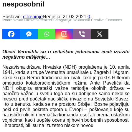
nesposobni!
Postavio:
eTrebinje
Nedjelja, 21.02.2021.
0
Izvor:
Novak Lukovac/Preokret
Fotografija:
Wikimedia Creative Commons
Oficiri Vermahta su o ustaškim jedinicama imali izrazito
negativno mišljenje…
Nezavisna država Hrvatska (NDH) proglašena je 10. aprila
1941, kada su trupe Vermahta umarširale u Zagreb ili Agram,
kako su ga Nemci tradicionalno zvali. Iako je pakt s Hitlerom
omogućio kolaboracionističkom režimu Ante Pavelića da
NDH okupira strateški važne teritorije okolnih država –
naročito važne u svetlu toga da su dobijene samo nekoliko
meseci pred početak nacističke invazije na Sovjetski Savez,
i to u trenutku kada se na prostoru Srbije i Bosne pojavljuju
neki od prvih pokreta otpora u Evropi – poštovanje koje su
nacistički oficiri i nemačka komanda osećali prema ustaškim
vojnicima, kao i uopšte ocena njihovih borbenih sposobnosti
i hrabrosti, bili su na izuzetno niskom novou.