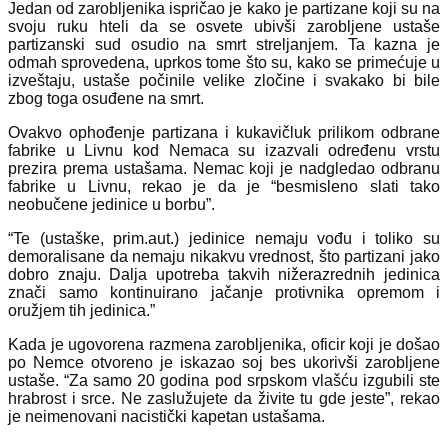
Jedan od zarobljenika ispričao je kako je partizane koji su na
svoju ruku hteli da se osvete ubivši zarobljene ustaše
partizanski sud osudio na smrt streljanjem. Ta kazna je
odmah sprovedena, uprkos tome što su, kako se primećuje u
izveštaju, ustaše počinile velike zločine i svakako bi bile
zbog toga osuđene na smrt.
Ovakvo ophođenje partizana i kukavičluk prilikom odbrane
fabrike u Livnu kod Nemaca su izazvali određenu vrstu
prezira prema ustašama. Nemac koji je nadgledao odbranu
fabrike u Livnu, rekao je da je “besmisleno slati tako
neobučene jedinice u borbu”.
“Te (ustaške, prim.aut.) jedinice nemaju vođu i toliko su
demoralisane da nemaju nikakvu vrednost, što partizani jako
dobro znaju. Dalja upotreba takvih nižerazrednih jedinica
znači samo kontinuirano jačanje protivnika opremom i
oružjem tih jedinica.”
Kada je ugovorena razmena zarobljenika, oficir koji je došao
po Nemce otvoreno je iskazao soj bes ukorivši zarobljene
ustaše. “Za samo 20 godina pod srpskom vlašću izgubili ste
hrabrost i srce. Ne zaslužujete da živite tu gde jeste”, rekao
je neimenovani nacistički kapetan ustašama.