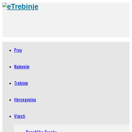
Prva
Najnovije
Trebinje
Hercegovina
Vijesti