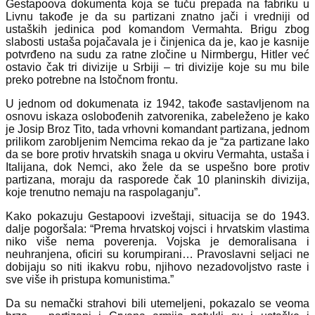
Gestapoova dokumenta koja se tuču prepada na fabriku u
Livnu takođe je da su partizani znatno jači i vredniji od
ustaških jedinica pod komandom Vermahta. Brigu zbog
slabosti ustaša pojačavala je i činjenica da je, kao je kasnije
potvrđeno na sudu za ratne zločine u Nirmbergu, Hitler već
ostavio čak tri divizije u Srbiji – tri divizije koje su mu bile
preko potrebne na Istočnom frontu.
U jednom od dokumenata iz 1942, takođe sastavljenom na
osnovu iskaza oslobođenih zatvorenika, zabeleženo je kako
je Josip Broz Tito, tada vrhovni komandant partizana, jednom
prilikom zarobljenim Nemcima rekao da je “za partizane lako
da se bore protiv hrvatskih snaga u okviru Vermahta, ustaša i
Italijana, dok Nemci, ako žele da se uspešno bore protiv
partizana, moraju da rasporede čak 10 planinskih divizija,
koje trenutno nemaju na raspolaganju”.
Kako pokazuju Gestapoovi izveštaji, situacija se do 1943.
dalje pogoršala: “Prema hrvatskoj vojsci i hrvatskim vlastima
niko više nema poverenja. Vojska je demoralisana i
neuhranjena, oficiri su korumpirani… Pravoslavni seljaci ne
dobijaju so niti ikakvu robu, njihovo nezadovoljstvo raste i
sve više ih pristupa komunistima.”
Da su nemački strahovi bili utemeljeni, pokazalo se veoma