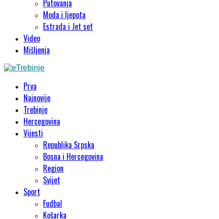
Putovanja
Moda i ljepota
Estrada i Jet set
Video
Mišljenja
Prva
Najnovije
Trebinje
Hercegovina
Vijesti
Republika Srpska
Bosna i Hercegovina
Region
Svijet
Sport
Fudbal
Košarka