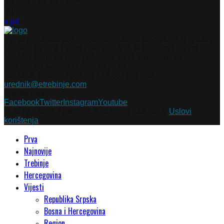
31
« jul
Portal je nastao 2012. godine. Pratimo dešavanja iz gradova
i mjesta Istočne i stare Hercegovine, te regiona i svijeta.
Ukoliko želite da nam pošaljete tekst, sliku ili neku
informaciju slobodno nam se javite.
Kontakti: Telefon +387 66 148 087 ili email
urednik@etrebinje.com
Pratite nas
Facebook
Twitter
Instagram
Youtube
© 2012 - 2023 eTrebinje. Sva prava zadržana.
Uslovi
korištenja
Prva
Najnovije
Trebinje
Hercegovina
Vijesti
Republika Srpska
Bosna i Hercegovina
Region