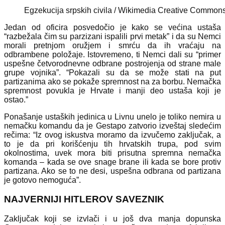
Egzekucija srpskih civila / Wikimedia Creative Common
Jedan od oficira posvedočio je kako se većina ustaša
“razbežala čim su parzizani ispalili prvi metak” i da su Nemci
morali pretnjom oružjem i smrću da ih vraćaju na
odbrambene položaje. Istovremeno, ti Nemci dali su “primer
uspešne četvorodnevne odbrane postrojenja od strane male
grupe vojnika”. “Pokazali su da se može stati na put
partizanima ako se pokaže spremnost na za borbu. Nemačka
spremnost povukla je Hrvate i manji deo ustaša koji je
ostao.”
Ponašanje ustaških jedinica u Livnu unelo je toliko nemira u
nemačku komandu da je Gestapo zatvorio izveštaj sledećim
rečima: “Iz ovog iskustva moramo da izvučemo zaključak, a
to je da pri korišćenju tih hrvatskih trupa, pod svim
okolnostima, uvek mora biti prisutna spremna nemačka
komanda – kada se ove snage brane ili kada se bore protiv
partizana. Ako se to ne desi, uspešna odbrana od partizana
je gotovo nemoguća”.
NAJVERNIJI HITLEROV SAVEZNIK
Zaključak koji se izvlači i u još dva manja dopunska