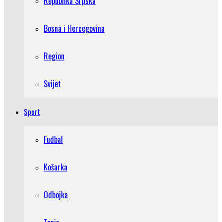
Republika Srpska
Bosna i Hercegovina
Region
Svijet
Sport
Fudbal
Košarka
Odbojka