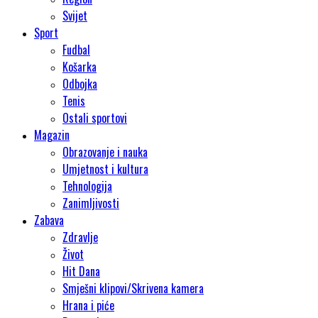
Svijet
Sport
Fudbal
Košarka
Odbojka
Tenis
Ostali sportovi
Magazin
Obrazovanje i nauka
Umjetnost i kultura
Tehnologija
Zanimljivosti
Zabava
Zdravlje
Život
Hit Dana
Smješni klipovi/Skrivena kamera
Hrana i piće