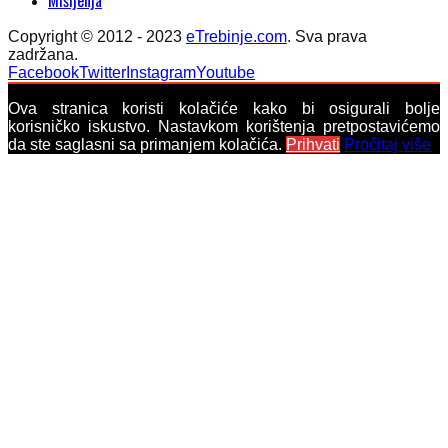
Copyright © 2012 - 2023
eTrebinje.com
. Sva prava
zadržana.
Facebook
Twitter
Instagram
Youtube
Ova stranica koristi kolačiće kako bi osigurali bolje
korisničko iskustvo. Nastavkom korištenja pretpostavićemo
da ste saglasni sa primanjem kolačića.
Prihvati
Pročitaj više