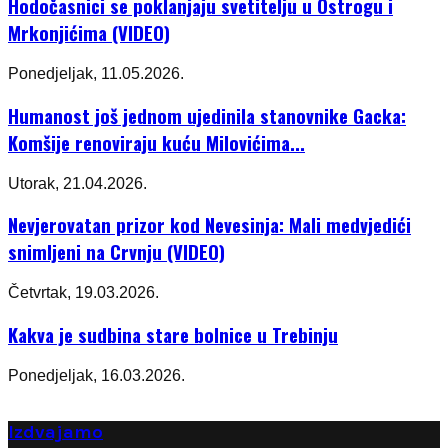
Hodočasnici se poklanjaju svetitelju u Ostrogu i
Mrkonjićima (VIDEO)
Ponedjeljak, 11.05.2026.
Humanost još jednom ujedinila stanovnike Gacka:
Komšije renoviraju kuću Milovićima...
Utorak, 21.04.2026.
Nevjerovatan prizor kod Nevesinja: Mali medvjedići
snimljeni na Crvnju (VIDEO)
Četvrtak, 19.03.2026.
Kakva je sudbina stare bolnice u Trebinju
Ponedjeljak, 16.03.2026.
Izdvajamo