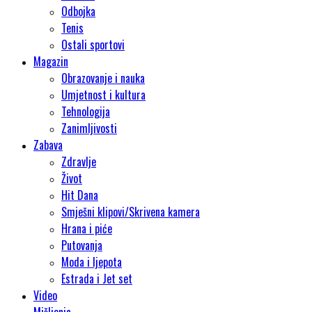
Odbojka
Tenis
Ostali sportovi
Magazin
Obrazovanje i nauka
Umjetnost i kultura
Tehnologija
Zanimljivosti
Zabava
Zdravlje
Život
Hit Dana
Smješni klipovi/Skrivena kamera
Hrana i piće
Putovanja
Moda i ljepota
Estrada i Jet set
Video
Mišljenja