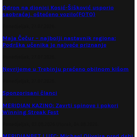
Odron na dionici Kosić-Šišković usporio
saobraćaj, oštećeno vozilo(FOTO)
Ponedjeljak, 27.07.2026.
Maja Čečur – najbolji nastavnik regiona:
Podrška učenika je najveće priznanje
Ponedjeljak, 27.07.2026.
Nevrijeme u Trebinju praćeno obilnom kišom
Ponedjeljak, 27.07.2026.
Sponzorisani članci
MERIDIAN KAZINO: Zavrti spinove i pokori
Winning Streak Fest
Ponedjeljak, 03.08.2026.
Utorak, 04.08.2026.
MERIDIANBET I UFC: Michael Oliveira pred debi