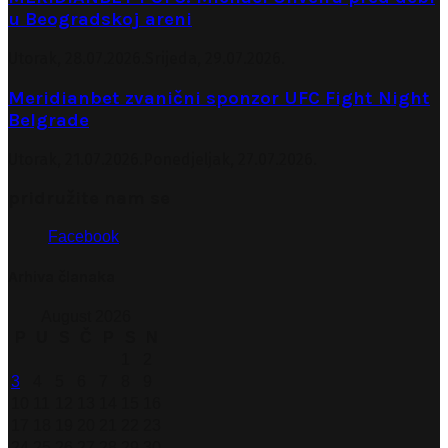
u Beogradskoj areni
Utorak, 28.07.2026.
Srijeda, 29.07.2026.
Meridianbet zvanični sponzor UFC Fight Night
Belgrade
Utorak, 21.07.2026.
Ponedjeljak, 27.07.2026.
pridružite nam se
Facebook
Arhiva članaka
August 2026
P
U
S
Č
P
S
N
1
2
3
4
5
6
7
8
9
10
11
12
13
14
15
16
17
18
19
20
21
22
23
24
25
26
27
28
29
30