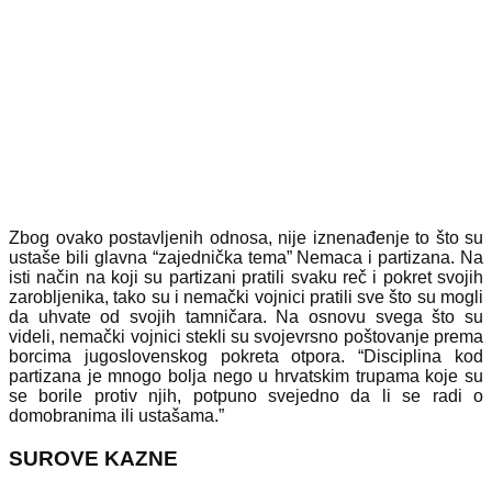
Zbog ovako postavljenih odnosa, nije iznenađenje to što su
ustaše bili glavna “zajednička tema” Nemaca i partizana. Na
isti način na koji su partizani pratili svaku reč i pokret svojih
zarobljenika, tako su i nemački vojnici pratili sve što su mogli
da uhvate od svojih tamničara. Na osnovu svega što su
videli, nemački vojnici stekli su svojevrsno poštovanje prema
borcima jugoslovenskog pokreta otpora. “Disciplina kod
partizana je mnogo bolja nego u hrvatskim trupama koje su
se borile protiv njih, potpuno svejedno da li se radi o
domobranima ili ustašama.”
SUROVE KAZNE