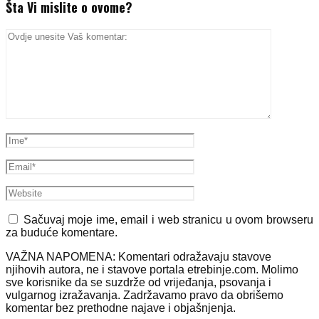
Šta Vi mislite o ovome?
Sačuvaj moje ime, email i web stranicu u ovom browseru
za buduće komentare.
VAŽNA NAPOMENA: Komentari odražavaju stavove
njihovih autora, ne i stavove portala etrebinje.com. Molimo
sve korisnike da se suzdrže od vrijeđanja, psovanja i
vulgarnog izražavanja. Zadržavamo pravo da obrišemo
komentar bez prethodne najave i objašnjenja.