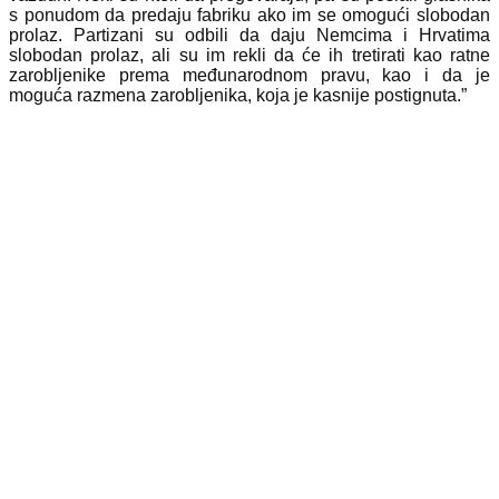
s ponudom da predaju fabriku ako im se omogući slobodan
prolaz. Partizani su odbili da daju Nemcima i Hrvatima
slobodan prolaz, ali su im rekli da će ih tretirati kao ratne
zarobljenike prema međunarodnom pravu, kao i da je
moguća razmena zarobljenika, koja je kasnije postignuta.”