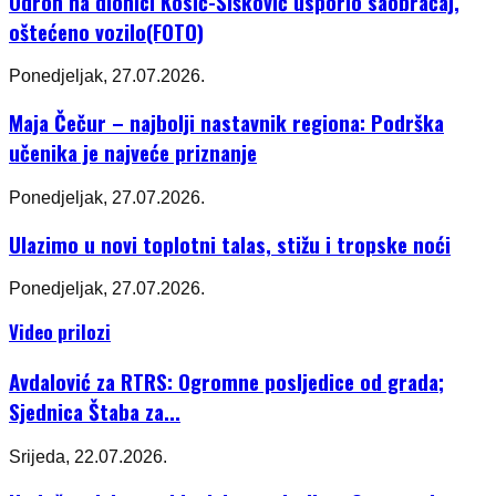
Odron na dionici Kosić-Šišković usporio saobraćaj,
oštećeno vozilo(FOTO)
Ponedjeljak, 27.07.2026.
Maja Čečur – najbolji nastavnik regiona: Podrška
učenika je najveće priznanje
Ponedjeljak, 27.07.2026.
Ulazimo u novi toplotni talas, stižu i tropske noći
Ponedjeljak, 27.07.2026.
Video prilozi
Avdalović za RTRS: Ogromne posljedice od grada;
Sjednica Štaba za...
Srijeda, 22.07.2026.