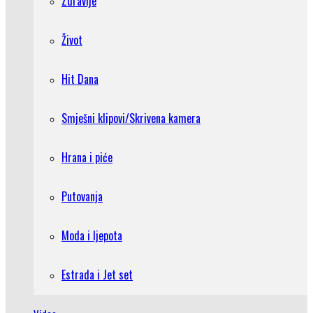
Zdravlje
Život
Hit Dana
Smješni klipovi/Skrivena kamera
Hrana i piće
Putovanja
Moda i ljepota
Estrada i Jet set