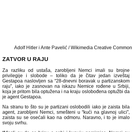
Adolf Hitler i Ante Pavelić / Wikimedia Creative Commo
ZATVOR U RAJU
Za razliku od ustaša, zarobljeni Nemci imali su brojne
privilegije i slobode – toliko da je čitav jedan izveštaj
Gestapoa naslovljen sa “28-dnevni boravak u partizanskom
raju”, iako je zasnovan na iskazu Nemice rođene u Srbiji,
koja je pritom bila optužena i na kraju oslobođena optužbi da
je agent Gestapoa.
Na stranu to što su je partizani oslobodili iako je zaista bila
agent, zarobljeni Nemci, smešteni u “kući na glavnoj ulici”,
zaista su se osećali kao na odmoru. Naravno, i to je imalo
svoju svrhu.