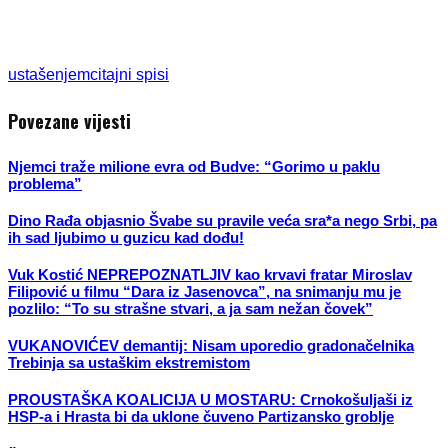
ustaše
njemci
tajni spisi
Povezane vijesti
Njemci traže milione evra od Budve: “Gorimo u paklu
problema”
Dino Rađa objasnio Švabe su pravile veća sra*a nego Srbi, pa
ih sad ljubimo u guzicu kad dođu!
Vuk Kostić NEPREPOZNATLJIV kao krvavi fratar Miroslav
Filipović u filmu “Dara iz Jasenovca”, na snimanju mu je
pozlilo: “To su strašne stvari, a ja sam nežan čovek”
VUKANOVIĆEV demantij: Nisam uporedio gradonačelnika
Trebinja sa ustaškim ekstremistom
PROUSTAŠKA KOALICIJA U MOSTARU: Crnokošuljaši iz
HSP-a i Hrasta bi da uklone čuveno Partizansko groblje