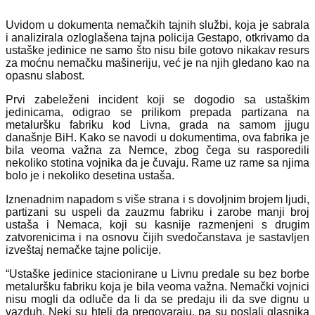
Uvidom u dokumenta nemačkih tajnih službi, koja je sabrala
i analizirala ozloglašena tajna policija Gestapo, otkrivamo da
ustaške jedinice ne samo što nisu bile gotovo nikakav resurs
za moćnu nemačku mašineriju, već je na njih gledano kao na
opasnu slabost.
Prvi zabeleženi incident koji se dogodio sa ustaškim
jedinicama, odigrao se prilikom prepada partizana na
metaluršku fabriku kod Livna, grada na samom jjugu
današnje BiH. Kako se navodi u dokumentima, ova fabrika je
bila veoma važna za Nemce, zbog čega su rasporedili
nekoliko stotina vojnika da je čuvaju. Rame uz rame sa njima
bolo je i nekoliko desetina ustaša.
Iznenadnim napadom s više strana i s dovoljnim brojem ljudi,
partizani su uspeli da zauzmu fabriku i zarobe manji broj
ustaša i Nemaca, koji su kasnije razmenjeni s drugim
zatvorenicima i na osnovu čijih svedočanstava je sastavljen
izveštaj nemačke tajne policije.
“Ustaške jedinice stacionirane u Livnu predale su bez borbe
metaluršku fabriku koja je bila veoma važna. Nemački vojnici
nisu mogli da odluče da li da se predaju ili da sve dignu u
vazduh. Neki su hteli da pregovaraju, pa su poslali glasnika