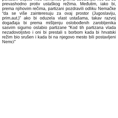
prevashodno protiv ustaškog režima. Međutim, iako bi,
prema njihovim rečima, partizani pozdravili odliku Nemačke
“da se više zainteresuju za ovaj prostor (Jugoslaviju,
prim.aut.)” ako bi oduzela vlast ustašama, takav razvoj
događaja bi prema mišljenju oslobođenih zarobljenika
sasvim sigurno oslabio partizane “Kod tih partizana vlada
nezadovoljstvo i oni bi prestali s borbom kada bi hrvatski
režim bio srušen i kada bi na njegovo mesto bili postavljeni
Nemci”