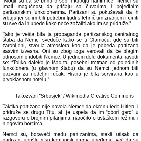
“Mogli su da se brinu o sebi i kupuju namirnice. Nemci su
imali mogućnost da pričaju sa čuvarima i pojedinim
partizanskim funkcionerima. Partizani su pokušavali da ih
vrbuju jer su im bili potrebni ljudi s tehničkim znanjem i činili
su sve da ih ubede kako neće zažaliti ako im se pridruže.”
Tako je vešta bila ta propaganda partizanskog centralnog
štaba da Nemci svedoče kako se u Glamoču, gde su bili
zarobljeni, stvorila atmosfera kao da je pobeda partizana
sasvim izvesna. Oni su zbog toga verovali da će blagim
odnosom pridobiti Nemce. U jednom delu dokumenta navodi
se: “Toliko daleko je išao taj posebni tretman od pojedinih
funkcionera (u glavnom štabu) da su Nemci jednom bili
pozvani za nedeljni ručak. Hrana je bila servirana kao u
prvoklasnom hotelu.”
Takozvani “Srbosjek” / Wikimedia Creative Commons
Taktika partizana nije navela Nemce da okrenu leđa Hitleru i
pridruže se drugu Titu, ali je uspela da im “obori gard” u
razgovoru o brojnim pitanjima, naročito o ustaškom režimu i
njegovim borcima.
Nemci su, boraveći među partizanima, stekli utisak da
partizani uopšte nisu komunisti prema ubeđenju, već da su