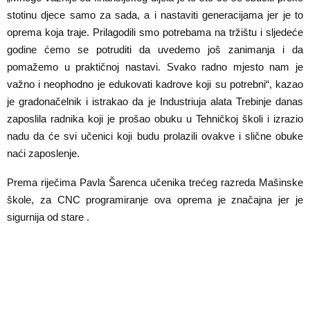
stotinu djece samo za sada, a i nastaviti generacijama jer je to
oprema koja traje. Prilagodili smo potrebama na tržištu i sljedeće
godine ćemo se potruditi da uvedemo još zanimanja i da
pomažemo u praktičnoj nastavi. Svako radno mjesto nam je
važno i neophodno je edukovati kadrove koji su potrebni“, kazao
je gradonačelnik i istrakao da je Industriuja alata Trebinje danas
zaposlila radnika koji je prošao obuku u Tehničkoj školi i izrazio
nadu da će svi učenici koji budu prolazili ovakve i slične obuke
naći zaposlenje.
Prema riječima Pavla Šarenca učenika trećeg razreda Mašinske
škole, za CNC programiranje ova oprema je značajna jer je
sigurnija od stare .