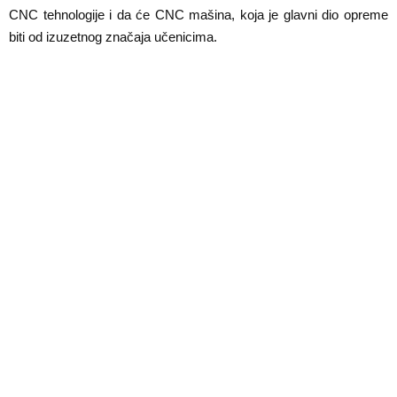
E
CNC tehnologije i da će CNC mašina, koja je glavni dio opreme
biti od izuzetnog značaja učenicima.
N
U