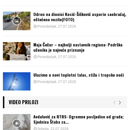
Odron na dionici Kosić-Šišković usporio saobraćaj,
oštećeno vozilo(FOTO)
Ponedjeljak, 27.07.2026.
Maja Čečur – najbolji nastavnik regiona: Podrška
učenika je najveće priznanje
Ponedjeljak, 27.07.2026.
Ulazimo u novi toplotni talas, stižu i tropske noći
Ponedjeljak, 27.07.2026.
VIDEO PRILOZI
Avdalović za RTRS: Ogromne posljedice od grada;
Sjednica Štaba za...
Srijeda, 22.07.2026.