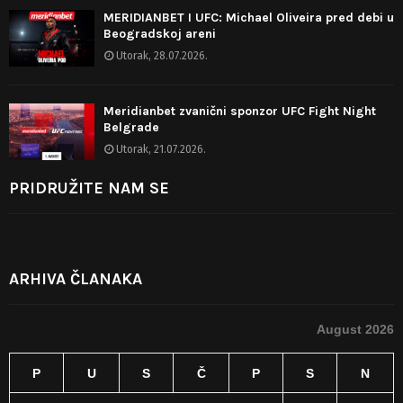
MERIDIANBET I UFC: Michael Oliveira pred debi u
Beogradskoj areni
Utorak, 28.07.2026.
Meridianbet zvanični sponzor UFC Fight Night
Belgrade
Utorak, 21.07.2026.
PRIDRUŽITE NAM SE
ARHIVA ČLANAKA
August 2026
P
U
S
Č
P
S
N