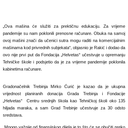
„Ova mašina će služiti za prektičnu edukaciju. Za vrijeme
pandemije su nam poklonili prenosne računare. Obuka na samoj
ovoj mašini znači da učenici sutra mogu raditi na komercijalnim
mašinama kod privrednih subjekata“, objasnio je Rakić i dodao da
ovo nije prvi put da Fondacija „Helvetas“ učestvuje u opremanju
Tehničke škole i podsjetio da je za vrijeme pandemije poklonila
kabinetima računare.
Foto: Radio Trebinje
Gradonačelnik Trebinja Mirko Ćurić je kazao da je ukupna
vrijednost planiranih donacija Grada Trebinja i Fondacije
„Helvetas“ Centru srednjih škola kao Tehničkoj školi oko 135
hiljada maraka, a sam Grad Trebinje učestvuje za 30 odsto
sredstava.
„Mnogo važnije od finansijskog dijela je to što će se obučiti preko