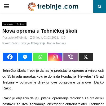
P
R
Najnovije
Trebinje
Nova oprema u Tehničkoj školi
I
Postavio:
eTrebinje
Srijeda, 03.03.2021.
0
M
Izvor:
Radio Trebinje
Fotografija:
Radio Trebinje
A
R
Tehnička škola Trebinje danas je predstavila opremu u vrijednosti
od 35 hiljada maraka, koju je donirala Fondacija “Helvetas” i Grad
Y
Trebinje – potvrdio je direktor ove obrazovne ustanove Darko
Rakić.
M
Rakić je objasnio da je u pitanju opremanje radionice za praktičnu
nastavu za dva zanimanja električar-elektroinstalater i tehničar