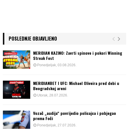
POSLEDNJE OBJAVLJENO
MERIDIAN KAZINO: Zavrti spinove i pokori Winning
Streak Fest
Ponedjeljak, 03.08.2026.
MERIDIANBET I UFC: Michael Oliveira pred debi u
Beogradskoj areni
Utorak, 28.07.2026.
Vozač „audija“ povrijedio policajca i pobjegao
prema Foči
Ponedjeljak, 27.07.2026.