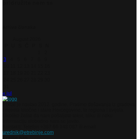
pridružite nam se
Arhiva članaka
August 2026
P
U
S
Č
P
S
N
1
2
3
4
5
6
7
8
9
10
11
12
13
14
15
16
17
18
19
20
21
22
23
24
25
26
27
28
29
30
31
« jul
Portal je nastao 2012. godine. Pratimo dešavanja iz gradova
i mjesta Istočne i stare Hercegovine, te regiona i svijeta.
Ukoliko želite da nam pošaljete tekst, sliku ili neku
informaciju slobodno nam se javite.
Kontakti: Telefon +387 66 148 087 ili email
urednik@etrebinje.com
Pratite nas