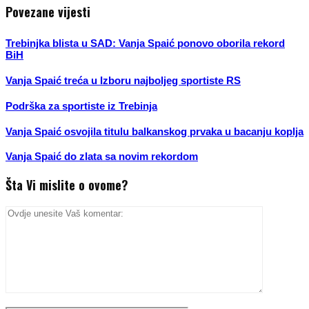
Povezane vijesti
Trebinjka blista u SAD: Vanja Spaić ponovo oborila rekord
BiH
Vanja Spaić treća u Izboru najboljeg sportiste RS
Podrška za sportiste iz Trebinja
Vanja Spaić osvojila titulu balkanskog prvaka u bacanju koplja
Vanja Spaić do zlata sa novim rekordom
Šta Vi mislite o ovome?