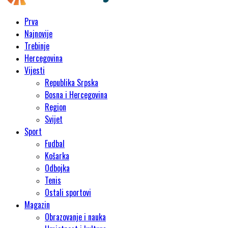
Prva
Najnovije
Trebinje
Hercegovina
Vijesti
Republika Srpska
Bosna i Hercegovina
Region
Svijet
Sport
Fudbal
Košarka
Odbojka
Tenis
Ostali sportovi
Magazin
Obrazovanje i nauka