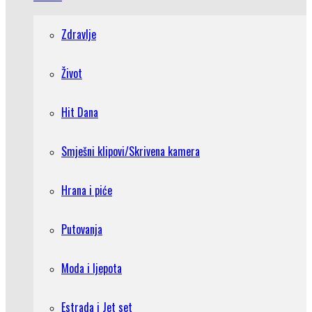
Zdravlje
Život
Hit Dana
Smješni klipovi/Skrivena kamera
Hrana i piće
Putovanja
Moda i ljepota
Estrada i Jet set