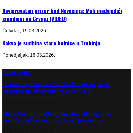
Nevjerovatan prizor kod Nevesinja: Mali medvjedići
snimljeni na Crvnju (VIDEO)
Četvrtak, 19.03.2026.
Kakva je sudbina stare bolnice u Trebinju
Ponedjeljak, 16.03.2026.
Izdvajamo
Odron na dionici Kosić-Šišković usporio
saobraćaj, oštećeno vozilo(FOTO)
Ponedjeljak, 27.07.2026.
Maja Čečur – najbolji nastavnik regiona:
Podrška učenika je najveće priznanje
Ponedjeljak, 27.07.2026.