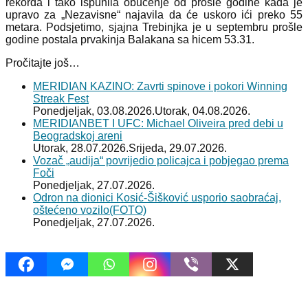
rekorda i tako ispunila obućenje od prošle godine kada je
upravo za „Nezavisne“ najavila da će uskoro ići preko 55
metara. Podsjetimo, sjajna Trebinjka je u septembru prošle
godine postala prvakinja Balakana sa hicem 53.31.
Pročitajte još…
MERIDIAN KAZINO: Zavrti spinove i pokori Winning
Streak Fest
Ponedjeljak, 03.08.2026.
Utorak, 04.08.2026.
MERIDIANBET I UFC: Michael Oliveira pred debi u
Beogradskoj areni
Utorak, 28.07.2026.
Srijeda, 29.07.2026.
Vozač „audija“ povrijedio policajca i pobjegao prema
Foči
Ponedjeljak, 27.07.2026.
Odron na dionici Kosić-Šišković usporio saobraćaj,
oštećeno vozilo(FOTO)
Ponedjeljak, 27.07.2026.