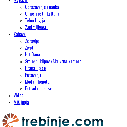
Magazin
Obrazovanje i nauka
Umjetnost i kultura
Tehnologija
Zanimljivosti
Zabava
Zdravlje
Život
Hit Dana
Smješni klipovi/Skrivena kamera
Hrana i piće
Putovanja
Moda i ljepota
Estrada i Jet set
Video
Mišljenja