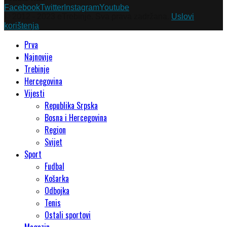
Facebook
Twitter
Instagram
Youtube
© 2012 - 2023 eTrebinje. Sva prava zadržana.
Uslovi
korištenja
Prva
Najnovije
Trebinje
Hercegovina
Vijesti
Republika Srpska
Bosna i Hercegovina
Region
Svijet
Sport
Fudbal
Košarka
Odbojka
Tenis
Ostali sportovi