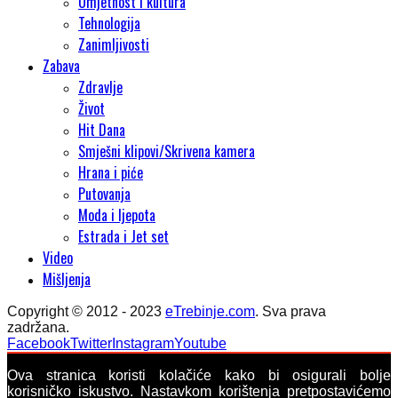
Umjetnost i kultura
Tehnologija
Zanimljivosti
Zabava
Zdravlje
Život
Hit Dana
Smješni klipovi/Skrivena kamera
Hrana i piće
Putovanja
Moda i ljepota
Estrada i Jet set
Video
Mišljenja
Copyright © 2012 - 2023
eTrebinje.com
. Sva prava
zadržana.
Facebook
Twitter
Instagram
Youtube
Ova stranica koristi kolačiće kako bi osigurali bolje
korisničko iskustvo. Nastavkom korištenja pretpostavićemo