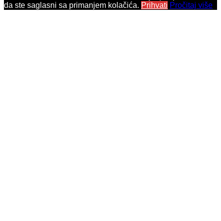
da ste saglasni sa primanjem kolačića.
Prihvati
Pročitaj više