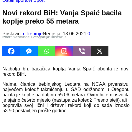
Ostali sportovi
Sport
Novi rekord BiH: Vanja Spaić bacila
koplje preko 55 metara
Postavio:
eTrebinje
Nedjelja, 13.06.2021.
0
Izvor:
Nezavisne
Fotografija:
Ilustracija
Najbolja bh. bacačica koplja Vanja Spaić oborila je novi
rekord BiH.
Naime, članica trebinjskog Leotara na NCAA prvenstvu,
najvećem koledž takmičenju u SAD održanom u Oregonu
bacila je koplje na daljinu 55.06 metara. Ovim hicem osvojila
je sjajno četvrto mjesto (nastupa za koledž Fresno stejt), ali i
popravila svoj lični i državni rekord koji do sada iznosio
53.50 postavljen prošle godine.