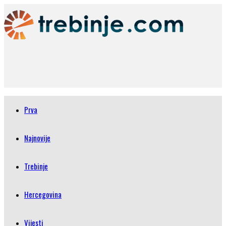
Prva
Najnovije
Trebinje
Hercegovina
Vijesti