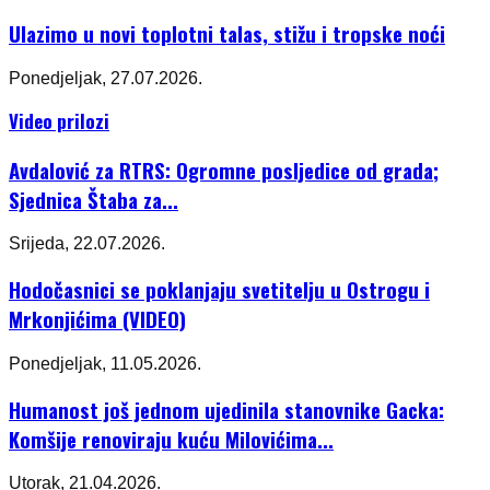
Ulazimo u novi toplotni talas, stižu i tropske noći
Ponedjeljak, 27.07.2026.
Video prilozi
Avdalović za RTRS: Ogromne posljedice od grada;
Sjednica Štaba za...
Srijeda, 22.07.2026.
Hodočasnici se poklanjaju svetitelju u Ostrogu i
Mrkonjićima (VIDEO)
Ponedjeljak, 11.05.2026.
Humanost još jednom ujedinila stanovnike Gacka:
Komšije renoviraju kuću Milovićima...
Utorak, 21.04.2026.