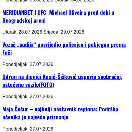
MERIDIANBET I UFC: Michael Oliveira pred debi u
Beogradskoj areni
Utorak, 28.07.2026.
Srijeda, 29.07.2026.
Vozač „audija“ povrijedio policajca i pobjegao prema
Foči
Ponedjeljak, 27.07.2026.
Odron na dionici Kosić-Šišković usporio saobraćaj,
oštećeno vozilo(FOTO)
Ponedjeljak, 27.07.2026.
Maja Čečur – najbolji nastavnik regiona: Podrška
učenika je najveće priznanje
Ponedjeljak, 27.07.2026.