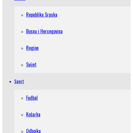
Republika Srpska
Bosna i Hercegovina
Region
Svijet
Sport
Fudbal
Košarka
Odbojka