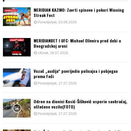
MERIDIAN KAZINO: Zavrti spinove i pokori Winning
Streak Fest
Ponedjeljak, 03.08.2026.
MERIDIANBET I UFC: Michael Oliveira pred debi u
Beogradskoj areni
Utorak, 28.07.2026.
Vozač „audija“ povrijedio policajca i pobjegao
prema Foči
Ponedjeljak, 27.07.2026.
Odron na dionici Kosić-Šišković usporio saobraćaj,
oštećeno vozilo(FOTO)
Ponedjeljak, 27.07.2026.