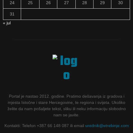
24
25
26
27
28
29
30
31
« jul
Portal je nastao 2012. godine. Pratimo dešavanja iz gradova i
mjesta Istočne i stare Hercegovine, te regiona i svijeta. Ukoliko
želite da nam pošaljete tekst, sliku ili neku informaciju slobodno
nam se javite.
Kontakti: Telefon +387 66 148 087 ili email
urednik@etrebinje.com