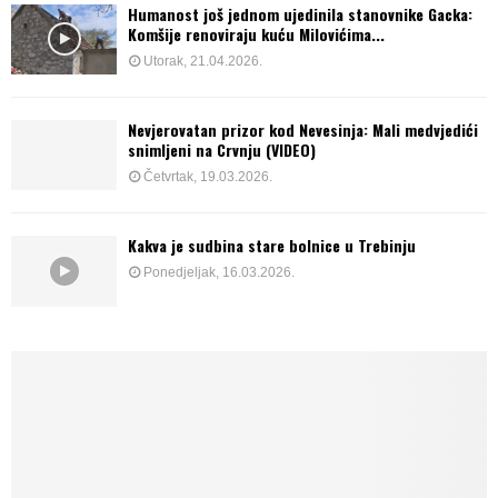
Humanost još jednom ujedinila stanovnike Gacka:
Komšije renoviraju kuću Milovićima...
Utorak, 21.04.2026.
Nevjerovatan prizor kod Nevesinja: Mali medvjedići
snimljeni na Crvnju (VIDEO)
Četvrtak, 19.03.2026.
Kakva je sudbina stare bolnice u Trebinju
Ponedjeljak, 16.03.2026.