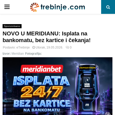
P
R
Sponzorisano
NOVO U MERIDIANU: Isplata na
I
bankomatu, bez kartice i čekanja!
M
Postavio:
eTrebinje
Utorak, 19.05.2026.
0
Izvor:
Meridian
Fotografija:
A
R
Y
M