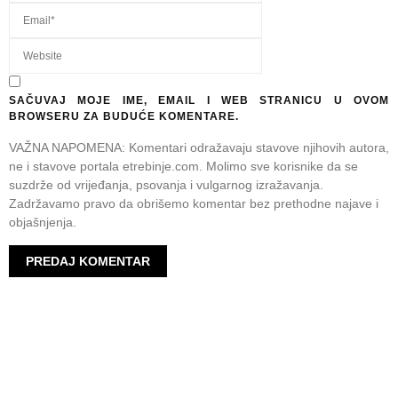
SAČUVAJ MOJE IME, EMAIL I WEB STRANICU U OVOM
BROWSERU ZA BUDUĆE KOMENTARE.
VAŽNA NAPOMENA: Komentari odražavaju stavove njihovih autora,
ne i stavove portala etrebinje.com. Molimo sve korisnike da se
suzdrže od vrijeđanja, psovanja i vulgarnog izražavanja.
Zadržavamo pravo da obrišemo komentar bez prethodne najave i
objašnjenja.