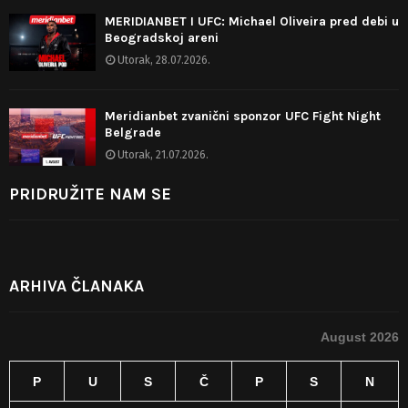
MERIDIANBET I UFC: Michael Oliveira pred debi u
Beogradskoj areni
Utorak, 28.07.2026.
Meridianbet zvanični sponzor UFC Fight Night
Belgrade
Utorak, 21.07.2026.
PRIDRUŽITE NAM SE
ARHIVA ČLANAKA
August 2026
P
U
S
Č
P
S
N