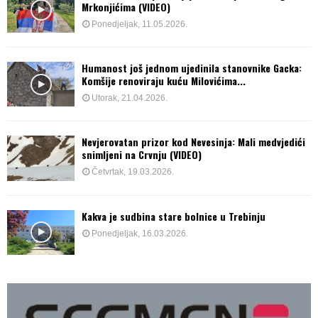
Mrkonjićima (VIDEO)
Ponedjeljak, 11.05.2026.
Humanost još jednom ujedinila stanovnike Gacka:
Komšije renoviraju kuću Milovićima...
Utorak, 21.04.2026.
Nevjerovatan prizor kod Nevesinja: Mali medvjedići
snimljeni na Crvnju (VIDEO)
Četvrtak, 19.03.2026.
Kakva je sudbina stare bolnice u Trebinju
Ponedjeljak, 16.03.2026.