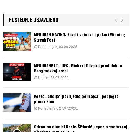
POSLEDNJE OBJAVLJENO
MERIDIAN KAZINO: Zavrti spinove i pokori Winning
Streak Fest
Ponedjeljak, 03.08.2026.
MERIDIANBET I UFC: Michael Oliveira pred debi u
Beogradskoj areni
Utorak, 28.07.2026.
Vozač „audija“ povrijedio policajca i pobjegao
prema Foči
Ponedjeljak, 27.07.2026.
Odron na dionici Kosić-Šišković usporio saobraćaj,
oštećeno vozilo(FOTO)