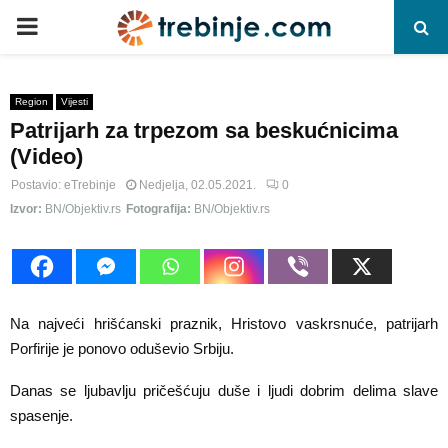
P
R
Region
Vijesti
Patrijarh za trpezom sa beskućnicima
I
(Video)
M
Postavio:
eTrebinje
Nedjelja, 02.05.2021.
0
Izvor:
BN/Objektiv.rs
Fotografija:
BN/Objektiv.rs
A
R
Na najveći hrišćanski praznik, Hristovo vaskrsnuće, patrijarh
Y
Porfirije je ponovo oduševio Srbiju.
Danas se ljubavlju pričešćuju duše i ljudi dobrim delima slave
M
spasenje.