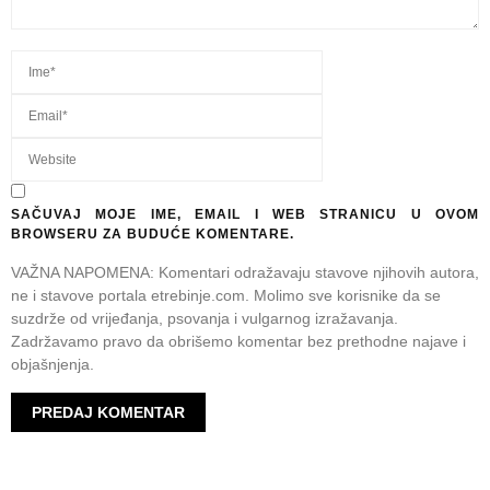
SAČUVAJ MOJE IME, EMAIL I WEB STRANICU U OVOM
BROWSERU ZA BUDUĆE KOMENTARE.
VAŽNA NAPOMENA: Komentari odražavaju stavove njihovih autora,
ne i stavove portala etrebinje.com. Molimo sve korisnike da se
suzdrže od vrijeđanja, psovanja i vulgarnog izražavanja.
Zadržavamo pravo da obrišemo komentar bez prethodne najave i
objašnjenja.