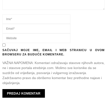
SAČUVAJ MOJE IME, EMAIL I WEB STRANICU U OVOM
BROWSERU ZA BUDUĆE KOMENTARE.
VAŽNA NAPOMENA: Komentari odražavaju stavove njihovih autora,
ne i stavove portala etrebinje.com. Molimo sve korisnike da se
suzdrže od vrijeđanja, psovanja i vulgarnog izražavanja.
Zadržavamo pravo da obrišemo komentar bez prethodne najave i
objašnjenja.