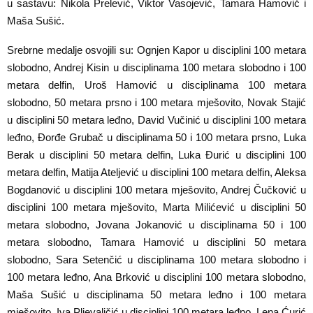
u sastavu: Nikola Prelević, Viktor Vasojević, Tamara Hamović i
Maša Sušić.
Srebrne medalje osvojili su: Ognjen Kapor u disciplini 100 metara
slobodno, Andrej Kisin u disciplinama 100 metara slobodno i 100
metara delfin, Uroš Hamović u disciplinama 100 metara
slobodno, 50 metara prsno i 100 metara mješovito, Novak Stajić
u disciplini 50 metara leđno, David Vučinić u disciplini 100 metara
leđno, Đorđe Grubač u disciplinama 50 i 100 metara prsno, Luka
Berak u disciplini 50 metara delfin, Luka Đurić u disciplini 100
metara delfin, Matija Ateljević u disciplini 100 metara delfin, Aleksa
Bogdanović u disciplini 100 metara mješovito, Andrej Čučković u
disciplini 100 metara mješovito, Marta Milićević u disciplini 50
metara slobodno, Jovana Jokanović u disciplinama 50 i 100
metara slobodno, Tamara Hamović u disciplini 50 metara
slobodno, Sara Setenčić u disciplinama 100 metara slobodno i
100 metara leđno, Ana Brković u disciplini 100 metara slobodno,
Maša Sušić u disciplinama 50 metara leđno i 100 metara
mješovito, Iva Pljevaljčić u disciplini 100 metara leđno, Lena Ćurić