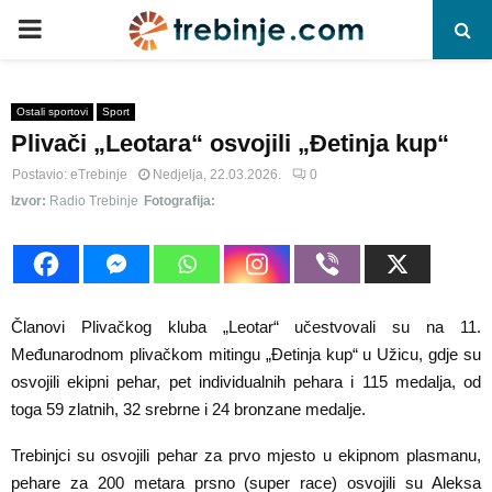
P
R
Ostali sportovi
Sport
Plivači „Leotara“ osvojili „Đetinja kup“
I
Postavio:
eTrebinje
Nedjelja, 22.03.2026.
0
M
Izvor:
Radio Trebinje
Fotografija:
A
R
Članovi Plivačkog kluba „Leotar“ učestvovali su na 11.
Međunarodnom plivačkom mitingu „Đetinja kup“ u Užicu, gdje su
Y
osvojili ekipni pehar, pet individualnih pehara i 115 medalja, od
toga 59 zlatnih, 32 srebrne i 24 bronzane medalje.
M
Trebinjci su osvojili pehar za prvo mjesto u ekipnom plasmanu,
pehare za 200 metara prsno (super race) osvojili su Aleksa