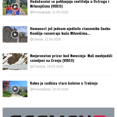
Hodočasnici se poklanjaju svetitelju u Ostrogu i
Mrkonjićima (VIDEO)
Ponedjeljak, 11.05.2026.
Humanost još jednom ujedinila stanovnike Gacka:
Komšije renoviraju kuću Milovićima...
Utorak, 21.04.2026.
Nevjerovatan prizor kod Nevesinja: Mali medvjedići
snimljeni na Crvnju (VIDEO)
Četvrtak, 19.03.2026.
Kakva je sudbina stare bolnice u Trebinju
Ponedjeljak, 16.03.2026.