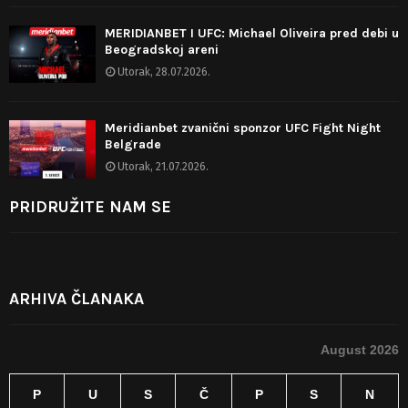
MERIDIANBET I UFC: Michael Oliveira pred debi u
Beogradskoj areni
Utorak, 28.07.2026.
Meridianbet zvanični sponzor UFC Fight Night
Belgrade
Utorak, 21.07.2026.
PRIDRUŽITE NAM SE
ARHIVA ČLANAKA
August 2026
P
U
S
Č
P
S
N