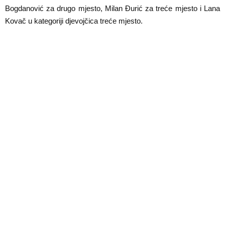
E
Bogdanović za drugo mjesto, Milan Đurić za treće mjesto i Lana
Kovač u kategoriji djevojčica treće mjesto.
N
U