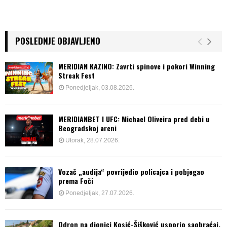
POSLEDNJE OBJAVLJENO
MERIDIAN KAZINO: Zavrti spinove i pokori Winning
Streak Fest
Ponedjeljak, 03.08.2026.
MERIDIANBET I UFC: Michael Oliveira pred debi u
Beogradskoj areni
Utorak, 28.07.2026.
Vozač „audija“ povrijedio policajca i pobjegao
prema Foči
Ponedjeljak, 27.07.2026.
Odron na dionici Kosić-Šišković usporio saobraćaj,