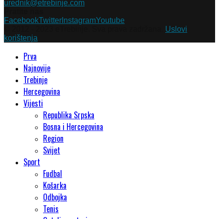
urednik@etrebinje.com
Pratite nas
Facebook
Twitter
Instagram
Youtube
© 2012 - 2023 eTrebinje. Sva prava zadržana.
Uslovi
korištenja
Prva
Najnovije
Trebinje
Hercegovina
Vijesti
Republika Srpska
Bosna i Hercegovina
Region
Svijet
Sport
Fudbal
Košarka
Odbojka
Tenis