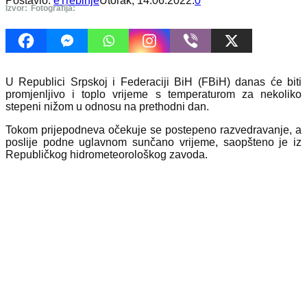
Postavio:
eTrebinje
Utorak, 14.06.2022.
0
Izvor:
Fotografija:
U Republici Srpskoj i Federaciji BiH (FBiH) danas će biti
promjenljivo i toplo vrijeme s temperaturom za nekoliko
stepeni nižom u odnosu na prethodni dan.
Tokom prijepodneva očekuje se postepeno razvedravanje, a
poslije podne uglavnom sunčano vrijeme, saopšteno je iz
Republičkog hidrometeorološkog zavoda.