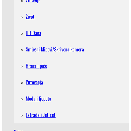
Zdravlje
Život
Hit Dana
Smješni klipovi/Skrivena kamera
Hrana i piće
Putovanja
Moda i ljepota
Estrada i Jet set