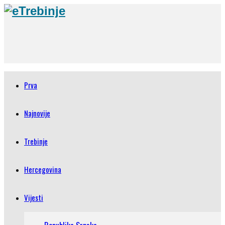
Prva
Najnovije
Trebinje
Hercegovina
Vijesti