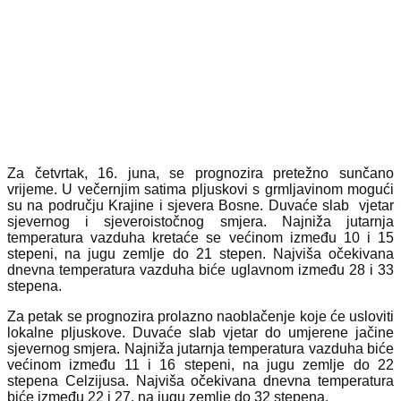
Za četvrtak, 16. juna, se prognozira pretežno sunčano
vrijeme. U večernjim satima pljuskovi s grmljavinom mogući
su na području Krajine i sjevera Bosne. Duvaće slab vjetar
sjevernog i sjeveroistočnog smjera. Najniža jutarnja
temperatura vazduha kretaće se većinom između 10 i 15
stepeni, na jugu zemlje do 21 stepen. Najviša očekivana
dnevna temperatura vazduha biće uglavnom između 28 i 33
stepena.
Za petak se prognozira prolazno naoblačenje koje će usloviti
lokalne pljuskove. Duvaće slab vjetar do umjerene jačine
sjevernog smjera. Najniža jutarnja temperatura vazduha biće
većinom između 11 i 16 stepeni, na jugu zemlje do 22
stepena Celzijusa. Najviša očekivana dnevna temperatura
biće između 22 i 27, na jugu zemlje do 32 stepena.