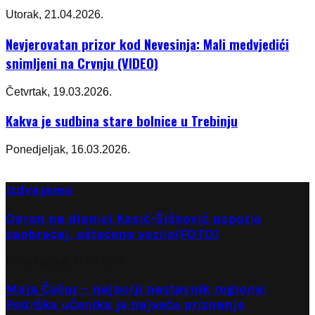
Utorak, 21.04.2026.
Nevjerovatan prizor kod Nevesinja: Mali medvjedići
snimljeni na Crvnju (VIDEO)
Četvrtak, 19.03.2026.
Kakva je sudbina stare bolnice u Trebinju
Ponedjeljak, 16.03.2026.
Izdvajamo
Odron na dionici Kosić-Šišković usporio
saobraćaj, oštećeno vozilo(FOTO)
Ponedjeljak, 27.07.2026.
Maja Čečur – najbolji nastavnik regiona:
Podrška učenika je najveće priznanje