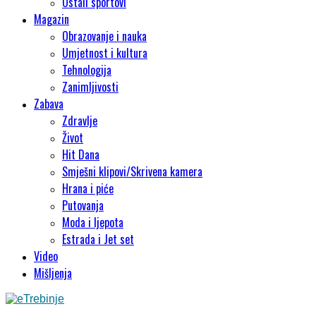
Ostali sportovi
Magazin
Obrazovanje i nauka
Umjetnost i kultura
Tehnologija
Zanimljivosti
Zabava
Zdravlje
Život
Hit Dana
Smješni klipovi/Skrivena kamera
Hrana i piće
Putovanja
Moda i ljepota
Estrada i Jet set
Video
Mišljenja