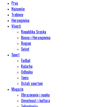
Prva
Najnovije
Trebinje
Hercegovina
Vijesti
Republika Srpska
Bosna i Hercegovina
Region
Svijet
Sport
Fudbal
Košarka
Odbojka
Tenis
Ostali sportovi
Magazin
Obrazovanje i nauka
Umjetnost i kultura
Tehnologija