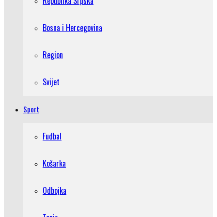
Republika Srpska
Bosna i Hercegovina
Region
Svijet
Sport
Fudbal
Košarka
Odbojka