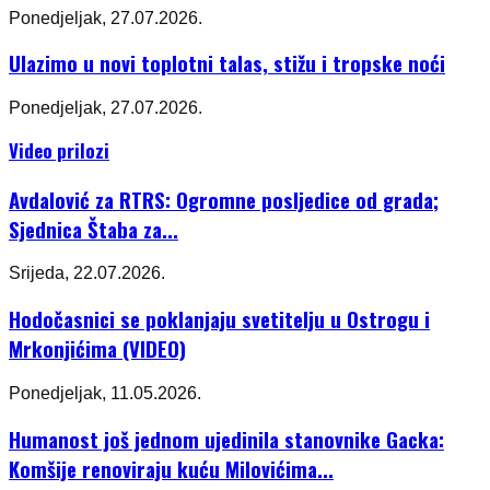
Ponedjeljak, 27.07.2026.
Ulazimo u novi toplotni talas, stižu i tropske noći
Ponedjeljak, 27.07.2026.
Video prilozi
Avdalović za RTRS: Ogromne posljedice od grada;
Sjednica Štaba za...
Srijeda, 22.07.2026.
Hodočasnici se poklanjaju svetitelju u Ostrogu i
Mrkonjićima (VIDEO)
Ponedjeljak, 11.05.2026.
Humanost još jednom ujedinila stanovnike Gacka:
Komšije renoviraju kuću Milovićima...