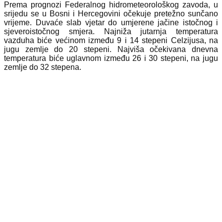
Prema prognozi Federalnog hidrometeorološkog zavoda, u
srijedu se u Bosni i Hercegovini očekuje pretežno sunčano
vrijeme. Duvaće slab vjetar do umjerene jačine istočnog i
sjeveroistočnog smjera. Najniža jutarnja temperatura
vazduha biće većinom između 9 i 14 stepeni Celzijusa, na
jugu zemlje do 20 stepeni. Najviša očekivana dnevna
temperatura biće uglavnom između 26 i 30 stepeni, na jugu
zemlje do 32 stepena.