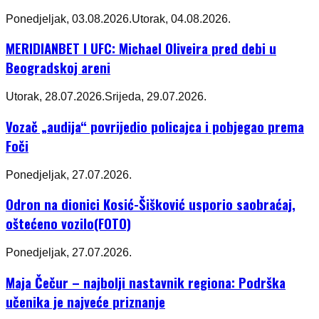
Ponedjeljak, 03.08.2026.
Utorak, 04.08.2026.
MERIDIANBET I UFC: Michael Oliveira pred debi u
Beogradskoj areni
Utorak, 28.07.2026.
Srijeda, 29.07.2026.
Vozač „audija“ povrijedio policajca i pobjegao prema
Foči
Ponedjeljak, 27.07.2026.
Odron na dionici Kosić-Šišković usporio saobraćaj,
oštećeno vozilo(FOTO)
Ponedjeljak, 27.07.2026.
Maja Čečur – najbolji nastavnik regiona: Podrška
učenika je najveće priznanje