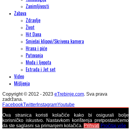
Zanimljivosti
Zabava
Zdravlje
Život
Hit Dana
Smješni klipovi/Skrivena kamera
Hrana i piće
Putovanja
Moda i ljepota
Estrada i Jet set
Video
Mišljenja
Copyright © 2012 - 2023
eTrebinje.com
. Sva prava
zadržana.
Facebook
Twitter
Instagram
Youtube
Ova stranica koristi kolačiće kako bi osigurali bolje
korisničko iskustvo. Nastavkom korištenja pretpostavićemo
da ste saglasni sa primanjem kolačića.
Prihvati
Pročitaj više