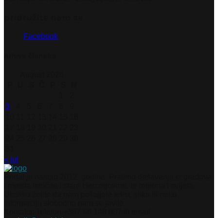
pridružite nam se
Facebook
Arhiva članaka
August 2026
P
U
S
Č
P
S
N
1
2
3
4
5
6
7
8
9
10
11
12
13
14
15
16
17
18
19
20
21
22
23
24
25
26
27
28
29
30
31
« jul
Portal je nastao 2012. godine. Pratimo dešavanja iz gradova
i mjesta Istočne i stare Hercegovine, te regiona i svijeta.
Ukoliko želite da nam pošaljete tekst, sliku ili neku
informaciju slobodno nam se javite.
Kontakti: Telefon +387 66 148 087 ili email